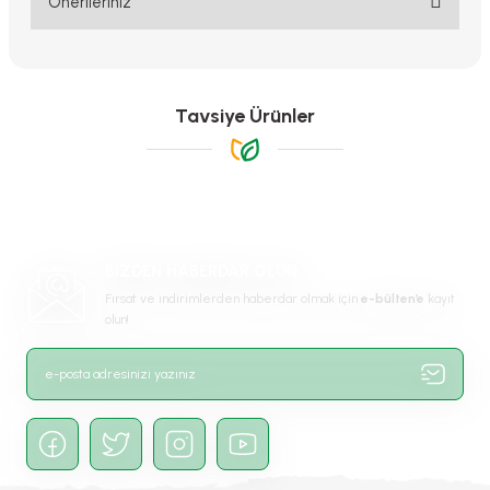
Önerileriniz
Bu ürünün fiyat bilgisi, resim, ürün açıklamalarında ve diğer
konularda yetersiz gördüğünüz noktaları öneri formunu kullanarak
tarafımıza iletebilirsiniz.
Görüş ve önerileriniz için teşekkür ederiz.
Tavsiye Ürünler
Ürün resmi kalitesiz, bozuk veya görüntülenemiyor.
Ürün açıklamasında eksik bilgiler bulunuyor.
Ürün bilgilerinde hatalar bulunuyor.
Ürün fiyatı diğer sitelerden daha pahalı.
BİZDEN HABERDAR OLUN
Bu ürüne benzer farklı alternatifler olmalı.
Fırsat ve indirimlerden haberdar olmak için
e-bülten’e
kayıt
olun!
Gönder