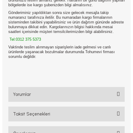
ürününüzü teslim almanız gerekir. Haftanın bir günü dağıtım yapılan
bölgelerde ise kargo şubenizden bilgi almalısınız.
Gönderiminiz yapıldıktan sonra size gelecek mesajla takip
numaranız tarafınıza iletilir. Bu numaradan kargo firmalarının
sisteminden takibini yapabilirsiniz ve ürün dağıtım gününde adreste
bulunmaya dikkat edin. Kargolarınızın bilgisi hakkında mesai
saatleri içerisinde müşteri temsilcilerimizden bilgi alabilirsiniz.
Tel:0312 375 5373
Vaktinde teslim alınmayan siparişlerin iade gelmesi ve canlı
ürünlerde yaşanacak bozulmalar durumunda Tohumevi firması
sorumlu değildir.
Yorumlar
Taksit Seçenekleri
Bu ürüne ilk yorumu siz yapın!
Yorum Yaz