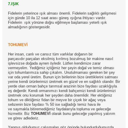
7.IŞIK
Fidelerin yeterince ışık alması önemli. Fidelerin sağlıklı gelişmesi
için günde 10 ila 12 saat arası güneş ışığına ihtiyacı vardır.
Fidelerin
ışık yönüne doğru eğilmeye başlaması yeterli ışık
almadığının göstergesidir.
TOHUMEVİ
Her insan, canlı ve cansız tüm varlıklar doğanın bir
parçasıdır parçaları eksilmiş kırılmış bozulmuş bir makine nasıl
işlevsizse doğada aynen öyledir. Lütfen kendimize zarar
vermeyelim. Yediğimiz içtiğimiz her şeyin doğal ve temiz olması
için tohumlarımıza sahip çıkalım. Unutulmaması gereken bir şey
var oda yerel üretim. Bunun için birilerinin bize ürettiklerini satması
yerine kendi ürünlerimizi üretmek en güzel ve en sağlıklı olandır. Bir
yerde olan orman bahçe tarımsal arazinin bize faydası uzaklığıyla
eş değerdir. Kendi ormanımızı kendi bahçemizi kendi ürünlerimizi
üretmek onu korumak her şeyden daha önemlidir. Her ektiğimiz
tohum ve diktiğimiz fidan bir meyve bir çiçek bir ağaç veya
sebzenin bize faydası % 50 ise sağladığı temiz hava ile
ve saymakla bitiremediğimiz faydalarıyla topluma ve geleceğe
hizmettir. Biz
TOHUMEVİ
olarak bunu geleceğe yapılmış yatırım
ve görev adlederiz.
Yapmış olduğumuz çalışmaları göz önünde bulundurduğumuzda