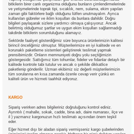
bitkilerin birer canlı organizma olduğunu bunların çimlendirmelerinde
ve yetişmelerinde toprak tipi, sıcaklık, nem, sulama, ekim yapılan
zaman gibi faktörlere bağlı olduğunu lütfen unutmayalım. Ayrıca
kullanılan gübreler ve iklim koşulları da bunlara dahildir. Doğru
bilgileri paylaşarak sizlere yardımcı olmaya çalışıyoruz. Ancak
belirtmiş olduğumuz şartlar ve uygun ekim koşulları sağlanmadığı
takdirde bitkilerin sorumluluğunu alamayız.
Sektörde faaliyet gösterdiğimiz süre boyunca ürünlerimizin kalitesi
birincil önceliğimiz olmuştur. Müşterilerimize en iyi kalitede ve en
korunaklı paketleme sistemleri geliştirerek teslimat yapmak
prensibimizdir. Onların memnuniyeti doğru yolu seçtiğimizin
göstergesidir. Sattığımız tüm tohumlar, fideler ve fidanlar detaylı bir
kalitede kontrole tabi tutulur ve ancak o şekilde dikkatlice
paketlenip gönderilir. Uzman ekibimiz siz değerli müşterilerimizin
tüm sorularına en kısa zamanda özenle cevap verir çünkü en
kaliteli ürün ve hizmeti taahhüt ediyoruz.
KARGO
Sipariş verirken adres bilgileriniz doğruluğunu kontrol ediniz.
Ayrıntılı ( mahalle, sokak, cadde, bina adı, daire numarası, ilçe ve
il ) yazmanız kargonuzun hızlı teslimatı açısından önem teşkil
eder.
Eğer hizmet dışı bir aladan sipariş vermişseniz kargo şubelerinden