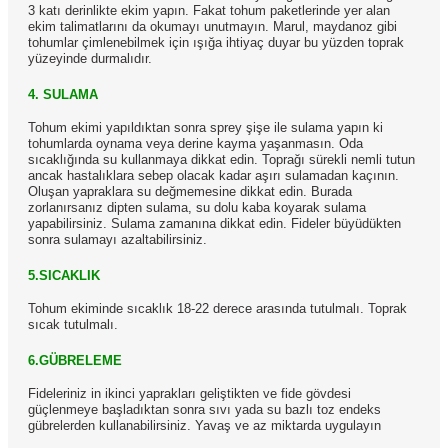
3 katı derinlikte ekim yapın. Fakat tohum paketlerinde yer alan
ekim talimatlarını da okumayı unutmayın. Marul, maydanoz gibi
tohumlar çimlenebilmek için ışığa ihtiyaç duyar bu yüzden toprak
yüzeyinde durmalıdır.
4. SULAMA
Tohum ekimi yapıldıktan sonra sprey şişe ile sulama yapın ki
tohumlarda oynama veya derine kayma yaşanmasın. Oda
sıcaklığında su kullanmaya dikkat edin. Toprağı sürekli nemli tutun
ancak hastalıklara sebep olacak kadar aşırı sulamadan kaçının.
Oluşan yapraklara su değmemesine dikkat edin. Burada
zorlanırsanız dipten sulama, su dolu kaba koyarak sulama
yapabilirsiniz. Sulama zamanına dikkat edin. Fideler büyüdükten
sonra sulamayı azaltabilirsiniz.
5.SICAKLIK
Tohum ekiminde sıcaklık 18-22 derece arasında tutulmalı. Toprak
sıcak tutulmalı.
6.GÜBRELEME
Fideleriniz in ikinci yaprakları geliştikten ve fide gövdesi
güçlenmeye başladıktan sonra sıvı yada su bazlı toz endeks
gübrelerden kullanabilirsiniz. Yavaş ve az miktarda uygulayın