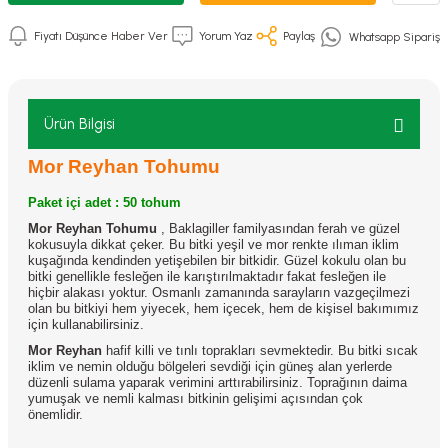
Fiyatı Düşünce Haber Ver
Yorum Yaz
Paylaş
Whatsapp Sipariş
Ürün Bilgisi
Mor Reyhan Tohumu
Paket içi adet : 50 tohum
Mor Reyhan Tohumu
, Baklagiller familyasından ferah ve güzel
kokusuyla dikkat çeker. Bu bitki yeşil ve mor renkte ılıman iklim
kuşağında kendinden yetişebilen bir bitkidir. Güzel kokulu olan bu
bitki genellikle fesleğen ile karıştırılmaktadır fakat fesleğen ile
hiçbir alakası yoktur. Osmanlı zamanında sarayların vazgeçilmezi
olan bu bitkiyi hem yiyecek, hem içecek, hem de kişisel bakımımız
için kullanabilirsiniz.
Mor Reyhan
hafif killi ve tınlı toprakları sevmektedir. Bu bitki sıcak
iklim ve nemin olduğu bölgeleri sevdiği için güneş alan yerlerde
düzenli sulama yaparak verimini arttırabilirsiniz. Toprağının daima
yumuşak ve nemli kalması bitkinin gelişimi açısından çok
önemlidir.