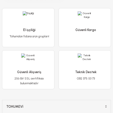
Dere Otu Tohumu – Bol Kokulu- Anethum Groveolens
65,00 TL
El işçiliği
Güvenli Kargo
Tohumdan fidana ürün grupları!
Detaylı İncele
Sepete Ekle
Güvenli Alışveriş
Teknik Destek
256 Bit SSL sertifikası
0312 375 53 73
bulunmaktadır
TOHUMEVİ