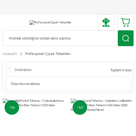
Anasayfa
Profesyonel Çiçek Tohumları
Stoktakiler
Toplam
8
ürün
-%6
-%11