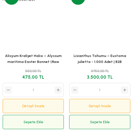
Alisyum Kraliyet Halısı – Alyssum
Lisianthus Tohumu – Eustoma
maritima Easter Bonnet (Raw
julietta - 1.000 Adet | B2B
Tohum) 1.000 Adet | B2B
Profesyonel Üretici Paketi
550,00 TL
3.750,00 TL
Profesyonel Üretici Paketi
475,00 TL
3.500,00 TL
Detaylı İncele
Detaylı İncele
Sepete Ekle
Sepete Ekle