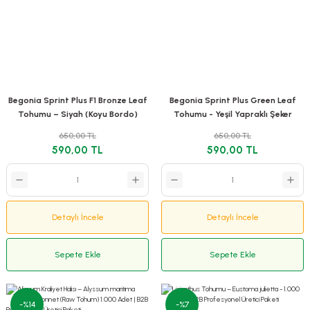
Begonia Sprint Plus F1 Bronze Leaf
Begonia Sprint Plus Green Leaf
Tohumu – Siyah (Koyu Bordo)
Tohumu - Yeşil Yapraklı Şeker
Yapraklı Şeker Begonya 1.000 Adet
Begonya 1.000 Adet | B2B
650,00 TL
650,00 TL
| B2B Profesyonel Üretici Paketi
Profesyonel Üretici Paketi
590,00 TL
590,00 TL
Detaylı İncele
Detaylı İncele
Sepete Ekle
Sepete Ekle
-%14
-%7