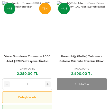
-%8
YENİ
-%13
Vinca Sunstorm Tohumu – 1.000
Horoz İbiği (Balta) Tohumu –
Adet | B2B Profesyonel Üretici
Celosia Cristata Brainiac (Raw)
Paketi
1.000 Adet | B2B Profesyonel
2.450,00 TL
3.000,00 TL
Üretici Paketi
2.250,00 TL
2.600,00 TL
Stokta Yok
Detaylı İncele