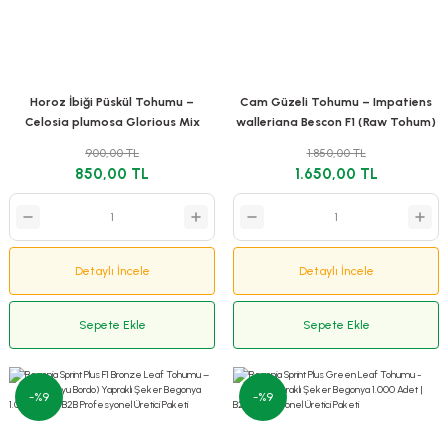
Horoz İbiği Püskül Tohumu –
Cam Güzeli Tohumu – Impatiens
Celosia plumosa Glorious Mix
walleriana Bescon F1 (Raw Tohum)
(Raw Tohum) 1.000 Adet
1.000 Adet | B2B Profesyonel
900,00 TL
1.850,00 TL
Üretici Paketi
850,00 TL
1.650,00 TL
Detaylı İncele
Detaylı İncele
Sepete Ekle
Sepete Ekle
-%9
-%9