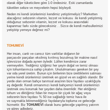
olarak diğer tüketicilere göre 1-0 öndesiniz. Eski zamanlarda
tüketilen sebze ve meyvelerin hepsi böyleydi.
Neden mi kendi ürünlerimizi kendimiz yetiştirmeliyiz? Marketten
alacağınız sebzenin vitamin, lezzet ve kokusu ile kendi yetiştirmiş
olduğunuz sebzenin vitamin, lezzet ve kokusu arasındaki
kapanmaz farkı sizde göreceksiniz . .Sizce de kendi mahsullerimizi
yetiştirip yemeye değmez mi?
TOHUMEVİ
Her insan, canlı ve cansız tüm varlıklar doğanın bir
parçasıdır parçaları eksilmiş kırılmış bozulmuş bir makine nasıl
işlevsizse doğada aynen öyledir. Lütfen kendimize zarar
vermeyelim. Yediğimiz içtiğimiz her şeyin doğal ve temiz olması
için tohumlarımıza sahip çıkalım. Unutulmaması gereken bir şey
var oda yerel üretim. Bunun için birilerinin bize ürettiklerini satması
yerine kendi ürünlerimizi üretmek en güzel ve en sağlıklı olandır. Bir
yerde olan orman bahçe tarımsal arazinin bize faydası uzaklığıyla
eş değerdir. Kendi ormanımızı kendi bahçemizi kendi ürünlerimizi
üretmek onu korumak her şeyden daha önemlidir. Her ektiğimiz
tohum ve diktiğimiz fidan bir meyve bir çiçek bir ağaç veya
sebzenin bize faydası % 50 ise sağladığı temiz hava ile
ve saymakla bitiremediğimiz faydalarıyla topluma ve geleceğe
hizmettir. Biz
TOHUMEVİ
olarak bunu geleceğe yapılmış yatırım
ve görev adlederiz.