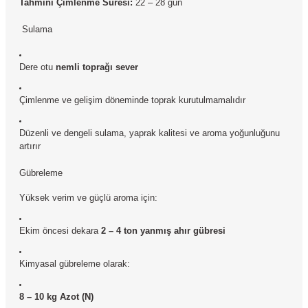
Tahmini Çimlenme Süresi:
22 – 28 gün
Sulama
Dere otu
nemli toprağı sever
Çimlenme ve gelişim döneminde toprak kurutulmamalıdır
Düzenli ve dengeli sulama, yaprak kalitesi ve aroma yoğunluğunu
artırır
Gübreleme
Yüksek verim ve güçlü aroma için:
Ekim öncesi dekara
2 – 4 ton yanmış ahır gübresi
Kimyasal gübreleme olarak:
8 – 10 kg Azot (N)