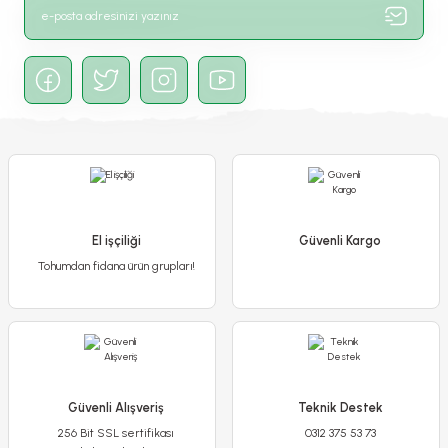
Gönder
Kekik Tohumu - Thymus
65,00 TL
Detaylı İncele
El işçiliği
Güvenli Kargo
Tohumdan fidana ürün grupları!
Sepete Ekle
Güvenli Alışveriş
Teknik Destek
256 Bit SSL sertifikası
0312 375 53 73