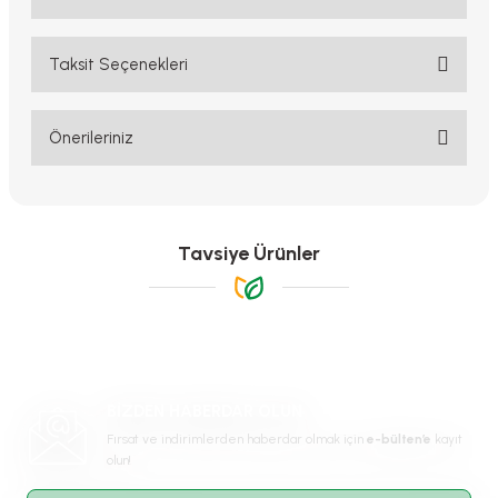
Taksit Seçenekleri
Bu ürüne ilk yorumu siz yapın!
Yorum Yaz
Önerileriniz
Bu ürünün fiyat bilgisi, resim, ürün açıklamalarında ve diğer
konularda yetersiz gördüğünüz noktaları öneri formunu kullanarak
tarafımıza iletebilirsiniz.
Görüş ve önerileriniz için teşekkür ederiz.
Tavsiye Ürünler
Ürün resmi kalitesiz, bozuk veya görüntülenemiyor.
Ürün açıklamasında eksik bilgiler bulunuyor.
Ürün bilgilerinde hatalar bulunuyor.
Ürün fiyatı diğer sitelerden daha pahalı.
BİZDEN HABERDAR OLUN
Bu ürüne benzer farklı alternatifler olmalı.
Fırsat ve indirimlerden haberdar olmak için
e-bülten’e
kayıt
olun!