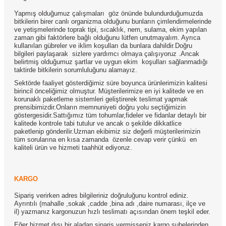
Yapmış olduğumuz çalışmaları göz önünde bulundurduğumuzda
bitkilerin birer canlı organizma olduğunu bunların çimlendirmelerinde
ve yetişmelerinde toprak tipi, sıcaklık, nem, sulama, ekim yapılan
zaman gibi faktörlere bağlı olduğunu lütfen unutmayalım. Ayrıca
kullanılan gübreler ve iklim koşulları da bunlara dahildir.Doğru
bilgileri paylaşarak sizlere yardımcı olmaya çalışıyoruz .Ancak
belirtmiş olduğumuz şartlar ve uygun ekim koşulları sağlanmadığı
taktirde bitkilerin sorumluluğunu alamayız.
Sektörde faaliyet gösterdiğimiz süre boyunca ürünlerimizin kalitesi
birincil önceliğimiz olmuştur. Müşterilerimize en iyi kalitede ve en
korunaklı paketleme sistemleri geliştirerek teslimat yapmak
prensibimizdir.Onların memnuniyeti doğru yolu seçtiğimizin
göstergesidir.Sattığımız tüm tohumlar,fideler ve fidanlar detaylı bir
kalitede kontrole tabi tutulur ve ancak o şekilde dikkatlice
paketlenip gönderilir.Uzman ekibimiz siz değerli müşterilerimizin
tüm sorularına en kısa zamanda özenle cevap verir çünkü en
kaliteli ürün ve hizmeti taahhüt ediyoruz.
KARGO
Sipariş verirken adres bilgileriniz doğruluğunu kontrol ediniz.
Ayrıntılı (mahalle ,sokak ,cadde ,bina adı ,daire numarası, ilçe ve
il) yazmanız kargonuzun hızlı teslimatı açısından önem teşkil eder.
Eğer hizmet dışı bir aladan sipariş vermişseniz kargo şubelerinden