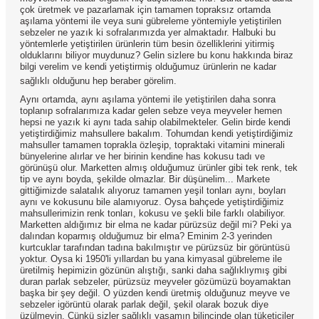
çok üretmek ve pazarlamak için tamamen topraksız ortamda
aşılama yöntemi ile veya suni gübreleme yöntemiyle yetiştirilen
sebzeler ne yazık ki sofralarımızda yer almaktadır. Halbuki bu
yöntemlerle yetiştirilen ürünlerin tüm besin özelliklerini yitirmiş
olduklarını biliyor muydunuz? Gelin sizlere bu konu hakkında biraz
bilgi verelim ve kendi yetiştirmiş olduğumuz ürünlerin ne kadar
sağlıklı olduğunu hep beraber görelim.
Aynı ortamda, aynı aşılama yöntemi ile yetiştirilen daha sonra
toplanıp sofralarımıza kadar gelen sebze veya meyveler hemen
hepsi ne yazık ki aynı tada sahip olabilmekteler. Gelin birde kendi
yetiştirdiğimiz mahsullere bakalım. Tohumdan kendi yetiştirdiğimiz
mahsuller tamamen toprakla özleşip, topraktaki vitamini minerali
bünyelerine alırlar ve her birinin kendine has kokusu tadı ve
görünüşü olur. Marketten almış olduğumuz ürünler gibi tek renk, tek
tip ve aynı boyda, şekilde olmazlar. Bir düşünelim... Markete
gittiğimizde salatalık alıyoruz tamamen yeşil tonları aynı, boyları
aynı ve kokusunu bile alamıyoruz. Oysa bahçede yetiştirdiğimiz
mahsullerimizin renk tonları, kokusu ve şekli bile farklı olabiliyor.
Marketten aldığımız bir elma ne kadar pürüzsüz değil mi? Peki ya
dalından koparmış olduğumuz bir elma? Eminim 2-3 yerinden
kurtcuklar tarafından tadına bakılmıştır ve pürüzsüz bir görüntüsü
yoktur. Oysa ki 1950'li yıllardan bu yana kimyasal gübreleme ile
üretilmiş hepimizin gözünün alıştığı, sanki daha sağlıklıymış gibi
duran parlak sebzeler, pürüzsüz meyveler gözümüzü boyamaktan
başka bir şey değil. O yüzden kendi üretmiş olduğunuz meyve ve
sebzeler igörüntü olarak parlak değil, şekil olarak bozuk diye
üzülmeyin. Çünkü sizler sağlıklı yaşamın bilincinde olan tüketiciler