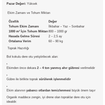
Pazar Değeri:
Yüksek
Ekim Zamanı ve Tohum Miktarı
Özellik
Değer
Tohum Ekim Zamanı
İlkbahar – Yaz – Sonbahar
1000 m² İçin Tohum Miktarı
800 – 1000 gr
Hasada Gelme Süresi
2 – 2,5 ay
Ortalama Verim
60 – 90 kg
Toprak Hazırlığı
Bol kokulu dere otu yetiştirilecek alan:
Ekimden önce dekara
2 – 4 ton yanmış ahır gübresi
verilmelidir
Gübre ile birlikte toprak
sürülerek işlenmelidir
Ekim alanının
yabancı otlardan temizlenmesi
büyük önem taşır
Organik maddece zengin, iyi drene olan topraklar dere otu için
idealdir.