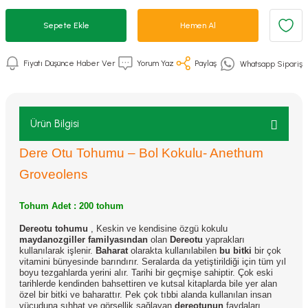
Sepete Ekle
Hemen Al
Fiyatı Düşünce Haber Ver
Yorum Yaz
Paylaş
Whatsapp Sipariş
Ürün Bilgisi
Dere Otu Tohumu – Bol Kokulu- Anethum
Groveolens
Tohum Adet : 200 tohum
Dereotu tohumu
,
Keskin ve kendisine özgü kokulu
maydanozgiller familyasından
olan
Dereotu
yaprakları
kullanılarak işlenir.
Baharat
olarakta kullanılabilen
bu bitki
bir çok
vitamini bünyesinde barındırır. Seralarda da yetiştirildiği için tüm yıl
boyu tezgahlarda yerini alır. Tarihi bir geçmişe sahiptir. Çok eski
tarihlerde kendinden bahsettiren ve kutsal kitaplarda bile yer alan
özel bir bitki ve baharattır. Pek çok tıbbi alanda kullanılan insan
vücuduna sıhhat ve görsellik sağlayan
dereotunun
faydaları