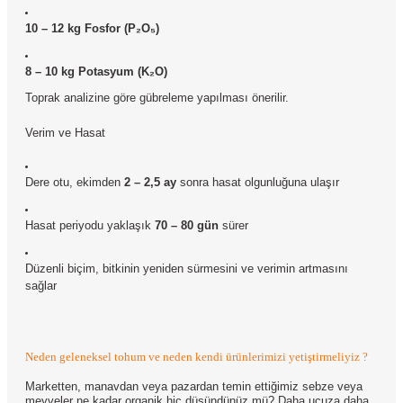
10 – 12 kg Fosfor (P₂O₅)
8 – 10 kg Potasyum (K₂O)
Toprak analizine göre gübreleme yapılması önerilir.
Verim ve Hasat
Dere otu, ekimden
2 – 2,5 ay
sonra hasat olgunluğuna ulaşır
Hasat periyodu yaklaşık
70 – 80 gün
sürer
Düzenli biçim, bitkinin yeniden sürmesini ve verimin artmasını
sağlar
Neden geleneksel tohum ve neden kendi ürünlerimizi yetiştirmeliyiz ?
Marketten, manavdan veya pazardan temin ettiğimiz sebze veya
meyveler ne kadar organik hiç düşündünüz mü? Daha ucuza daha