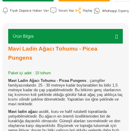
Fiyatı Düşünce Haber Ver
Yorum Yaz
Paylaş
Whatsapp Sipariş
Ürün Bilgisi
Mavi Ladin Ağacı Tohumu - Picea
Pungens
Paket içi adet : 10 tohum
Mavi Ladin Ağacı Tohumu - Picea Pungens
, çamgiller
familyasındandır. 25 - 30 metreye kadar boylanabilen bu bitki 1,5
metreye kadar da çap yapabilmektedir. Bu bitkinin genç olanlarının
taç kısmının koli şeklinde olduğu görülür fakat ağaç yaş aldıkça taç
kısmı silindir şekline dönmektedir. Yaprakları ise iğne şeklinde ve
mavi renktedir.
Mavi ladin ağacı
asidik, kuru ve hafif rutubetli topraklarda
yetişebilmektedir. Bu ağacın en önemli özelliklerinden biri de
kuraklığa dayanıklı olmasıdır. Güneşli alanları sevmektedir ve don
olaylarına karşı dayanıklıdır. Büyümek ve toprağa tutunmak için
neme ihtiyaç duyan bu bitki yağışın bol olduğu yerlerde daha hızlı