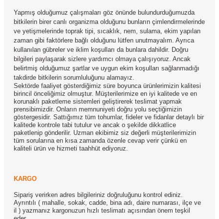
Yapmış olduğumuz çalışmaları göz önünde bulundurduğumuzda
bitkilerin birer canlı organizma olduğunu bunların çimlendirmelerinde
ve yetişmelerinde toprak tipi, sıcaklık, nem, sulama, ekim yapılan
zaman gibi faktörlere bağlı olduğunu lütfen unutmayalım. Ayrıca
kullanılan gübreler ve iklim koşulları da bunlara dahildir. Doğru
bilgileri paylaşarak sizlere yardımcı olmaya çalışıyoruz. Ancak
belirtmiş olduğumuz şartlar ve uygun ekim koşulları sağlanmadığı
takdirde bitkilerin sorumluluğunu alamayız.
Sektörde faaliyet gösterdiğimiz süre boyunca ürünlerimizin kalitesi
birincil önceliğimiz olmuştur. Müşterilerimize en iyi kalitede ve en
korunaklı paketleme sistemleri geliştirerek teslimat yapmak
prensibimizdir. Onların memnuniyeti doğru yolu seçtiğimizin
göstergesidir. Sattığımız tüm tohumlar, fideler ve fidanlar detaylı bir
kalitede kontrole tabi tutulur ve ancak o şekilde dikkatlice
paketlenip gönderilir. Uzman ekibimiz siz değerli müşterilerimizin
tüm sorularına en kısa zamanda özenle cevap verir çünkü en
kaliteli ürün ve hizmeti taahhüt ediyoruz.
KARGO
Sipariş verirken adres bilgileriniz doğruluğunu kontrol ediniz.
Ayrıntılı ( mahalle, sokak, cadde, bina adı, daire numarası, ilçe ve
il ) yazmanız kargonuzun hızlı teslimatı açısından önem teşkil
eder.