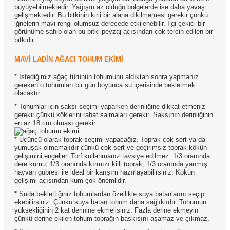
büyüyebilmektedir. Yağışın az olduğu bölgelerde ise daha yavaş
gelişmektedir. Bu bitkinin kirli bir alana dikilmemesi gerekir çünkü
iğnelerin mavi rengi olumsuz derecede etkilenebilir. İlgi çekici bir
görünüme sahip olan bu bitki peyzaj açısından çok tercih edilen bir
bitkidir.
MAVİ LADİN AĞACI TOHUM EKİMİ
* İstediğimiz ağaç türünün tohumunu aldıktan sonra yapmanız
gereken o tohumları bir gün boyunca su içerisinde bekletmek
olacaktır.
* Tohumlar için saksı seçimi yaparken derinliğine dikkat etmeniz
gerekir çünkü köklerini rahat salmaları gerekir. Saksının derinliğinin
en az 18 cm olması gerekir.
* Üçüncü olarak toprak seçimi yapacağız. Toprak çok sert ya da
yumuşak olmamalıdır çünkü çok sert ve geçirimsiz toprak kökün
gelişimini engeller. Torf kullanmanız tavsiye edilmez. 1/3 oranında
dere kumu, 1/3 oranında kırmızı killi toprak, 1/3 oranında yanmış
hayvan gübresi ile ideal bir karışım hazırlayabilirsiniz. Kökün
gelişimi açısından kum çok önemlidir.
* Suda beklettiğiniz tohumlardan özellikle suya batanlarını seçip
ekebilirsiniz. Çünkü suya batan tohum daha sağlıklıdır. Tohumun
yüksekliğinin 2 kat derinine ekmelisiniz. Fazla derine ekmeyin
çünkü derine ekilen tohum toprağın baskısını aşamaz ve çıkmaz.