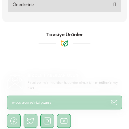
Yorum Yaz
Önerileriniz
Bu ürünün fiyat bilgisi, resim, ürün açıklamalarında ve diğer
konularda yetersiz gördüğünüz noktaları öneri formunu kullanarak
tarafımıza iletebilirsiniz.
Görüş ve önerileriniz için teşekkür ederiz.
Tavsiye Ürünler
Ürün resmi kalitesiz, bozuk veya görüntülenemiyor.
Ürün açıklamasında eksik bilgiler bulunuyor.
Ürün bilgilerinde hatalar bulunuyor.
-%11
Ürün fiyatı diğer sitelerden daha pahalı.
BİZDEN HABERDAR OLUN
Bu ürüne benzer farklı alternatifler olmalı.
Fırsat ve indirimlerden haberdar olmak için
e-bülten’e
kayıt
olun!
Gönder