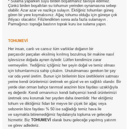
* Sulama yaparken suyu birden boşaltmanız tavsiye edilmez.
Çünkü birden boşaltılan su tohumun yerinden oynamasına sebep
olabilir. Azar azar ve nazikçe sulayın. Ektiğiniz tohumları güneş
gören bir yere koymalısınız. Ağaç tohumu olduğu için güneşe çok
ihtiyacı olacaktır. Filizlendikten sonra asla fazla sulamayın .
Parmağınızı toprağa bastırın toprak kuru ise sulama yapın.
TOHUMEVİ
Her insan, canlı ve cansız tüm varlıklar doğanın bir
parçasıdır parçaları eksilmiş kırılmış bozulmuş bir makine nasıl
işlevsizse doğada aynen öyledir. Lütfen kendimize zarar
vermeyelim. Yediğimiz içtiğimiz her şeyin doğal ve temiz olması
için tohumlarımıza sahip çıkalım. Unutulmaması gereken bir şey
var oda yerel üretim. Bunun için birilerinin bize ürettiklerini satması
yerine kendi ürünlerimizi üretmek en güzel ve en sağlıklı olandır. Bir
yerde olan orman bahçe tarımsal arazinin bize faydası uzaklığıyla
eş değerdir. Kendi ormanımızı kendi bahçemizi kendi ürünlerimizi
üretmek onu korumak her şeyden daha önemlidir. Her ektiğimiz
tohum ve diktiğimiz fidan bir meyve bir çiçek bir ağaç veya
sebzenin bize faydası % 50 ise sağladığı temiz hava ile
ve saymakla bitiremediğimiz faydalarıyla topluma ve geleceğe
hizmettir. Biz
TOHUMEVİ
olarak bunu geleceğe yapılmış yatırım
ve görev adlederiz.