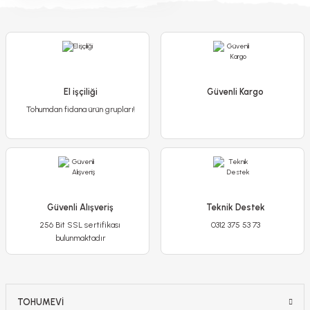
Amerikan Sarmaşık Fidanı - Beşparmak Sarmaşığı
450,00 TL
400,00 TL
El işçiliği
Güvenli Kargo
Tohumdan fidana ürün grupları!
Detaylı İncele
Sepete Ekle
Güvenli Alışveriş
Teknik Destek
256 Bit SSL sertifikası
0312 375 53 73
bulunmaktadır
TOHUMEVİ