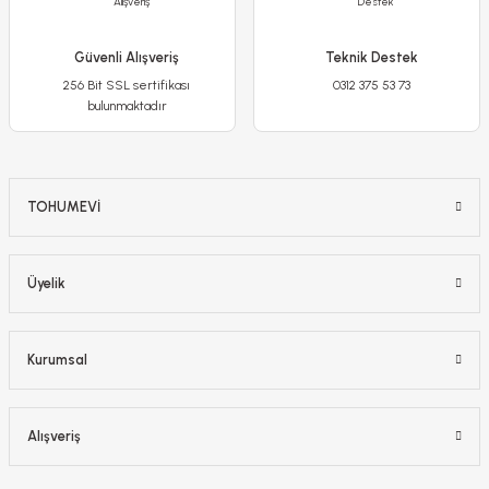
Sepete Ekle
Güvenli Alışveriş
Teknik Destek
256 Bit SSL sertifikası
0312 375 53 73
bulunmaktadır
TOHUMEVİ
Üyelik
Kurumsal
Akşam Sefası Çiçeği - Mirabilis Jalapa - Tohumu
Alışveriş
65,00 TL