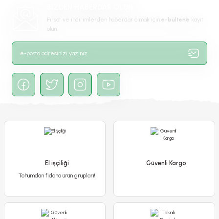
BİZDEN HABERDAR OLUN
Bu ürüne benzer farklı alternatifler olmalı.
Fırsat ve indirimlerden haberdar olmak için
e-bülten’e
kayıt
olun!
Gönder
Amerikan Sarmaşık Fidanı - Beşparmak Sarmaşığı
450,00 TL
400,00 TL
El işçiliği
Güvenli Kargo
Tohumdan fidana ürün grupları!
Detaylı İncele