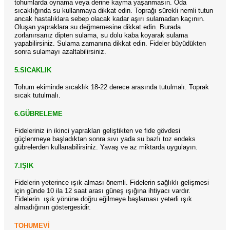
tohumlarda oynama veya derine kayma yaşanmasın. Oda
sıcaklığında su kullanmaya dikkat edin. Toprağı sürekli nemli tutun
ancak hastalıklara sebep olacak kadar aşırı sulamadan kaçının.
Oluşan yapraklara su değmemesine dikkat edin. Burada
zorlanırsanız dipten sulama, su dolu kaba koyarak sulama
yapabilirsiniz. Sulama zamanına dikkat edin. Fideler büyüdükten
sonra sulamayı azaltabilirsiniz.
5.SICAKLIK
Tohum ekiminde sıcaklık 18-22 derece arasında tutulmalı. Toprak
sıcak tutulmalı.
6.GÜBRELEME
Fideleriniz in ikinci yaprakları geliştikten ve fide gövdesi
güçlenmeye başladıktan sonra sıvı yada su bazlı toz endeks
gübrelerden kullanabilirsiniz. Yavaş ve az miktarda uygulayın.
7.IŞIK
Fidelerin yeterince ışık alması önemli. Fidelerin sağlıklı gelişmesi
için günde 10 ila 12 saat arası güneş ışığına ihtiyacı vardır.
Fidelerin
ışık yönüne doğru eğilmeye başlaması yeterli ışık
almadığının göstergesidir.
TOHUMEVİ