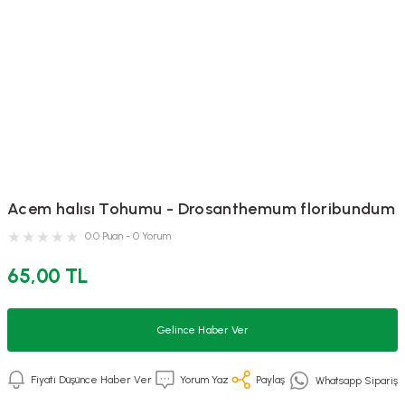
Acem halısı Tohumu - Drosanthemum floribundum
0.0 Puan - 0 Yorum
65,00 TL
Gelince Haber Ver
Fiyatı Düşünce Haber Ver
Yorum Yaz
Paylaş
Whatsapp Sipariş