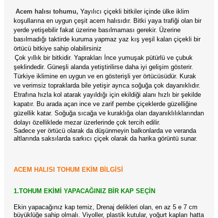
Acem halısı tohumu
,
Yayılıcı çiçekli bitkiler içinde ülke iklim
koşullarına en uygun çeşit acem halısıdır. Bitki yaya trafiği olan bir
yerde yetişebilir fakat üzerine basılmaması gerekir. Üzerine
basılmadığı taktirde kuruma yapmaz yaz kış yeşil kalan çiçekli bir
örtücü bitkiye sahip olabilirsiniz
Çok yıllık bir bitkidir. Yaprakları İnce yumuşak pütürlü ve çubuk
şeklindedir. Güneşli alanda yetiştirilirse daha iyi gelişim gösterir.
Türkiye iklimine en uygun ve en gösterişli yer örtücüsüdür. Kurak
ve verimsiz topraklarda bile yetişir ayrıca soğuğa çok dayanıklıdır.
Etrafına hızla kol atarak yayıldığı için ekildiği alanı hızlı bir şekilde
kapatır. Bu arada açan ince ve zarif pembe çiçeklerde güzelliğine
güzellik katar. Soğuğa sıcağa ve kuraklığa olan dayanıklılıklarından
dolayı özelliklede mezar üzerlerinde çok tercih edilir.
Sadece yer örtücü olarak da düşünmeyin balkonlarda ve veranda
altlarında saksılarda sarkıcı çiçek olarak da harika görüntü sunar.
ACEM HALISI TOHUM EKİM BİLGİSİ
1.TOHUM EKİMİ YAPACAĞINIZ BİR KAP SEÇİN
Ekin yapacağınız kap temiz, Drenaj delikleri olan, en az 5 e 7 cm
büyüklüğe sahip olmalı. Viyoller, plastik kutular, yoğurt kapları hatta