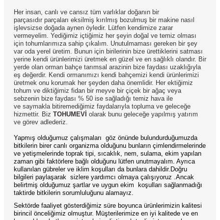
Her insan, canlı ve cansız tüm varlıklar doğanın bir
parçasıdır parçaları eksilmiş kırılmış bozulmuş bir makine nasıl
işlevsizse doğada aynen öyledir. Lütfen kendimize zarar
vermeyelim. Yediğimiz içtiğimiz her şeyin doğal ve temiz olması
için tohumlarımıza sahip çıkalım. Unutulmaması gereken bir şey
var oda yerel üretim. Bunun için birilerinin bize ürettiklerini satması
yerine kendi ürünlerimizi üretmek en güzel ve en sağlıklı olandır. Bir
yerde olan orman bahçe tarımsal arazinin bize faydası uzaklığıyla
eş değerdir. Kendi ormanımızı kendi bahçemizi kendi ürünlerimizi
üretmek onu korumak her şeyden daha önemlidir. Her ektiğimiz
tohum ve diktiğimiz fidan bir meyve bir çiçek bir ağaç veya
sebzenin bize faydası % 50 ise sağladığı temiz hava ile
ve saymakla bitiremediğimiz faydalarıyla topluma ve geleceğe
hizmettir. Biz
TOHUMEVİ
olarak bunu geleceğe yapılmış yatırım
ve görev adlederiz.
Yapmış olduğumuz çalışmaları
göz önünde bulundurduğumuzda
bitkilerin birer canlı organizma olduğunu bunların çimlendirmelerinde
ve yetişmelerinde toprak tipi, sıcaklık, nem, sulama, ekim yapılan
zaman gibi faktörlere bağlı olduğunu lütfen unutmayalım. Ayrıca
kullanılan gübreler ve iklim koşulları da bunlara dahildir.Doğru
bilgileri paylaşarak
sizlere yardımcı olmaya çalışıyoruz .Ancak
belirtmiş olduğumuz şartlar ve uygun ekim
koşulları sağlanmadığı
taktirde bitkilerin sorumluluğunu alamayız.
Sektörde faaliyet gösterdiğimiz süre boyunca ürünlerimizin kalitesi
birincil önceliğimiz olmuştur. Müşterilerimize en iyi kalitede ve en