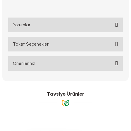
Yorumlar
Taksit Seçenekleri
Bu ürüne ilk yorumu siz yapın!
Yorum Yaz
Önerileriniz
Bu ürünün fiyat bilgisi, resim, ürün açıklamalarında ve diğer
konularda yetersiz gördüğünüz noktaları öneri formunu kullanarak
tarafımıza iletebilirsiniz.
Görüş ve önerileriniz için teşekkür ederiz.
Tavsiye Ürünler
Ürün resmi kalitesiz, bozuk veya görüntülenemiyor.
Ürün açıklamasında eksik bilgiler bulunuyor.
Ürün bilgilerinde hatalar bulunuyor.
-%11
Ürün fiyatı diğer sitelerden daha pahalı.