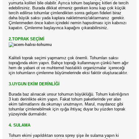
yumurta kolileri bile olabilir. Ayrıca tohum başlangıç kitleri de tercih
edebilirsiniz. Burada dikkat etmeniz gereken konu kap çok küçük
tercih edilirse tohumlar çimlendikten sonra gelişen fideleri biraz
daha büyük saksı yada kaplara nakletmeniz/aktarmanız
gerekir.
Çimlenmeden önce kabın içindeki nemin hapsolması için kabınızı
kapatın. Çimlenme başlayınca kapağını çıkarabilirsiniz.
2.TOPRAK SEÇİMİ
Kaliteli toprak seçimi yapmamız çok önemli. Tohumları saksı
toprağında ekim yapın. Bahçe toprağı kullanmayın çünkü hem ağır
hem de yabani ot ve muhtemel hastalıklı organizmalar
içereceği
için tohumların çimlenme büyümelerinde eksi faktör oluşturacaktır.
3.UYGUN EKİM DERİNLİĞİ
Burada baz alınacak unsur tohumun büyüklüğü. Tohum kalınlığının
3 katı derinlikte ekim yapın. Fakat tohum paketlerinde yer alan
ekim talimatlarını da okumayı unutmayın. Marul, maydanoz gibi
tohumlar çimlenebilmek için ışığa ihtiyaç duyar bu yüzden toprak
yüzeyinde durmalıdır.
4. SULAMA
Tohum ekimi yapıldıktan sonra sprey şişe ile sulama yapın ki