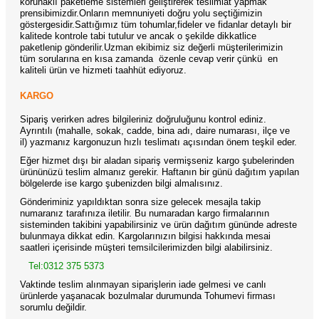
korunaklı paketleme sistemleri geliştirerek teslimiat yapmak
prensibimizdir.Onların memnuniyeti doğru yolu seçtiğimizin
göstergesidir.Sattığımız tüm tohumlar,fideler ve fidanlar detaylı bir
kalitede kontrole tabi tutulur ve ancak o şekilde dikkatlice
paketlenip gönderilir.Uzman ekibimiz siz değerli müşterilerimizin
tüm sorularına en kısa zamanda
özenle cevap verir çünkü
en
kaliteli ürün ve hizmeti taahhüt ediyoruz.
KARGO
Sipariş verirken adres bilgileriniz doğruluğunu kontrol ediniz.
Ayrıntılı (mahalle, sokak, cadde, bina adı, daire numarası, ilçe ve
il) yazmanız kargonuzun hızlı teslimatı açısından önem teşkil eder.
Eğer hizmet dışı bir aladan sipariş vermişseniz kargo şubelerinden
ürününüzü teslim almanız gerekir. Haftanın bir günü dağıtım yapılan
bölgelerde ise kargo şubenizden bilgi almalısınız.
Gönderiminiz yapıldıktan sonra size gelecek mesajla takip
numaranız tarafınıza iletilir. Bu numaradan kargo firmalarının
sisteminden takibini yapabilirsiniz ve ürün dağıtım gününde adreste
bulunmaya dikkat edin. Kargolarınızın bilgisi hakkında mesai
saatleri içerisinde müşteri temsilcilerimizden bilgi alabilirsiniz.
Tel:0312 375 5373
Vaktinde teslim alınmayan siparişlerin iade gelmesi ve canlı
ürünlerde yaşanacak bozulmalar durumunda Tohumevi firması
sorumlu değildir.