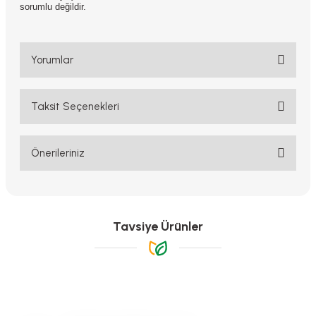
sorumlu değildir.
Yorumlar
Taksit Seçenekleri
Bu ürüne ilk yorumu siz yapın!
Yorum Yaz
Önerileriniz
Bu ürünün fiyat bilgisi, resim, ürün açıklamalarında ve diğer
konularda yetersiz gördüğünüz noktaları öneri formunu kullanarak
tarafımıza iletebilirsiniz.
Görüş ve önerileriniz için teşekkür ederiz.
Tavsiye Ürünler
Ürün resmi kalitesiz, bozuk veya görüntülenemiyor.
Ürün açıklamasında eksik bilgiler bulunuyor.
Ürün bilgilerinde hatalar bulunuyor.
-%11
Ürün fiyatı diğer sitelerden daha pahalı.