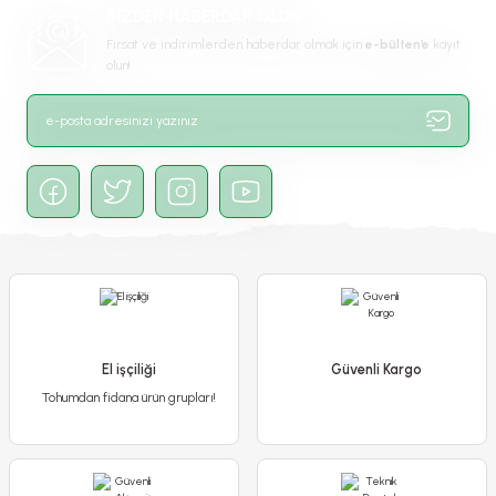
BİZDEN HABERDAR OLUN
Bu ürüne benzer farklı alternatifler olmalı.
Fırsat ve indirimlerden haberdar olmak için
e-bülten’e
kayıt
olun!
Gönder
Hanımeli Sarmaşık Fidanı – Lonicera Japonica
450,00 TL
400,00 TL
El işçiliği
Güvenli Kargo
Tohumdan fidana ürün grupları!
Detaylı İncele
Sepete Ekle