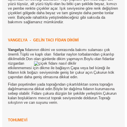
yüzü tüysüz, alt yüzü tüylü olan bu bitki çan şeklide beyaz, kımızı
ve pembe renkte çiçekler açar. Işık seviyesine göre renk değiştiren
çiçekleri gölgede daha beyaz ve tam güneşte daha pembe tonlar
verir. Bahçede rahatlıkla yetiştirebileceğiniz gibi saksıda da
bakımını sağlamanız mümkündür.
VANGELYA
-
GELİN TACI FİDAN DİKİMİ
Vangelya
fidanının dikimi ve sonrasında bakımı sulaması çok
önemli.Tüplü ve kaplı olan fidanlar naylon torbalarından çıkarılıp
dikilmelidir.Don olan günlerde dikim yapmayın.
Boylu olan fidanlar
rüzgardan
etkilenmemesi için dikme ile bağlayın.Çapa veya bel küreği ile
fidanın kök boğazı seviyesinde geniş bir çukur açın.Çukurun kök
çapından daha geniş olmasına dikkat edin.
Fidan poşetinden yada toprağından çıkartıldıktan sonra toprağın
dağılmamasına dikkat edin.Böyle bir dağılma fidanın kurumasına
sebep olabilir. Fidanı çukura düzgün bir şekilde yerleştirin.Çukurun
kalan boşluklarını mevcut toprak seviyesinde doldurun.Toprağı
sıkıştırın ve can suyunu verin.
TOHUMEVİ