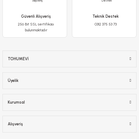
Güvenli Alışveriş
Teknik Destek
-%13
256 Bit SSL sertifikası
0312 375 53 73
bulunmaktadır
TOHUMEVİ
Üyelik
Mor Salkım Fidanı Sarmaşık – Wisteria
750,00 TL
Kurumsal
650,00 TL
Alışveriş
Detaylı İncele