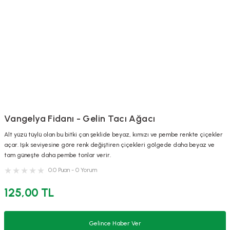
Vangelya Fidanı - Gelin Tacı Ağacı
Alt yüzü tüylü olan bu bitki çan şeklide beyaz, kımızı ve pembe renkte çiçekler
açar. Işık seviyesine göre renk değiştiren çiçekleri gölgede daha beyaz ve
tam güneşte daha pembe tonlar verir.
0.0 Puan - 0 Yorum
125,00 TL
Gelince Haber Ver