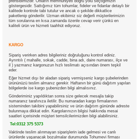
prensibimizdir. Onların memnuniyeti doğru yolu seçtiğimizin
göstergesidir. Sattığımız tüm tohumlar, fideler ve fidanlar detaylı bir
kalitede kontrole tabi tutulur ve ancak o şekilde dikkatlice
paketlenip gönderilir. Uzman ekibimiz siz değerli müşterilerimizin
tüm sorularına en kısa zamanda özenle cevap verir çünkü en
kaliteli ürün ve hizmeti taahhüt ediyoruz.
KARGO
Sipariş verirken adres bilgileriniz doğruluğunu kontrol ediniz.
Ayrıntılı ( mahalle, sokak, cadde, bina adı, daire numarası, ilçe ve
il ) yazmanız kargonuzun hızlı teslimatı açısından önem teşkil
eder.
Eğer hizmet dışı bir aladan sipariş vermişseniz kargo şubelerinden
ürününüzü teslim almanız gerekir. Haftanın bir günü dağıtım yapılan
bölgelerde ise kargo şubenizden bilgi almalısınız.
Gönderiminiz yapıldıktan sonra size gelecek mesajla takip
numaranız tarafınıza iletilir. Bu numaradan kargo firmalarının
sisteminden takibini yapabilirsiniz ve ürün dağıtım gününde adreste
bulunmaya dikkat edin. Kargolarınızın bilgisi hakkında mesai
saatleri içerisinde müşteri temsilcilerimizden bilgi alabilirsiniz.
Tel:0312 375 5373
Vaktinde teslim alınmayan siparişlerin iade gelmesi ve canlı
ürünlerde yaşanacak bozulmalar durumunda Tohumevi firması