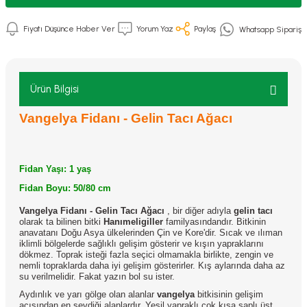
Fiyatı Düşünce Haber Ver
Yorum Yaz
Paylaş
Whatsapp Sipariş
Ürün Bilgisi
Vangelya Fidanı - Gelin Tacı Ağacı
Fidan Yaşı: 1 yaş
Fidan Boyu: 50/80 cm
Vangelya Fidanı - Gelin Tacı Ağacı
, bir diğer adıyla
gelin tacı
olarak ta bilinen bitki
Hanımeligiller
familyasındandır. Bitkinin
anavatanı Doğu Asya ülkelerinden Çin ve Kore'dir. Sıcak ve ılıman
iklimli bölgelerde sağlıklı gelişim gösterir ve kışın yapraklarını
dökmez. Toprak isteği fazla seçici olmamakla birlikte, zengin ve
nemli topraklarda daha iyi gelişim gösterirler. Kış aylarında daha az
su verilmelidir. Fakat yazın bol su ister.
Aydınlık ve yarı gölge olan alanlar
vangelya
bitkisinin gelişim
açısından en sevdiği alanlardır. Yeşil yapraklı çok kısa saplı üst