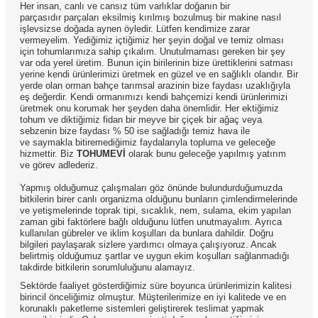
Her insan, canlı ve cansız tüm varlıklar doğanın bir
parçasıdır parçaları eksilmiş kırılmış bozulmuş bir makine nasıl
işlevsizse doğada aynen öyledir. Lütfen kendimize zarar
vermeyelim. Yediğimiz içtiğimiz her şeyin doğal ve temiz olması
için tohumlarımıza sahip çıkalım. Unutulmaması gereken bir şey
var oda yerel üretim. Bunun için birilerinin bize ürettiklerini satması
yerine kendi ürünlerimizi üretmek en güzel ve en sağlıklı olandır. Bir
yerde olan orman bahçe tarımsal arazinin bize faydası uzaklığıyla
eş değerdir. Kendi ormanımızı kendi bahçemizi kendi ürünlerimizi
üretmek onu korumak her şeyden daha önemlidir. Her ektiğimiz
tohum ve diktiğimiz fidan bir meyve bir çiçek bir ağaç veya
sebzenin bize faydası % 50 ise sağladığı temiz hava ile
ve saymakla bitiremediğimiz faydalarıyla topluma ve geleceğe
hizmettir. Biz
TOHUMEVİ
olarak bunu geleceğe yapılmış yatırım
ve görev adlederiz.
Yapmış olduğumuz çalışmaları göz önünde bulundurduğumuzda
bitkilerin birer canlı organizma olduğunu bunların çimlendirmelerinde
ve yetişmelerinde toprak tipi, sıcaklık, nem, sulama, ekim yapılan
zaman gibi faktörlere bağlı olduğunu lütfen unutmayalım. Ayrıca
kullanılan gübreler ve iklim koşulları da bunlara dahildir. Doğru
bilgileri paylaşarak sizlere yardımcı olmaya çalışıyoruz. Ancak
belirtmiş olduğumuz şartlar ve uygun ekim koşulları sağlanmadığı
takdirde bitkilerin sorumluluğunu alamayız.
Sektörde faaliyet gösterdiğimiz süre boyunca ürünlerimizin kalitesi
birincil önceliğimiz olmuştur. Müşterilerimize en iyi kalitede ve en
korunaklı paketleme sistemleri geliştirerek teslimat yapmak