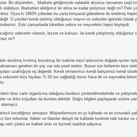
azlar. Bir düşünelim... Markete gittiğimizde salatalık alıyoruz tamamen yeşil 
farklı olabiliyor. Marketten aldığımız bir elma ne kadar pürüzsüz değil mi? Pe
oktur. Oysa ki 1950'li yıllardan bu yana kimyasal gübreleme ile üretilmiş hepim
il. O yüzden kendi üretmiş olduğunuz meyve ve sebzeler igörüntü olarak parl
-0 öndesiniz. Eski zamanlarda tüketilen sebze ve meyvelerin hepsi böyleydi.
acağınız sebzenin vitamin, lezzet ve kokusu
ile kendi yetiştirmiş olduğunuz
eğmez mi?
çaları eksilmiş kırılmış bozulmuş bir makine nasıl işlevsizse doğada aynen öyl
maması gereken bir şey var oda yerel üretim. Bunun için birilerinin bize üret
 faydası uzaklığıyla eş değerdir. Kendi ormanımızı kendi bahçemizi kendi ürü
ya sebzenin bize faydası % 50 ise sağladığı temiz hava ile ve saymakla bitire
iz.
rin birer canlı organizma olduğunu bunların çimlendirmelerinde ve yetişmeler
ler ve iklim koşulları da bunlara dahildir. Doğru bilgileri paylaşarak sizlere 
u alamayız.
irincil önceliğimiz olmuştur. Müşterilerimize en iyi kalitede ve en korunaklı p
 tüm tohumlar, fideler ve fidanlar detaylı bir kalitede kontrole tabi tutulur ve
p verir çünkü en kaliteli ürün ve hizmeti taahhüt ediyoruz.