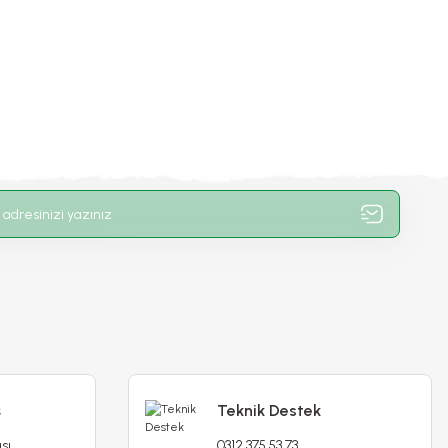
ş
Teknik Destek
sı
0312 375 53 73