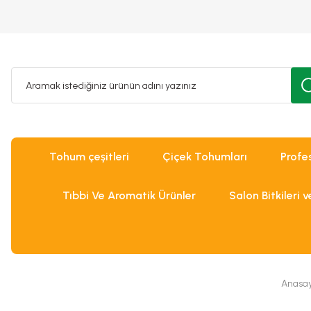
Tohum çeşitleri
Çiçek Tohumları
Profe
Tıbbi Ve Aromatik Ürünler
Salon Bitkileri 
Anasay