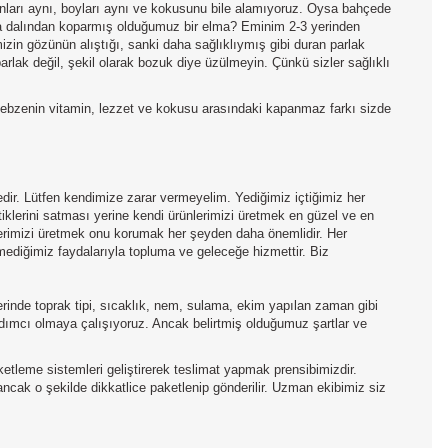
tonları aynı, boyları aynı ve kokusunu bile alamıyoruz. Oysa bahçede
ki ya dalından koparmış olduğumuz bir elma? Eminim 2-3 yerinden
izin gözünün alıştığı, sanki daha sağlıklıymış gibi duran parlak
ak değil, şekil olarak bozuk diye üzülmeyin. Çünkü sizler sağlıklı
 sebzenin vitamin, lezzet ve kokusu arasındaki kapanmaz farkı sizde
edir. Lütfen kendimize zarar vermeyelim. Yediğimiz içtiğimiz her
tiklerini satması yerine kendi ürünlerimizi üretmek en güzel ve en
nlerimizi üretmek onu korumak her şeyden daha önemlidir. Her
mediğimiz faydalarıyla topluma ve geleceğe hizmettir. Biz
inde toprak tipi, sıcaklık, nem, sulama, ekim yapılan zaman gibi
yardımcı olmaya çalışıyoruz. Ancak belirtmiş olduğumuz şartlar ve
aketleme sistemleri geliştirerek teslimat yapmak prensibimizdir.
 ancak o şekilde dikkatlice paketlenip gönderilir. Uzman ekibimiz siz