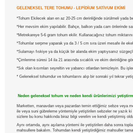
GELENEKSEL TERE TOHUMU - LEPİDİUM SATİVUM EKİMİ
*Tohum Ekilecek alan en az 20-25 cm derinliğinde sürülmeli yada bel
*Her mevsim ekim yapılabilir. Bahçe, balkon yada cam önlerinde saksı
*Metrekareye 5-6 gram tohum ekilir. Kullanacağınız tohum miktarını 
*Tohumlar serpme yaparak ya da 3 / 5 cm sıra üzeri mesafe ile ekebil
*Sulamayı fıskiye ya da küçük bir alanda ekim yaptıysanız süzgeçli 
*Çimlenme süresi 14 ila 21 arasında sıcaklık ve ekim derinliğine göre
*Sık olan kısımları seyreltin ve yabancı otlardan temizleyin. Bu işle
* Geleneksel tohumdur ve tohumlarını alıp bir sonraki yıl tekrar yetişt
Neden geleneksel tohum ve neden kendi ürünlerimizi yetiştirm
Marketten, manavdan veya pazardan temin ettiğimiz sebze veya m
ile veya suni gübreleme yöntemiyle yetiştirilen sebzeler ne yazık ki 
sizlere bu konu hakkında biraz bilgi verelim ve kendi yetiştirmiş ol
Aynı ortamda, aynı aşılama yöntemi ile yetiştirilen daha sonra topl
mahsullere bakalım. Tohumdan kendi yetiştirdiğimiz mahsuller tamame