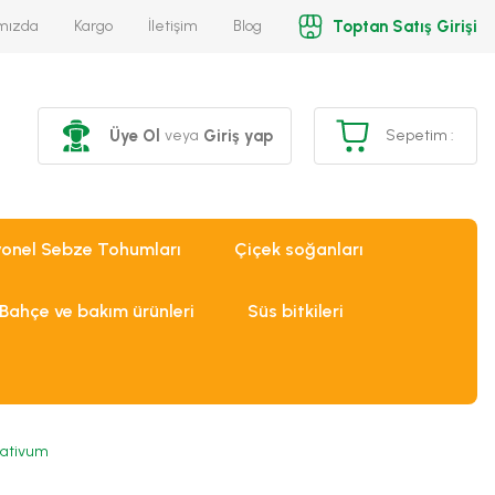
Toptan Satış Girişi
mızda
Kargo
İletişim
Blog
Üye Ol
Giriş yap
veya
Sepetim :
yonel Sebze Tohumları
Çiçek soğanları
Bahçe ve bakım ürünleri
Süs bitkileri
Sativum