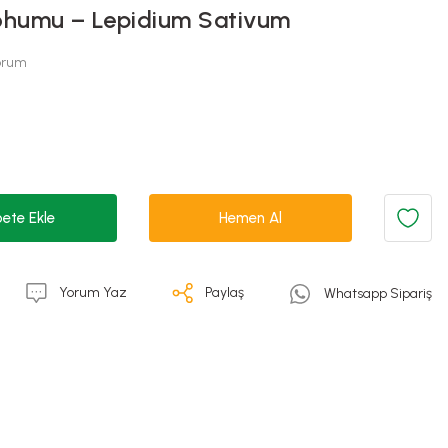
ohumu – Lepidium Sativum
Yorum
ete Ekle
Hemen Al
Yorum Yaz
Paylaş
Whatsapp Sipariş