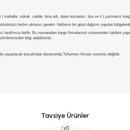
tılı ( mahalle, sokak, cadde, bina adı, daire numarası, ilçe ve il ) yazmanız ka
ürününüzü teslim almanız gerekir. Haftanın bir günü dağıtım yapılan bölgelerde
 tarafınıza iletilir. Bu numaradan kargo firmalarının sisteminden takibini ya
lcilerimizden bilgi alabilirsiniz.
erde yaşanacak bozulmalar durumunda Tohumevi firması sorumlu değildir.
da yetersiz gördüğünüz noktaları öneri formunu kullanarak tarafımıza iletebilirs
Bu ürüne ilk yorumu siz yapın!
Yorum Yaz
Tavsiye Ürünler