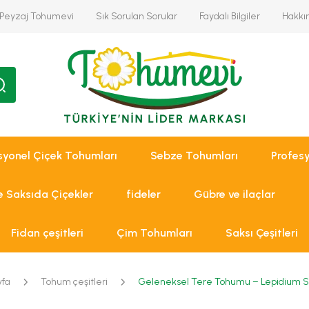
Peyzaj Tohumevi
Sık Sorulan Sorular
Faydalı Bilgiler
Hakkı
syonel Çiçek Tohumları
Sebze Tohumları
Profes
ve Saksıda Çiçekler
fideler
Gübre ve ilaçlar
Fidan çeşitleri
Çim Tohumları
Saksı Çeşitleri
fa
Tohum çeşitleri
Geleneksel Tere Tohumu – Lepidium 