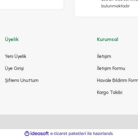
65,00 TL
Semizot
bulunmaktadır
Detaylı İncele
Sepete Ekle
Üyelik
Kurumsal
De
Yeni Üyelik
İletişim
Üye Girişi
İletişim Formu
Şifremi Unuttum
Havale Bildirim For
Kargo Takibi
ile
ideasoft
e-