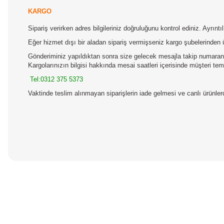
KARGO
Sipariş verirken adres bilgileriniz doğruluğunu kontrol ediniz. Ayrın
Eğer hizmet dışı bir aladan sipariş vermişseniz kargo şubelerinden 
Gönderiminiz yapıldıktan sonra size gelecek mesajla takip numaranız
Kargolarınızın bilgisi hakkında mesai saatleri içerisinde müşteri temsi
Tel:0312 375 5373
Vaktinde teslim alınmayan siparişlerin iade gelmesi ve canlı ürünl
Bu ürünün fiyat bilgisi, resim, ürün açıklamalarında ve diğer konular
Görüş ve önerileriniz için teşekkür ederiz.
Ürün resmi kalitesiz, bozuk veya görüntülenemiyor.
Ürün açıklamasında eksik bilgiler bulunuyor.
Ürün bilgilerinde hatalar bulunuyor.
Ürün fiyatı diğer sitelerden daha pahalı.