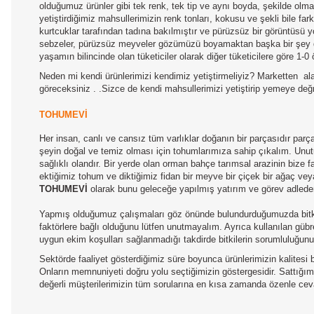
olduğumuz ürünler gibi tek renk, tek tip ve aynı boyda, şekilde olm
yetiştirdiğimiz mahsullerimizin renk tonları, kokusu ve şekli bile 
kurtcuklar tarafından tadına bakılmıştır ve pürüzsüz bir görüntüsü y
sebzeler, pürüzsüz meyveler gözümüzü boyamaktan başka bir şey değ
yaşamın bilincinde olan tüketiciler olarak diğer tüketicilere göre 1
Neden mi kendi ürünlerimizi kendimiz yetiştirmeliyiz? Marketten
al
göreceksiniz . .Sizce de kendi mahsullerimizi yetiştirip yemeye d
TOHUMEVİ
Her insan, canlı ve cansız tüm varlıklar doğanın bir parçasıdır par
şeyin doğal ve temiz olması için tohumlarımıza sahip çıkalım. Unutul
sağlıklı olandır. Bir yerde olan orman bahçe tarımsal arazinin bize
ektiğimiz tohum ve diktiğimiz fidan bir meyve bir çiçek bir ağaç ve
TOHUMEVİ
olarak bunu geleceğe yapılmış yatırım ve görev adleder
Yapmış olduğumuz çalışmaları göz önünde bulundurduğumuzda bitkile
faktörlere bağlı olduğunu lütfen unutmayalım. Ayrıca kullanılan gübre
uygun ekim koşulları sağlanmadığı takdirde bitkilerin sorumluluğun
Sektörde faaliyet gösterdiğimiz süre boyunca ürünlerimizin kalitesi b
Onların memnuniyeti doğru yolu seçtiğimizin göstergesidir. Sattığımız
değerli müşterilerimizin tüm sorularına en kısa zamanda özenle ceva