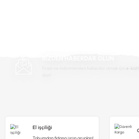
Bu ürüne benzer farklı alternatifler olmalı.
BİZDEN HABERDAR OLUN
Fırsat ve indirimlerden haberdar olmak için
e-bült
olun!
El işçiliği
Tohumdan fidana ürün grupları!