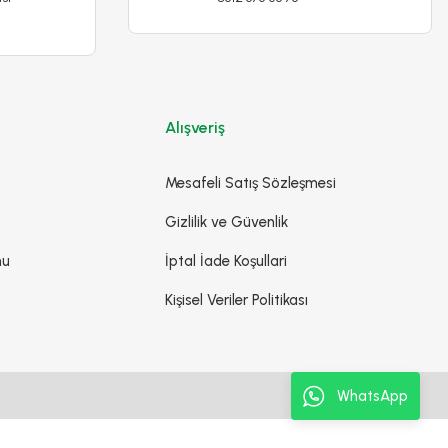
u Tohumu Geleneksel – Portulaca Oleracea
65,00 TL
Alışveriş
taylı İncele
Sepete Ekle
Mesafeli Satış Sözleşmesi
Gizlilik ve Güvenlik
mu
İptal İade Koşullari
Kişisel Veriler Politikası
WhatsApp