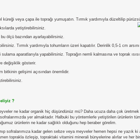
 küreği veya çapa ile toprağı yumuşatın. Tırmık yardımıyla düzeltilip pürüzsüz
larda yetiştirebilirsiniz.
bu ölçü bazından ayarlayabilirsiniz.
irsiniz. Tırmık yardımıyla tohumların üzeri kapatılır. Derinlik 0,5-1 cm arsın
sulama aparatlarıyla yapabilirsiniz. Toprağın nemli kalmasına ve toprak ısısı
 değişiklik gösterir.
m bitkinin gelişimi açısından önemlidir.
irebilirsiniz.
eliyiz ?
eyveler ne kadar organik hiç düşündünüz mü? Daha ucuza daha çok üretmek
sofralarımızda yer almaktadır. Halbuki bu yöntemlerle yetiştirilen ürünlerin tüm
duğumuz ürünlerin ne kadar sağlıklı olduğunu hep beraber görelim.
anıp sofralarımıza kadar gelen sebze veya meyveler hemen hepsi ne yazık ki ayn
n toprakla özleşip, topraktaki vitamini minerali bünyelerine alırlar ve her b