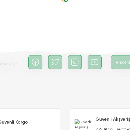
Gönder
en’e
kayıt
Geleneksel Roka Tohumu - Eruca Vesicaria
Güvenli Alışveri
Güvenli Kargo
256 Bit SSL sertifika