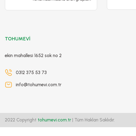
Dere Otu Tohumu – Bol Kokulu- Anethum Groveolens
65,00 TL
TOHUMEVİ
Detaylı İncele
Sepete Ekle
ekin mahallesi 1652 sok no 2
0312 375 53 73
info@tohumevi.com.tr
2022 Copyright
tohumevi.com.tr
| Tüm Hakları Saklıdır.