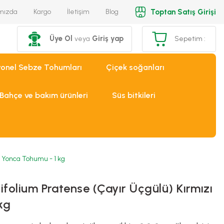
Toptan Satış Girişi
mızda
Kargo
İletişim
Blog
Üye Ol
Giriş yap
veya
Sepetim :
yonel Sebze Tohumları
Çiçek soğanları
Bahçe ve bakım ürünleri
Süs bitkileri
 Yonca Tohumu - 1 kg
olium Pratense (Çayır Üçgülü) Kırmızı
kg