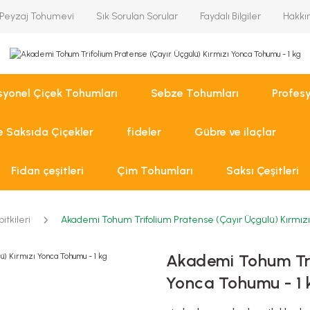
Peyzaj Tohumevi
Sık Sorulan Sorular
Faydalı Bilgiler
Hakkı
syonel Çiçek Tohumları
Sebze Tohumları
Profes
ve Saksıda Çiçekler
fideler
Gübre ve ilaçlar
Fidan çeşitleri
Çim Tohumları
Saksı Çeşitleri
itkileri
Akademi Tohum Trifolium Pratense (Çayır Üçgülü) Kırmızı
Akademi Tohum Trif
Yonca Tohumu - 1 