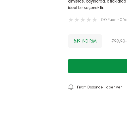
çimlerde, çayırlarda, otlaklard
ideal bir seçenektir.
0.0 Puan - 0 
%19 İNDİRİM
799,90
Fiyatı Düşünce Haber Ver