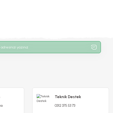
ş
Teknik Destek
sı
0312 375 53 73