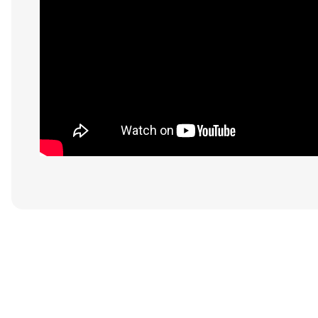
Bu ürünün fiyat bilgisi, resim, ürün açıklamalarında ve diğer konular
Görüş ve önerileriniz için teşekkür ederiz.
Ürün resmi kalitesiz, bozuk veya görüntülenemiyor.
Ürün açıklamasında eksik bilgiler bulunuyor.
Ürün bilgilerinde hatalar bulunuyor.
Ürün fiyatı diğer sitelerden daha pahalı.
Bu ürüne benzer farklı alternatifler olmalı.