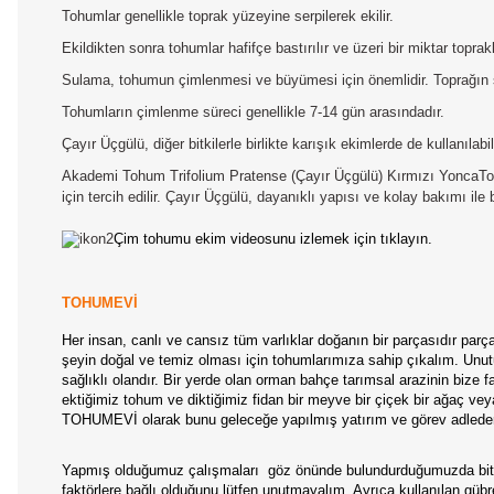
Tohumlar genellikle toprak yüzeyine serpilerek ekilir.
Ekildikten sonra tohumlar hafifçe bastırılır ve üzeri bir miktar toprakl
Sulama, tohumun çimlenmesi ve büyümesi için önemlidir. Toprağın s
Tohumların çimlenme süreci genellikle 7-14 gün arasındadır.
Çayır Üçgülü, diğer bitkilerle birlikte karışık ekimlerde de kullanılabi
Akademi Tohum Trifolium Pratense (Çayır Üçgülü) Kırmızı YoncaTohu
için tercih edilir. Çayır Üçgülü, dayanıklı yapısı ve kolay bakımı ile b
Çim tohumu ekim videosunu izlemek için tıklayın.
TOHUMEVİ
Her insan, canlı ve cansız tüm varlıklar doğanın bir parçasıdır par
şeyin doğal ve temiz olması için tohumlarımıza sahip çıkalım. Unutul
sağlıklı olandır. Bir yerde olan orman bahçe tarımsal arazinin bize
ektiğimiz tohum ve diktiğimiz fidan bir meyve bir çiçek bir ağaç ve
TOHUMEVİ olarak bunu geleceğe yapılmış yatırım ve görev adleder
Yapmış olduğumuz çalışmaları
göz önünde bulundurduğumuzda bitki
faktörlere bağlı olduğunu lütfen unutmayalım. Ayrıca kullanılan gübrel