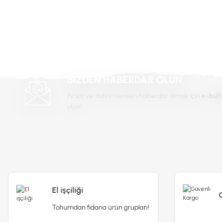
BİZDEN HABERDAR OLUN
Fırsat ve indirimlerden haberdar olmak için
e-bült
olun!
El işçiliği
Tohumdan fidana ürün grupları!