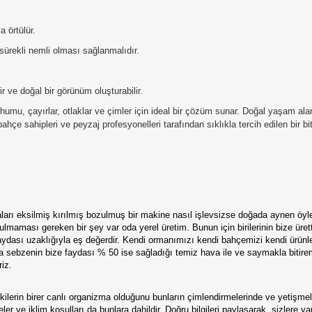
a örtülür.
ürekli nemli olması sağlanmalıdır.
lir ve doğal bir görünüm oluşturabilir.
mu, çayırlar, otlaklar ve çimler için ideal bir çözüm sunar. Doğal yaşam al
ahçe sahipleri ve peyzaj profesyonelleri tarafından sıklıkla tercih edilen bir bit
çaları eksilmiş kırılmış bozulmuş bir makine nasıl işlevsizse doğada aynen öyl
maması gereken bir şey var oda yerel üretim. Bunun için birilerinin bize üret
 faydası uzaklığıyla eş değerdir. Kendi ormanımızı kendi bahçemizi kendi ürü
ya sebzenin bize faydası % 50 ise sağladığı temiz hava ile ve saymakla bitire
iz.
lerin birer canlı organizma olduğunu bunların çimlendirmelerinde ve yetişmele
er ve iklim koşulları da bunlara dahildir. Doğru bilgileri paylaşarak
sizlere y