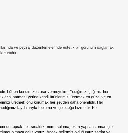
anlarında ve peyzaj düzenlemelerinde estetik bir görünüm sağlamak
ki türüdür.
edir. Lütfen kendimize zarar vermeyelim. Yediğimiz içtiğimiz her
tiklerini satması yerine kendi ürünlerimizi üretmek en güzel ve en
nlerimizi üretmek onu korumak her şeyden daha önemlidir. Her
mediğimiz faydalarıyla topluma ve geleceğe hizmettir. Biz
rinde toprak tipi, sıcaklık, nem, sulama, ekim yapılan zaman gibi
ardımcı olmaya çalışıyoruz .Ancak belirtmiş olduğumuz şartlar ve