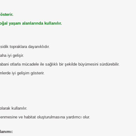
österir.
doğal yaşam alanlarında kullanılır.
Asidik topraklara dayanıklıdır.
ha iyi gelişir.
bani otlarla mücadele ile sağlıklı bir şekilde büyümesini sürdürebilir.
lerde iyi gelişim gösterir.
larak kullanılır.
slenmesine ve habitat oluşturulmasına yardımcı olur.
lanımı: