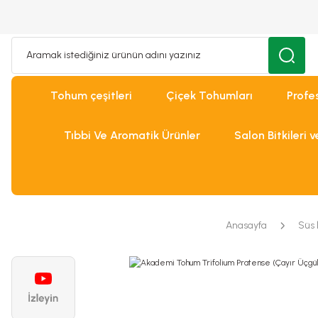
Tohum çeşitleri
Çiçek Tohumları
Profe
Tıbbi Ve Aromatik Ürünler
Salon Bitkileri 
Anasayfa
Süs b