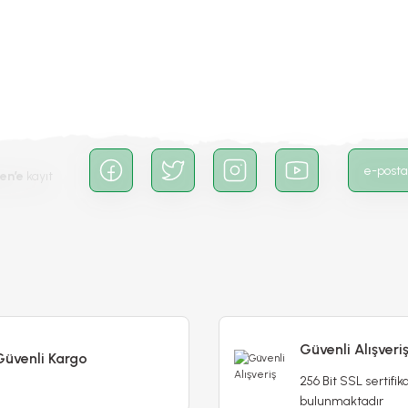
Gönder
en’e
kayıt
Güvenli Alışveri
Güvenli Kargo
256 Bit SSL sertifika
bulunmaktadır