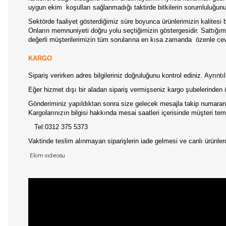
uygun ekim
koşulları sağlanmadığı taktirde bitkilerin sorumluluğun
Sektörde faaliyet gösterdiğimiz süre boyunca ürünlerimizin kalitesi b
Onların memnuniyeti doğru yolu seçtiğimizin göstergesidir. Sattığımız
değerli müşterilerimizin tüm sorularına en kısa zamanda
özenle ce
KARGO
Sipariş verirken adres bilgileriniz doğruluğunu kontrol ediniz. Ayrın
Eğer hizmet dışı bir aladan sipariş vermişseniz kargo şubelerinden 
Gönderiminiz yapıldıktan sonra size gelecek mesajla takip numaranız
Kargolarınızın bilgisi hakkında mesai saatleri içerisinde müşteri temsi
Tel:0312 375 5373
Vaktinde teslim alınmayan siparişlerin iade gelmesi ve canlı ürünl
Ekim videosu