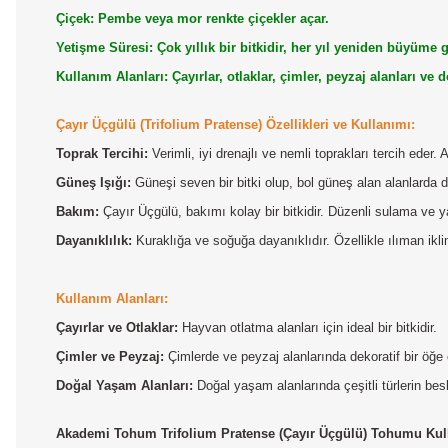
Çiçek: Pembe veya mor renkte çiçekler açar.
Yetişme Süresi: Çok yıllık bir bitkidir, her yıl yeniden büyüme g
Kullanım Alanları: Çayırlar, otlaklar, çimler, peyzaj alanları ve 
Çayır Üçgülü (Trifolium Pratense) Özellikleri ve Kullanımı:
Toprak Tercihi:
Verimli, iyi drenajlı ve nemli toprakları tercih eder. 
Güneş Işığı:
Güneşi seven bir bitki olup, bol güneş alan alanlarda da
Bakım:
Çayır Üçgülü, bakımı kolay bir bitkidir. Düzenli sulama ve ya
Dayanıklılık:
Kuraklığa ve soğuğa dayanıklıdır. Özellikle ılıman iklim
Kullanım Alanları:
Çayırlar ve Otlaklar:
Hayvan otlatma alanları için ideal bir bitkidir.
Çimler ve Peyzaj:
Çimlerde ve peyzaj alanlarında dekoratif bir öğe o
Doğal Yaşam Alanları:
Doğal yaşam alanlarında çeşitli türlerin be
Akademi Tohum Trifolium Pratense (Çayır Üçgülü) Tohumu Kul