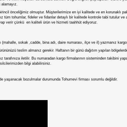
u alamayız.
irincil önceliğimiz olmuştur. Müşterilerimize en iyi kalitede ve en korunaklı p
 tüm tohumlar, fideler ve fidanlar detaylı bir kalitede kontrole tabi tutulur ve
vap verir çünkü
en kaliteli ürün ve hizmeti taahhüt ediyoruz.
tılı (mahalle, sokak ,cadde, bina adı, daire numarası, ilçe ve il) yazmanız karg
ürününüzü teslim almanız gerekir. Haftanın bir günü dağıtım yapılan bölgelerde
 tarafınıza iletilir. Bu numaradan kargo firmalarının sisteminden takibini ya
lcilerimizden bilgi alabilirsiniz.
erde yaşanacak bozulmalar durumunda Tohumevi firması sorumlu değildir.