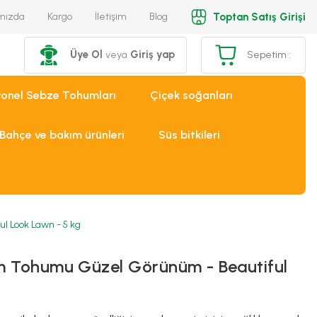
Toptan Satış Girişi
mızda
Kargo
İletişim
Blog
Üye Ol
Giriş yap
veya
Sepetim :
yonel Sebze Tohumları
Çiçek soğanları
Bahçe ve bakım ürünleri
Süs bitkileri
 Look Lawn - 5 kg
m Tohumu Güzel Görünüm - Beautiful