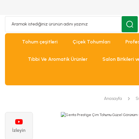
Tohum çeşitleri
Çiçek Tohumları
Profe
Tıbbi Ve Aromatik Ürünler
Salon Bitkileri 
Anasayfa
Sü