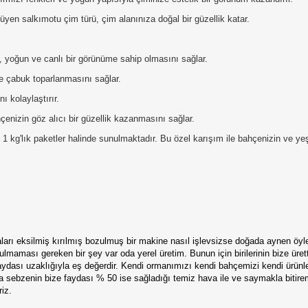
üyen salkımotu çim türü, çim alanınıza doğal bir güzellik katar.
ı, yoğun ve canlı bir görünüme sahip olmasını sağlar.
e çabuk toparlanmasını sağlar.
 kolaylaştırır.
çenizin göz alıcı bir güzellik kazanmasını sağlar.
lık paketler halinde sunulmaktadır. Bu özel karışım ile bahçenizin ve yeşil a
çaları eksilmiş kırılmış bozulmuş bir makine nasıl işlevsizse doğada aynen öyl
maması gereken bir şey var oda yerel üretim. Bunun için birilerinin bize üret
 faydası uzaklığıyla eş değerdir. Kendi ormanımızı kendi bahçemizi kendi ürü
ya sebzenin bize faydası % 50 ise sağladığı temiz hava ile ve saymakla bitire
iz.