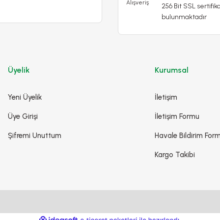
256 Bit SSL sertifika
bulunmaktadır
499,90 TL
599,90 TL
Stokta Yok
Üyelik
Kurumsal
-%17
Yeni Üyelik
İletişim
Üye Girişi
İletişim Formu
Şifremi Unuttum
Havale Bildirim For
Kargo Takibi