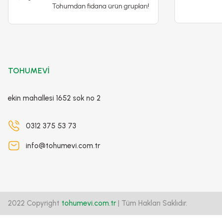
100,00 TL
Tohumdan fidana ürün grupları!
Stokta Yok
TOHUMEVİ
-%17
ekin mahallesi 1652 sok no 2
0312 375 53 73
info@tohumevi.com.tr
2022 Copyright
tohumevi.com.tr
| Tüm Hakları Saklıdır.