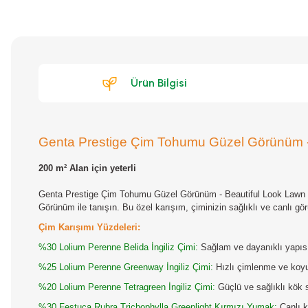
Ürün Bilgisi
Genta Prestige Çim Tohumu Güzel Görünüm - 
200 m² Alan için yeterli
Genta Prestige Çim Tohumu Güzel Görünüm - Beautiful Look Lawn
Görünüm ile tanışın. Bu özel karışım, çiminizin sağlıklı ve canlı gör
Çim Karışımı Yüzdeleri:
%30 Lolium Perenne Belida İngiliz Çimi:
Sağlam ve dayanıklı yapıs
%25 Lolium Perenne Greenway İngiliz Çimi:
Hızlı çimlenme ve koyu y
%20 Lolium Perenne Tetragreen İngiliz Çimi:
Güçlü ve sağlıklı kök s
%30 Festuca Rubra Trichophylla Greenlight Kırmızı Yumak:
Canlı k