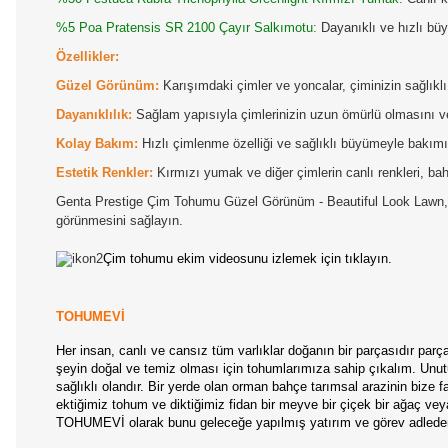
%5 Poa Pratensis SR 2100 Çayır Salkımotu:
Dayanıklı ve hızlı büy
Özellikler:
Güzel Görünüm:
Karışımdaki çimler ve yoncalar, çiminizin sağlıkl
Dayanıklılık:
Sağlam yapısıyla çimlerinizin uzun ömürlü olmasını v
Kolay Bakım:
Hızlı çimlenme özelliği ve sağlıklı büyümeyle bakımını
Estetik Renkler:
Kırmızı yumak ve diğer çimlerin canlı renkleri, bah
Genta Prestige Çim Tohumu Güzel Görünüm - Beautiful Look Lawn, 1 kg'
görünmesini sağlayın.
Çim tohumu ekim videosunu izlemek için tıklayın.
TOHUMEVİ
Her insan, canlı ve cansız tüm varlıklar doğanın bir parçasıdır par
şeyin doğal ve temiz olması için tohumlarımıza sahip çıkalım. Unutul
sağlıklı olandır. Bir yerde olan orman bahçe tarımsal arazinin bize
ektiğimiz tohum ve diktiğimiz fidan bir meyve bir çiçek bir ağaç ve
TOHUMEVİ olarak bunu geleceğe yapılmış yatırım ve görev adleder