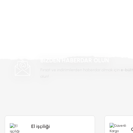
Ürün fiyatı diğer sitelerden daha pahalı.
Bu ürüne benzer farklı alternatifler olmalı.
-%17
BİZDEN HABERDAR OLUN
Fırsat ve indirimlerden haberdar olmak için
e-bült
olun!
Abelia grandiflora Fidanı - Güzellik Çalısı
El işçiliği
Genta 