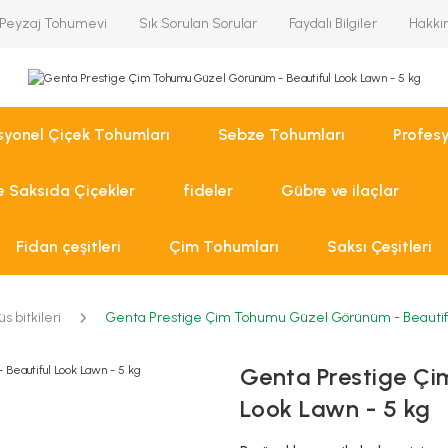
Peyzaj Tohumevi
Sık Sorulan Sorular
Faydalı Bilgiler
Hakkı
syonel Çiçek Tohumları
Sebze Tohumları
Profes
ve Saksıda Çiçekler
fideler
Gübre ve ilaçlar
Fidan çeşitleri
Çim Tohumları
Saksı Çeşitleri
s bitkileri
Genta Prestige Çim Tohumu Güzel Görünüm - Beautiful
Genta Prestige Çi
Look Lawn - 5 kg