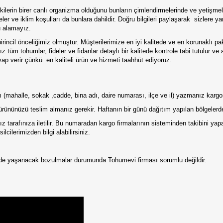
lerin birer canlı organizma olduğunu bunların çimlendirmelerinde ve yetişmele
er ve iklim koşulları da bunlara dahildir. Doğru bilgileri paylaşarak
sizlere y
u alamayız.
irincil önceliğimiz olmuştur. Müşterilerimize en iyi kalitede ve en korunaklı p
 tüm tohumlar, fideler ve fidanlar detaylı bir kalitede kontrole tabi tutulur ve
vap verir çünkü
en kaliteli ürün ve hizmeti taahhüt ediyoruz.
tılı (mahalle, sokak ,cadde, bina adı, daire numarası, ilçe ve il) yazmanız karg
ürününüzü teslim almanız gerekir. Haftanın bir günü dağıtım yapılan bölgelerde
 tarafınıza iletilir. Bu numaradan kargo firmalarının sisteminden takibini ya
lcilerimizden bilgi alabilirsiniz.
erde yaşanacak bozulmalar durumunda Tohumevi firması sorumlu değildir.