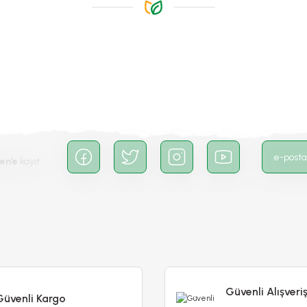
Gönder
en’e
kayıt
Güvenli Alışveri
Güvenli Kargo
Prestige İngiliz Çimi - English Lawn - 1 kg