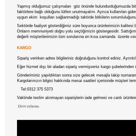
Yapmış olduğumuz çalışmaları
göz önünde bulundurduğumuzda bitki
faktörlere bağlı olduğunu lütfen unutmayalım. Ayrıca kullanılan gübrel
uygun ekim
koşulları sağlanmadığı taktirde bitkilerin sorumluluğun
Sektörde faaliyet gösterdiğimiz süre boyunca ürünlerimizin kalitesi b
Onların memnuniyeti doğru yolu seçtiğimizin göstergesidir. Sattığımız
değerli müşterilerimizin tüm sorularına en kısa zamanda
özenle ce
KARGO
Sipariş verirken adres bilgileriniz doğruluğunu kontrol ediniz. Ayrın
Eğer hizmet dışı bir aladan sipariş vermişseniz kargo şubelerinden 
Gönderiminiz yapıldıktan sonra size gelecek mesajla takip numaranız
Kargolarınızın bilgisi hakkında mesai saatleri içerisinde müşteri temsi
Tel:0312 375 5373
Vaktinde teslim alınmayan siparişlerin iade gelmesi ve canlı ürünl
Ekim videosu