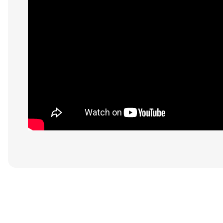
Bu ürünün fiyat bilgisi, resim, ürün açıklamalarında ve diğer konular
Görüş ve önerileriniz için teşekkür ederiz.
Ürün resmi kalitesiz, bozuk veya görüntülenemiyor.
Ürün açıklamasında eksik bilgiler bulunuyor.
Ürün bilgilerinde hatalar bulunuyor.