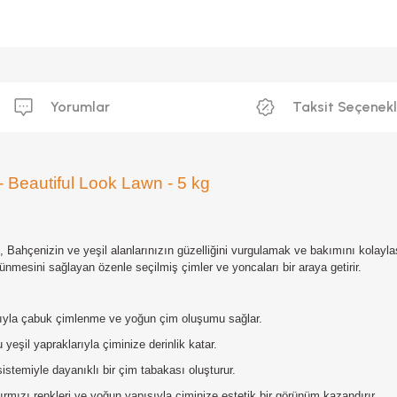
Yorumlar
Taksit Seçenekl
Beautiful Look Lawn - 5 kg
 ,
Bahçenizin ve yeşil alanlarınızın güzelliğini vurgulamak ve bakımını kolay
ünmesini sağlayan özenle seçilmiş çimler ve yoncaları bir araya getirir.
ıyla çabuk çimlenme ve yoğun çim oluşumu sağlar.
eşil yapraklarıyla çiminize derinlik katar.
istemiyle dayanıklı bir çim tabakası oluşturur.
ırmızı renkleri ve yoğun yapısıyla çiminize estetik bir görünüm kazandırır.