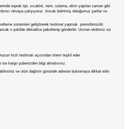
rinde toprak tipi, sıcaklık, nem, sulama, ekim yapılan zaman gibi
ardımcı olmaya çalışıyoruz .Ancak belirtmiş olduğumuz şartlar ve
aketleme sistemleri geliştirerek teslimat yapmak
prensibimizdir.
 ancak o şekilde dikkatlice paketlenip gönderilir. Uzman ekibimiz siz
onuzun hızlı teslimatı açısından önem teşkil eder.
 ise kargo şubenizden bilgi almalısınız.
pabilirsiniz ve ürün dağıtım gününde adreste bulunmaya dikkat edin.