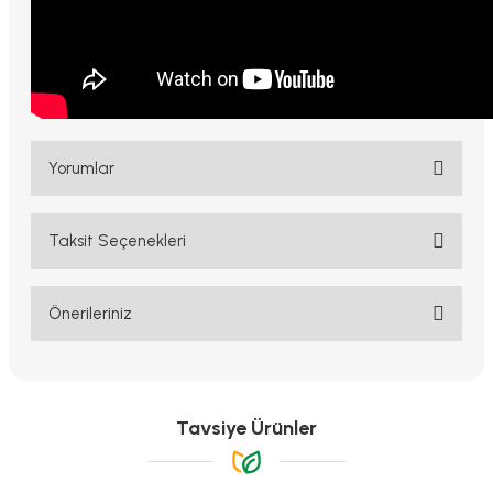
Yorumlar
Taksit Seçenekleri
Bu ürüne ilk yorumu siz yapın!
Yorum Yaz
Önerileriniz
Bu ürünün fiyat bilgisi, resim, ürün açıklamalarında ve diğer
konularda yetersiz gördüğünüz noktaları öneri formunu kullanarak
tarafımıza iletebilirsiniz.
Görüş ve önerileriniz için teşekkür ederiz.
Tavsiye Ürünler
Ürün resmi kalitesiz, bozuk veya görüntülenemiyor.