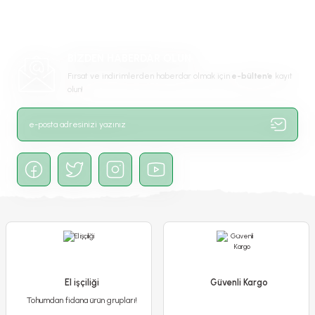
Ürün açıklamasında eksik bilgiler bulunuyor.
Ürün bilgilerinde hatalar bulunuyor.
-%13
Ürün fiyatı diğer sitelerden daha pahalı.
BİZDEN HABERDAR OLUN
Bu ürüne benzer farklı alternatifler olmalı.
Fırsat ve indirimlerden haberdar olmak için
e-bülten’e
kayıt
olun!
Gönder
Genta Dichondra Repens - Fare Kulağı Tohumu 250 gr
799,90 TL
El işçiliği
Güvenli Kargo
699,90 TL
Tohumdan fidana ürün grupları!