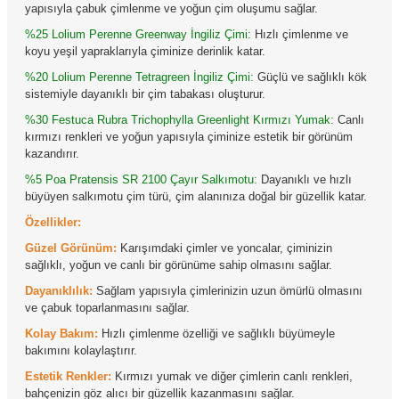
yapısıyla çabuk çimlenme ve yoğun çim oluşumu sağlar.
%25 Lolium Perenne Greenway İngiliz Çimi:
Hızlı çimlenme ve
koyu yeşil yapraklarıyla çiminize derinlik katar.
%20 Lolium Perenne Tetragreen İngiliz Çimi:
Güçlü ve sağlıklı kök
sistemiyle dayanıklı bir çim tabakası oluşturur.
%30 Festuca Rubra Trichophylla Greenlight Kırmızı Yumak:
Canlı
kırmızı renkleri ve yoğun yapısıyla çiminize estetik bir görünüm
kazandırır.
%5 Poa Pratensis SR 2100 Çayır Salkımotu:
Dayanıklı ve hızlı
büyüyen salkımotu çim türü, çim alanınıza doğal bir güzellik katar.
Özellikler:
Güzel Görünüm:
Karışımdaki çimler ve yoncalar, çiminizin
sağlıklı, yoğun ve canlı bir görünüme sahip olmasını sağlar.
Dayanıklılık:
Sağlam yapısıyla çimlerinizin uzun ömürlü olmasını
ve çabuk toparlanmasını sağlar.
Kolay Bakım:
Hızlı çimlenme özelliği ve sağlıklı büyümeyle
bakımını kolaylaştırır.
Estetik Renkler:
Kırmızı yumak ve diğer çimlerin canlı renkleri,
bahçenizin göz alıcı bir güzellik kazanmasını sağlar.