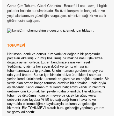
Genta Çim Tohumu Güzel Görünüm - Beautiful Look Lawn, 1 kg'lık
paketler halinde sunulmaktadır. Bu özel karışım ile bahçenizin ve
yeşil alanlarınızın güzelliğini vurgulayın, çiminizin sağlıklı ve canlı
görünmesini sağlayın.
Çim tohumu ekim videosunu izlemek için tıklayın.
TOHUMEVİ
Her insan, canlı ve cansız tüm varlıklar doğanın bir parçasıdır
parçaları eksilmiş kırılmış bozulmuş bir makine nasıl işlevsizse
doğada aynen öyledir. Lütfen kendimize zarar vermeyelim.
Yediğimiz içtiğimiz her şeyin doğal ve temiz olması için
tohumlarımıza sahip çıkalım. Unutulmaması gereken bir şey var
oda yerel üretim. Bunun için birilerinin bize ürettiklerini satması
yerine kendi ürünlerimizi üretmek en güzel ve en sağlıklı olandır. Bir
yerde olan orman bahçe tarımsal arazinin bize faydası uzaklığıyla
eş değerdir. Kendi ormanımızı kendi bahçemizi kendi ürünlerimizi
üretmek onu korumak her şeyden daha önemlidir. Her ektiğimiz
tohum ve diktiğimiz fidan bir meyve bir çiçek bir ağaç veya
sebzenin bize faydası % 50 ise sağladığı temiz hava ile ve
saymakla bitiremediğimiz faydalarıyla topluma ve geleceğe
hizmettir. Biz TOHUMEVİ olarak bunu geleceğe yapılmış yatırım
ve görev adlederiz.