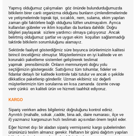
Yapmış olduğumuz çalışmaları
göz önünde bulundurduğumuzda
bitkilerin birer canlı organizma olduğunu bunların çimlendirmelerinde
ve yetişmelerinde toprak tipi, sıcaklık, nem, sulama, ekim yapılan
zaman gibi faktörlere bağlı olduğunu lütfen unutmayalım. Ayrıca
kullanılan gübreler ve iklim koşulları da bunlara dahildir. Doğru
bilgileri paylaşarak
sizlere yardımcı olmaya çalışıyoruz .Ancak
belirtmiş olduğumuz şartlar ve uygun ekim
koşulları sağlanmadığı
taktirde bitkilerin sorumluluğunu alamayız.
Sektörde faaliyet gösterdiğimiz süre boyunca ürünlerimizin kalitesi
birincil önceliğimiz olmuştur. Müşterilerimize en iyi kalitede ve en
korunaklı paketleme sistemleri geliştirerek teslimat
yapmak
prensibimizdir. Onların memnuniyeti doğru yolu
seçtiğimizin göstergesidir. Sattığımız tüm tohumlar, fideler ve
fidanlar detaylı bir kalitede kontrole tabi tutulur ve ancak o şekilde
dikkatlice paketlenip gönderilir. Uzman ekibimiz siz değerli
müşterilerimizin tüm sorularına en kısa zamanda
özenle cevap
verir çünkü
en kaliteli ürün ve hizmeti taahhüt ediyoruz.
KARGO
Sipariş verirken adres bilgileriniz doğruluğunu kontrol ediniz.
Ayrıntılı (mahalle, sokak ,cadde, bina adı, daire numarası, ilçe ve
il) yazmanız kargonuzun hızlı teslimatı açısından önem teşkil eder.
Eğer hizmet dışı bir aladan sipariş vermişseniz kargo şubelerinden
ürününüzü teslim almanız gerekir. Haftanın bir günü dağıtım yapılan