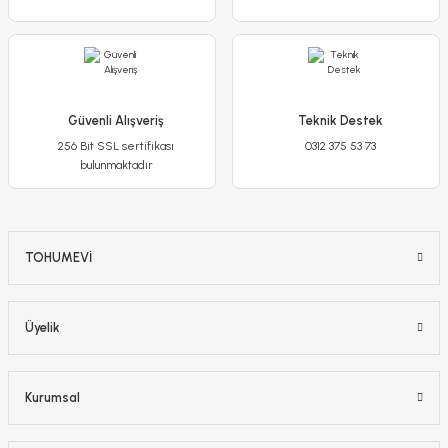
Stokta Yok
-%17
Güvenli Alışveriş
Teknik Destek
256 Bit SSL sertifikası
0312 375 53 73
bulunmaktadır
TOHUMEVİ
Üyelik
Kurumsal