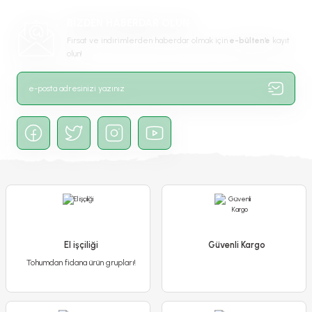
Ürün fiyatı diğer sitelerden daha pahalı.
BİZDEN HABERDAR OLUN
Bu ürüne benzer farklı alternatifler olmalı.
Fırsat ve indirimlerden haberdar olmak için
e-bülten’e
kayıt
olun!
Gönder
Genta Prestige İngiliz Çimi - English Lawn - 1 kg
599,90 TL
499,90 TL
El işçiliği
Güvenli Kargo
Stokta Yok
Tohumdan fidana ürün grupları!
-%17