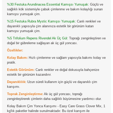
%30 Festuka Arundinacea Essential Kamışsı Yumuşak:
Güçlü ve
sağlıklı kök sistemiyle çabuk çimlenme ve bakım kolaylığı sunan
kamışsı yumuşak çim.
%15 Festuka Rubra Mystic Kamışsı Yumuşak:
Canlı renkleri ve
dayanıklı yapısıyla çim alanınıza estetik bir görünüm katan
kamışsı yumuşak çim.
%5 Trifolium Repens Rivendel Ak Üç Gül:
Toprağı zenginleştiren ve
doğal bir gübreleme sağlayan ak üç gül yoncası.
Özellikler:
Kolay Bakım:
Hızlı çimlenme ve sağlam yapısıyla bakımı kolay ve
pratik.
Estetik Görünüm:
Canlı renkler ve doğal dokusuyla bahçenize
estetik bir görünüm kazandırır.
Dayanıklılık:
Uzun süreli kullanım için güçlü ve dayanıklı çim
karışımı.
Toprak Zenginleştirme:
Ak üç gül yoncası, toprağı
zenginleştirerek çimlerin daha sağlıklı büyümesine yardımcı olur.
Kolay Bakım Çim Yonca Karışımı - Easy Care Grass Clover Mix, 1
kg'lık paketler halinde sunulmaktadır. Bu özel karışım ile