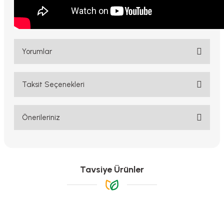
Yorumlar
Taksit Seçenekleri
Bu ürüne ilk yorumu siz yapın!
Yorum Yaz
Önerileriniz
Bu ürünün fiyat bilgisi, resim, ürün açıklamalarında ve diğer
konularda yetersiz gördüğünüz noktaları öneri formunu kullanarak
tarafımıza iletebilirsiniz.
Görüş ve önerileriniz için teşekkür ederiz.
Tavsiye Ürünler
Ürün resmi kalitesiz, bozuk veya görüntülenemiyor.
Ürün açıklamasında eksik bilgiler bulunuyor.
Ürün bilgilerinde hatalar bulunuyor.
-%17