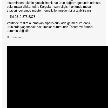
sisteminden takibini yapabilirsiniz ve ürün dağıtım gününde adreste
bulunmaya dikkat edin. Kargolarınızın bilgisi hakkında mesai
saatleri içerisinde müşteri temsilcilerimizden bilgi alabilirsiniz.
Tel:0312 375 5373
Vaktinde teslim alınmayan siparişlerin iade gelmesi ve canlı
ürünlerde yaşanacak bozulmalar durumunda Tohumevi firması
sorumlu değildir.
Ekim videosu