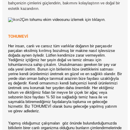
bahçenizin çimlerini güçlendirin, bakımını kolaylaştırın ve doğal bir
estetik kazandırın.
Çim tohumu ekim videosunu izlemek için tıklayın.
TOHUMEVİ
Her insan, canlı ve cansız tüm varlıklar doğanın bir parçasıdır
parçaları eksilmiş kırılmış bozulmuş bir makine nasıl işlevsizse
doğada aynen öyledir. Lütfen kendimize zarar vermeyelim.
Yediğimiz içtiğimiz her şeyin doğal ve temiz olması için
tohumlarımıza sahip çıkalım. Unutulmaması gereken bir şey var
oda yerel üretim. Bunun için birilerinin bize ürettiklerini satması
yerine kendi ürünlerimizi üretmek en güzel ve en sağlıklı olandır. Bir
yerde olan orman bahçe tarımsal arazinin bize faydası uzaklığıyla
eş değerdir. Kendi ormanımızı kendi bahçemizi kendi ürünlerimizi
üretmek onu korumak her şeyden daha önemlidir. Her ektiğimiz
tohum ve diktiğimiz fidan bir meyve bir çiçek bir ağaç veya
sebzenin bize faydası % 50 ise sağladığı temiz hava ile ve
saymakla bitiremediğimiz faydalarıyla topluma ve geleceğe
hizmettir. Biz TOHUMEVİ olarak bunu geleceğe yapılmış yatırım
ve görev adlederiz.
Yapmış olduğumuz çalışmaları
göz önünde bulundurduğumuzda
bitkilerin birer canlı organizma olduğunu bunların çimlendirmelerinde