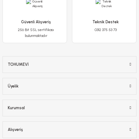
Güvenli Alışveriş
Teknik Destek
256 Bit SSL sertifikası
0312 375 53 73
bulunmaktadır
TOHUMEVİ
Akademi Tohum 6A Premium Çim Tohumu - 1 kg
Üyelik
449,90 TL
375,00 TL
Kurumsal
Stokta Yok
-%22
Alışveriş