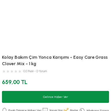
Kolay Bakım Çim Yonca Karışımı - Easy Care Grass
Clover Mix - 1 kg
0.0 Puan - 0 Yorum
659,00 TL
Gelince Haber Ver
Fiyatı Düşünce Haber Ver
Yorum Yaz
Paylaş
Whatsapp Sipariş