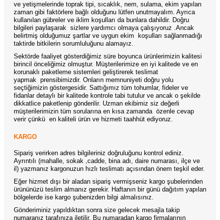
ve yetişmelerinde toprak tipi, sıcaklık, nem, sulama, ekim yapılan
zaman gibi faktörlere bağlı olduğunu lütfen unutmayalım. Ayrıca
kullanılan gübreler ve iklim koşulları da bunlara dahildir. Doğru
bilgileri paylaşarak
sizlere yardımcı olmaya çalışıyoruz .Ancak
belirtmiş olduğumuz şartlar ve uygun ekim
koşulları sağlanmadığı
taktirde bitkilerin sorumluluğunu alamayız.
Sektörde faaliyet gösterdiğimiz süre boyunca ürünlerimizin kalitesi
birincil önceliğimiz olmuştur. Müşterilerimize en iyi kalitede ve en
korunaklı paketleme sistemleri geliştirerek teslimat
yapmak
prensibimizdir. Onların memnuniyeti doğru yolu
seçtiğimizin göstergesidir. Sattığımız tüm tohumlar, fideler ve
fidanlar detaylı bir kalitede kontrole tabi tutulur ve ancak o şekilde
dikkatlice paketlenip gönderilir. Uzman ekibimiz siz değerli
müşterilerimizin tüm sorularına en kısa zamanda
özenle cevap
verir çünkü
en kaliteli ürün ve hizmeti taahhüt ediyoruz.
KARGO
Sipariş verirken adres bilgileriniz doğruluğunu kontrol ediniz.
Ayrıntılı (mahalle, sokak ,cadde, bina adı, daire numarası, ilçe ve
il) yazmanız kargonuzun hızlı teslimatı açısından önem teşkil eder.
Eğer hizmet dışı bir aladan sipariş vermişseniz kargo şubelerinden
ürününüzü teslim almanız gerekir. Haftanın bir günü dağıtım yapılan
bölgelerde ise kargo şubenizden bilgi almalısınız.
Gönderiminiz yapıldıktan sonra size gelecek mesajla takip
numaranız tarafınıza iletilir. Bu numaradan kargo firmalarının