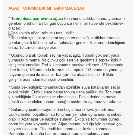
AĞAÇ TOHUMU DİKİMİ HAKKINDA BİLGİ
*
Tomentesa paulownia ağacı
tohumunu aldıktan sonra yapmanız
gereken o tohumları bir gün boyunca nemli bir tülbentte bekletmek
olacak.
* Tohumlar için saksı seçimi yaparken derinliğine dikkat etmeniz
gerekir çünkü köklerini rahat salmaları gerekir. Saksının derinliğinin
en az 18 cm olması gerekir.
* Üçüncü olarak toprak seçimi yapacağız. Toprak çok sert yada
yumuşak olmamalıdır çünkü çok sert ve geçirimsiz toprak kökün
gelişimini engeller. Torf kullanmanız tavsiye edilmez. 1/3 oranında
dere kumu, 1/3 oranında kırmızı killi toprak, 1/3 oranında yanmış
hayvan gübresi ile ideal bir karışım hazırlayabilirsiniz. Kökün
gelişimi açısından kum çok önemlidir.
* Suda beklettiğiniz tohumlardan özellikle suya batanlarını seçip
ekebilirsiniz. Çünkü suya batan tohum daha sağlıklıdır. Tohumun
yüksekliğinin 2 kat derinine ekmelisiniz. Fazla derine ekmeyin
çünkü derine ekilen tohum toprağın baskısını aşamaz ve çıkmaz.
* Sulama yaparken suyu birden boşaltmanız tavsiye edilmez.
Çünkü birden boşaltılan su tohumun yerinden oynamasına sebep
olabilir. Azar azar ve nazikçe sulayın. Ektiğiniz tohumları güneş
gören bir yere koymalısınız. Ağaç tohumu olduğu için güneşe çok
ihtiyacı olacaktır. Filizlendikten sonra asla fazla sulamayın .
Parmağınızı toprağa bastırın toprak kuru ise sulama yapın.