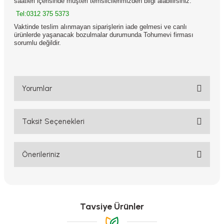
saatleri içerisinde müşteri temsilcilerimizden bilgi alabilirsiniz.
Tel:0312 375 5373
Vaktinde teslim alınmayan siparişlerin iade gelmesi ve canlı
ürünlerde yaşanacak bozulmalar durumunda Tohumevi firması
sorumlu değildir.
Yorumlar
Taksit Seçenekleri
Bu ürüne ilk yorumu siz yapın!
Yorum Yaz
Önerileriniz
Bu ürünün fiyat bilgisi, resim, ürün açıklamalarında ve diğer
konularda yetersiz gördüğünüz noktaları öneri formunu kullanarak
tarafımıza iletebilirsiniz.
Görüş ve önerileriniz için teşekkür ederiz.
Tavsiye Ürünler