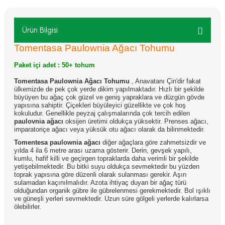
Ürün Bilgisi
Tomentasa Paulownia Ağacı Tohumu
Paket içi adet : 50+ tohum
Tomentasa Paulownia Ağacı Tohumu
, Anavatanı Çin'dir fakat
ülkemizde de pek çok yerde dikim yapılmaktadır. Hızlı bir şekilde
büyüyen bu ağaç çok güzel ve geniş yapraklara ve düzgün gövde
yapısına sahiptir. Çiçekleri büyüleyici güzellikte ve çok hoş
kokuludur. Genellikle peyzaj çalışmalarında çok tercih edilen
paulovnia ağacı
oksijen üretimi oldukça yüksektir. Prenses ağacı,
imparatoriçe ağacı veya yüksük otu ağacı olarak da bilinmektedir.
Tomentesa paulownia ağacı
diğer ağaçlara göre zahmetsizdir ve
yılda 4 ila 6 metre arası uzama gösterir. Derin, gevşek yapılı,
kumlu, hafif killi ve geçirgen topraklarda daha verimli bir şekilde
yetişebilmektedir. Bu bitki suyu oldukça sevmektedir bu yüzden
toprak yapısına göre düzenli olarak sulanması gerekir. Aşırı
sulamadan kaçınılmalıdır. Azota ihtiyaç duyan bir ağaç türü
olduğundan organik gübre ile gübrelenmesi gerekmektedir. Bol ışıklı
ve güneşli yerleri sevmektedir. Uzun süre gölgeli yerlerde kalırlarsa
ölebilirler.