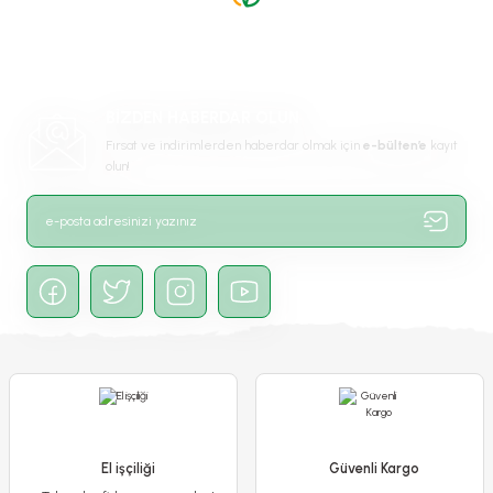
Ürün resmi kalitesiz, bozuk veya görüntülenemiyor.
Ürün açıklamasında eksik bilgiler bulunuyor.
Ürün bilgilerinde hatalar bulunuyor.
Ürün fiyatı diğer sitelerden daha pahalı.
BİZDEN HABERDAR OLUN
Bu ürüne benzer farklı alternatifler olmalı.
Fırsat ve indirimlerden haberdar olmak için
e-bülten’e
kayıt
olun!
Gönder
Çınar Ağacı Tohumu – Platanacede
65,00 TL
El işçiliği
Güvenli Kargo
Detaylı İncele