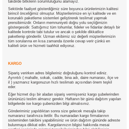
takdirde bitkilerin sorumluluğunu alamayız.
Sektörde faaliyet gösterdiğimiz süre boyunca ürünlerimizin kalitesi
birincil önceliğimiz olmuştur. Müşterilerimize en iyi kalitede ve en
korunaklı paketleme sistemleri geliştirerek teslimat yapmak
prensibimizdir. Onların memnuniyeti doğru yolu seçtiğimizin
göstergesidir. Sattığımız tüm tohumlar, fideler ve fidanlar detaylı bir
kalitede kontrole tabi tutulur ve ancak o şekilde dikkatlice
paketlenip gönderilir. Uzman ekibimiz siz değerli müşterilerimizin
tüm sorularına en kısa zamanda özenle cevap verir çünkü en
kaliteli ürün ve hizmeti taahhüt ediyoruz.
KARGO
Sipariş verirken adres bilgileriniz doğruluğunu kontrol ediniz.
Ayrıntılı ( mahalle, sokak, cadde, bina adı, daire numarası, ilçe ve
il ) yazmanız kargonuzun hızlı teslimatı açısından önem teşkil
eder.
Eğer hizmet dışı bir aladan sipariş vermişseniz kargo şubelerinden
ürününüzü teslim almanız gerekir. Haftanın bir günü dağıtım yapılan
bölgelerde ise kargo şubenizden bilgi almalısınız.
Gönderiminiz yapıldıktan sonra size gelecek mesajla takip
numaranız tarafınıza iletilir. Bu numaradan kargo firmalarının
sisteminden takibini yapabilirsiniz ve ürün dağıtım gününde adreste
bulunmaya dikkat edin. Kargolarınızın bilgisi hakkında mesai