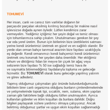
TOHUMEVİ
Her insan, canlı ve cansız tüm varlıklar doğanın bir
parçasıdır parçaları eksilmiş kırılmış bozulmuş bir makine nasıl
işlevsizse doğada aynen öyledir. Lütfen kendimize zarar
vermeyelim. Yediğimiz içtiğimiz her şeyin doğal ve temiz olması
için tohumlarımıza sahip çıkalım. Unutulmaması gereken bir şey
var oda yerel üretim. Bunun için birilerinin bize ürettiklerini satması
yerine kendi ürünlerimizi üretmek en güzel ve en sağlıklı olandır. Bir
yerde olan orman bahçe tarımsal arazinin bize faydası uzaklığıyla
eş değerdir. Kendi ormanımızı kendi bahçemizi kendi ürünlerimizi
üretmek onu korumak her şeyden daha önemlidir. Her ektiğimiz
tohum ve diktiğimiz fidan bir meyve bir çiçek bir ağaç veya
sebzenin bize faydası % 50 ise sağladığı temiz hava ile
ve saymakla bitiremediğimiz faydalarıyla topluma ve geleceğe
hizmettir. Biz
TOHUMEVİ
olarak bunu geleceğe yapılmış yatırım
ve görev adlederiz.
Yapmış olduğumuz çalışmaları göz önünde bulundurduğumuzda
bitkilerin birer canlı organizma olduğunu bunların çimlendirmelerinde
ve yetişmelerinde toprak tipi, sıcaklık, nem, sulama, ekim yapılan
zaman gibi faktörlere bağlı olduğunu lütfen unutmayalım. Ayrıca
kullanılan gübreler ve iklim koşulları da bunlara dahildir. Doğru
bilgileri paylaşarak sizlere yardımcı olmaya çalışıyoruz. Ancak
belirtmiş olduğumuz şartlar ve uygun ekim koşulları sağlanmadığı