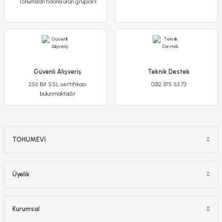
Tohumdan fidana ürün grupları!
Sepete Ekle
Güvenli Alışveriş
Teknik Destek
256 Bit SSL sertifikası
0312 375 53 73
bulunmaktadır
TOHUMEVİ
Erguvan Ağacı Tohumu - Cersis Siligvastram
Üyelik
65,00 TL
Kurumsal