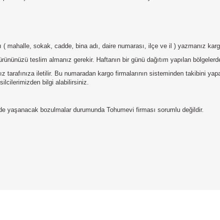
tılı ( mahalle, sokak, cadde, bina adı, daire numarası, ilçe ve il ) yazmanız ka
ürününüzü teslim almanız gerekir. Haftanın bir günü dağıtım yapılan bölgelerde
 tarafınıza iletilir. Bu numaradan kargo firmalarının sisteminden takibini ya
lcilerimizden bilgi alabilirsiniz.
erde yaşanacak bozulmalar durumunda Tohumevi firması sorumlu değildir.
da yetersiz gördüğünüz noktaları öneri formunu kullanarak tarafımıza iletebilirs
Bu ürüne ilk yorumu siz yapın!