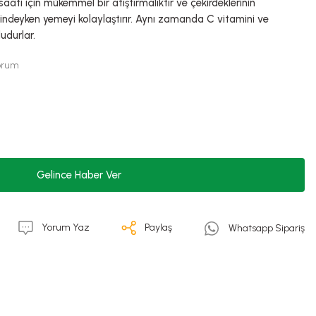
aati için mükemmel bir atıştırmalıktır ve çekirdeklerinin
indeyken yemeyi kolaylaştırır. Aynı zamanda C vitamini ve
udurlar.
Yorum
Gelince Haber Ver
Yorum Yaz
Paylaş
Whatsapp Sipariş