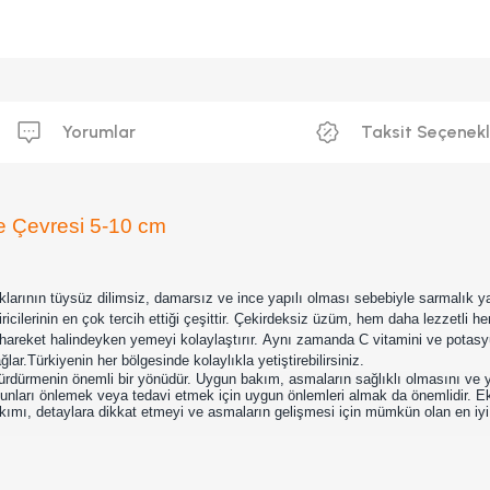
Yorumlar
Taksit Seçenekl
e Çevresi 5-10 cm
larının tüysüz dilimsiz, damarsız ve ince yapılı olması sebebiyle sarmalık ya
ricilerinin en çok tercih ettiği çeşittir. Çekirdeksiz üzüm, hem daha lezzetli h
 hareket halindeyken yemeyi kolaylaştırır. Aynı zamanda C vitamini ve potasy
r.Türkiyenin her bölgesinde kolaylıkla yetiştirebilirsiniz.
sürdürmenin önemli bir yönüdür. Uygun bakım, asmaların sağlıklı olmasını ve 
 bunları önlemek veya tedavi etmek için uygun önlemleri almak da önemlidir. Ek 
nı bakımı, detaylara dikkat etmeyi ve asmaların gelişmesi için mümkün olan en i