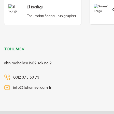
65,00 TL
Erguvan Ağa
El işçiliği
Tohumdan fidana ürün grupları!
Detaylı
Sepete Ekle
İncele
TOHUMEVİ
Detaylı 
ekin mahallesi 1652 sok no 2
0312 375 53 73
info@tohumevi.com.tr
Ağaç Şak