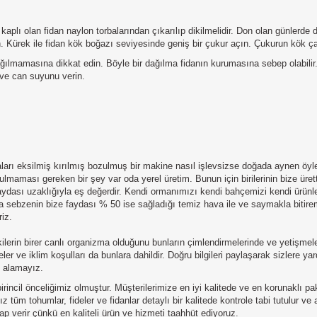
kaplı olan fidan naylon torbalarından çıkarılıp dikilmelidir. Don olan günlerde
n. Kürek ile fidan kök boğazı seviyesinde geniş bir çukur açın. Çukurun kök 
ğılmamasına dikkat edin. Böyle bir dağılma fidanın kurumasına sebep olabilir.
 ve can suyunu verin.
çaları eksilmiş kırılmış bozulmuş bir makine nasıl işlevsizse doğada aynen öyl
maması gereken bir şey var oda yerel üretim. Bunun için birilerinin bize üret
 faydası uzaklığıyla eş değerdir. Kendi ormanımızı kendi bahçemizi kendi ürü
ya sebzenin bize faydası % 50 ise sağladığı temiz hava ile ve saymakla bitire
iz.
rin birer canlı organizma olduğunu bunların çimlendirmelerinde ve yetişmeler
ler ve iklim koşulları da bunlara dahildir. Doğru bilgileri paylaşarak sizlere 
u alamayız.
irincil önceliğimiz olmuştur. Müşterilerimize en iyi kalitede ve en korunaklı p
 tüm tohumlar, fideler ve fidanlar detaylı bir kalitede kontrole tabi tutulur ve
p verir çünkü en kaliteli ürün ve hizmeti taahhüt ediyoruz.