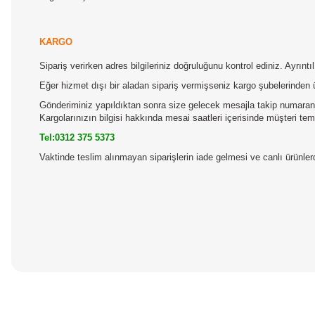
KARGO
Sipariş verirken adres bilgileriniz doğruluğunu kontrol ediniz. Ayrın
Eğer hizmet dışı bir aladan sipariş vermişseniz kargo şubelerinden 
Gönderiminiz yapıldıktan sonra size gelecek mesajla takip numaranız
Kargolarınızın bilgisi hakkında mesai saatleri içerisinde müşteri temsi
Tel:0312 375 5373
Vaktinde teslim alınmayan siparişlerin iade gelmesi ve canlı ürünl
Bu ürünün fiyat bilgisi, resim, ürün açıklamalarında ve diğer konular
Görüş ve önerileriniz için teşekkür ederiz.
Ürün resmi kalitesiz, bozuk veya görüntülenemiyor.