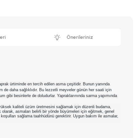
eri
Önerileriniz
prak ürtiminde en tercih edilen asma çeşitidir. Bunun yanında
em de daha sağlıklıdır. Bu lezzetli meyveler günün her saati için
um gibi besinlerle de doludurlar. Yapraklarınında sarma yapımında
yüksek kaliteli üzüm üretmesini sağlamak için düzenli budama,
olarak, asmaları belirli bir yönde büyümeleri için eğitmek, genel
yi koşulları sağlama taahhüdünü gerektirir. Uygun bakım ile asmalar,