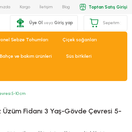
Toptan Satış Girişi
mızda
Kargo
İletişim
Blog
Üye Ol
Giriş yap
veya
Sepetim :
yonel Sebze Tohumları
Çiçek soğanları
Bahçe ve bakım ürünleri
Süs bitkileri
evresi 5-10 cm
z Üzüm Fidanı 3 Yaş-Gövde Çevresi 5-