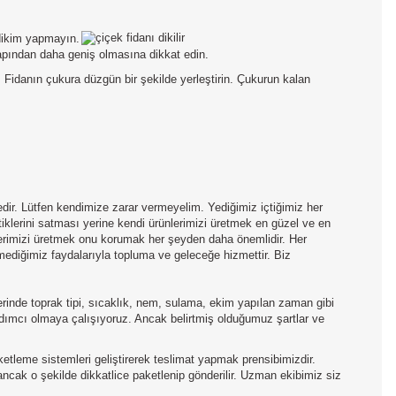
 dikim yapmayın.
çapından daha geniş olmasına dikkat edin.
 Fidanın çukura düzgün bir şekilde yerleştirin. Çukurun kalan
edir. Lütfen kendimize zarar vermeyelim. Yediğimiz içtiğimiz her
tiklerini satması yerine kendi ürünlerimizi üretmek en güzel ve en
nlerimizi üretmek onu korumak her şeyden daha önemlidir. Her
mediğimiz faydalarıyla topluma ve geleceğe hizmettir. Biz
inde toprak tipi, sıcaklık, nem, sulama, ekim yapılan zaman gibi
yardımcı olmaya çalışıyoruz. Ancak belirtmiş olduğumuz şartlar ve
aketleme sistemleri geliştirerek teslimat yapmak prensibimizdir.
 ancak o şekilde dikkatlice paketlenip gönderilir. Uzman ekibimiz siz