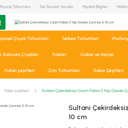
Peyzaj Tohumevi
Sık Sorulan Sorular
Faydalı Bilgiler
Hakkı
syonel Çiçek Tohumları
Sebze Tohumları
Profes
ve Saksıda Çiçekler
fideler
Gübre ve ilaçlar
Fidan çeşitleri
Çim Tohumları
Saksı Çeşitleri
Fidan çeşitleri
Sultani Çekirdeksiz Üzüm Fidanı 3 Yaş-Gövde Ç
Sultani Çekirdeksi
10 cm