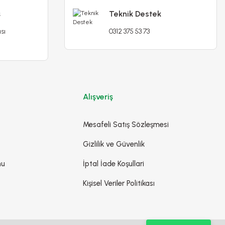
TL
ş
Teknik Destek
sı
0312 375 53 73
Sepete Ekle
Alışveriş
Mesafeli Satış Sözleşmesi
Gizlilik ve Güvenlik
mu
İptal İade Koşullari
Kişisel Veriler Politikası