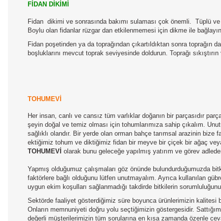
FİDAN DİKİMİ
Fidan
dikimi ve sonrasında bakımı sulaması çok önemli.
Tüplü ve 
Boylu olan fidanlar rüzgar dan etkilenmemesi için dikme ile bağlayı
Fidan poşetinden ya da toprağından çıkartıldıktan sonra toprağın da
boşluklarını mevcut toprak seviyesinde doldurun. Toprağı sıkıştırın
TOHUMEVİ
Her insan, canlı ve cansız tüm varlıklar doğanın bir parçasıdır par
şeyin doğal ve temiz olması için tohumlarımıza sahip çıkalım. Unutul
sağlıklı olandır. Bir yerde olan orman bahçe tarımsal arazinin bize
ektiğimiz tohum ve diktiğimiz fidan bir meyve bir çiçek bir ağaç ve
TOHUMEVİ
olarak bunu geleceğe yapılmış yatırım ve görev adleder
Yapmış olduğumuz çalışmaları göz önünde bulundurduğumuzda bitkile
faktörlere bağlı olduğunu lütfen unutmayalım. Ayrıca kullanılan gübre
uygun ekim koşulları sağlanmadığı takdirde bitkilerin sorumluluğun
Sektörde faaliyet gösterdiğimiz süre boyunca ürünlerimizin kalitesi b
Onların memnuniyeti doğru yolu seçtiğimizin göstergesidir. Sattığımız
değerli müşterilerimizin tüm sorularına en kısa zamanda özenle ceva