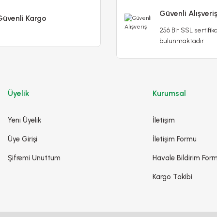
65,00 
cı Tohumu - Cersis Siligvastram
Güvenli Alışveri
Güvenli Kargo
256 Bit SSL sertifika
65,00 TL
bulunmaktadır
Detaylı
İncele
Üyelik
Kurumsal
İncele
Sepete Ekle
Yeni Üyelik
İletişim
Üye Girişi
İletişim Formu
Şifremi Unuttum
Havale Bildirim For
Kargo Takibi
ayık Rizomu