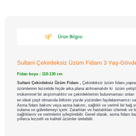
Ürün Bilgisi
Sultani Çekirdeksiz Üzüm Fidanı 3 Yaş-Gövd
Fidan boyu : 110-130 cm
Sultani Çekirdeksiz Üzüm Fidanı ,
Çekirdeksiz üzüm fidanı,yaprak
üzümlerinin lezzetide hiçde arka plana atılmamalıdır ki
üzüm yetişti
mükemmel bir atıştırmalıktır ve çekirdeklerinin bulunmaması onları
en ideal çeşit olmasıda bitkinin yüzde yüzünden faydalanmamızı sağla
Asma fidanı bakımı veya asma bakımı, sağlıklı ve verimli bir bağ 
sulama ve gübrelemeyi içerir. Zararlıları ve hastalıkları izlemek ve
sağlıklarını ve verimlerini iyileştirebilir. Genel olarak, asma fida
yıllarca lezzetli ve kaliteli üzümler üretebilir.