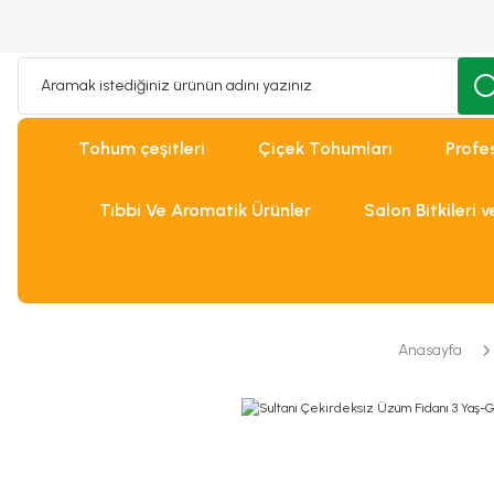
Tohum çeşitleri
Çiçek Tohumları
Profe
Tıbbi Ve Aromatik Ürünler
Salon Bitkileri 
Anasayfa