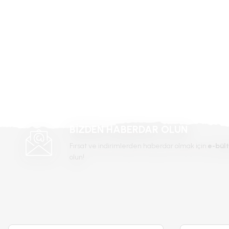
Ürün açıklamasında eksik bilgiler bulunuyor.
Ürün bilgilerinde hatalar bulunuyor.
Ürün fiyatı diğer sitelerden daha pahalı.
Bu ürüne benzer farklı alternatifler olmalı.
BİZDEN HABERDAR OLUN
Fırsat ve indirimlerden haberdar olmak için
e-bült
olun!
Çınar Ağacı Tohumu – Platanacede