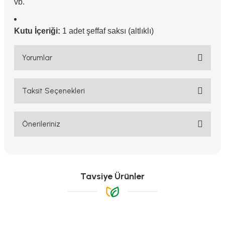
vb.
Kutu İçeriği:
1 adet şeffaf saksı (altlıklı)
Yorumlar
Taksit Seçenekleri
Bu ürüne ilk yorumu siz yapın!
Yorum Yaz
Önerileriniz
Bu ürünün fiyat bilgisi, resim, ürün açıklamalarında ve diğer
konularda yetersiz gördüğünüz noktaları öneri formunu kullanarak
tarafımıza iletebilirsiniz.
Görüş ve önerileriniz için teşekkür ederiz.
Tavsiye Ürünler
Ürün resmi kalitesiz, bozuk veya görüntülenemiyor.
Ürün açıklamasında eksik bilgiler bulunuyor.
Ürün bilgilerinde hatalar bulunuyor.
-%68