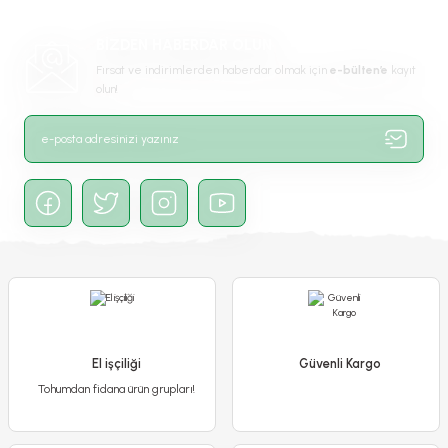
Ürün fiyatı diğer sitelerden daha pahalı.
BİZDEN HABERDAR OLUN
Bu ürüne benzer farklı alternatifler olmalı.
Fırsat ve indirimlerden haberdar olmak için
e-bülten’e
kayıt
olun!
Gönder
Poliwork Akasya Tekli Kolay Askı Pembe Saksı - 1,50 L
250,00 TL
El işçiliği
79,90 TL
Güvenli Kargo
Tohumdan fidana ürün grupları!
Stokta Yok