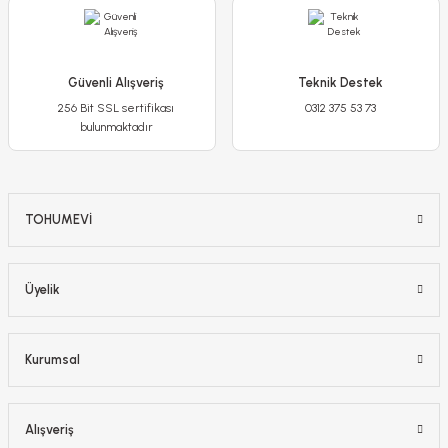
-%20
Güvenli Alışveriş
Teknik Destek
256 Bit SSL sertifikası
0312 375 53 73
bulunmaktadır
TOHUMEVİ
Üyelik
Poliwork Akasya Tekli Kolay Askı Mor Saksı - 1,50 L
99,90 TL
Kurumsal
79,90 TL
Stokta Yok
Alışveriş