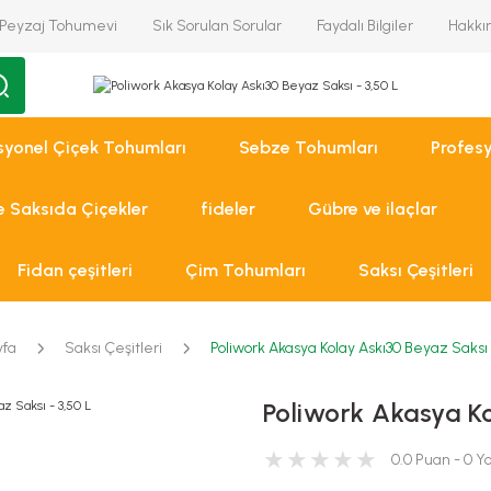
Peyzaj Tohumevi
Sık Sorulan Sorular
Faydalı Bilgiler
Hakkı
syonel Çiçek Tohumları
Sebze Tohumları
Profes
ve Saksıda Çiçekler
fideler
Gübre ve ilaçlar
Fidan çeşitleri
Çim Tohumları
Saksı Çeşitleri
yfa
Saksı Çeşitleri
Poliwork Akasya Kolay Askı30 Beyaz Saksı 
Poliwork Akasya Ko
0.0 Puan - 0 