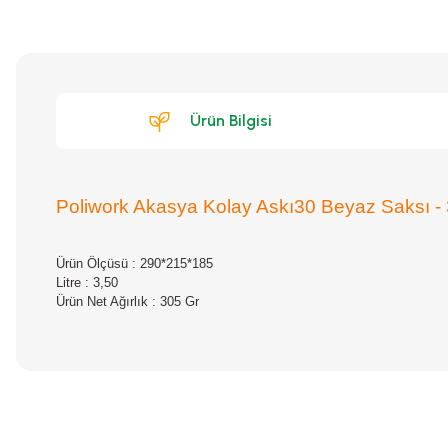
Ürün Bilgisi
Poliwork Akasya Kolay Askı30 Beyaz Saksı - 
Ürün Ölçüsü : 290*215*185
Litre : 3,50
Ürün Net Ağırlık : 305 Gr
Bu ürünün fiyat bilgisi, resim, ürün açıklamalarında ve diğer konular
Görüş ve önerileriniz için teşekkür ederiz.
Ürün resmi kalitesiz, bozuk veya görüntülenemiyor.
Ürün açıklamasında eksik bilgiler bulunuyor.