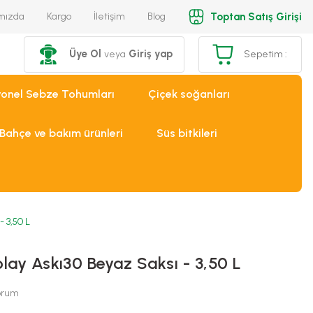
Toptan Satış Girişi
mızda
Kargo
İletişim
Blog
Üye Ol
Giriş yap
veya
Sepetim :
yonel Sebze Tohumları
Çiçek soğanları
Bahçe ve bakım ürünleri
Süs bitkileri
- 3,50 L
lay Askı30 Beyaz Saksı - 3,50 L
Yorum