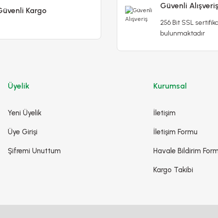
Güvenli Alışveri
Güvenli Kargo
256 Bit SSL sertifika
Poliwork Akasya Tekli Kolay Askı Mor Saksı - 1,50 L
bulunmaktadır
79,90 TL
99,90 TL
Stokta Yok
Üyelik
Kurumsal
Yeni Üyelik
İletişim
Üye Girişi
İletişim Formu
Şifremi Unuttum
Havale Bildirim For
Kargo Takibi