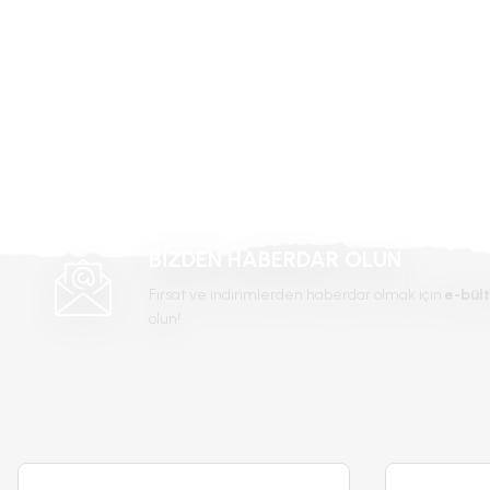
Ürün bilgilerinde hatalar bulunuyor.
Ürün fiyatı diğer sitelerden daha pahalı.
Bu ürüne benzer farklı alternatifler olmalı.
-%68
BİZDEN HABERDAR OLUN
Fırsat ve indirimlerden haberdar olmak için
e-bült
olun!