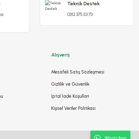
ş
Teknik Destek
Poliwork Akasya Kolay Askı30 Mor Saksı - 3,50 L
sı
0312 375 53 73
109,90 TL
129,90 TL
Stokta Yok
Alışveriş
Mesafeli Satış Sözleşmesi
Gizlilik ve Güvenlik
mu
İptal İade Koşullari
Kişisel Veriler Politikası
WhatsApp