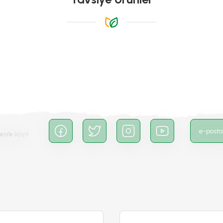
-%20
Gönder
en’e
kayıt