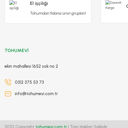
El işçiliği
Tohumdan fidana ürün grupları!
Poliwork Akasya Tekli Kolay Askı Pembe Saksı - 1,50 L
79,90 TL
250,00 TL
TOHUMEVİ
Stokta Yok
ekin mahallesi 1652 sok no 2
-%14
0312 375 53 73
info@tohumevi.com.tr
2022 Copyright
tohumevi.com.tr
| Tüm Hakları Saklıdır.