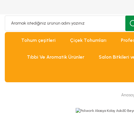
Tohum çeşitleri
Çiçek Tohumları
Profe
Tıbbi Ve Aromatik Ürünler
Salon Bitkileri 
Anasa