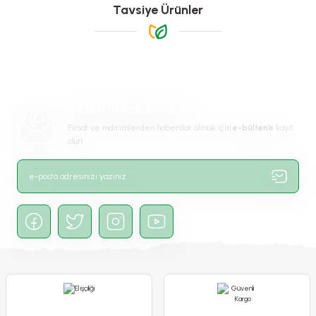
Görüş ve önerileriniz için teşekkür ederiz.
Tavsiye Ürünler
Ürün resmi kalitesiz, bozuk veya görüntülenemiyor.
Ürün açıklamasında eksik bilgiler bulunuyor.
Ürün bilgilerinde hatalar bulunuyor.
-%68
Ürün fiyatı diğer sitelerden daha pahalı.
BİZDEN HABERDAR OLUN
Bu ürüne benzer farklı alternatifler olmalı.
Fırsat ve indirimlerden haberdar olmak için
e-bülten’e
kayıt
olun!
Gönder
Poliwork Akasya Tekli Kolay Askı Pembe Saksı - 1,50 L