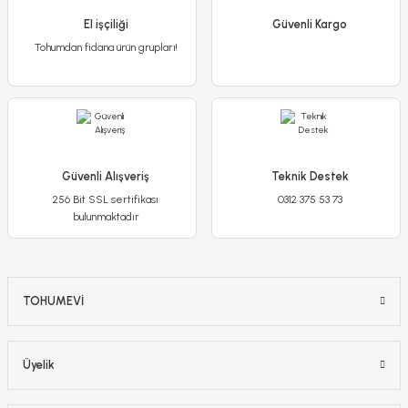
250,00 TL
El işçiliği
79,90 TL
Güvenli Kargo
Tohumdan fidana ürün grupları!
Stokta Yok
-%20
Güvenli Alışveriş
Teknik Destek
256 Bit SSL sertifikası
0312 375 53 73
bulunmaktadır
TOHUMEVİ
Üyelik
Poliwork Akasya Tekli Kolay Askı Mor Saksı - 1,50 L