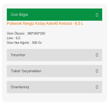
Ürün Bilgisi
Poliwork Nergiz Kolay Askı40 Antrasit - 6,5 L
Ürün Ölçüsü : 390*260*250
Litre : 6,5
Ürün Net Ağırlık : 500 Gr
Yorumlar
Taksit Seçenekleri
Bu ürüne ilk yorumu siz yapın!
Yorum Yaz
Önerileriniz
Bu ürünün fiyat bilgisi, resim, ürün açıklamalarında ve diğer
konularda yetersiz gördüğünüz noktaları öneri formunu kullanarak
tarafımıza iletebilirsiniz.