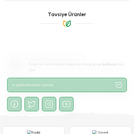
tarafımıza iletebilirsiniz.
Görüş ve önerileriniz için teşekkür ederiz.
Tavsiye Ürünler
Ürün resmi kalitesiz, bozuk veya görüntülenemiyor.
Ürün açıklamasında eksik bilgiler bulunuyor.
Ürün bilgilerinde hatalar bulunuyor.
-%15
Ürün fiyatı diğer sitelerden daha pahalı.
BİZDEN HABERDAR OLUN
Bu ürüne benzer farklı alternatifler olmalı.
Fırsat ve indirimlerden haberdar olmak için
e-bülten’e
kayıt
olun!
Gönder
Poliwork Akasya Kolay Askı30 Beyaz Saksı - 3,50 L