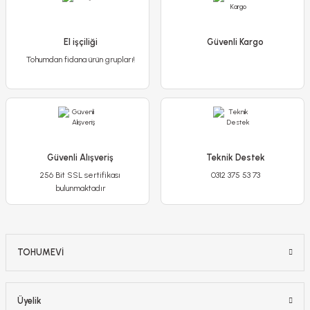
129,90 TL
109,90 TL
El işçiliği
Güvenli Kargo
Tohumdan fidana ürün grupları!
Stokta Yok
-%15
Güvenli Alışveriş
Teknik Destek
256 Bit SSL sertifikası
0312 375 53 73
bulunmaktadır
TOHUMEVİ
Poliwork Akasya Kolay Askı30 Mor Saksı - 3,50 L
Üyelik