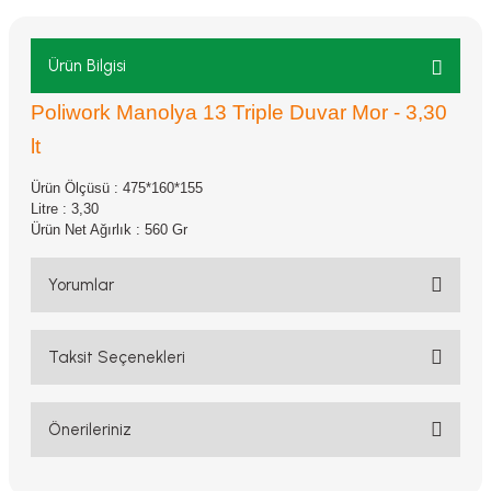
Ürün Bilgisi
Poliwork Manolya 13 Triple Duvar Mor - 3,30
lt
Ürün Ölçüsü : 475*160*155
Litre : 3,30
Ürün Net Ağırlık : 560 Gr
Yorumlar
Taksit Seçenekleri
Bu ürüne ilk yorumu siz yapın!
Yorum Yaz
Önerileriniz
Bu ürünün fiyat bilgisi, resim, ürün açıklamalarında ve diğer
konularda yetersiz gördüğünüz noktaları öneri formunu kullanarak