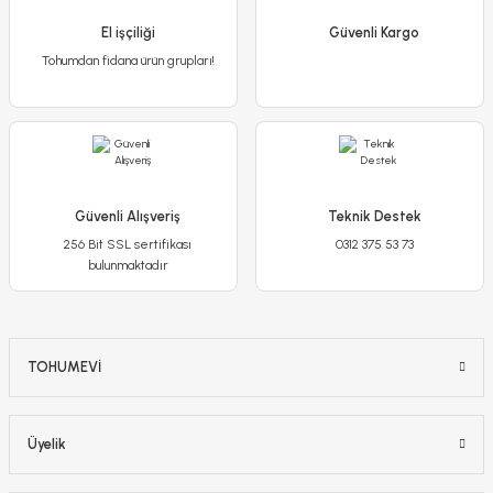
250,00 TL
El işçiliği
79,90 TL
Güvenli Kargo
Tohumdan fidana ürün grupları!
Stokta Yok
-%20
Güvenli Alışveriş
Teknik Destek
256 Bit SSL sertifikası
0312 375 53 73
bulunmaktadır
TOHUMEVİ
Üyelik
Poliwork Akasya Tekli Kolay Askı Mor Saksı - 1,50 L