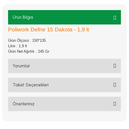
Ürün Bilgisi
Poliwork Defne 15 Dakota - 1,9 lt
Ürün Ölçüsü : 150*135
Litre : 1,9 lt
Ürün Net Ağırlık : 245 Gr
Yorumlar
Taksit Seçenekleri
Bu ürüne ilk yorumu siz yapın!
Yorum Yaz
Önerileriniz
Bu ürünün fiyat bilgisi, resim, ürün açıklamalarında ve diğer
konularda yetersiz gördüğünüz noktaları öneri formunu kullanarak
tarafımıza iletebilirsiniz.