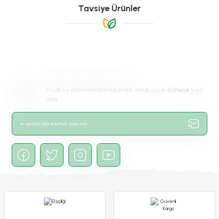
Görüş ve önerileriniz için teşekkür ederiz.
Tavsiye Ürünler
Ürün resmi kalitesiz, bozuk veya görüntülenemiyor.
Ürün açıklamasında eksik bilgiler bulunuyor.
Ürün bilgilerinde hatalar bulunuyor.
-%68
Ürün fiyatı diğer sitelerden daha pahalı.
BİZDEN HABERDAR OLUN
Bu ürüne benzer farklı alternatifler olmalı.
Fırsat ve indirimlerden haberdar olmak için
e-bülten’e
kayıt
olun!
Gönder
Poliwork Akasya Tekli Kolay Askı Pembe Saksı - 1,50 L