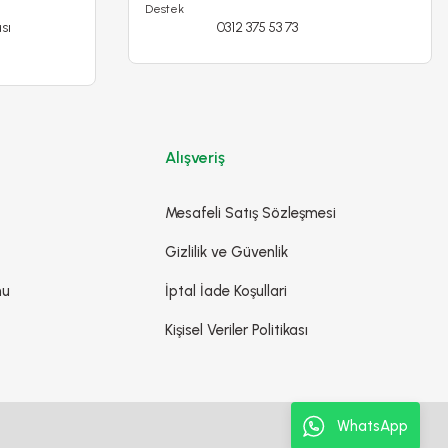
sı
0312 375 53 73
Poliwork Akasya Kolay Askı30 Beyaz Saksı - 3,50 L
109,90 TL
129,90 TL
Stokta Yok
Alışveriş
Mesafeli Satış Sözleşmesi
Gizlilik ve Güvenlik
mu
İptal İade Koşullari
Kişisel Veriler Politikası
WhatsApp