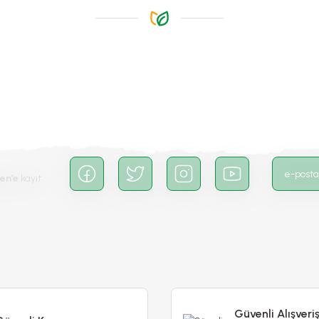
-%20
Gönder
en’e
kayıt
Güvenli Alışveri