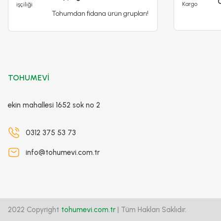
Tohumdan fidana ürün grupları!
Poliwork Akasya Tekli Kolay Askı Pembe Saksı - 1,50 L
79,90 TL
250,00 TL
TOHUMEVİ
Stokta Yok
ekin mahallesi 1652 sok no 2
-%15
0312 375 53 73
info@tohumevi.com.tr
2022 Copyright
tohumevi.com.tr
| Tüm Hakları Saklıdır.