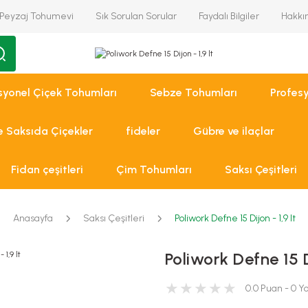
Peyzaj Tohumevi
Sık Sorulan Sorular
Faydalı Bilgiler
Hakkı
syonel Çiçek Tohumları
Sebze Tohumları
Profes
ve Saksıda Çiçekler
fideler
Gübre ve ilaçlar
Fidan çeşitleri
Çim Tohumları
Saksı Çeşitleri
Anasayfa
Saksı Çeşitleri
Poliwork Defne 15 Dijon - 1,9 lt
Poliwork Defne 15 Di
0.0 Puan - 0 