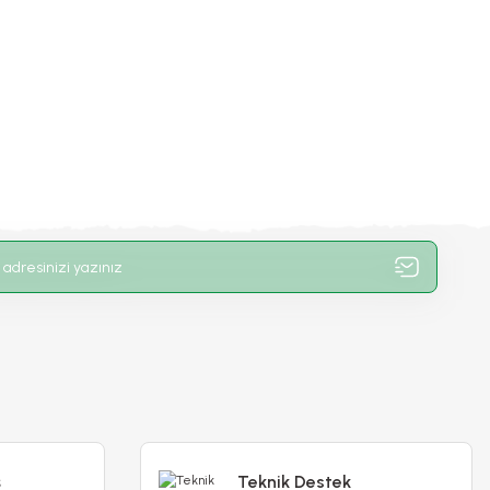
-%15
ş
Teknik Destek