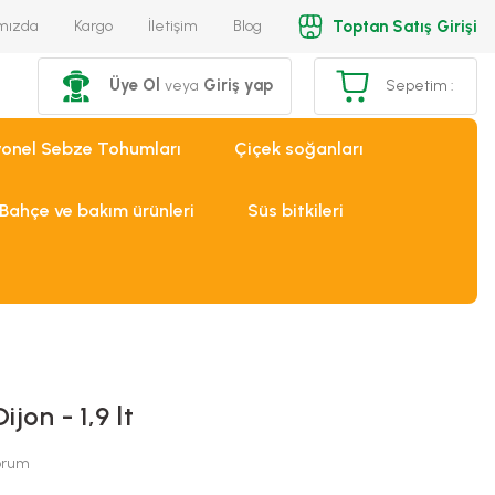
Toptan Satış Girişi
mızda
Kargo
İletişim
Blog
Üye Ol
Giriş yap
veya
Sepetim :
yonel Sebze Tohumları
Çiçek soğanları
Bahçe ve bakım ürünleri
Süs bitkileri
jon - 1,9 lt
Yorum