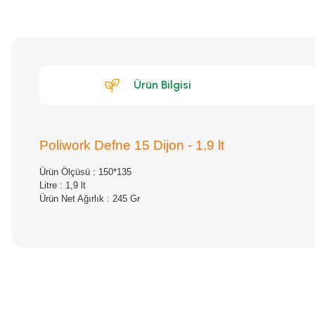
Ürün Bilgisi
Poliwork Defne 15 Dijon - 1,9 lt
Ürün Ölçüsü : 150*135
Litre : 1,9 lt
Ürün Net Ağırlık : 245 Gr
Bu ürünün fiyat bilgisi, resim, ürün açıklamalarında ve diğer konular
Görüş ve önerileriniz için teşekkür ederiz.
Ürün resmi kalitesiz, bozuk veya görüntülenemiyor.
Ürün açıklamasında eksik bilgiler bulunuyor.
Ürün bilgilerinde hatalar bulunuyor.