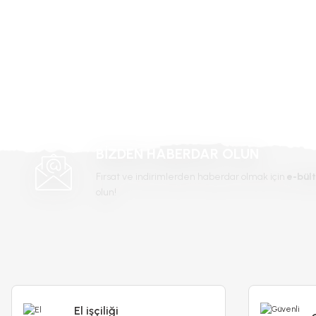
Ürün fiyatı diğer sitelerden daha pahalı.
Bu ürüne benzer farklı alternatifler olmalı.
-%68
BİZDEN HABERDAR OLUN
Fırsat ve indirimlerden haberdar olmak için
e-bült
olun!
El işçiliği