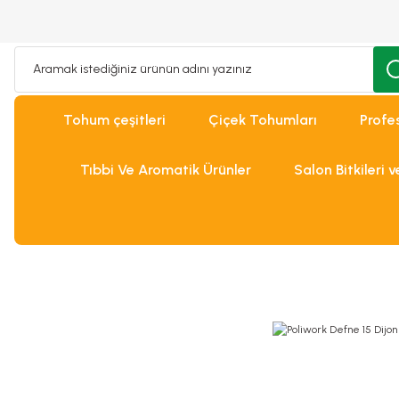
Tohum çeşitleri
Çiçek Tohumları
Profe
Tıbbi Ve Aromatik Ürünler
Salon Bitkileri 