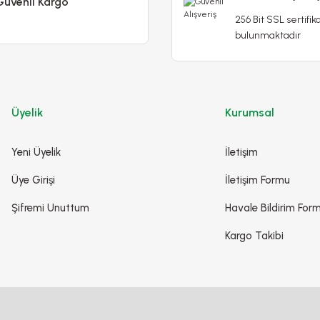
Güvenli Kargo
256 Bit SSL sertifika
Poliwork Akasya Tekli Kolay Askı Mor Saksı - 1,50 L
bulunmaktadır
79,90 TL
99,90 TL
Stokta Yok
Üyelik
Kurumsal
Yeni Üyelik
İletişim
-%14
Üye Girişi
İletişim Formu
Şifremi Unuttum
Havale Bildirim For
Kargo Takibi