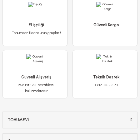
Poliwork Akasya Tekli Kolay Askı Pembe Saksı - 1,50 L
250,00 TL
El işçiliği
79,90 TL
Güvenli Kargo
Tohumdan fidana ürün grupları!
Stokta Yok
-%20
Güvenli Alışveriş
Teknik Destek
256 Bit SSL sertifikası
0312 375 53 73
bulunmaktadır
TOHUMEVİ