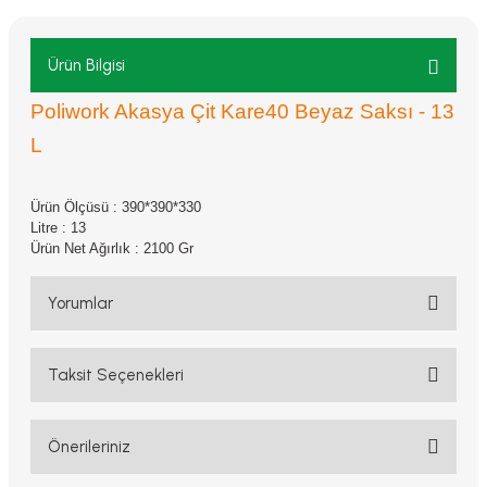
Ürün Bilgisi
Poliwork Akasya Çit Kare40 Beyaz Saksı - 13
L
Ürün Ölçüsü : 390*390*330
Litre : 13
Ürün Net Ağırlık : 2100 Gr
Yorumlar
Taksit Seçenekleri
Bu ürüne ilk yorumu siz yapın!
Yorum Yaz
Önerileriniz
Bu ürünün fiyat bilgisi, resim, ürün açıklamalarında ve diğer