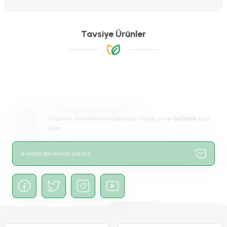
konularda yetersiz gördüğünüz noktaları öneri formunu kullanarak
tarafımıza iletebilirsiniz.
Görüş ve önerileriniz için teşekkür ederiz.
Tavsiye Ürünler
Ürün resmi kalitesiz, bozuk veya görüntülenemiyor.
Ürün açıklamasında eksik bilgiler bulunuyor.
Ürün bilgilerinde hatalar bulunuyor.
-%68
Ürün fiyatı diğer sitelerden daha pahalı.
BİZDEN HABERDAR OLUN
Bu ürüne benzer farklı alternatifler olmalı.
Fırsat ve indirimlerden haberdar olmak için
e-bülten’e
kayıt
olun!
Gönder