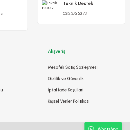
ş
Teknik Destek
sı
0312 375 53 73
Poliwork Akasya Kolay Askı30 Beyaz Saksı - 3,50 L
109,90 TL
129,90 TL
Stokta Yok
Alışveriş
Mesafeli Satış Sözleşmesi
Gizlilik ve Güvenlik
mu
İptal İade Koşullari
Kişisel Veriler Politikası
WhatsApp