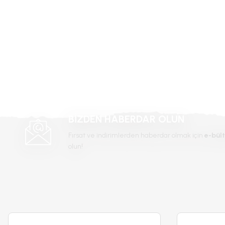
Ürün bilgilerinde hatalar bulunuyor.
Ürün fiyatı diğer sitelerden daha pahalı.
Bu ürüne benzer farklı alternatifler olmalı.
-%68
BİZDEN HABERDAR OLUN
Fırsat ve indirimlerden haberdar olmak için
e-bült
olun!