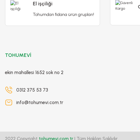
El işçiliği
Tohumdan fidana ürün grupları!
Poliwork Akasya Tekli Kolay Askı Pembe Saksı - 1,50 L
79,90 TL
250,00 TL
TOHUMEVİ
Stokta Yok
ekin mahallesi 1652 sok no 2
-%15
0312 375 53 73
info@tohumevi.com.tr
2022 Copyright
tohumevi.com.tr
| Tüm Hakları Saklıdır.