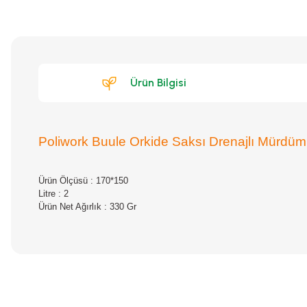
Ürün Bilgisi
Poliwork Buule Orkide Saksı Drenajlı Mürdüm 
Ürün Ölçüsü : 170*150
Litre : 2
Ürün Net Ağırlık : 330 Gr
Bu ürünün fiyat bilgisi, resim, ürün açıklamalarında ve diğer konular
Görüş ve önerileriniz için teşekkür ederiz.
Ürün resmi kalitesiz, bozuk veya görüntülenemiyor.
Ürün açıklamasında eksik bilgiler bulunuyor.