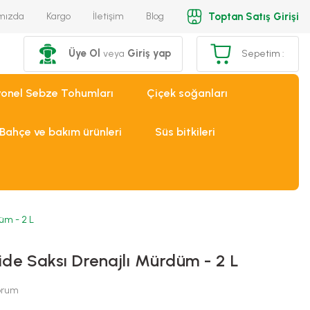
Toptan Satış Girişi
mızda
Kargo
İletişim
Blog
Üye Ol
Giriş yap
veya
Sepetim :
yonel Sebze Tohumları
Çiçek soğanları
Bahçe ve bakım ürünleri
Süs bitkileri
üm - 2 L
ide Saksı Drenajlı Mürdüm - 2 L
Yorum