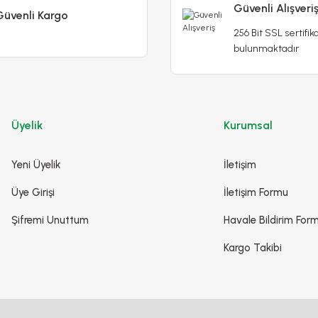
Güvenli Alışveri
Güvenli Kargo
256 Bit SSL sertifika
Poliwork Akasya Tekli Kolay Askı Mor Saksı - 1,50 L
bulunmaktadır
79,90 TL
99,90 TL
Stokta Yok
Üyelik
Kurumsal
Yeni Üyelik
İletişim
-%63
Üye Girişi
İletişim Formu
Şifremi Unuttum
Havale Bildirim For
Kargo Takibi