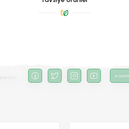
-%20
Gönder
en’e
kayıt