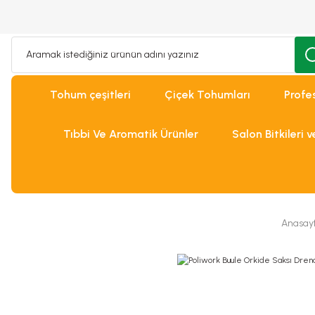
Tohum çeşitleri
Çiçek Tohumları
Profe
Tıbbi Ve Aromatik Ürünler
Salon Bitkileri 
Anasay