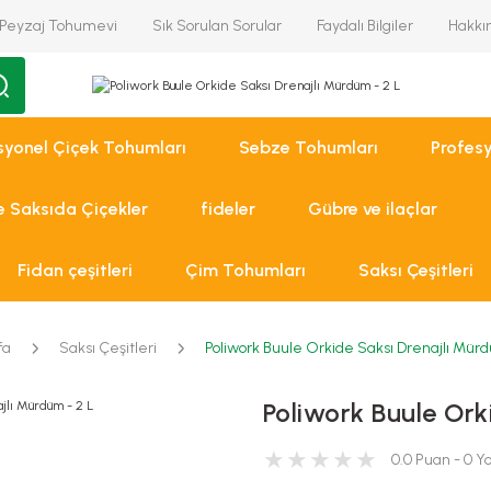
Peyzaj Tohumevi
Sık Sorulan Sorular
Faydalı Bilgiler
Hakkı
syonel Çiçek Tohumları
Sebze Tohumları
Profes
ve Saksıda Çiçekler
fideler
Gübre ve ilaçlar
Fidan çeşitleri
Çim Tohumları
Saksı Çeşitleri
fa
Saksı Çeşitleri
Poliwork Buule Orkide Saksı Drenajlı Mürd
Poliwork Buule Ork
0.0 Puan - 0 