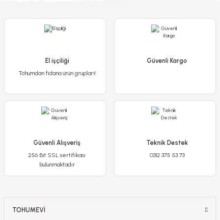
Poliwork Akasya Tekli Kolay Askı Pembe Saksı - 1,50 L
250,00 TL
El işçiliği
79,90 TL
Güvenli Kargo
Tohumdan fidana ürün grupları!
Stokta Yok
-%20
Güvenli Alışveriş
Teknik Destek
256 Bit SSL sertifikası
0312 375 53 73
bulunmaktadır
TOHUMEVİ