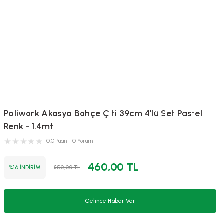
Poliwork Akasya Bahçe Çiti 39cm 4'lü Set Pastel
Renk - 1.4mt
0.0 Puan - 0 Yorum
460,00 TL
%16 İNDİRİM
550,00 TL
Gelince Haber Ver