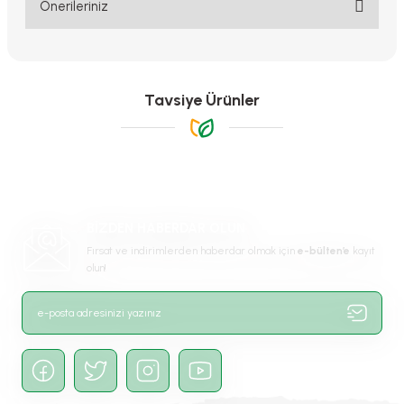
Yorum Yaz
Önerileriniz
Bu ürünün fiyat bilgisi, resim, ürün açıklamalarında ve diğer
konularda yetersiz gördüğünüz noktaları öneri formunu kullanarak
tarafımıza iletebilirsiniz.
Görüş ve önerileriniz için teşekkür ederiz.
Tavsiye Ürünler
Ürün resmi kalitesiz, bozuk veya görüntülenemiyor.
Ürün açıklamasında eksik bilgiler bulunuyor.
Ürün bilgilerinde hatalar bulunuyor.
-%68
Ürün fiyatı diğer sitelerden daha pahalı.
BİZDEN HABERDAR OLUN
Bu ürüne benzer farklı alternatifler olmalı.
Fırsat ve indirimlerden haberdar olmak için
e-bülten’e
kayıt
olun!
Gönder