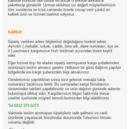
kalitede kontrole tabi tutulur ve ancak o şekilde dikkatlice
paketlenip gönderilir. Uzman ekibimiz siz değerli müşterilerimizin
tüm sorularına en kısa zamanda özenle cevap verir çünkü en
kaliteli ürün ve hizmeti taahhüt ediyoruz.
KARGO
Sipariş verirken adres bilgileriniz doğruluğunu kontrol ediniz.
Ayrıntılı ( mahalle, sokak, cadde, bina adı, daire numarası, ilçe ve
il ) yazmanız kargonuzun hızlı teslimatı açısından önem teşkil
eder.
Eğer hizmet dışı bir aladan sipariş vermişseniz kargo şubelerinden
ürününüzü teslim almanız gerekir. Haftanın bir günü dağıtım yapılan
bölgelerde ise kargo şubenizden bilgi almalısınız.
Gönderiminiz yapıldıktan sonra size gelecek mesajla takip
numaranız tarafınıza iletilir. Bu numaradan kargo firmalarının
sisteminden takibini yapabilirsiniz ve ürün dağıtım gününde adreste
bulunmaya dikkat edin. Kargolarınızın bilgisi hakkında mesai
saatleri içerisinde müşteri temsilcilerimizden bilgi alabilirsiniz.
Tel:0312 375 5373
Vaktinde teslim alınmayan siparişlerin iade gelmesi ve canlı
ürünlerde yaşanacak bozulmalar durumunda Tohumevi firması
sorumlu değildir.