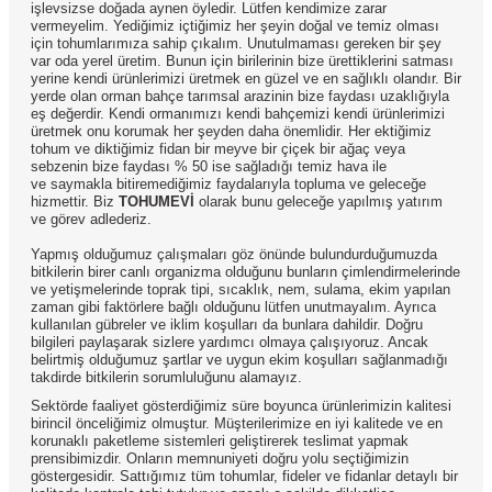
işlevsizse doğada aynen öyledir. Lütfen kendimize zarar
vermeyelim. Yediğimiz içtiğimiz her şeyin doğal ve temiz olması
için tohumlarımıza sahip çıkalım. Unutulmaması gereken bir şey
var oda yerel üretim. Bunun için birilerinin bize ürettiklerini satması
yerine kendi ürünlerimizi üretmek en güzel ve en sağlıklı olandır. Bir
yerde olan orman bahçe tarımsal arazinin bize faydası uzaklığıyla
eş değerdir. Kendi ormanımızı kendi bahçemizi kendi ürünlerimizi
üretmek onu korumak her şeyden daha önemlidir. Her ektiğimiz
tohum ve diktiğimiz fidan bir meyve bir çiçek bir ağaç veya
sebzenin bize faydası % 50 ise sağladığı temiz hava ile
ve saymakla bitiremediğimiz faydalarıyla topluma ve geleceğe
hizmettir. Biz
TOHUMEVİ
olarak bunu geleceğe yapılmış yatırım
ve görev adlederiz.
Yapmış olduğumuz çalışmaları göz önünde bulundurduğumuzda
bitkilerin birer canlı organizma olduğunu bunların çimlendirmelerinde
ve yetişmelerinde toprak tipi, sıcaklık, nem, sulama, ekim yapılan
zaman gibi faktörlere bağlı olduğunu lütfen unutmayalım. Ayrıca
kullanılan gübreler ve iklim koşulları da bunlara dahildir. Doğru
bilgileri paylaşarak sizlere yardımcı olmaya çalışıyoruz. Ancak
belirtmiş olduğumuz şartlar ve uygun ekim koşulları sağlanmadığı
takdirde bitkilerin sorumluluğunu alamayız.
Sektörde faaliyet gösterdiğimiz süre boyunca ürünlerimizin kalitesi
birincil önceliğimiz olmuştur. Müşterilerimize en iyi kalitede ve en
korunaklı paketleme sistemleri geliştirerek teslimat yapmak
prensibimizdir. Onların memnuniyeti doğru yolu seçtiğimizin
göstergesidir. Sattığımız tüm tohumlar, fideler ve fidanlar detaylı bir