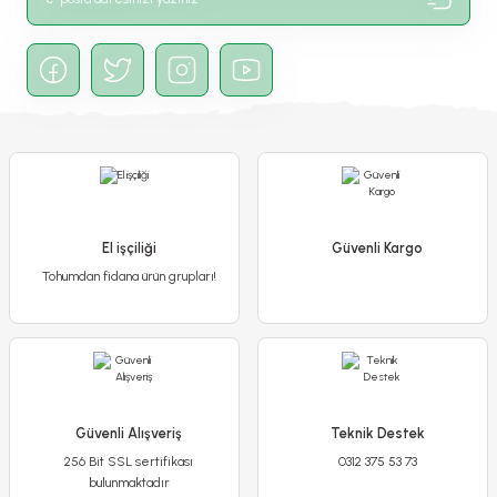
Gönder
Ateş Çiçeği - Salvia Splendens - Kızıl Adaçayı Çiçek Tohumu
El işçiliği
Güvenli Kargo
Tohumdan fidana ürün grupları!
65,00 TL
Detaylı İncele
Güvenli Alışveriş
Teknik Destek
256 Bit SSL sertifikası
0312 375 53 73
Sepete Ekle
bulunmaktadır