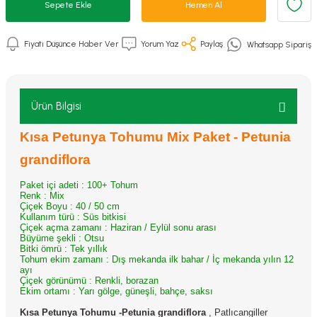
Sepete Ekle
Hemen Al
Fiyatı Düşünce Haber Ver
Yorum Yaz
Paylaş
Whatsapp Sipariş
Ürün Bilgisi
Kısa Petunya Tohumu Mix Paket - Petunia
grandiflora
Paket içi adeti : 100+ Tohum
Renk : Mix
Çiçek Boyu :
40 / 50 cm
Kullanım türü :
Süs bitkisi
Çiçek açma zamanı :
Haziran / Eylül sonu arası
Büyüme şekli :
Otsu
Bitki ömrü :
Tek yıllık
Tohum ekim zamanı : Dış mekanda ilk bahar / İç mekanda yılın 12
ayı
Çiçek görünümü :
Renkli, borazan
Ekim ortamı :
Yarı gölge, güneşli, bahçe, saksı
Kısa Petunya Tohumu -Petunia grandiflora
, Patlıcangiller