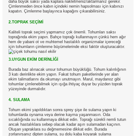
daha büyük saksı yada kaplara nakletmeniz/aktarmanız gerekir.
Çimlenmeden önce kabın içindeki nemin hapsolması için kabınızı
kapatın. Çimlenme başlayınca kapağını çıkarabilirsiniz.
2.TOPRAK SEÇİMİ
Kaliteli toprak seçimi yapmamız çok önemli. Tohumları saksı
toprağında ekim yapın. Bahçe toprağı kullanmayın çünkü hem ağır
hem de yabani ot ve muhtemel hastalıklı organizmalar içereceği
için tohumların çimlenme büyümelerinde eksi faktör oluşturacaktır.
3.UYGUN EKİM DERİNLİĞİ
Burada baz alınacak unsur tohumun büyüklüğü. Tohum kalınlığının
3 katı derinlikte ekim yapın. Fakat tohum paketlerinde yer alan
ekim talimatlarını da okumayı unutmayın. Marul, maydanoz gibi
tohumlar çimlenebilmek için ışığa ihtiyaç duyar bu yüzden toprak
yüzeyinde durmalıdır.
4. SULAMA
Tohum ekimi yapıldıktan sonra sprey şişe ile sulama yapın ki
tohumlarda oynama veya derine kayma yaşanmasın. Oda
sıcaklığında su kullanmaya dikkat edin. Toprağı sürekli nemli tutun
ancak hastalıklara sebep olacak kadar aşırı sulamadan kaçının.
Oluşan yapraklara su değmemesine dikkat edin. Burada
zorlanırsanız dipten sulama, su dolu kaba koyarak sulama