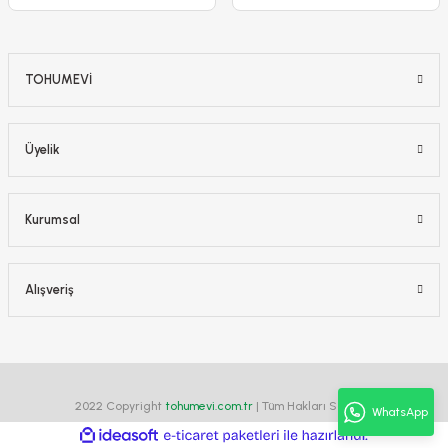
TOHUMEVİ
Üyelik
Kurumsal
Alışveriş
Cam Güzeli Çiçeği Tohumu Mİx - Impatiens Walleriana
90,00 TL
2022 Copyright
tohumevi.com.tr
| Tüm Hakları Saklıdır.
WhatsApp
ideasoft
ile
e-