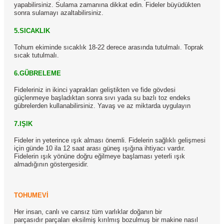
yapabilirsiniz. Sulama zamanına dikkat edin. Fideler büyüdükten
sonra sulamayı azaltabilirsiniz.
5.SICAKLIK
Tohum ekiminde sıcaklık 18-22 derece arasında tutulmalı. Toprak
sıcak tutulmalı.
6.GÜBRELEME
Fideleriniz in ikinci yaprakları geliştikten ve fide gövdesi
güçlenmeye başladıktan sonra sıvı yada su bazlı toz endeks
gübrelerden kullanabilirsiniz. Yavaş ve az miktarda uygulayın
7.IŞIK
Fideler in yeterince ışık alması önemli. Fidelerin sağlıklı gelişmesi
için günde 10 ila 12 saat arası güneş ışığına ihtiyacı vardır.
Fidelerin ışık yönüne doğru eğilmeye başlaması yeterli ışık
almadığının göstergesidir.
TOHUMEVİ
Her insan, canlı ve cansız tüm varlıklar doğanın bir
parçasıdır parçaları eksilmiş kırılmış bozulmuş bir makine nasıl