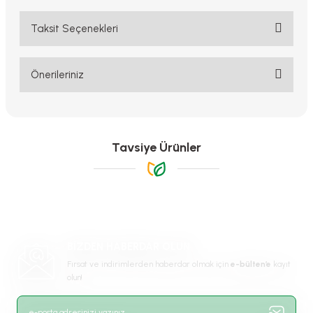
Taksit Seçenekleri
Bu ürüne ilk yorumu siz yapın!
Yorum Yaz
Önerileriniz
Bu ürünün fiyat bilgisi, resim, ürün açıklamalarında ve diğer
konularda yetersiz gördüğünüz noktaları öneri formunu kullanarak
tarafımıza iletebilirsiniz.
Görüş ve önerileriniz için teşekkür ederiz.
Tavsiye Ürünler
Ürün resmi kalitesiz, bozuk veya görüntülenemiyor.
Ürün açıklamasında eksik bilgiler bulunuyor.
Ürün bilgilerinde hatalar bulunuyor.
Ürün fiyatı diğer sitelerden daha pahalı.
BİZDEN HABERDAR OLUN
Bu ürüne benzer farklı alternatifler olmalı.
Fırsat ve indirimlerden haberdar olmak için
e-bülten’e
kayıt
olun!