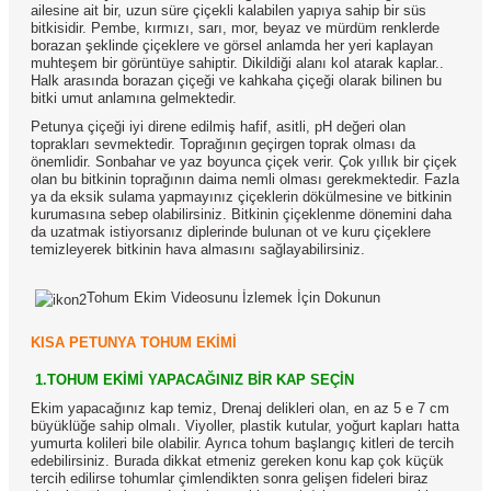
ailesine ait bir, uzun süre çiçekli kalabilen yapıya sahip bir süs
bitkisidir. Pembe, kırmızı, sarı, mor, beyaz ve mürdüm renklerde
borazan şeklinde çiçeklere ve görsel anlamda her yeri kaplayan
muhteşem bir görüntüye sahiptir. Dikildiği alanı kol atarak kaplar..
Halk arasında borazan çiçeği ve kahkaha çiçeği olarak bilinen bu
bitki umut anlamına gelmektedir.
Petunya çiçeği iyi direne edilmiş hafif, asitli, pH değeri olan
toprakları sevmektedir. Toprağının geçirgen toprak olması da
önemlidir. Sonbahar ve yaz boyunca çiçek verir. Çok yıllık bir çiçek
olan bu bitkinin toprağının daima nemli olması gerekmektedir. Fazla
ya da eksik sulama yapmayınız çiçeklerin dökülmesine ve bitkinin
kurumasına sebep olabilirsiniz. Bitkinin çiçeklenme dönemini daha
da uzatmak istiyorsanız diplerinde bulunan ot ve kuru çiçeklere
temizleyerek bitkinin hava almasını sağlayabilirsiniz.
Tohum Ekim Videosunu İzlemek İçin Dokunun
KISA PETUNYA TOHUM EKİMİ
1.TOHUM EKİMİ YAPACAĞINIZ BİR KAP SEÇİN
Ekim yapacağınız kap temiz, Drenaj delikleri olan, en az 5 e 7 cm
büyüklüğe sahip olmalı. Viyoller, plastik kutular, yoğurt kapları hatta
yumurta kolileri bile olabilir. Ayrıca tohum başlangıç kitleri de tercih
edebilirsiniz. Burada dikkat etmeniz gereken konu kap çok küçük
tercih edilirse tohumlar çimlendikten sonra gelişen fideleri biraz