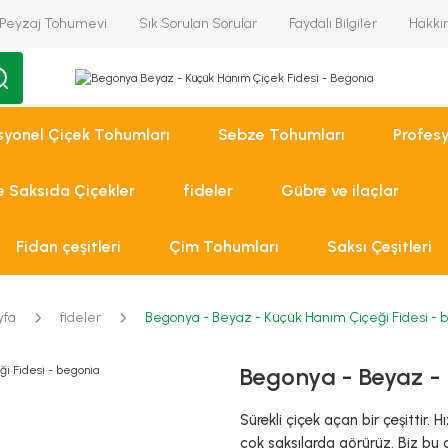
Peyzaj Tohumevi
Sık Sorulan Sorular
Faydalı Bilgiler
Hakkı
syonel Çiçek Tohumları
Sebze Tohumları
Profes
ve Saksıda Çiçekler
fideler
Gübre ve ilaçlar
Fidan çeşitleri
Çim Tohumları
Saksı Çeşitleri
yfa
fideler
Begonya - Beyaz - Küçük Hanım Çiçeği Fidesi - 
Begonya - Beyaz - 
Sürekli çiçek açan bir çeşittir.
çok saksılarda görürüz. Biz bu