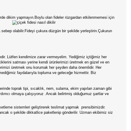
lerde dikim yapmayın.Boylu olan fideler rüzgardan etkilenmemesi için
ebep olabilir.Fideyi çukura düzgün bir şekilde yerleştirin.Çukurun
edir. Lütfen kendimize zarar vermeyelim. Yediğimiz içtiğimiz her
tiklerini satması yerine kendi ürünlerimizi üretmek en güzel ve en
nlerimizi üretmek onu korumak her şeyden daha önemlidir. Her
mediğimiz faydalarıyla topluma ve geleceğe hizmettir. Biz
rinde toprak tipi, sıcaklık, nem, sulama, ekim yapılan zaman gibi
 yardımcı olmaya çalışıyoruz .Ancak belirtmiş olduğumuz şartlar ve
aketleme sistemleri geliştirerek teslimat yapmak prensibimizdir.
 ancak o şekilde dikkatlice paketlenip gönderilir. Uzman ekibimiz siz