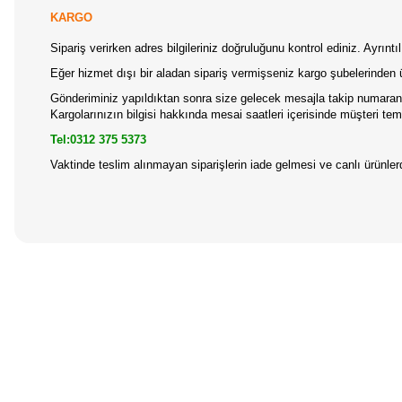
KARGO
Sipariş verirken adres bilgileriniz doğruluğunu kontrol ediniz. Ayrın
Eğer hizmet dışı bir aladan sipariş vermişseniz kargo şubelerinden 
Gönderiminiz yapıldıktan sonra size gelecek mesajla takip numaranız
Kargolarınızın bilgisi hakkında mesai saatleri içerisinde müşteri temsi
Tel:0312 375 5373
Vaktinde teslim alınmayan siparişlerin iade gelmesi ve canlı ürünl
Bu ürünün fiyat bilgisi, resim, ürün açıklamalarında ve diğer konular
Görüş ve önerileriniz için teşekkür ederiz.
Ürün resmi kalitesiz, bozuk veya görüntülenemiyor.
Ürün açıklamasında eksik bilgiler bulunuyor.
Ürün bilgilerinde hatalar bulunuyor.
Ürün fiyatı diğer sitelerden daha pahalı.
Bu ürüne benzer farklı alternatifler olmalı.