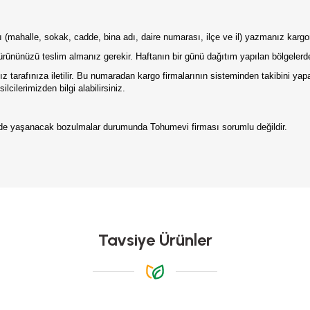
tılı (mahalle, sokak, cadde, bina adı, daire numarası, ilçe ve il) yazmanız karg
ürününüzü teslim almanız gerekir. Haftanın bir günü dağıtım yapılan bölgelerde
 tarafınıza iletilir. Bu numaradan kargo firmalarının sisteminden takibini ya
lcilerimizden bilgi alabilirsiniz.
erde yaşanacak bozulmalar durumunda Tohumevi firması sorumlu değildir.
da yetersiz gördüğünüz noktaları öneri formunu kullanarak tarafımıza iletebilirs
Bu ürüne ilk yorumu siz yapın!
Yorum Yaz
Tavsiye Ürünler