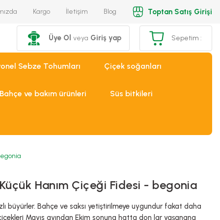
Toptan Satış Girişi
mızda
Kargo
İletişim
Blog
Üye Ol
Giriş yap
veya
Sepetim :
yonel Sebze Tohumları
Çiçek soğanları
Bahçe ve bakım ürünleri
Süs bitkileri
begonia
Küçük Hanım Çiçeği Fidesi - begonia
 Hızlı büyürler. Bahçe ve saksı yetiştirilmeye uygundur fakat daha
 çiçekleri Mayıs ayından Ekim sonuna hatta don lar yaşanana