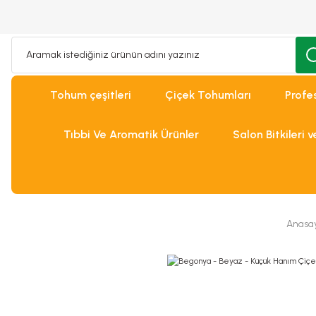
Tohum çeşitleri
Çiçek Tohumları
Profe
Tıbbi Ve Aromatik Ürünler
Salon Bitkileri 
Anasa