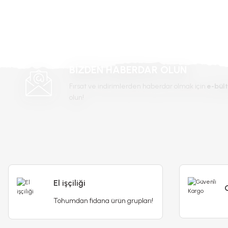
-%23
BİZDEN HABERDAR OLUN
Fırsat ve indirimlerden haberdar olmak için
e-bült
olun!
Küpe Çiç
Sardunya fidesi - Pelargonium X Zonale
El işçiliği
50,00 TL
65,00 TL
Tohumdan fidana ürün grupları!