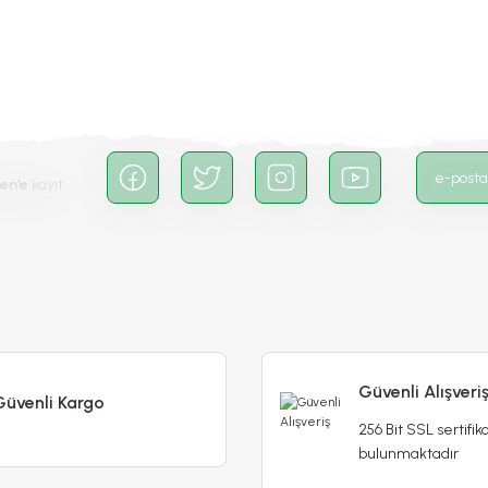
Gönder
en’e
kayıt
eği Fidesi – Fuchsia
35,00 TL
Stokta Yok
Güvenli Alışveri
Güvenli Kargo
256 Bit SSL sertifika
bulunmaktadır
Petunya Tumbelina Fidesi Mor Ebru