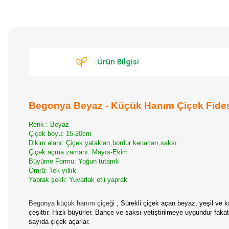
Ürün Bilgisi
Begonya Beyaz - Küçük Hanım Çiçek Fides
Renk : Beyaz
Çiçek boyu:
15-20cm
Dikim alanı:
Çiçek yatakları,bordur kenarları,saksı
Çiçek açma zamanı:
Mayıs-Ekim
Büyüme Formu:
Yoğun tutamlı
Ömrü:
Tek yıllık
Yaprak şekli:
Yuvarlak etli yaprak
Begonya küçük hanım çiçeği
, Sürekli çiçek açan beyaz, yeşil ve k
çeşittir. Hızlı büyürler. Bahçe ve saksı yetiştirilmeye uygundur f
sayıda çiçek açarlar.