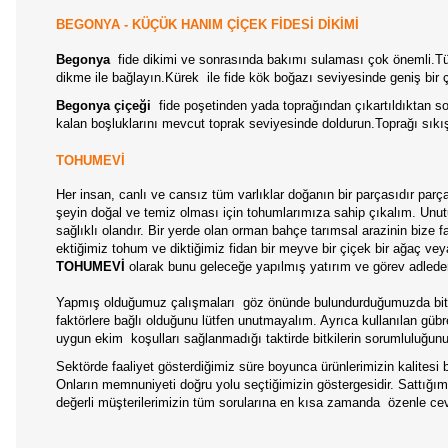
BEGONYA - KÜÇÜK HANIM ÇİÇEK FİDESİ DİKİMİ
Begonya
fide dikimi ve sonrasında bakımı sulaması çok önemli.Tüpl
dikme ile bağlayın.
Kürek ile fide kök boğazı seviyesinde geniş bir
Begonya çiçeği
fide poşetinden yada toprağından çıkartıldıktan so
kalan boşluklarını mevcut toprak seviyesinde doldurun.Toprağı sıkış
TOHUMEVİ
Her insan, canlı ve cansız tüm varlıklar doğanın bir parçasıdır par
şeyin doğal ve temiz olması için tohumlarımıza sahip çıkalım. Unutul
sağlıklı olandır. Bir yerde olan orman bahçe tarımsal arazinin bize
ektiğimiz tohum ve diktiğimiz fidan bir meyve bir çiçek bir ağaç ve
TOHUMEVİ
olarak bunu geleceğe yapılmış yatırım ve görev adleder
Yapmış olduğumuz çalışmaları göz önünde bulundurduğumuzda bitkile
faktörlere bağlı olduğunu lütfen unutmayalım. Ayrıca kullanılan gübr
uygun ekim koşulları sağlanmadığı taktirde bitkilerin sorumluluğun
Sektörde faaliyet gösterdiğimiz süre boyunca ürünlerimizin kalitesi b
Onların memnuniyeti doğru yolu seçtiğimizin göstergesidir. Sattığımız
değerli müşterilerimizin tüm sorularına en kısa zamanda özenle ceva