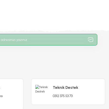
ş
Teknik Destek
sı
0312 375 53 73
li - Katlı Kokulu Sarkan