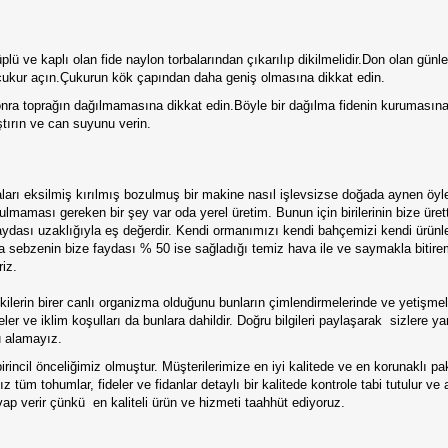
ü ve kaplı olan fide naylon torbalarından çıkarılıp dikilmelidir.Don olan gün
 çukur açın.Çukurun kök çapından daha geniş olmasına dikkat edin.
nra toprağın dağılmamasına dikkat edin.Böyle bir dağılma fidenin kurumasına s
tırın ve can suyunu verin.
çaları eksilmiş kırılmış bozulmuş bir makine nasıl işlevsizse doğada aynen öyl
maması gereken bir şey var oda yerel üretim. Bunun için birilerinin bize üret
 faydası uzaklığıyla eş değerdir. Kendi ormanımızı kendi bahçemizi kendi ürü
ya sebzenin bize faydası % 50 ise sağladığı temiz hava ile ve saymakla bitire
iz.
rin birer canlı organizma olduğunu bunların çimlendirmelerinde ve yetişmele
eler ve iklim koşulları da bunlara dahildir. Doğru bilgileri paylaşarak sizlere
u alamayız.
irincil önceliğimiz olmuştur. Müşterilerimize en iyi kalitede ve en korunaklı p
 tüm tohumlar, fideler ve fidanlar detaylı bir kalitede kontrole tabi tutulur ve
p verir çünkü en kaliteli ürün ve hizmeti taahhüt ediyoruz.