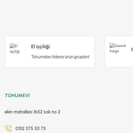
El işçiliği
Tohumdan fidana ürün grupları!
Ateş Çiçeği - Salvia Splendens - Kızıl Adaçayı Çiçek Tohu
TOHUMEVİ
65,00 TL
ekin mahallesi 1652 sok no 2
0312 375 53 73
Detaylı İncele
Sepete Ekle