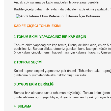
Ancak çok sulama ve katkı maddeleri bitkiye zarar verebilir.
Kadife çiçeği
baharın ilk aylarında bahçelerinizde ekimi yapılabili
Tohum Ekim Videosunu İzlemek İçin Dokunun
KADİFE ÇİÇEĞİ TOHUM EKİMİ
1.TOHUM EKİMİ YAPACAĞINIZ BİR KAP SEÇİN
Tohum
ekim yapacağınız kap temiz, Drenaj delikleri olan, en az 5 e 7
edebilirsiniz. Burada dikkat etmeniz gereken konu kap çok küçük te
önce kabın içindeki nemin hapsolması için kabınızı kapatın. Çimlen
2.TOPRAK SEÇİMİ
Kaliteli toprak seçimi yapmamız çok önemli. Tohumları saksı topr
çimlenme büyümelerinde eksi faktör oluşturacaktır.
3.UYGUN EKİM DERİNLİĞİ
Burada baz alınacak unsur tohumun büyüklüğü. Tohum kalınlığının 3
çimlenebilmek için ışığa ihtiyaç duyar bu yüzden toprak yüzeyinde
4. SULAMA