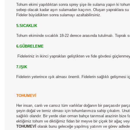
Tohum ekimi yapıldıktan sonra sprey şişe ile sulama yapın ki tohu
sebep olacak kadar aşırı sulamadan kaçının. Oluşan yapraklara su 
Fideler büyüdükten sonra sulamayı azaltabilirsiniz.
5.SICAKLIK
Tohum ekiminde sıcaklık 18-22 derece arasında tutulmalı. Toprak sı
6.GÜBRELEME
Fideleriniz in ikinci yaprakları geliştikten ve fide gövdesi güçlen
7.IŞIK
Fidelerin yeterince ışık alması önemli. Fidelerin sağlıklı gelişmesi i
TOHUMEVİ
Her insan, canlı ve cansız tüm varlıklar doğanın bir parçasıdır par
şeyin doğal ve temiz olması için tohumlarımıza sahip çıkalım. Unutul
sağlıklı olandır. Bir yerde olan orman bahçe tarımsal arazinin bize
ektiğimiz tohum ve diktiğimiz fidan bir meyve bir çiçek bir ağaç ve
TOHUMEVİ
olarak bunu geleceğe yapılmış yatırım ve görev adleder