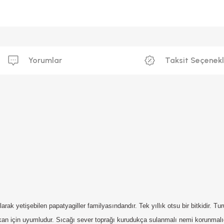
Yorumlar
Taksit Seçenekl
arak yetişebilen papatyagiller familyasındandır. Tek yıllık otsu bir bitkidir. Tu
n için uyumludur. Sıcağı sever toprağı kurudukça sulanmalı nemi korunmalıdır.