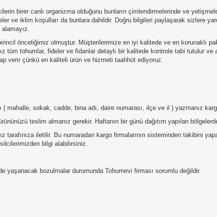
rin birer canlı organizma olduğunu bunların çimlendirmelerinde ve yetişmeler
ler ve iklim koşulları da bunlara dahildir. Doğru bilgileri paylaşarak sizlere 
u alamayız.
irincil önceliğimiz olmuştur. Müşterilerimize en iyi kalitede ve en korunaklı p
 tüm tohumlar, fideler ve fidanlar detaylı bir kalitede kontrole tabi tutulur ve
p verir çünkü en kaliteli ürün ve hizmeti taahhüt ediyoruz.
tılı ( mahalle, sokak, cadde, bina adı, daire numarası, ilçe ve il ) yazmanız ka
ürününüzü teslim almanız gerekir. Haftanın bir günü dağıtım yapılan bölgelerde
 tarafınıza iletilir. Bu numaradan kargo firmalarının sisteminden takibini ya
lcilerimizden bilgi alabilirsiniz.
erde yaşanacak bozulmalar durumunda Tohumevi firması sorumlu değildir.