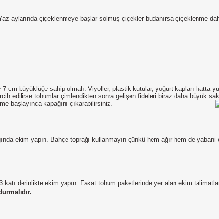
r. Yaz aylarında çiçeklenmeye başlar solmuş çiçekler budanırsa çiçeklenme daha
 cm büyüklüğe sahip olmalı. Viyoller, plastik kutular, yoğurt kapları hatta yumur
rcih edilirse tohumlar çimlendikten sonra gelişen fideleri biraz daha büyük s
me başlayınca kapağını çıkarabilirsiniz.
ağında ekim yapın. Bahçe toprağı kullanmayın çünkü hem ağır hem de yabani o
 katı derinlikte ekim yapın. Fakat tohum paketlerinde yer alan ekim talimat
durmalıdır.