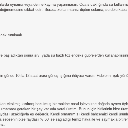
mlarda oynama veya derine kayma yaşanmasın. Oda sıcaklığında su kullanmaya
değmemesine dikkat edin. Burada zorlanırsanız dipten sulama, su dolu kaba 
cak tutulmalı.
meye başladıktan sonra sıvı yada su bazlı toz endeks gübrelerden kullanabilirs
çin günde 10 ila 12 saat arası güneş ışığına ihtiyacı vardır. Fidelerin
ışık yönü
çaları eksilmiş kırılmış bozulmuş bir makine nasıl işlevsizse doğada aynen öyl
maması gereken bir şey var oda yerel üretim. Bunun için birilerinin bize üret
 faydası uzaklığıyla eş değerdir. Kendi ormanımızı kendi bahçemizi kendi ürü
ya sebzenin bize faydası % 50 ise sağladığı temiz hava ile ve saymakla bitire
iz.