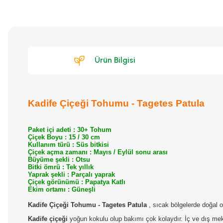
Ürün Bilgisi
Kadife Çiçeği Tohumu - Tagetes Patula
Paket içi adeti : 30+ Tohum
Çiçek Boyu :
15 / 30 cm
Kullanım türü :
Süs bitkisi
Çiçek açma zamanı :
Mayıs / Eylül sonu arası
Büyüme şekli :
Otsu
Bitki ömrü :
Tek yıllık
Yaprak şekli :
Parçalı yaprak
Çiçek görünümü :
Papatya Katlı
Ekim ortamı :
Güneşli
Kadife Çiçeği Tohumu - Tagetes Patula
, sıcak bölgelerde doğal ol
Kadife çiçeği
yoğun kokulu olup bakımı çok kolaydır. İç ve dış meka