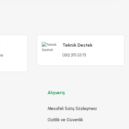
Çörekotu çiçeği tohumu - nigella damoscena
ş
Teknik Destek
sı
0312 375 53 73
65,00 TL
ana
Alışveriş
Detaylı İncele
Sepete Ekle
Mesafeli Satış Sözleşmesi
Gizlilik ve Güvenlik