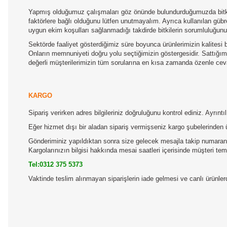
Yapmış olduğumuz çalışmaları göz önünde bulundurduğumuzda bitkile
faktörlere bağlı olduğunu lütfen unutmayalım. Ayrıca kullanılan gübre
uygun ekim koşulları sağlanmadığı takdirde bitkilerin sorumluluğun
Sektörde faaliyet gösterdiğimiz süre boyunca ürünlerimizin kalitesi b
Onların memnuniyeti doğru yolu seçtiğimizin göstergesidir. Sattığımız
değerli müşterilerimizin tüm sorularına en kısa zamanda özenle ceva
KARGO
Sipariş verirken adres bilgileriniz doğruluğunu kontrol ediniz. Ayrın
Eğer hizmet dışı bir aladan sipariş vermişseniz kargo şubelerinden 
Gönderiminiz yapıldıktan sonra size gelecek mesajla takip numaranız
Kargolarınızın bilgisi hakkında mesai saatleri içerisinde müşteri temsi
Tel:0312 375 5373
Vaktinde teslim alınmayan siparişlerin iade gelmesi ve canlı ürünl