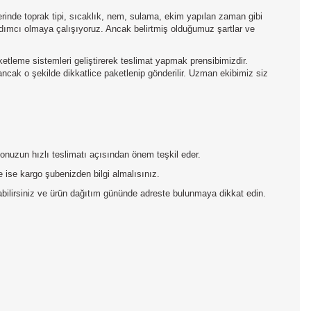
inde toprak tipi, sıcaklık, nem, sulama, ekim yapılan zaman gibi
yardımcı olmaya çalışıyoruz. Ancak belirtmiş olduğumuz şartlar ve
aketleme sistemleri geliştirerek teslimat yapmak prensibimizdir.
 ancak o şekilde dikkatlice paketlenip gönderilir. Uzman ekibimiz siz
rgonuzun hızlı teslimatı açısından önem teşkil eder.
 ise kargo şubenizden bilgi almalısınız.
pabilirsiniz ve ürün dağıtım gününde adreste bulunmaya dikkat edin.