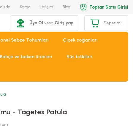
Toptan Satış Girişi
mızda
Kargo
İletişim
Blog
Üye Ol
Giriş yap
veya
Sepetim :
yonel Sebze Tohumları
Çiçek soğanları
Bahçe ve bakım ürünleri
Süs bitkileri
ula
umu - Tagetes Patula
Yorum