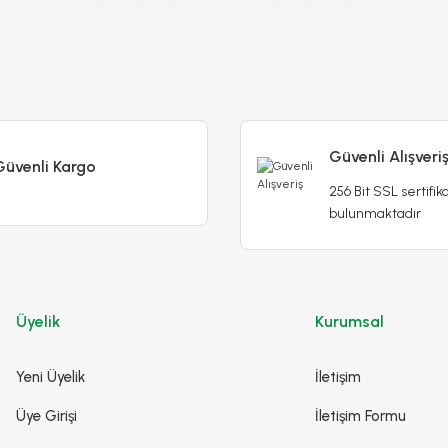
Güvenli Alışveri
Güvenli Kargo
256 Bit SSL sertifika
bulunmaktadır
Cam Güzeli Çiçeği Tohumu Mİx - Impatiens Walleri
mu
90,00 TL
Üyelik
Kurumsal
Yeni Üyelik
İletişim
Detaylı İncele
Sepete Ekle
Üye Girişi
İletişim Formu