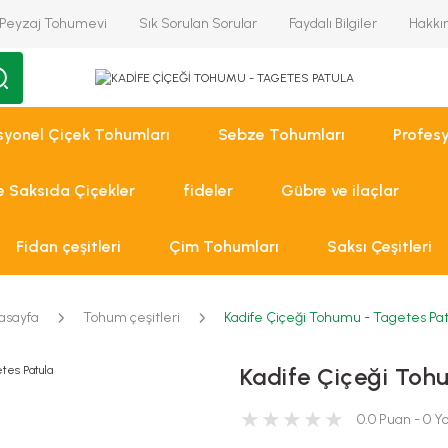
Peyzaj Tohumevi
Sık Sorulan Sorular
Faydalı Bilgiler
Hakkı
syonel Çiçek Tohumları
Sebze Tohumları
Profes
ve Saksıda Çiçekler
fideler
Gübre ve ilaçlar
Fidan çeşitleri
Çim Tohumları
Saksı Çeşitleri
asayfa
Tohum çeşitleri
Kadife Çiçeği Tohumu - Tagetes Pat
Kadife Çiçeği Toh
0.0 Puan - 0 