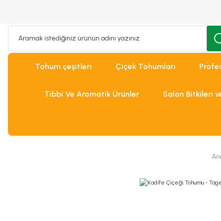
Tohum çeşitleri
Çiçek Tohumları
Profe
Tıbbi Ve Aromatik Ürünler
Salon Bitkileri 
An