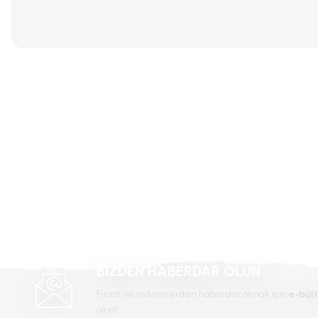
Bu ürünün fiyat bilgisi, resim, ürün açıklamalarında ve diğer konular
Görüş ve önerileriniz için teşekkür ederiz.
Ürün resmi kalitesiz, bozuk veya görüntülenemiyor.
Ürün açıklamasında eksik bilgiler bulunuyor.
Ürün bilgilerinde hatalar bulunuyor.
Ürün fiyatı diğer sitelerden daha pahalı.
Bu ürüne benzer farklı alternatifler olmalı.
BİZDEN HABERDAR OLUN
Fırsat ve indirimlerden haberdar olmak için
e-bült
olun!