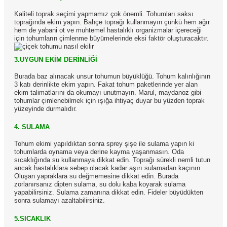
Kaliteli toprak seçimi yapmamız çok önemli. Tohumları saksı
toprağında ekim yapın. Bahçe toprağı kullanmayın çünkü hem ağır
hem de yabani ot ve muhtemel hastalıklı organizmalar içereceği
için tohumların çimlenme büyümelerinde eksi faktör oluşturacaktır.
3.UYGUN EKİM DERİNLİĞİ
Burada baz alınacak unsur tohumun büyüklüğü. Tohum kalınlığının
3 katı derinlikte ekim yapın. Fakat tohum paketlerinde yer alan
ekim talimatlarını da okumayı unutmayın. Marul, maydanoz gibi
tohumlar çimlenebilmek için ışığa ihtiyaç duyar bu yüzden toprak
yüzeyinde durmalıdır.
4. SULAMA
Tohum ekimi yapıldıktan sonra sprey şişe ile sulama yapın ki
tohumlarda oynama veya derine kayma yaşanmasın. Oda
sıcaklığında su kullanmaya dikkat edin. Toprağı sürekli nemli tutun
ancak hastalıklara sebep olacak kadar aşırı sulamadan kaçının.
Oluşan yapraklara su değmemesine dikkat edin. Burada
zorlanırsanız dipten sulama, su dolu kaba koyarak sulama
yapabilirsiniz. Sulama zamanına dikkat edin. Fideler büyüdükten
sonra sulamayı azaltabilirsiniz.
5.SICAKLIK