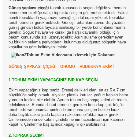
Güneş şapkası çiçeği
toprak konusunda seçici değildir ve hemen
hemen her özelliğe sahip toprakta gelişim gösterebilmektedir. Fakat
nemli topraklarda yaşamayı sevdiği için kil oranı yüksek toprakları
tercih etmeniz gerekmektedir. Güneşli ortamları sever. Bu yüzden
gün ışığından bolca faydalanabileceği bir yerde konumlandırmanız
gerekir. Soğuk havaya ve kuraklığa karşı dayanıklı olduğu için
bakım konusunda sizi üzmeyecektir. Aşırı sulama gerektirmeyen
bu bitkinin sulama periyotlarını bulunmuş olduğunuz bölgenin hava
koşullarına göre belirleyebilirsiniz.
Tohum Ekim Videosunu İzlemek İçin Dokunun
GÜNEŞ ŞAPKASI ÇİÇEĞİ TOHUMU – RUDBEKYA EKİMİ
1.TOHUM EKİMİ YAPACAĞINIZ BİR KAP SEÇİN
Ekim yapacağınız kap temiz, Drenaj delikleri olan, en az 5 e 7 cm
büyüklüğe sahip olmalı. Viyoller, plastik kutular, yoğurt kapları hatta
yumurta kolileri bile olabilir. Ayrıca tohum başlangıç kitleri de tercih
edebilirsiniz. Burada dikkat etmeniz gereken konu kap çok küçük
tercih edilirse tohumlar çimlendikten sonra gelişen fideleri biraz
daha büyük saksı yada kaplara nakletmeniz/aktarmanız gerekir.
Çimlenmeden önce kabın içindeki nemin hapsolması için kabınızı
kapatın. Çimlenme başlayınca kapağını çıkarabilirsiniz.
2.TOPRAK SEÇİMİ