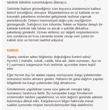
takdirde bitkilerin sorumluluğunu alamayız.
Sektörde faaliyet gösterdiğimiz süre boyunca ürünlerimizin kalitesi
birincil önceliğimiz olmuştur. Müşterilerimize en iyi kalitede ve en
korunaklı paketleme sistemleri geliştirerek teslimat yapmak
prensibimizdir. Onların memnuniyeti doğru yolu seçtiğimizin
göstergesidir. Sattığımız tüm tohumlar, fideler ve fidanlar detaylı bir
kalitede kontrole tabi tutulur ve ancak o şekilde dikkatlice
paketlenip gönderilir. Uzman ekibimiz siz değerli müşterilerimizin
tüm sorularına en kısa zamanda özenle cevap verir çünkü en
kaliteli ürün ve hizmeti taahhüt ediyoruz.
KARGO
Sipariş verirken adres bilgileriniz doğruluğunu kontrol ediniz.
Ayrıntılı ( mahalle, sokak, cadde, bina adı, daire numarası, ilçe ve
il ) yazmanız kargonuzun hızlı teslimatı açısından önem teşkil
eder.
Eğer hizmet dışı bir aladan sipariş vermişseniz kargo şubelerinden
ürününüzü teslim almanız gerekir. Haftanın bir günü dağıtım yapılan
bölgelerde ise kargo şubenizden bilgi almalısınız.
Gönderiminiz yapıldıktan sonra size gelecek mesajla takip
numaranız tarafınıza iletilir. Bu numaradan kargo firmalarının
sisteminden takibini yapabilirsiniz ve ürün dağıtım gününde adreste
bulunmaya dikkat edin. Kargolarınızın bilgisi hakkında mesai
saatleri içerisinde müşteri temsilcilerimizden bilgi alabilirsiniz.