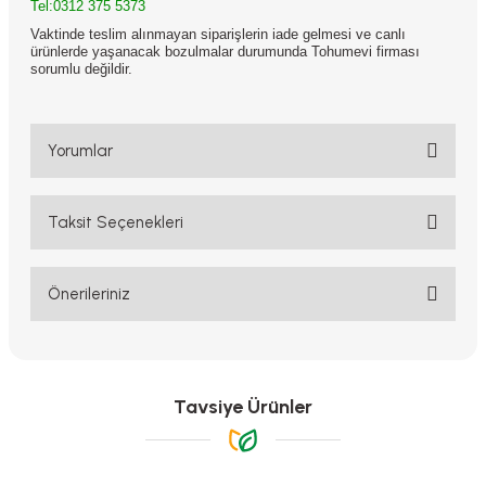
Tel:0312 375 5373
Vaktinde teslim alınmayan siparişlerin iade gelmesi ve canlı
ürünlerde yaşanacak bozulmalar durumunda Tohumevi firması
sorumlu değildir.
Yorumlar
Taksit Seçenekleri
Bu ürüne ilk yorumu siz yapın!
Yorum Yaz
Önerileriniz
Bu ürünün fiyat bilgisi, resim, ürün açıklamalarında ve diğer
konularda yetersiz gördüğünüz noktaları öneri formunu kullanarak
tarafımıza iletebilirsiniz.
Görüş ve önerileriniz için teşekkür ederiz.
Tavsiye Ürünler
Ürün resmi kalitesiz, bozuk veya görüntülenemiyor.
Ürün açıklamasında eksik bilgiler bulunuyor.