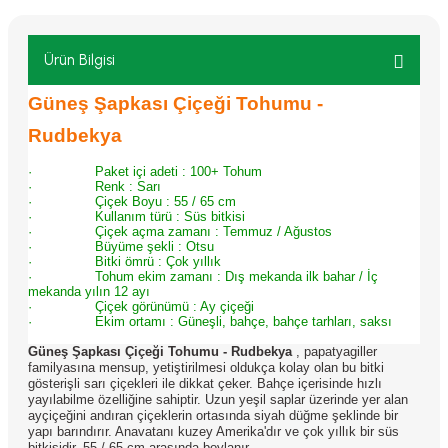
Ürün Bilgisi
Güneş Şapkası Çiçeği Tohumu -
Rudbekya
·
Paket içi adeti : 100+ Tohum
·
Renk : Sarı
·
Çiçek Boyu :
55 / 65 cm
·
Kullanım türü :
Süs bitkisi
·
Çiçek açma zamanı :
Temmuz / Ağustos
·
Büyüme şekli :
Otsu
·
Bitki ömrü :
Çok yıllık
·
Tohum ekim zamanı : Dış mekanda ilk bahar / İç
mekanda yılın 12 ayı
·
Çiçek görünümü :
Ay çiçeği
·
Ekim ortamı :
Güneşli, bahçe, bahçe tarhları, saksı
Güneş Şapkası Çiçeği Tohumu - Rudbekya
, papatyagiller
familyasına mensup, yetiştirilmesi oldukça kolay olan bu bitki
gösterişli sarı çiçekleri ile dikkat çeker. Bahçe içerisinde hızlı
yayılabilme özelliğine sahiptir. Uzun yeşil saplar üzerinde yer alan
ayçiçeğini andıran çiçeklerin ortasında siyah düğme şeklinde bir
yapı barındırır. Anavatanı kuzey Amerika'dır ve çok yıllık bir süs
bitkisidir. 55 / 65 cm arasında boylanır.