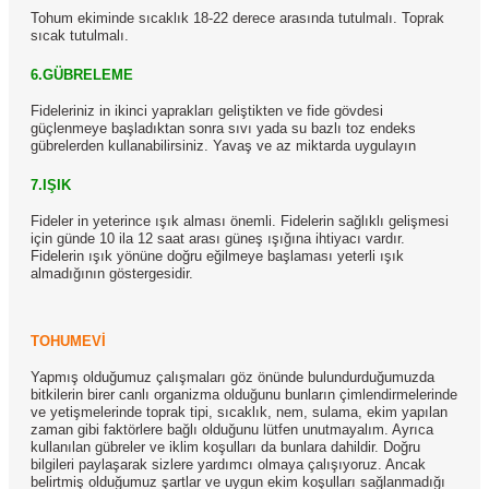
Tohum ekiminde sıcaklık 18-22 derece arasında tutulmalı. Toprak
sıcak tutulmalı.
6.GÜBRELEME
Fideleriniz in ikinci yaprakları geliştikten ve fide gövdesi
güçlenmeye başladıktan sonra sıvı yada su bazlı toz endeks
gübrelerden kullanabilirsiniz. Yavaş ve az miktarda uygulayın
7.IŞIK
Fideler in yeterince ışık alması önemli. Fidelerin sağlıklı gelişmesi
için günde 10 ila 12 saat arası güneş ışığına ihtiyacı vardır.
Fidelerin ışık yönüne doğru eğilmeye başlaması yeterli ışık
almadığının göstergesidir.
TOHUMEVİ
Yapmış olduğumuz çalışmaları göz önünde bulundurduğumuzda
bitkilerin birer canlı organizma olduğunu bunların çimlendirmelerinde
ve yetişmelerinde toprak tipi, sıcaklık, nem, sulama, ekim yapılan
zaman gibi faktörlere bağlı olduğunu lütfen unutmayalım. Ayrıca
kullanılan gübreler ve iklim koşulları da bunlara dahildir. Doğru
bilgileri paylaşarak sizlere yardımcı olmaya çalışıyoruz. Ancak
belirtmiş olduğumuz şartlar ve uygun ekim koşulları sağlanmadığı