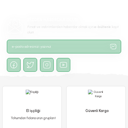
Ürün bilgilerinde hatalar bulunuyor.
Ürün fiyatı diğer sitelerden daha pahalı.
BİZDEN HABERDAR OLUN
Bu ürüne benzer farklı alternatifler olmalı.
Fırsat ve indirimlerden haberdar olmak için
e-bülten’e
kayıt
olun!
Gönder
Ateş Çiçeği - Salvia Splendens - Kızıl Adaçayı Çiçek Tohumu
El işçiliği
Güvenli Kargo
Tohumdan fidana ürün grupları!
65,00 TL