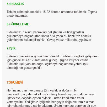
5.SICAKLIK
Tohum ekiminde sıcaklık 18-22 derece arasında tutulmalı. Toprak
sıcak tutulmalı.
6.GÜBRELEME
Fideleriniz in ikinci yaprakları geliştikten ve fide gövdesi
güçlenmeye başladıktan sonra sıvı yada su bazlı toz endeks
gübrelerden kullanabilirsiniz. Yavaş ve az miktarda uygulayın
7.IŞIK
Fideler in yeterince ışık alması önemli. Fidelerin sağlıklı gelişmesi
için günde 10 ila 12 saat arası güneş ışığına ihtiyacı vardır.
Fidelerin ışık yönüne doğru eğilmeye başlaması yeterli ışık
almadığının göstergesidir.
TOHUMEVİ
Her insan, canlı ve cansız tüm varlıklar doğanın bir
parçasıdır parçaları eksilmiş kırılmış bozulmuş bir makine nasıl
işlevsizse doğada aynen öyledir. Lütfen kendimize zarar
vermeyelim. Yediğimiz içtiğimiz her şeyin doğal ve temiz olması
için tohumlarımıza sahip çıkalım. Unutulmaması gereken bir şey