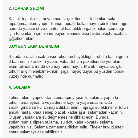
2.TOPRAK SEÇİMİ
Kaliteli toprak seçimi yapmamız çok önemli. Tohumları saksı
toprağında ekim yapın. Bahçe toprağı kullanmayın çünkü hem ağır
hem de yabani ot ve muhtemel hastalıklı organizmalar
içereceği
için tohumların çimlenme büyümelerinde eksi faktör oluşturacaktır.
3.UYGUN EKİM DERİNLİĞİ
Burada baz alınacak unsur tohumun büyüklüğü. Tohum kalınlığının
3 katı derinlikte ekim yapın. Fakat tohum paketlerinde yer alan
ekim talimatlarını da okumayı unutmayın. Marul, maydanoz gibi
tohumlar çimlenebilmek için ışığa ihtiyaç duyar bu yüzden toprak
yüzeyinde durmalıdır.
4. SULAMA
Tohum ekimi yapıldıktan sonra sprey şişe ile sulama yapın ki
tohumlarda oynama veya derine kayma yaşanmasın. Oda
sıcaklığında su kullanmaya dikkat edin. Toprağı sürekli nemli tutun
ancak hastalıklara sebep olacak kadar aşırı sulamadan kaçının.
Oluşan yapraklara su değmemesine dikkat edin. Burada
zorlanırsanız dipten sulama, su dolu kaba koyarak sulama
yapabilirsiniz. Sulama zamanına dikkat edin. Fideler büyüdükten
sonra sulamayı azaltabilirsiniz.