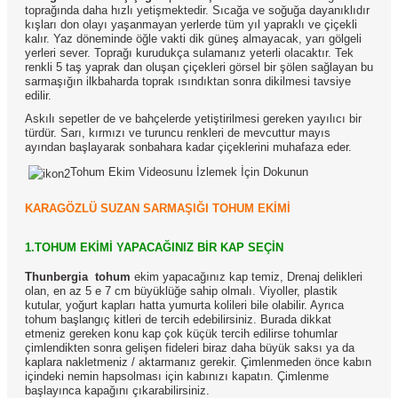
toprağında daha hızlı yetişmektedir. Sıcağa ve soğuğa dayanıklıdır
kışları don olayı yaşanmayan yerlerde tüm yıl yapraklı ve çiçekli
kalır. Yaz döneminde öğle vakti dik güneş almayacak, yarı gölgeli
yerleri sever. Toprağı kurudukça sulamanız yeterli olacaktır. Tek
renkli 5 taş yaprak dan oluşan çiçekleri görsel bir şölen sağlayan bu
sarmaşığın ilkbaharda toprak ısındıktan sonra dikilmesi tavsiye
edilir.
Askılı sepetler de ve bahçelerde yetiştirilmesi gereken yayılıcı bir
türdür. Sarı, kırmızı ve turuncu renkleri de mevcuttur mayıs
ayından başlayarak sonbahara kadar çiçeklerini muhafaza eder.
Tohum Ekim Videosunu İzlemek İçin Dokunun
KARAGÖZLÜ SUZAN SARMAŞIĞI TOHUM EKİMİ
1.TOHUM EKİMİ YAPACAĞINIZ BİR KAP SEÇİN
Thunbergia
tohum
ekim yapacağınız kap temiz, Drenaj delikleri
olan, en az 5 e 7 cm büyüklüğe sahip olmalı. Viyoller, plastik
kutular, yoğurt kapları hatta yumurta kolileri bile olabilir. Ayrıca
tohum başlangıç kitleri de tercih edebilirsiniz. Burada dikkat
etmeniz gereken konu kap çok küçük tercih edilirse tohumlar
çimlendikten sonra gelişen fideleri biraz daha büyük saksı ya da
kaplara nakletmeniz / aktarmanız gerekir. Çimlenmeden önce kabın
içindeki nemin hapsolması için kabınızı kapatın. Çimlenme
başlayınca kapağını çıkarabilirsiniz.