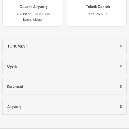
Güvenli Alışveriş
Teknik Destek
-%11
256 Bit SSL sertifikası
0312 375 53 73
bulunmaktadır
TOHUMEVİ
Üyelik
Kurumsal
Hanımeli Sarmaşık Fidanı – Lonicera Japonica
450,00 TL
Alışveriş
400,00 TL