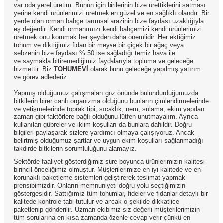
var oda yerel üretim. Bunun için birilerinin bize ürettiklerini satması
yerine kendi ürünlerimizi üretmek en güzel ve en sağlıklı olandır. Bir
yerde olan orman bahçe tarımsal arazinin bize faydası uzaklığıyla
eş değerdir. Kendi ormanımızı kendi bahçemizi kendi ürünlerimizi
üretmek onu korumak her şeyden daha önemlidir. Her ektiğimiz
tohum ve diktiğimiz fidan bir meyve bir çiçek bir ağaç veya
sebzenin bize faydası % 50 ise sağladığı temiz hava ile
ve saymakla bitiremediğimiz faydalarıyla topluma ve geleceğe
hizmettir. Biz
TOHUMEVİ
olarak bunu geleceğe yapılmış yatırım
ve görev adlederiz.
Yapmış olduğumuz çalışmaları göz önünde bulundurduğumuzda
bitkilerin birer canlı organizma olduğunu bunların çimlendirmelerinde
ve yetişmelerinde toprak tipi, sıcaklık, nem, sulama, ekim yapılan
zaman gibi faktörlere bağlı olduğunu lütfen unutmayalım. Ayrıca
kullanılan gübreler ve iklim koşulları da bunlara dahildir. Doğru
bilgileri paylaşarak sizlere yardımcı olmaya çalışıyoruz. Ancak
belirtmiş olduğumuz şartlar ve uygun ekim koşulları sağlanmadığı
takdirde bitkilerin sorumluluğunu alamayız.
Sektörde faaliyet gösterdiğimiz süre boyunca ürünlerimizin kalitesi
birincil önceliğimiz olmuştur. Müşterilerimize en iyi kalitede ve en
korunaklı paketleme sistemleri geliştirerek teslimat yapmak
prensibimizdir. Onların memnuniyeti doğru yolu seçtiğimizin
göstergesidir. Sattığımız tüm tohumlar, fideler ve fidanlar detaylı bir
kalitede kontrole tabi tutulur ve ancak o şekilde dikkatlice
paketlenip gönderilir. Uzman ekibimiz siz değerli müşterilerimizin
tüm sorularına en kısa zamanda özenle cevap verir çünkü en