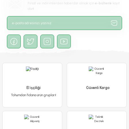
Fırsat ve indirimlerden haberdar olmak için
e-bülten’e
kayıt
olun!
Gönder
Amerikan Sarmaşık Fidanı - Beşparmak Sarmaşığı
450,00 TL
400,00 TL
El işçiliği
Güvenli Kargo
Tohumdan fidana ürün grupları!
Detaylı İncele
Sepete Ekle