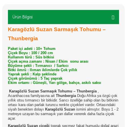
Ürün Bilgisi
Karagözlü Suzan Sarmaşık Tohumu –
Thunbergia
Paket içi adeti : 10+ Tohum
Çiçek Boyu :
100 / 200 cm
Kullanım türü :
Süs bitkisi
Çiçek açma zamanı :
Nisan / Ekim
sonu arası
Büyüme şekli :
Tırmanıcı
/ Sarkıcı
Bitki ömrü :
Ilıman iklimlerde Çok yıllık
Yaprak şekli :
Kalp şeklinde
Çiçek görünümü :
5 Taç yaprak
Ekim ortamı :
Güneşli, Yarı gölge, bahçe, askılı saksı
Karagözlü Suzan Sarmaşık Tohumu – Thunbergia
,
Acanthaccea familyasına ait
Thunbergia
Doğu Afrika ya özgü çok
yıllık otsu tırmanıcı bir bitkidir. Sarıcı özelliğe sahip olan bu bitkinin
ortası kara olan parlak turuncu renkte çiçekleri vardır. Ortasındaki
siyah benekten dolayı
Karagözlü Suzan
ismini almıştır. Boyu 1 - 2
metreye uzayan bu sarmaşık yan dallar vererek daha fazla çiçek
açar.
Karagözlü Suzan çiçeği
toprak seçmez fakat humuslu doğal arazi