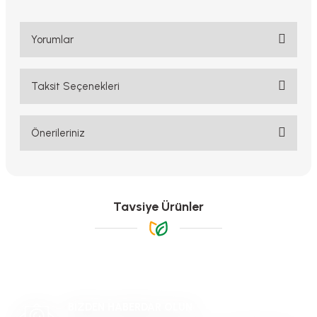
Yorumlar
Taksit Seçenekleri
Bu ürüne ilk yorumu siz yapın!
Yorum Yaz
Önerileriniz
Bu ürünün fiyat bilgisi, resim, ürün açıklamalarında ve diğer
konularda yetersiz gördüğünüz noktaları öneri formunu kullanarak
tarafımıza iletebilirsiniz.
Görüş ve önerileriniz için teşekkür ederiz.
Tavsiye Ürünler
Ürün resmi kalitesiz, bozuk veya görüntülenemiyor.
Ürün açıklamasında eksik bilgiler bulunuyor.
Ürün bilgilerinde hatalar bulunuyor.
-%11
Ürün fiyatı diğer sitelerden daha pahalı.
BİZDEN HABERDAR OLUN
Bu ürüne benzer farklı alternatifler olmalı.