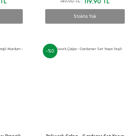
 TL
119,90 TL
149,90 TL
Stokta Yok
-%0