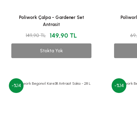
Poliwork Çalpa - Gardener Set
Poliwork
Antrasit
149,90 TL
149,90 TL
69
Stokta Yok
-%14
-%14