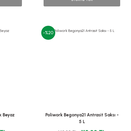
-%20
k Beyaz
Poliwork Begonya21 Antrasit Saksı -
5 L