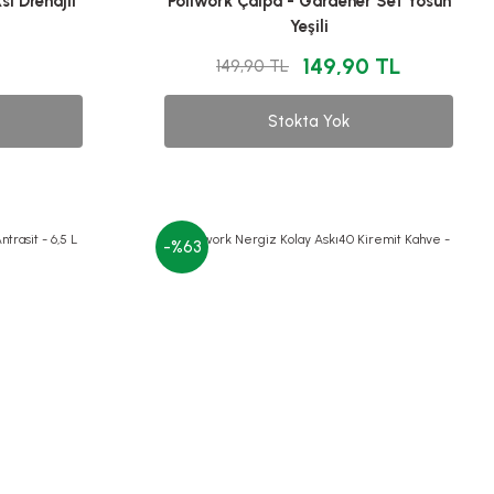
ı Drenajlı
Poliwork Çalpa - Gardener Set Yosun
Yeşili
149,90 TL
149,90 TL
Stokta Yok
-%63