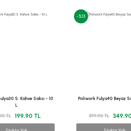
-%13
ulya30 S. Kahve Saksı - 10
Poliwork Fulya40 Beyaz Sa
L
199,90 TL
349,9
,90 TL
399,90 TL
Stokta Yok
Stokta Yok