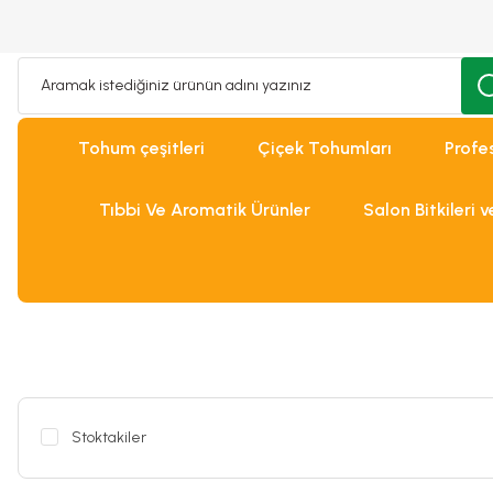
Tohum çeşitleri
Çiçek Tohumları
Profe
Tıbbi Ve Aromatik Ürünler
Salon Bitkileri 
Stoktakiler