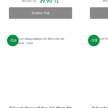
39,90 TL
49,90 TL
49
Stokta Yok
-%16
-%18