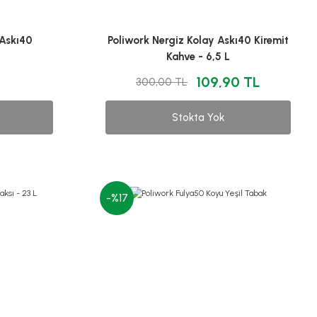
 Askı40
Poliwork Nergiz Kolay Askı40 Kiremit
Kahve - 6,5 L
109,90 TL
300,00 TL
Stokta Yok
-%17