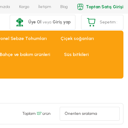
Toptan Satış Girişi
mızda
Kargo
İletişim
Blog
Üye Ol
Giriş yap
veya
Sepetim :
yonel Sebze Tohumları
Çiçek soğanları
Bahçe ve bakım ürünleri
Süs bitkileri
Toplam
137
ürün