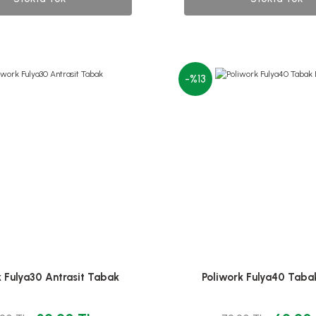
-%13
k Fulya30 Antrasit Tabak
Poliwork Fulya40 Taba