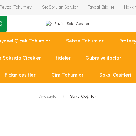
Peyzaj Tohumevi
Sık Sorulan Sorular
Faydalı Bilgiler
Hakkı
syonel Çiçek Tohumları
Sebze Tohumları
Profes
ve Saksıda Çiçekler
fideler
Gübre ve ilaçlar
Fidan çeşitleri
Çim Tohumları
Saksı Çeşitleri
Anasayfa
Saksı Çeşitleri