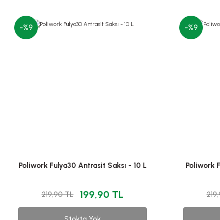
-%9
-%9
Poliwork Fulya30 Antrasit Saksı - 10 L
Poliwork F
199,90 TL
219,90 TL
219
Stokta Yok