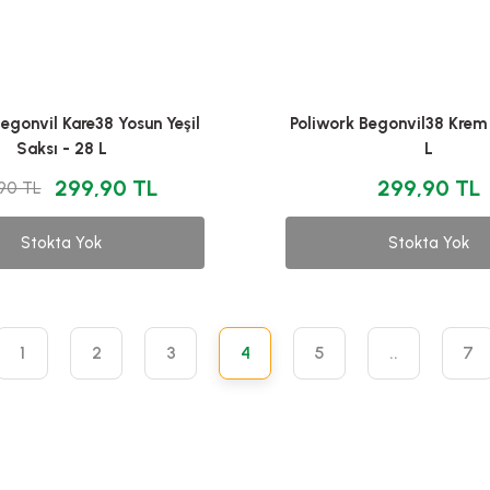
egonvil Kare38 Yosun Yeşil
Poliwork Begonvil38 Krem 
Saksı - 28 L
L
299,90 TL
299,90 TL
90 TL
Stokta Yok
Stokta Yok
1
2
3
4
5
..
7