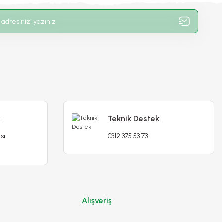
ş
Teknik Destek
sı
0312 375 53 73
Alışveriş