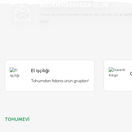
BİZDEN HABERDAR OLUN
Fırsat ve indirimlerden haberdar olmak için
e-bült
olun!
El işçiliği
Tohumdan fidana ürün grupları!
TOHUMEVİ