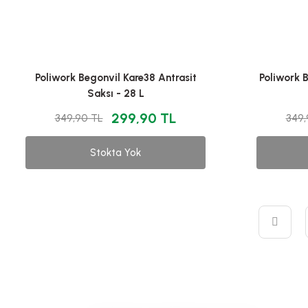
Poliwork Begonvil Kare38 Antrasit
Poliwork B
Saksı - 28 L
299,90 TL
349,90 TL
349,
Stokta Yok