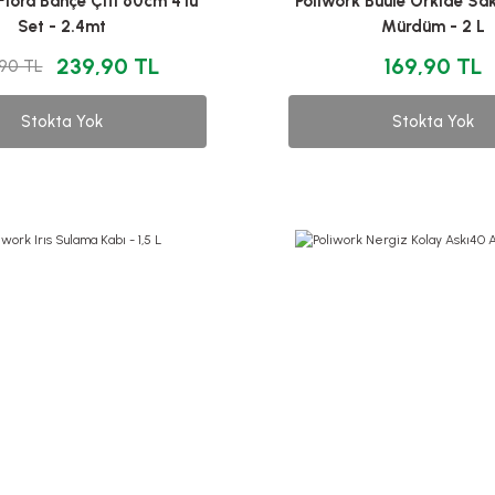
Flora Bahçe Çiti 60cm 4'lü
Poliwork Buule Orkide Saks
Set - 2.4mt
Mürdüm - 2 L
239,90 TL
169,90 TL
90 TL
Stokta Yok
Stokta Yok