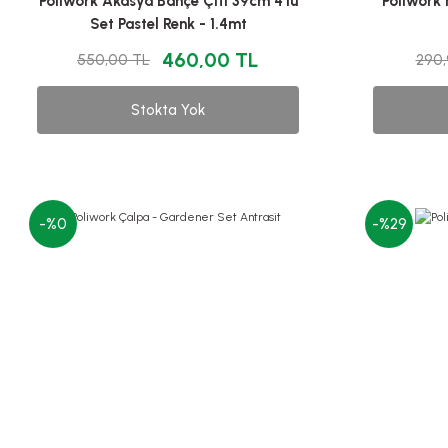
Poliwork Akasya Bahçe Çiti 39cm 4'lü
Poliwork 
Set Pastel Renk - 1.4mt
460,00 TL
550,00 TL
290,
Stokta Yok
-%0
-%29