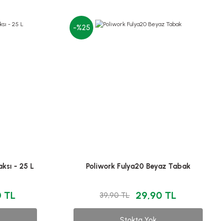
-%25
ksı - 25 L
Poliwork Fulya20 Beyaz Tabak
0 TL
29,90 TL
39,90 TL
Stokta Yok