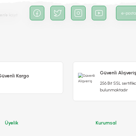
en’e
kayıt
Güvenli Alışveri
Güvenli Kargo
256 Bit SSL sertifika
bulunmaktadır
Üyelik
Kurumsal