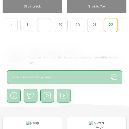
Stokta Yok
Stokta Yok
1
..
19
20
21
22
BİZDEN HABERDAR OLUN
Fırsat ve indirimlerden haberdar olmak için
e-bülten’e
kayıt
olun!