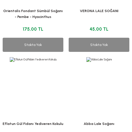
Orientalis Fondant Sümbül Soğanı
VERONA LALE SOĞANI
- Pembe - Hyacinthus
175,00 TL
45,00 TL
Stokta Yok
Stokta Yok
Eflatun Gül Fidanı Yediveren Kokulu
Abba Lale Soğanı