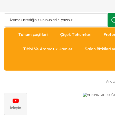
Tohum çeşitleri
Çiçek Tohumları
Profe
Tıbbi Ve Aromatik Ürünler
Salon Bitkileri 
Anas