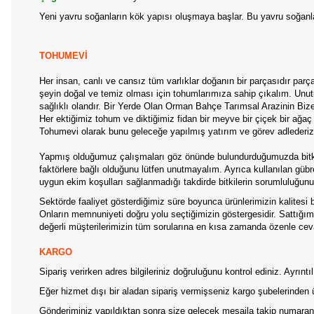
Yeni yavru soğanların kök yapısı oluşmaya başlar. Bu yavru soğanlar
TOHUMEVİ
Her insan, canlı ve cansız tüm varlıklar doğanın bir parçasıdır par
şeyin doğal ve temiz olması için tohumlarımıza sahip çıkalım. Unutul
sağlıklı olandır. Bir Yerde Olan Orman Bahçe Tarımsal Arazinin B
Her ektiğimiz tohum ve diktiğimiz fidan bir meyve bir çiçek bir ağa
Tohumevi olarak bunu geleceğe yapılmış yatırım ve görev adlederiz
Yapmış olduğumuz çalışmaları göz önünde bulundurduğumuzda bitkile
faktörlere bağlı olduğunu lütfen unutmayalım. Ayrıca kullanılan gübre
uygun ekim koşulları sağlanmadığı takdirde bitkilerin sorumluluğun
Sektörde faaliyet gösterdiğimiz süre boyunca ürünlerimizin kalitesi b
Onların memnuniyeti doğru yolu seçtiğimizin göstergesidir. Sattığımız
değerli müşterilerimizin tüm sorularına en kısa zamanda özenle ceva
KARGO
Sipariş verirken adres bilgileriniz doğruluğunu kontrol ediniz. Ayrın
Eğer hizmet dışı bir aladan sipariş vermişseniz kargo şubelerinden 
Gönderiminiz yapıldıktan sonra size gelecek mesajla takip numaranız