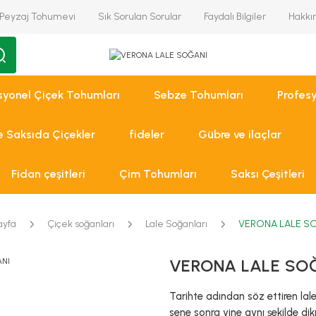
Peyzaj Tohumevi
Sık Sorulan Sorular
Faydalı Bilgiler
Hakkı
syonel Çiçek Tohumları
Sebze Tohumları
Profes
ve Saksıda Çiçekler
fideler
Gübre ve ilaçlar
Fidan çeşitleri
Çim Tohumları
Saksı Çeşitleri
ayfa
Çiçek soğanları
Lale Soğanları
VERONA LALE S
VERONA LALE SO
Tarihte adından söz ettiren laleler
sene sonra yine aynı şekilde dik