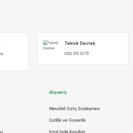
Rococo Parrot Lale Soğanı - Tulipa
75,00 TL
ş
Teknik Destek
sı
0312 375 53 73
Stokta Yok
Alışveriş
Mesafeli Satış Sözleşmesi
Gizlilik ve Güvenlik
e Soğanı
mu
İptal İade Koşullari