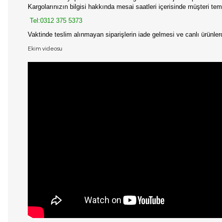
Kargolarınızın bilgisi hakkında mesai saatleri içerisinde müşteri temsi
Tel:
0312 375 5373
Vaktinde teslim alınmayan siparişlerin iade gelmesi ve canlı ürünl
Ekim videosu