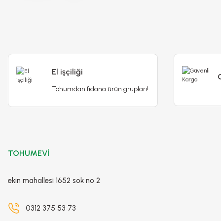
45,00 TL
50,00 TL
Stokta Yok
Stokta Yok
El işçiliği
Tohumdan fidana ürün grupları!
-%21
TOHUMEVİ
ekin mahallesi 1652 sok no 2
0312 375 53 73