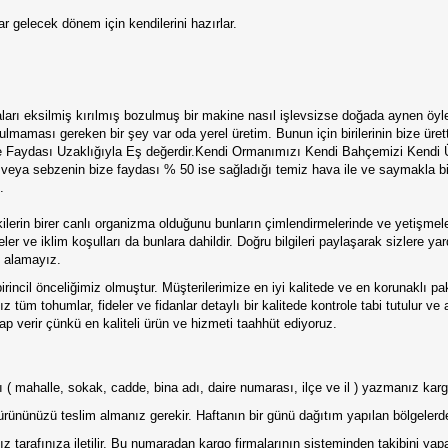
 gelecek dönem için kendilerini hazırlar.
çaları eksilmiş kırılmış bozulmuş bir makine nasıl işlevsizse doğada aynen öyl
maması gereken bir şey var oda yerel üretim. Bunun için birilerinin bize üret
ize Faydası Uzaklığıyla Eş değerdir.Kendi Ormanımızı Kendi Bahçemizi Kend
ç veya sebzenin bize faydası % 50 ise sağladığı temiz hava ile ve saymakla bi
.
rin birer canlı organizma olduğunu bunların çimlendirmelerinde ve yetişmeler
ler ve iklim koşulları da bunlara dahildir. Doğru bilgileri paylaşarak sizlere 
u alamayız.
irincil önceliğimiz olmuştur. Müşterilerimize en iyi kalitede ve en korunaklı p
 tüm tohumlar, fideler ve fidanlar detaylı bir kalitede kontrole tabi tutulur ve
p verir çünkü en kaliteli ürün ve hizmeti taahhüt ediyoruz.
tılı ( mahalle, sokak, cadde, bina adı, daire numarası, ilçe ve il ) yazmanız ka
ürününüzü teslim almanız gerekir. Haftanın bir günü dağıtım yapılan bölgelerde
 tarafınıza iletilir. Bu numaradan kargo firmalarının sisteminden takibini ya