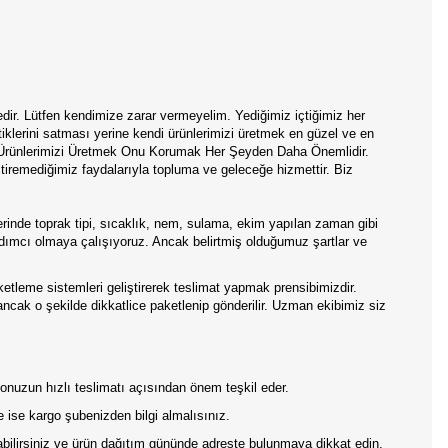
edir. Lütfen kendimize zarar vermeyelim. Yediğimiz içtiğimiz her
tiklerini satması yerine kendi ürünlerimizi üretmek en güzel ve en
i Ürünlerimizi Üretmek Onu Korumak Her Şeyden Daha Önemlidir.
tiremediğimiz faydalarıyla topluma ve geleceğe hizmettir. Biz
inde toprak tipi, sıcaklık, nem, sulama, ekim yapılan zaman gibi
yardımcı olmaya çalışıyoruz. Ancak belirtmiş olduğumuz şartlar ve
aketleme sistemleri geliştirerek teslimat yapmak prensibimizdir.
 ancak o şekilde dikkatlice paketlenip gönderilir. Uzman ekibimiz siz
rgonuzun hızlı teslimatı açısından önem teşkil eder.
 ise kargo şubenizden bilgi almalısınız.
pabilirsiniz ve ürün dağıtım gününde adreste bulunmaya dikkat edin.