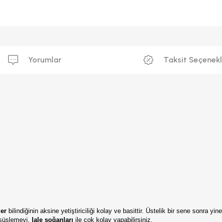
Yorumlar
Taksit Seçenekl
ler
bilindiğinin aksine yetiştiriciliği kolay ve basittir. Üstelik bir sene sonra yi
 süslemeyi,
lale soğanları
ile çok kolay yapabilirsiniz.