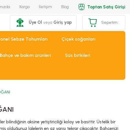
Toptan Satış Girişi
mızda
Kargo
İletişim
Blog
Üye Ol
Giriş yap
veya
Sepetim :
yonel Sebze Tohumları
Çiçek soğanları
Bahçe ve bakım ürünleri
Süs bitkileri
OĞANI
ĞANI
 bilindiğinin aksine yetiştiriciliği kolay ve basittir. Üstelik bir
miş olduğunuz lalelerin en az yarısı tekrar çıkacaktır. Bahçenizi