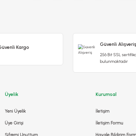
45,00 TL
50,00 TL
Stokta Yok
Stokta Yok
Güvenli Alışveri
Güvenli Kargo
256 Bit SSL sertifika
bulunmaktadır
Üyelik
Kurumsal
Yeni Üyelik
İletişim
Üye Girişi
İletişim Formu
Canasta Lale Soğanı
Caractere Lal
Şifremi Unuttum
Havale Bildirim For