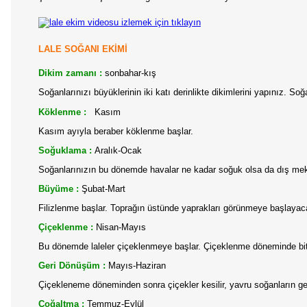
lale ekim videosu izlemek için tıklayın
LALE SOĞANI EKİMİ
Dikim zamanı :
sonbahar-kış
Soğanlarınızı büyüklerinin iki katı derinlikte dikimlerini yapınız. 
Köklenme :
K
asım
Kasım ayıyla beraber köklenme başlar.
Soğuklama :
Aralık-Ocak
Soğanlarınızın bu dönemde havalar ne kadar soğuk olsa da dış me
Büyüme :
Şubat-Mart
Filizlenme başlar. Toprağın üstünde yaprakları görünmeye başlayaca
Çiçeklenme :
Nisan-Mayıs
Bu dönemde laleler çiçeklenmeye başlar. Çiçeklenme döneminde bitki
Geri Dönüşüm :
Mayıs-Haziran
Çiçekleneme döneminden sonra çiçekler kesilir, yavru soğanların geli
Çoğaltma :
Temmuz-Eylül