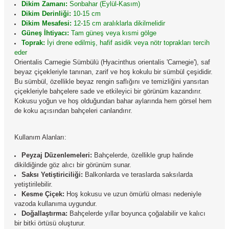
Dikim Zamanı:
Sonbahar (Eylül-Kasım)
Dikim Derinliği:
10-15 cm
Dikim Mesafesi:
12-15 cm aralıklarla dikilmelidir
Güneş İhtiyacı:
Tam güneş veya kısmi gölge
Toprak:
İyi drene edilmiş, hafif asidik veya nötr toprakları tercih
eder
Orientalis Carnegie Sümbülü (Hyacinthus orientalis 'Carnegie'),
saf
beyaz çiçekleriyle tanınan, zarif ve hoş kokulu bir sümbül çeşididir.
Bu sümbül, özellikle beyaz rengin saflığını ve temizliğini yansıtan
çiçekleriyle bahçelere sade ve etkileyici bir görünüm kazandırır.
Kokusu yoğun ve hoş olduğundan bahar aylarında hem görsel hem
de koku açısından bahçeleri canlandırır.
Kullanım Alanları:
Peyzaj Düzenlemeleri:
Bahçelerde, özellikle grup halinde
dikildiğinde göz alıcı bir görünüm sunar.
Saksı Yetiştiriciliği:
Balkonlarda ve teraslarda saksılarda
yetiştirilebilir.
Kesme Çiçek:
Hoş kokusu ve uzun ömürlü olması nedeniyle
vazoda kullanıma uygundur.
Doğallaştırma:
Bahçelerde yıllar boyunca çoğalabilir ve kalıcı
bir bitki örtüsü oluşturur.