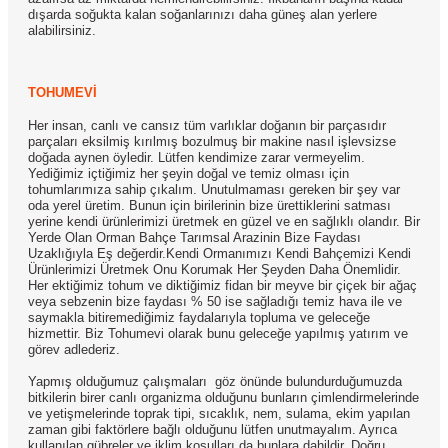
dışarda soğukta kalan soğanlarınızı daha güneş alan yerlere
alabilirsiniz.
TOHUMEVİ
Her insan, canlı ve cansız tüm varlıklar doğanın bir parçasıdır
parçaları eksilmiş kırılmış bozulmuş bir makine nasıl işlevsizse
doğada aynen öyledir. Lütfen kendimize zarar vermeyelim.
Yediğimiz içtiğimiz her şeyin doğal ve temiz olması için
tohumlarımıza sahip çıkalım. Unutulmaması gereken bir şey var
oda yerel üretim. Bunun için birilerinin bize ürettiklerini satması
yerine kendi ürünlerimizi üretmek en güzel ve en sağlıklı olandır. Bir
Yerde Olan Orman Bahçe Tarımsal Arazinin Bize Faydası
Uzaklığıyla Eş değerdir.Kendi Ormanımızı Kendi Bahçemizi Kendi
Ürünlerimizi Üretmek Onu Korumak Her Şeyden Daha Önemlidir.
Her ektiğimiz tohum ve diktiğimiz fidan bir meyve bir çiçek bir ağaç
veya sebzenin bize faydası % 50 ise sağladığı temiz hava ile ve
saymakla bitiremediğimiz faydalarıyla topluma ve geleceğe
hizmettir. Biz Tohumevi olarak bunu geleceğe yapılmış yatırım ve
görev adlederiz.
Yapmış olduğumuz çalışmaları göz önünde bulundurduğumuzda
bitkilerin birer canlı organizma olduğunu bunların çimlendirmelerinde
ve yetişmelerinde toprak tipi, sıcaklık, nem, sulama, ekim yapılan
zaman gibi faktörlere bağlı olduğunu lütfen unutmayalım. Ayrıca
kullanılan gübreler ve iklim koşulları da bunlara dahildir. Doğru