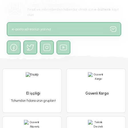
BİZDEN HABERDAR OLUN
Bu ürüne benzer farklı alternatifler olmalı.
Fırsat ve indirimlerden haberdar olmak için
e-bülten’e
kayıt
olun!
Gönder
Acem Borusu Sarmaşığı Fidanı - Campsis Radicans
200,00 TL
El işçiliği
Güvenli Kargo
Tohumdan fidana ürün grupları!
Stokta Yok