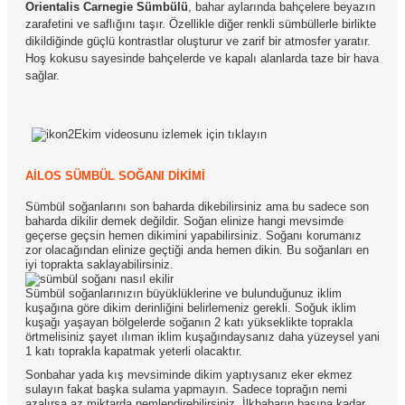
Orientalis Carnegie Sümbülü
, bahar aylarında bahçelere beyazın
zarafetini ve saflığını taşır. Özellikle diğer renkli sümbüllerle birlikte
dikildiğinde güçlü kontrastlar oluşturur ve zarif bir atmosfer yaratır.
Hoş kokusu sayesinde bahçelerde ve kapalı alanlarda taze bir hava
sağlar.
Ekim videosunu izlemek için tıklayın
AİLOS SÜMBÜL SOĞANI DİKİMİ
Sümbül soğanlarını son baharda dikebilirsiniz ama bu sadece son
baharda dikilir demek değildir. Soğan elinize hangi mevsimde
geçerse geçsin hemen dikimini yapabilirsiniz. Soğanı korumanız
zor olacağından elinize geçtiği anda hemen dikin. Bu soğanları en
iyi toprakta saklayabilirsiniz.
Sümbül soğanlarınızın büyüklüklerine ve bulunduğunuz iklim
kuşağına göre dikim derinliğini belirlemeniz gerekli. Soğuk iklim
kuşağı yaşayan bölgelerde soğanın 2 katı yükseklikte toprakla
örtmelisiniz şayet ılıman iklim kuşağındaysanız daha yüzeysel yani
1 katı toprakla kapatmak yeterli olacaktır.
Sonbahar yada kış mevsiminde dikim yaptıysanız eker ekmez
sulayın fakat başka sulama yapmayın. Sadece toprağın nemi
azalırsa az miktarda nemlendirebilirsiniz. İlkbaharın başına kadar