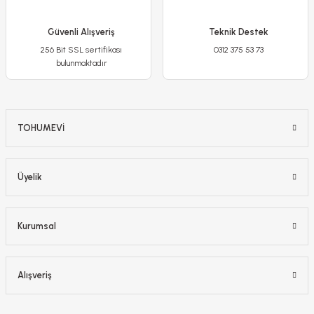
Güvenli Alışveriş
Teknik Destek
256 Bit SSL sertifikası
0312 375 53 73
bulunmaktadır
TOHUMEVİ
Üyelik
Orientalis Fondant Sümbül Soğanı - Pembe - Hyacinthus
Kurumsal
175,00 TL
Alışveriş
Stokta Yok