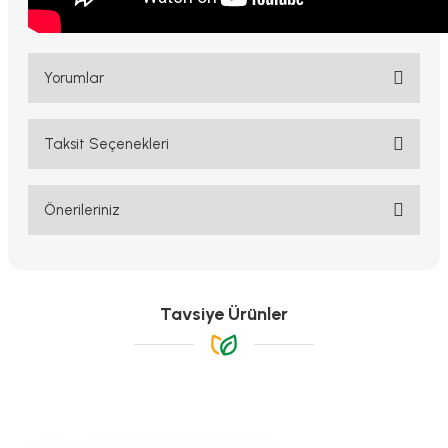
Yorumlar
Taksit Seçenekleri
Bu ürüne ilk yorumu siz yapın!
Yorum Yaz
Önerileriniz
Bu ürünün fiyat bilgisi, resim, ürün açıklamalarında ve diğer
konularda yetersiz gördüğünüz noktaları öneri formunu kullanarak
tarafımıza iletebilirsiniz.
Görüş ve önerileriniz için teşekkür ederiz.
Tavsiye Ürünler
Ürün resmi kalitesiz, bozuk veya görüntülenemiyor.
Ürün açıklamasında eksik bilgiler bulunuyor.
Ürün bilgilerinde hatalar bulunuyor.
Ürün fiyatı diğer sitelerden daha pahalı.