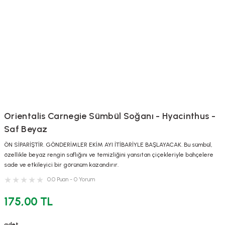
Orientalis Carnegie Sümbül Soğanı - Hyacinthus -
Saf Beyaz
ÖN SİPARİŞTİR. GÖNDERİMLER EKİM AYI İTİBARİYLE BAŞLAYACAK. Bu sümbül,
özellikle beyaz rengin saflığını ve temizliğini yansıtan çiçekleriyle bahçelere
sade ve etkileyici bir görünüm kazandırır.
0.0 Puan - 0 Yorum
175,00 TL
adet