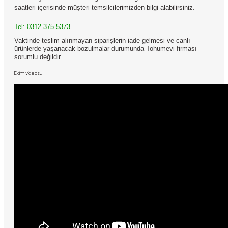
saatleri içerisinde müşteri temsilcilerimizden bilgi alabilirsiniz.
Tel:
0312 375 5373
Vaktinde teslim alınmayan siparişlerin iade gelmesi ve canlı
ürünlerde yaşanacak bozulmalar durumunda Tohumevi firması
sorumlu değildir.
Ekim videosu