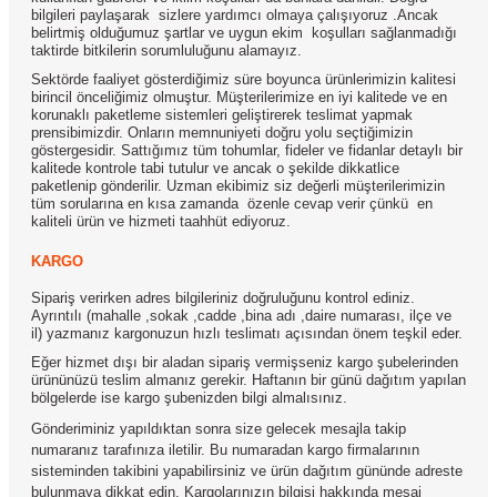
bilgileri paylaşarak sizlere yardımcı olmaya çalışıyoruz .Ancak
belirtmiş olduğumuz şartlar ve uygun ekim koşulları sağlanmadığı
taktirde bitkilerin sorumluluğunu alamayız.
Sektörde faaliyet gösterdiğimiz süre boyunca ürünlerimizin kalitesi
birincil önceliğimiz olmuştur. Müşterilerimize en iyi kalitede ve en
korunaklı paketleme sistemleri geliştirerek teslimat yapmak
prensibimizdir. Onların memnuniyeti doğru yolu seçtiğimizin
göstergesidir. Sattığımız tüm tohumlar, fideler ve fidanlar detaylı bir
kalitede kontrole tabi tutulur ve ancak o şekilde dikkatlice
paketlenip gönderilir. Uzman ekibimiz siz değerli müşterilerimizin
tüm sorularına en kısa zamanda özenle cevap verir çünkü en
kaliteli ürün ve hizmeti taahhüt ediyoruz.
KARGO
Sipariş verirken adres bilgileriniz doğruluğunu kontrol ediniz.
Ayrıntılı (mahalle ,sokak ,cadde ,bina adı ,daire numarası, ilçe ve
il) yazmanız kargonuzun hızlı teslimatı açısından önem teşkil eder.
Eğer hizmet dışı bir aladan sipariş vermişseniz kargo şubelerinden
ürününüzü teslim almanız gerekir. Haftanın bir günü dağıtım yapılan
bölgelerde ise kargo şubenizden bilgi almalısınız.
Gönderiminiz yapıldıktan sonra size gelecek mesajla takip
numaranız tarafınıza iletilir. Bu numaradan kargo firmalarının
sisteminden takibini yapabilirsiniz ve ürün dağıtım gününde adreste
bulunmaya dikkat edin. Kargolarınızın bilgisi hakkında mesai