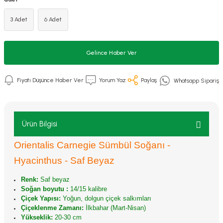
3 Adet
6 Adet
Gelince Haber Ver
Fiyatı Düşünce Haber Ver
Yorum Yaz
Paylaş
Whatsapp Sipariş
Ürün Bilgisi
Orientalis Carnegie Sümbül Soğanı -
Hyacinthus - Saf Beyaz
Renk:
Saf beyaz
Soğan boyutu :
14/15 kalibre
Çiçek Yapısı:
Yoğun, dolgun çiçek salkımları
Çiçeklenme Zamanı:
İlkbahar (Mart-Nisan)
Yükseklik:
20-30 cm