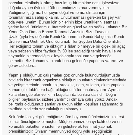
parçaları eksilmiş kırılmış bozulmuş bir makine nasıl işlevsizse
doğada aynen öyledir. Lütfen kendimize zarar vermeyelim.
Yediğimiz içtiğimiz her şeyin doğal ve temiz olması için
tohumlarımıza sahip çıkalım. Unutulmaması gereken bir şey var
oda yerel üretim. Bunun için birilerinin bize ürettiklerini satması
yerine kendi ürünlerimizi üretmek en güzel ve en sağlıklı olandır. Bir
Yerde Olan Orman Bahçe Tarımsal Arazinin Bize Faydası
Uzaklığıyla Eş değerdir.Kendi Ormanımızı Kendi Bahçemizi Kendi
Ürünlerimizi Üretmek Onu Korumak Her Şeyden Daha Önemlidir.
Her ektiğimiz tohum ve diktiğimiz fidan bir meyve bir çiçek bir ağaç
veya sebzenin bize faydası % 50 ise sağladığı temiz hava ile ve
saymakla bitiremediğimiz faydalarıyla topluma ve geleceğe
hizmettir. Biz Tohumevi olarak bunu geleceğe yapılmış yatırım ve
görev adlederiz.
Yapmış olduğumuz çalışmaları göz önünde bulundurduğumuzda
bitkilerin birer canlı organizma olduğunu bunların çimlendirmelerinde
ve yetişmelerinde toprak tipi, sıcaklık, nem, sulama, ekim yapılan
zaman gibi faktörlere bağlı olduğunu lütfen unutmayalım. Ayrıca
kullanılan gübreler ve iklim koşulları da bunlara dahildir. Doğru
bilgileri paylaşarak sizlere yardımcı olmaya çalışıyoruz. Ancak
belirtmiş olduğumuz şartlar ve uygun ekim koşulları sağlanmadığı
takdirde bitkilerin sorumluluğunu alamayız.
Sektörde faaliyet gösterdiğimiz süre boyunca ürünlerimizin kalitesi
birincil önceliğimiz olmuştur. Müşterilerimize en iyi kalitede ve en
korunaklı paketleme sistemleri geliştirerek teslimat yapmak
prensibimizdir. Onların memnuniyeti doğru yolu seçtiğimizin