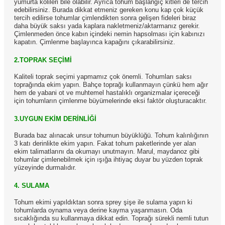
yumurta kolileri bile olabilir. Ayrıca tohum başlangıç kitleri de tercih
edebilirsiniz. Burada dikkat etmeniz gereken konu kap çok küçük
tercih edilirse tohumlar çimlendikten sonra gelişen fideleri biraz
daha büyük saksı yada kaplara nakletmeniz/aktarmanız gerekir.
Çimlenmeden önce kabın içindeki nemin hapsolması için kabınızı
kapatın. Çimlenme başlayınca kapağını çıkarabilirsiniz.
2.TOPRAK SEÇİMİ
Kaliteli toprak seçimi yapmamız çok önemli. Tohumları saksı
toprağında ekim yapın. Bahçe toprağı kullanmayın çünkü hem ağır
hem de yabani ot ve muhtemel hastalıklı organizmalar içereceği
için tohumların çimlenme büyümelerinde eksi faktör oluşturacaktır.
3.UYGUN EKİM DERİNLİĞİ
Burada baz alınacak unsur tohumun büyüklüğü. Tohum kalınlığının
3 katı derinlikte ekim yapın. Fakat tohum paketlerinde yer alan
ekim talimatlarını da okumayı unutmayın. Marul, maydanoz gibi
tohumlar çimlenebilmek için ışığa ihtiyaç duyar bu yüzden toprak
yüzeyinde durmalıdır.
4. SULAMA
Tohum ekimi yapıldıktan sonra sprey şişe ile sulama yapın ki
tohumlarda oynama veya derine kayma yaşanmasın. Oda
sıcaklığında su kullanmaya dikkat edin. Toprağı sürekli nemli tutun