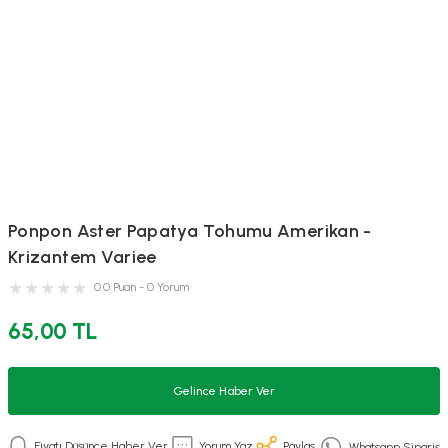
Ponpon Aster Papatya Tohumu Amerikan -
Krizantem Variee
0.0 Puan - 0 Yorum
65,00 TL
Gelince Haber Ver
Fiyatı Düşünce Haber Ver
Yorum Yaz
Paylaş
Whatsapp Sipariş