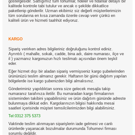
göstergesidir. Sattığımız tüm tohumlar, fideler ve fidanlar detaylı bir
kalitede kontrole tabi tutulur ve ancak o şekilde dikkatlice
paketlenip gönderilir. Uzman ekibimiz siz değerli müşterilerimizin
tüm sorularına en kısa zamanda özenle cevap verir çünkü en
kaliteli ürün ve hizmeti taahhüt ediyoruz.
KARGO
Sipariş verirken adres bilgileriniz doğruluğunu kontrol ediniz.
Ayrıntılı ( mahalle, sokak, cadde, bina adı, daire numarası, ilçe ve
il ) yazmanız kargonuzun hızlı teslimatı açısından önem teşkil
eder.
Eğer hizmet dışı bir aladan sipariş vermişseniz kargo şubelerinden
ürününüzü teslim almanız gerekir. Haftanın bir günü dağıtım yapılan
bölgelerde ise kargo şubenizden bilgi almalısınız.
Gönderiminiz yapıldıktan sonra size gelecek mesajla takip
numaranız tarafınıza iletilir. Bu numaradan kargo firmalarının
sisteminden takibini yapabilirsiniz ve ürün dağıtım gününde adreste
bulunmaya dikkat edin. Kargolarınızın bilgisi hakkında mesai
saatleri içerisinde müşteri temsilcilerimizden bilgi alabilirsiniz.
Tel:0312 375 5373
Vaktinde teslim alınmayan siparişlerin iade gelmesi ve canlı
ürünlerde yaşanacak bozulmalar durumunda Tohumevi firması
sorumlu değildir.