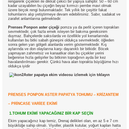
rengarenk çiçekleri ile dikkat çekici bir yapıya sahiptir. 50 – 60 cm
kadar uzayabilen bu çiçeğin beyaz kırmızı pembe mavi olmak
üzere birçok rengi bulunmaktadır. Tek yıllık bir çeşittir fakat
tohumlarını alıp yetiştirmeye devam edebilirsiniz. Sabır, sadakat ve
zarafet anlamlarına gelmektedir.
Prenses
Ponpon aster çiçeği
pomza ya da perlit içeren toprakları
sevmektedir, çok fazla emek isteyen bir bakıma gereksinim
duymaz. Bahçelerde saksılarda ve özellikle yol kenarlarında
kullanılan bu bitki sabah güneşini oldukça sevmektedir, öğleden
sonra gelen yarı gölgeli alanlarda verim göstermektedir. Kış
aylarında ve don olaylarına karşı dayanıklı bir bitkidir. Böcek
yapmayan zahmetsiz ve kanaatkar olan bu çiçekler yerini
beğenirse hızla gelişirler bu bitkinin toprağının ayda bir kez
havalandırılması gerekir. Çünkü hava alan toprakta büyüğüme hızı
oldukça iyidir
Aster papatya ekim videosu izlemek için tıklayın
PRENSES PONPON ASTER PAPATYA TOHUMU – KRİZANTEM
– PRİNCASE VARİEE EKİMİ
1.TOHUM EKİMİ YAPACAĞINIZ BİR KAP SEÇİN
Ekim yapacağınız kap temiz, Drenaj delikleri olan, en az 5 e 7 cm
büyüklüğe sahip olmalı. Viyoller, plastik kutular, yoğurt kapları hatta