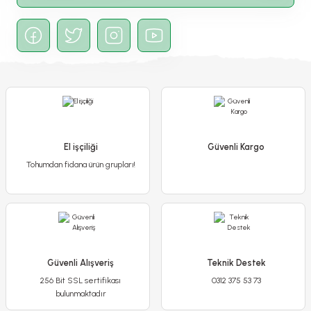
Gönder
Afrika Papatya Tohumu – Osteospermum Ecklonis
65,00 TL
El işçiliği
Güvenli Kargo
Tohumdan fidana ürün grupları!
Detaylı İncele
Sepete Ekle
Güvenli Alışveriş
Teknik Destek
256 Bit SSL sertifikası
0312 375 53 73
bulunmaktadır