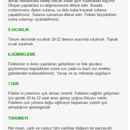
ancak hastalıklara sebep olacak kadar aşırı sulamadan kaçının.
Oluşan yapraklara su değmemesine dikkat edin. Burada
zorlanırsanız dipten sulama, su dolu kaba koyarak sulama
yapabilirsiniz. Sulama zamanına dikkat edin. Fideler büyüdükten
sonra sulamayı azaltabilirsiniz.
5.SICAKLIK
Tohum ekiminde sıcaklık 18-22 derece arasında tutulmalı. Toprak
sıcak tutulmalı.
6.GÜBRELEME
Fideleriniz in ikinci yaprakları geliştikten ve fide gövdesi
güçlenmeye başladıktan sonra sıvı yada su bazlı toz endeks
gübrelerden kullanabilirsiniz. Yavaş ve az miktarda uygulayın
7.IŞIK
Fideler in yeterince ışık alması önemli. Fidelerin sağlıklı gelişmesi
için günde 10 ila 12 saat arası güneş ışığına ihtiyacı vardır.
Fidelerin ışık yönüne doğru eğilmeye başlaması yeterli ışık
almadığının göstergesidir.
TOHUMEVİ
Her insan, canlı ve cansız tüm varlıklar doğanın bir parçasıdır