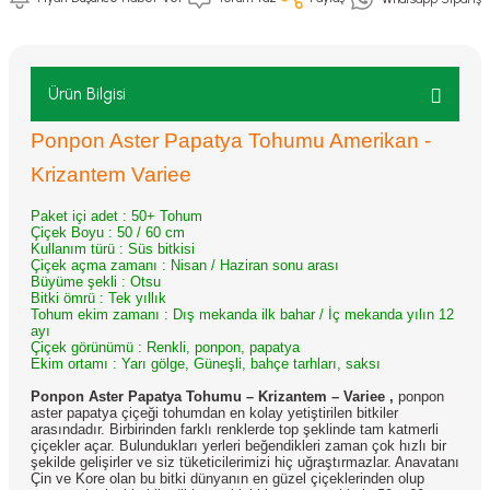
Ürün Bilgisi
Ponpon Aster Papatya Tohumu Amerikan -
Krizantem Variee
Paket içi adet : 50+ Tohum
Çiçek Boyu :
50 / 60 cm
Kullanım türü :
Süs bitkisi
Çiçek açma zamanı :
Nisan / Haziran sonu arası
Büyüme şekli :
Otsu
Bitki ömrü :
Tek yıllık
Tohum ekim zamanı : Dış mekanda ilk bahar / İç mekanda yılın 12
ayı
Çiçek görünümü :
Renkli, ponpon, papatya
Ekim ortamı :
Yarı gölge, Güneşli, bahçe tarhları, saksı
Ponpon Aster Papatya Tohumu – Krizantem – Variee
,
ponpon
aster papatya çiçeği tohumdan en kolay yetiştirilen bitkiler
arasındadır. Birbirinden farklı renklerde top şeklinde tam katmerli
çiçekler açar. Bulundukları yerleri beğendikleri zaman çok hızlı bir
şekilde gelişirler ve siz tüketicilerimizi hiç uğraştırmazlar
. Anavatanı
Çin ve Kore olan bu bitki dünyanın en güzel çiçeklerinden olup