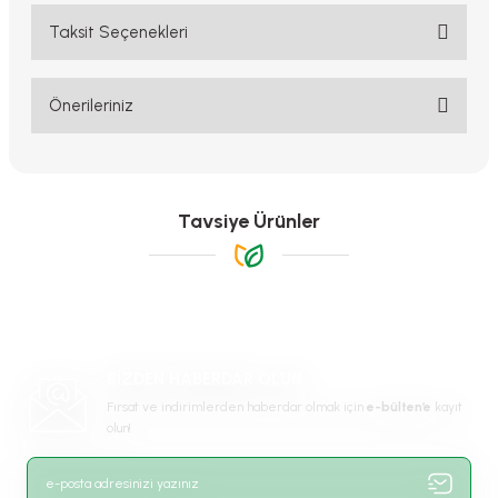
Taksit Seçenekleri
Bu ürüne ilk yorumu siz yapın!
Yorum Yaz
Önerileriniz
Bu ürünün fiyat bilgisi, resim, ürün açıklamalarında ve diğer
konularda yetersiz gördüğünüz noktaları öneri formunu kullanarak
tarafımıza iletebilirsiniz.
Görüş ve önerileriniz için teşekkür ederiz.
Tavsiye Ürünler
Ürün resmi kalitesiz, bozuk veya görüntülenemiyor.
Ürün açıklamasında eksik bilgiler bulunuyor.
Ürün bilgilerinde hatalar bulunuyor.
Ürün fiyatı diğer sitelerden daha pahalı.
BİZDEN HABERDAR OLUN
Bu ürüne benzer farklı alternatifler olmalı.
Fırsat ve indirimlerden haberdar olmak için
e-bülten’e
kayıt
olun!