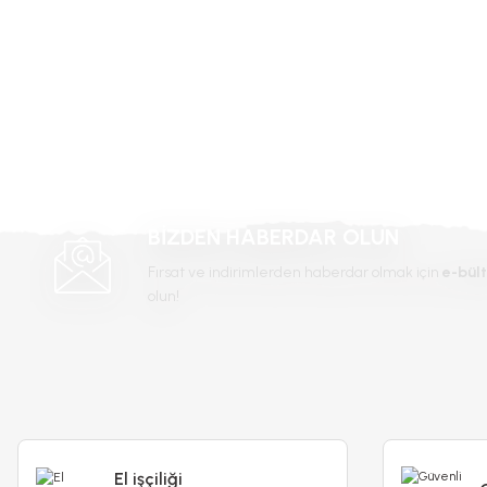
Ürün fiyatı diğer sitelerden daha pahalı.
Bu ürüne benzer farklı alternatifler olmalı.
-%14
BİZDEN HABERDAR OLUN
Fırsat ve indirimlerden haberdar olmak için
e-bült
olun!
El işçiliği