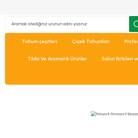
Tohum çeşitleri
Çiçek Tohumları
Profe
Tıbbi Ve Aromatik Ürünler
Salon Bitkileri 