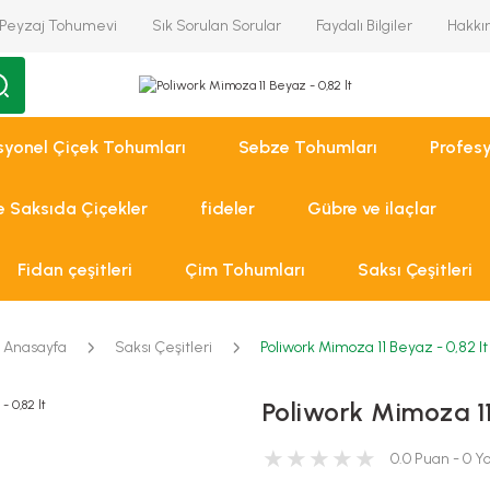
Peyzaj Tohumevi
Sık Sorulan Sorular
Faydalı Bilgiler
Hakkı
syonel Çiçek Tohumları
Sebze Tohumları
Profes
ve Saksıda Çiçekler
fideler
Gübre ve ilaçlar
Fidan çeşitleri
Çim Tohumları
Saksı Çeşitleri
Anasayfa
Saksı Çeşitleri
Poliwork Mimoza 11 Beyaz - 0,82 lt
Poliwork Mimoza 11
0.0 Puan - 0 