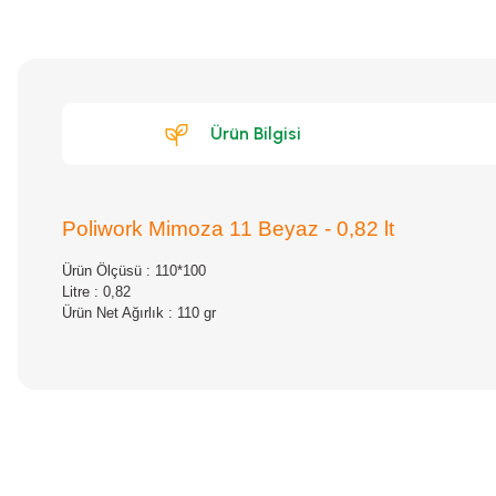
Ürün Bilgisi
Poliwork Mimoza 11 Beyaz - 0,82 lt
Ürün Ölçüsü : 110*100
Litre : 0,82
Ürün Net Ağırlık : 110 gr
Bu ürünün fiyat bilgisi, resim, ürün açıklamalarında ve diğer konular
Görüş ve önerileriniz için teşekkür ederiz.
Ürün resmi kalitesiz, bozuk veya görüntülenemiyor.
Ürün açıklamasında eksik bilgiler bulunuyor.
Ürün bilgilerinde hatalar bulunuyor.