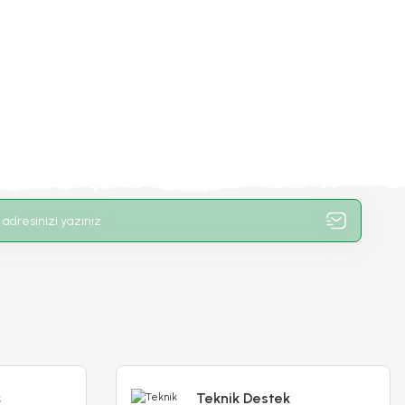
e - 5 lt
Poliwork Dora 16 Forest - 2 lt
L
300,00 TL
Stokta Yok
ş
Teknik Destek