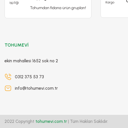
Tohumdan fidana ürün grupları!
Poliwork Akasya Kaktüs 8,5 Pastel Mix Saksı - 0,42 L
29,90 TL
34,90 TL
Stokta Yok
TOHUMEVİ
ekin mahallesi 1652 sok no 2
0312 375 53 73
info@tohumevi.com.tr
2022 Copyright
tohumevi.com.tr
| Tüm Hakları Saklıdır.