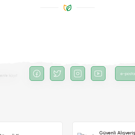
Gönder
en’e
kayıt
Poliwork Luna 21 Ston
Poliwork ıxora 15 Forest - 2 lt
300,00 T
84,90 TL
Stokta Yok
Stokta Yok
Güvenli Alışveri