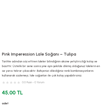
Pink Imperession Lale Soğanı – Tulipa
Tarihte adından söz ettiren laleler bilindiğinin aksine yetiştiriciliği kolay ve
basittir. Üstelik bir sene sonra yine aynı şekilde dikmiş olduğunuz lalelerin en
az yarısı tekrar çıkacaktır. Bahçenizi dilediğiniz renk kombinasyonlarını
kullanarak süslemeyi, lale soğanları ile çok kolay yapabilirsiniz.
0.0 Puan - 0 Yorum
45,00 TL
adet