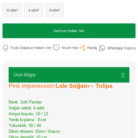
16 adet
4 adet
8 adet
Gelince Haber Ver
Fiyatı Düşünce Haber Ver
Yorum Yaz
Paylaş
Whatsapp Sipariş
Ürün Bilgisi
Pink Imperession
Lale Soğanı – Tulipa
Renk: Soft Pembe
Soğan adedi: 4 adet
Ampul boyutu: 10 / 12
Yerde kışlama : Evet
Yükseklik: 30 / 40
Dikim dönemi: Ekim / Kasım
Dikim derinliği: 10
cm