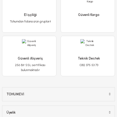
El işçiliği
Güvenli Kargo
Tohumdan fidana ürün grupları!
Antartica Lale Soğanı - Tulipa
Rococo Parrot Lale Soğanı - Tulipa
125,00 TL
99,00 TL
Güvenli Alışveriş
Teknik Destek
75,00 TL
256 Bit SSL sertifikası
0312 375 53 73
Stokta Yok
bulunmaktadır
Stokta Yok
TOHUMEVİ
Üyelik