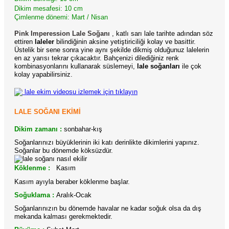
Dikim mesafesi: 10 cm
Çimlenme dönemi: Mart / Nisan
Pink Imperession Lale Soğanı
, katlı sarı lale tarihte adından söz
ettiren
laleler
bilindiğinin aksine yetiştiriciliği kolay ve basittir.
Üstelik bir sene sonra yine aynı şekilde dikmiş olduğunuz lalelerin
en az yarısı tekrar çıkacaktır. Bahçenizi dilediğiniz renk
kombinasyonlarını kullanarak süslemeyi,
lale soğanları
ile çok
kolay yapabilirsiniz.
lale ekim videosu izlemek için tıklayın
LALE SOĞANI EKİMİ
Dikim zamanı :
sonbahar-kış
Soğanlarınızı büyüklerinin iki katı derinlikte dikimlerini yapınız.
Soğanlar bu dönemde köksüzdür.
Köklenme :
K
asım
Kasım ayıyla beraber köklenme başlar.
Soğuklama :
Aralık-Ocak
Soğanlarınızın bu dönemde havalar ne kadar soğuk olsa da dış
mekanda kalması gerekmektedir.