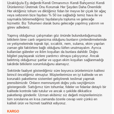
Uzaklığıyla Eş değerdir.Kendi Ormanımızı Kendi Bahçemizi Kendi
Ürünlerimizi Üretmek Onu Korumak Her Şeyden Daha Önemlidir.
Her ektiğimiz tohum ve diktiğimiz fidan bir meyve bir çiçek bir ağaç
veya sebzenin bize faydası % 50 ise sağladığı temiz hava ile ve
saymakla bitiremediğimiz faydalarıyla topluma ve geleceğe
hizmettir. Biz Tohumevi olarak bunu geleceğe yapılmış yatırım ve
görev adlederiz.
Yapmış olduğumuz çalışmaları göz önünde bulundurduğumuzda
bitkilerin birer canlı organizma olduğunu bunların çimlendirmelerinde
ve yetişmelerinde toprak tipi, sıcaklık, nem, sulama, ekim yapılan
zaman gibi faktörlere bağlı olduğunu lütfen unutmayalım. Ayrıca
kullanılan gübreler ve iklim koşulları da bunlara dahildir. Doğru
bilgileri paylaşarak sizlere yardımcı olmaya çalışıyoruz. Ancak
belirtmiş olduğumuz şartlar ve uygun ekim koşulları sağlanmadığı
takdirde bitkilerin sorumluluğunu alamayız.
Sektörde faaliyet gösterdiğimiz süre boyunca ürünlerimizin kalitesi
birincil önceliğimiz olmuştur. Müşterilerimize en iyi kalitede ve en
korunaklı paketleme sistemleri geliştirerek teslimat yapmak
prensibimizdir. Onların memnuniyeti doğru yolu seçtiğimizin
göstergesidir. Sattığımız tüm tohumlar, fideler ve fidanlar detaylı bir
kalitede kontrole tabi tutulur ve ancak o şekilde dikkatlice
paketlenip gönderilir. Uzman ekibimiz siz değerli müşterilerimizin
tüm sorularına en kısa zamanda özenle cevap verir çünkü en
kaliteli ürün ve hizmeti taahhüt ediyoruz.
KARGO