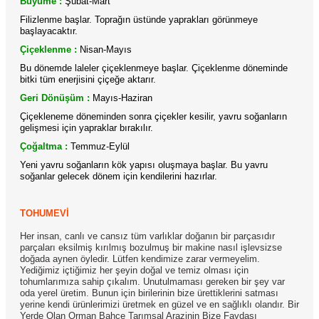
Büyüme :
Şubat-Mart
Filizlenme başlar. Toprağın üstünde yaprakları görünmeye
başlayacaktır.
Çiçeklenme :
Nisan-Mayıs
Bu dönemde laleler çiçeklenmeye başlar. Çiçeklenme döneminde
bitki tüm enerjisini çiçeğe aktarır.
Geri Dönüşüm :
Mayıs-Haziran
Çiçekleneme döneminden sonra çiçekler kesilir, yavru soğanların
gelişmesi için yapraklar bırakılır.
Çoğaltma :
Temmuz-Eylül
Yeni yavru soğanların kök yapısı oluşmaya başlar. Bu yavru
soğanlar gelecek dönem için kendilerini hazırlar.
TOHUMEVİ
Her insan, canlı ve cansız tüm varlıklar doğanın bir parçasıdır
parçaları eksilmiş kırılmış bozulmuş bir makine nasıl işlevsizse
doğada aynen öyledir. Lütfen kendimize zarar vermeyelim.
Yediğimiz içtiğimiz her şeyin doğal ve temiz olması için
tohumlarımıza sahip çıkalım. Unutulmaması gereken bir şey var
oda yerel üretim. Bunun için birilerinin bize ürettiklerini satması
yerine kendi ürünlerimizi üretmek en güzel ve en sağlıklı olandır. Bir
Yerde Olan Orman Bahçe Tarımsal Arazinin Bize Faydası