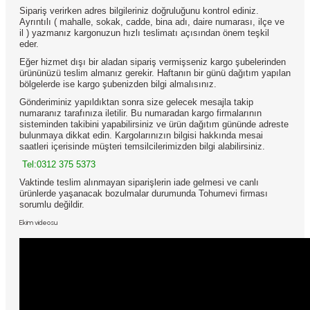
Sipariş verirken adres bilgileriniz doğruluğunu kontrol ediniz.
Ayrıntılı ( mahalle, sokak, cadde, bina adı, daire numarası, ilçe ve
il ) yazmanız kargonuzun hızlı teslimatı açısından önem teşkil
eder.
Eğer hizmet dışı bir aladan sipariş vermişseniz kargo şubelerinden
ürününüzü teslim almanız gerekir. Haftanın bir günü dağıtım yapılan
bölgelerde ise kargo şubenizden bilgi almalısınız.
Gönderiminiz yapıldıktan sonra size gelecek mesajla takip
numaranız tarafınıza iletilir. Bu numaradan kargo firmalarının
sisteminden takibini yapabilirsiniz ve ürün dağıtım gününde adreste
bulunmaya dikkat edin. Kargolarınızın bilgisi hakkında mesai
saatleri içerisinde müşteri temsilcilerimizden bilgi alabilirsiniz.
Tel:
0312 375 5373
Vaktinde teslim alınmayan siparişlerin iade gelmesi ve canlı
ürünlerde yaşanacak bozulmalar durumunda Tohumevi firması
sorumlu değildir.
Ekim videosu