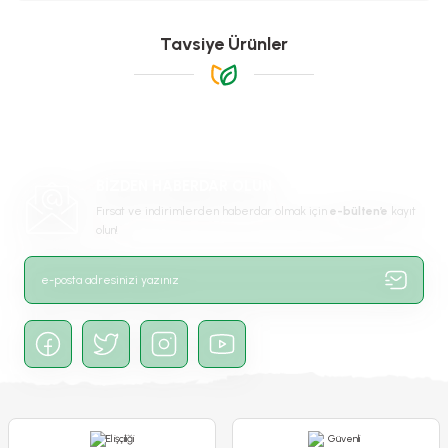
tarafımıza iletebilirsiniz.
Görüş ve önerileriniz için teşekkür ederiz.
Tavsiye Ürünler
Ürün resmi kalitesiz, bozuk veya görüntülenemiyor.
Ürün açıklamasında eksik bilgiler bulunuyor.
Ürün bilgilerinde hatalar bulunuyor.
Ürün fiyatı diğer sitelerden daha pahalı.
BİZDEN HABERDAR OLUN
Bu ürüne benzer farklı alternatifler olmalı.
Fırsat ve indirimlerden haberdar olmak için
e-bülten’e
kayıt
olun!
Abba Lale Soğanı
Alaaddin Lale Soğanı
Akebono Lale Soğanı
45,00 TL
50,00 TL
50,00 TL
Gönder
Stokta Yok
Stokta Yok
Stokta Yok
-%21