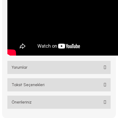
Yorumlar
Taksit Seçenekleri
Bu ürüne ilk yorumu siz yapın!
Yorum Yaz
Önerileriniz
Bu ürünün fiyat bilgisi, resim, ürün açıklamalarında ve diğer
konularda yetersiz gördüğünüz noktaları öneri formunu kullanarak