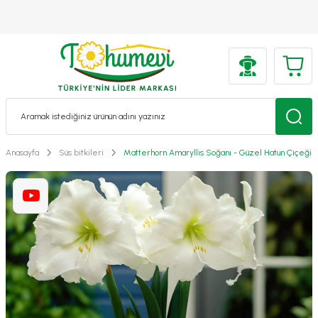
Anasayfa
Süs bitkileri
Matterhorn Amaryllis Soğanı - Güzel Hatun Çiçeği 