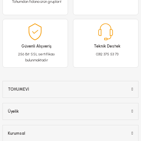
Tohumdan fidana ürün grupları!
Minerva Amaryllis Soğanı İthal - Güzel Hatun Çiçeği – Kırmızı Beyaz Ebruli
1.200,00 TL
990,00 TL
Güvenli Alışveriş
Teknik Destek
256 Bit SSL sertifikası
0312 375 53 73
bulunmaktadır
Detaylı İncele
Sepete Ekle
TOHUMEVİ
-%18
Üyelik
Kurumsal