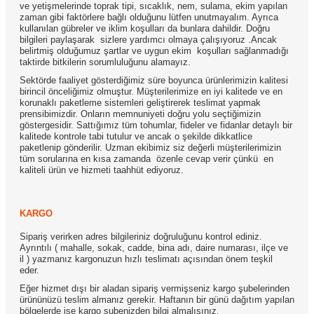
ve yetişmelerinde toprak tipi, sıcaklık, nem, sulama, ekim yapılan
zaman gibi faktörlere bağlı olduğunu lütfen unutmayalım. Ayrıca
kullanılan gübreler ve iklim koşulları da bunlara dahildir. Doğru
bilgileri paylaşarak sizlere yardımcı olmaya çalışıyoruz .Ancak
belirtmiş olduğumuz şartlar ve uygun ekim koşulları sağlanmadığı
taktirde bitkilerin sorumluluğunu alamayız.
Sektörde faaliyet gösterdiğimiz süre boyunca ürünlerimizin kalitesi
birincil önceliğimiz olmuştur. Müşterilerimize en iyi kalitede ve en
korunaklı paketleme sistemleri geliştirerek teslimat yapmak
prensibimizdir. Onların memnuniyeti doğru yolu seçtiğimizin
göstergesidir. Sattığımız tüm tohumlar, fideler ve fidanlar detaylı bir
kalitede kontrole tabi tutulur ve ancak o şekilde dikkatlice
paketlenip gönderilir. Uzman ekibimiz siz değerli müşterilerimizin
tüm sorularına en kısa zamanda özenle cevap verir çünkü en
kaliteli ürün ve hizmeti taahhüt ediyoruz.
KARGO
Sipariş verirken adres bilgileriniz doğruluğunu kontrol ediniz.
Ayrıntılı ( mahalle, sokak, cadde, bina adı, daire numarası, ilçe ve
il ) yazmanız kargonuzun hızlı teslimatı açısından önem teşkil
eder.
Eğer hizmet dışı bir aladan sipariş vermişseniz kargo şubelerinden
ürününüzü teslim almanız gerekir. Haftanın bir günü dağıtım yapılan
bölgelerde ise kargo şubenizden bilgi almalısınız.