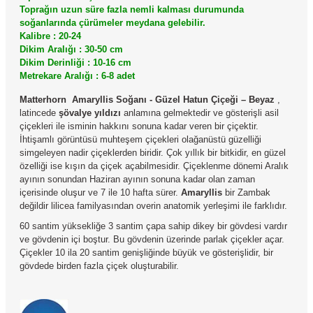
Toprağın uzun süre fazla nemli kalması durumunda
soğanlarında çürümeler meydana gelebilir.
Kalibre : 20-24
Dikim Aralığı : 30-50 cm
Dikim Derinliği : 10-16 cm
Metrekare Aralığı : 6-8 adet
Matterhorn Amaryllis Soğanı - Güzel Hatun Çiçeği – Beyaz
,
latincede
şövalye yıldızı
anlamına gelmektedir ve gösterişli asil
çiçekleri ile isminin hakkını sonuna kadar veren bir çiçektir.
İhtişamlı görüntüsü muhteşem çiçekleri olağanüstü güzelliği
simgeleyen nadir çiçeklerden biridir. Çok yıllık bir bitkidir, en güzel
özelliği ise kışın da çiçek açabilmesidir. Çiçeklenme dönemi Aralık
ayının sonundan Haziran ayının sonuna kadar olan zaman
içerisinde oluşur ve 7 ile 10 hafta sürer.
Amaryllis
bir Zambak
değildir lilicea familyasından overin anatomik yerleşimi ile farklıdır.
60 santim yüksekliğe 3 santim çapa sahip dikey bir gövdesi vardır
ve gövdenin içi boştur. Bu gövdenin üzerinde parlak çiçekler açar.
Çiçekler 10 ila 20 santim genişliğinde büyük ve gösterişlidir, bir
gövdede birden fazla çiçek oluşturabilir.