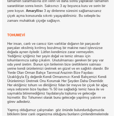
tamamen sararmasına izin verin ve daha sonra yaprakları tamamen
sarardıktan sonra kesin. Saksınızı 3 ay boyunca kuru ve serin bir
yere koyun.
Amaryllis
e 3 ay dinlenme süresini sağlamazsanız
çiçek açma konusunda sıkıntı yaşayabilirsiniz. Bu sebeple bu
zamanı muhakkak çiçeğe sağlayın.
TOHUMEVİ
Her insan, canlı ve cansız tüm varlıklar doğanın bir parçasıdır
parçaları eksilmiş kırılmış bozulmuş bir makine nasıl işlevsizse
doğada aynen öyledir. Lütfen kendimize zarar vermeyelim.
Yediğimiz içtiğimiz her şeyin doğal ve temiz olması için
tohumlarımıza sahip çıkalım. Unutulmaması gereken bir şey var
oda yerel üretim. Bunun için birilerinin bize ürettiklerini satması
yerine kendi ürünlerimizi üretmek en güzel ve en sağlıklı olandır. Bir
Yerde Olan Orman Bahçe Tarımsal Arazinin Bize Faydası
Uzaklığıyla Eş değerdir.Kendi Ormanımızı Kendi Bahçemizi Kendi
Ürünlerimizi Üretmek Onu Korumak Her Şeyden Daha Önemlidir.
Her ektiğimiz tohum ve diktiğimiz fidan bir meyve bir çiçek bir ağaç
veya sebzenin bize faydası % 50 ise sağladığı temiz hava ile ve
saymakla bitiremediğimiz faydalarıyla topluma ve geleceğe
hizmettir. Biz Tohumevi olarak bunu geleceğe yapılmış yatırım ve
görev adlederiz.
Yapmış olduğumuz çalışmaları göz önünde bulundurduğumuzda
bitkilerin birer canlı organizma olduğunu bunların çimlendirmelerinde