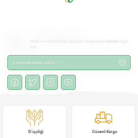
Ürün resmi kalitesiz, bozuk veya görüntülenemiyor.
Ürün açıklamasında eksik bilgiler bulunuyor.
Ürün bilgilerinde hatalar bulunuyor.
-%18
YENİ
Ürün fiyatı diğer sitelerden daha pahalı.
BİZDEN HABERDAR OLUN
Bu ürüne benzer farklı alternatifler olmalı.
Fırsat ve indirimlerden haberdar olmak için
e-bülten’e
kayıt
olun!
Gönder
El işçiliği
Güvenli Kargo