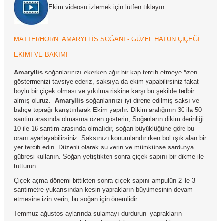
Ekim videosu izlemek için lütfen tıklayın
.
MATTERHORN AMARYLLİS SOĞANI - GÜZEL HATUN ÇİÇEĞİ
EKİMİ VE BAKIMI
Amaryllis
soğanlarınızı ekerken ağır bir kap tercih etmeye özen
göstermenizi tavsiye ederiz, saksıya da ekim yapabilirsiniz fakat
boylu bir çiçek olması ve yıkılma riskine karşı bu şekilde tedbir
almış oluruz.
Amaryllis
soğanlarınızı iyi direne edilmiş saksı ve
bahçe toprağı karıştırılarak Ekim yapılır. Dikim aralığının 30 ila 50
santim arasında olmasına özen gösterin, Soğanların dikim derinliği
10 ile 16 santim arasında olmalıdır, soğan büyüklüğüne göre bu
oranı ayarlayabilirsiniz. Saksınızı konumlandırırken bol ışık alan bir
yer tercih edin. Düzenli olarak su verin ve mümkünse sardunya
gübresi kullanın. Soğan yetiştikten sonra çiçek sapını bir dikme ile
tutturun.
Çiçek açma dönemi bittikten sonra çiçek sapını ampulün 2 ile 3
santimetre yukarısından kesin yaprakların büyümesinin devam
etmesine izin verin, bu soğan için önemlidir.
Temmuz ağustos aylarında sulamayı durdurun, yaprakların