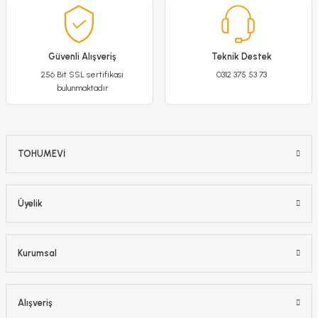
200,00 TL
Güvenli Alışveriş
Teknik Destek
Detaylı İncele
256 Bit SSL sertifikası
0312 375 53 73
bulunmaktadır
Sepete Ekle
-%20
TOHUMEVİ
Üyelik
Kurumsal
Alışveriş