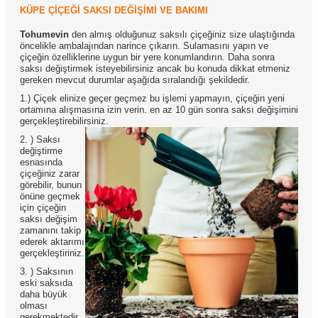
KÜPE ÇİÇEĞİ SAKSI DEĞİŞİMİ VE BAKIMI
Tohumevin
den almış olduğunuz saksılı çiçeğiniz size ulaştığında
öncelikle ambalajından narince çıkarın. Sulamasını yapın ve
çiçeğin özelliklerine uygun bir yere konumlandırın. Daha sonra
saksı değiştirmek isteyebilirsiniz ancak bu konuda dikkat etmeniz
gereken mevcut durumlar aşağıda sıralandığı şekildedir.
1.) Çiçek elinize geçer geçmez bu işlemi yapmayın, çiçeğin yeni
ortamına alışmasına izin verin. en az 10 gün sonra saksı değişimini
gerçekleştirebilirsiniz.
2. ) Saksı
değiştirme
esnasında
çiçeğiniz zarar
görebilir, bunun
önüne geçmek
için çiçeğin
saksı değişim
zamanını takip
ederek aktarımı
gerçekleştiriniz.
3. ) Saksının
eski saksıda
daha büyük
olması
gerekmektedir.