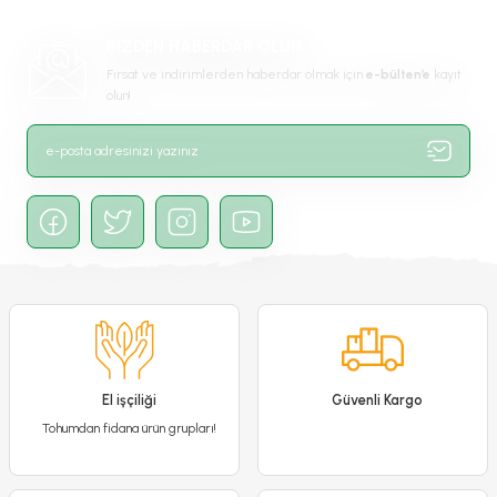
Ürün fiyatı diğer sitelerden daha pahalı.
BİZDEN HABERDAR OLUN
Bu ürüne benzer farklı alternatifler olmalı.
Fırsat ve indirimlerden haberdar olmak için
e-bülten’e
kayıt
olun!
Gönder
El işçiliği
Güvenli Kargo
Sardunya Çiçeği Kırmızı - Pelargonium potted Colorama Saksılı Q12
Tohumdan fidana ürün grupları!
250,00 TL