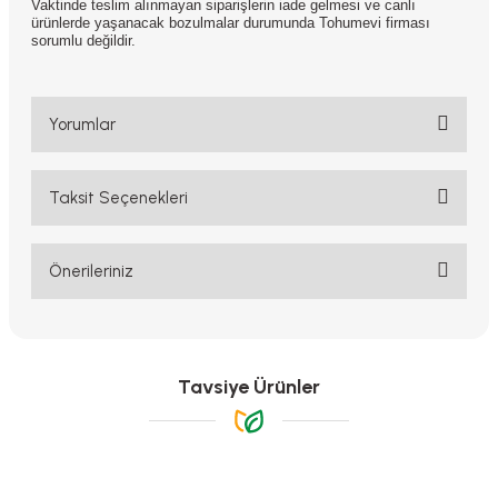
Vaktinde teslim alınmayan siparişlerin iade gelmesi ve canlı
ürünlerde yaşanacak bozulmalar durumunda Tohumevi firması
sorumlu değildir.
Yorumlar
Taksit Seçenekleri
Bu ürüne ilk yorumu siz yapın!
Yorum Yaz
Önerileriniz
Bu ürünün fiyat bilgisi, resim, ürün açıklamalarında ve diğer
konularda yetersiz gördüğünüz noktaları öneri formunu kullanarak
tarafımıza iletebilirsiniz.
Görüş ve önerileriniz için teşekkür ederiz.
Tavsiye Ürünler
Ürün resmi kalitesiz, bozuk veya görüntülenemiyor.
Ürün açıklamasında eksik bilgiler bulunuyor.
Ürün bilgilerinde hatalar bulunuyor.
-%20