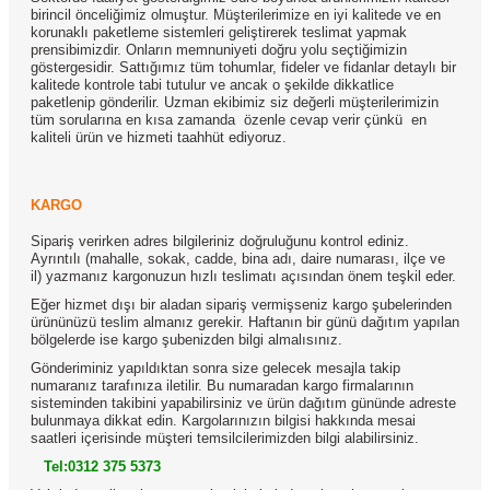
birincil önceliğimiz olmuştur. Müşterilerimize en iyi kalitede ve en
korunaklı paketleme sistemleri geliştirerek teslimat yapmak
prensibimizdir. Onların memnuniyeti doğru yolu seçtiğimizin
göstergesidir. Sattığımız tüm tohumlar, fideler ve fidanlar detaylı bir
kalitede kontrole tabi tutulur ve ancak o şekilde dikkatlice
paketlenip gönderilir. Uzman ekibimiz siz değerli müşterilerimizin
tüm sorularına en kısa zamanda
özenle cevap verir çünkü
en
kaliteli ürün ve hizmeti taahhüt ediyoruz.
KARGO
Sipariş verirken adres bilgileriniz doğruluğunu kontrol ediniz.
Ayrıntılı (mahalle, sokak, cadde, bina adı, daire numarası, ilçe ve
il) yazmanız kargonuzun hızlı teslimatı açısından önem teşkil eder.
Eğer hizmet dışı bir aladan sipariş vermişseniz kargo şubelerinden
ürününüzü teslim almanız gerekir. Haftanın bir günü dağıtım yapılan
bölgelerde ise kargo şubenizden bilgi almalısınız.
Gönderiminiz yapıldıktan sonra size gelecek mesajla takip
numaranız tarafınıza iletilir. Bu numaradan kargo firmalarının
sisteminden takibini yapabilirsiniz ve ürün dağıtım gününde adreste
bulunmaya dikkat edin. Kargolarınızın bilgisi hakkında mesai
saatleri içerisinde müşteri temsilcilerimizden bilgi alabilirsiniz.
Tel:0312 375 5373