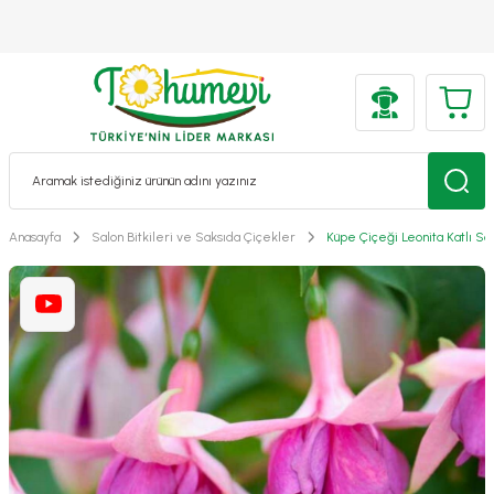
Anasayfa
Salon Bitkileri ve Saksıda Çiçekler
Küpe Çiçeği Leonita Katlı Sark