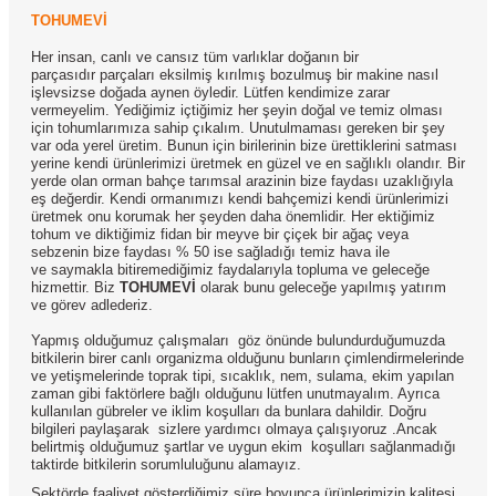
TOHUMEVİ
Her insan, canlı ve cansız tüm varlıklar doğanın bir
parçasıdır parçaları eksilmiş kırılmış bozulmuş bir makine nasıl
işlevsizse doğada aynen öyledir. Lütfen kendimize zarar
vermeyelim. Yediğimiz içtiğimiz her şeyin doğal ve temiz olması
için tohumlarımıza sahip çıkalım. Unutulmaması gereken bir şey
var oda yerel üretim. Bunun için birilerinin bize ürettiklerini satması
yerine kendi ürünlerimizi üretmek en güzel ve en sağlıklı olandır. Bir
yerde olan orman bahçe tarımsal arazinin bize faydası uzaklığıyla
eş değerdir. Kendi ormanımızı kendi bahçemizi kendi ürünlerimizi
üretmek onu korumak her şeyden daha önemlidir. Her ektiğimiz
tohum ve diktiğimiz fidan bir meyve bir çiçek bir ağaç veya
sebzenin bize faydası % 50 ise sağladığı temiz hava ile
ve saymakla bitiremediğimiz faydalarıyla topluma ve geleceğe
hizmettir. Biz
TOHUMEVİ
olarak bunu geleceğe yapılmış yatırım
ve görev adlederiz.
Yapmış olduğumuz çalışmaları
göz önünde bulundurduğumuzda
bitkilerin birer canlı organizma olduğunu bunların çimlendirmelerinde
ve yetişmelerinde toprak tipi, sıcaklık, nem, sulama, ekim yapılan
zaman gibi faktörlere bağlı olduğunu lütfen unutmayalım. Ayrıca
kullanılan gübreler ve iklim koşulları da bunlara dahildir. Doğru
bilgileri paylaşarak
sizlere yardımcı olmaya çalışıyoruz .Ancak
belirtmiş olduğumuz şartlar ve uygun ekim
koşulları sağlanmadığı
taktirde bitkilerin sorumluluğunu alamayız.
Sektörde faaliyet gösterdiğimiz süre boyunca ürünlerimizin kalitesi