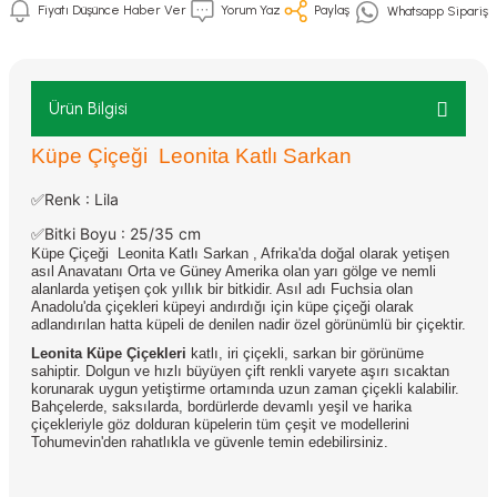
Fiyatı Düşünce Haber Ver
Yorum Yaz
Paylaş
Whatsapp Sipariş
Ürün Bilgisi
Küpe Çiçeği Leonita Katlı Sarkan
✅Renk : Lila
✅Bitki Boyu : 25/35 cm
Küpe Çiçeği Leonita Katlı Sarkan ,
Afrika'da doğal olarak yetişen
asıl Anavatanı Orta ve Güney Amerika olan yarı gölge ve nemli
alanlarda yetişen çok yıllık bir bitkidir. Asıl adı Fuchsia olan
Anadolu'da çiçekleri küpeyi andırdığı için küpe çiçeği olarak
adlandırılan hatta küpeli de denilen nadir özel görünümlü bir çiçektir.
Leonita Küpe Çiçekleri
katlı, iri çiçekli, sarkan bir görünüme
sahiptir. Dolgun ve hızlı büyüyen çift renkli varyete aşırı sıcaktan
korunarak uygun yetiştirme ortamında uzun zaman çiçekli kalabilir.
Bahçelerde, saksılarda, bordürlerde devamlı yeşil ve harika
çiçekleriyle göz dolduran küpelerin tüm çeşit ve modellerini
Tohumevin'den rahatlıkla ve güvenle temin edebilirsiniz.