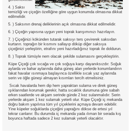
4. ) Saksı
temizliği ve çiçeğin özelliğine göre uygun konumda olmasına dikkat
edilmelidir.
5. ) Saksının drenaj deliklerinin açık olmasına dikkat edilmelidir.
6. ) Çiçeğin yapısına uygun yeni toprak karışımınızı hazırlayın.
7. ) Çiçeğinizi kökünden tutarak saksıyı ters çevirerek saksıdan
kurtarın. toprağın bir kısmını sallayıp döküp diğer saksıya
çiçeğinizi yerleştirin, etrafını yeni hazırladığınız toprak ile doldurun.
8. ) Toprak tümüyle nem olacak şekilde sulamasını gerçekleştirin.
Küpe Çiçeği çok sıcağa ve çok soğuya karşı dayanıksızdır. Soğuk
aylarda ve bahar aylarında daha güneş alan yerlerde konumlandırın
fakat havalar ısınmaya başlayınca özellikle sıcak yaz aylarında
serin ve öğle güneşi almayan kısımları tercih etmelisiniz.
Sıcak havalarda hem dip hem yapraktan sulama ve direk güneş
ışıklarından korumak gerekir, hatta sıcaklık durumuna göre sabah
erken saatlerde ve akşam serinde günde 2 kez sulanmalıdır. Serin
yerlerde akşam 1 kez sulamak yeterli olur. Küpe Çiçeği iç mekanda
doğru bakım yapılırsa tüm yıl çiçeklerini açmaya devam edebilir.
Yine küpeler soğuklarda çiçeğini yaprağını dökse de ertesi yıl
tekrar canlanır. Bu durumda iç mekanda yada ılıman bir serada kış
boyunca haftada sadece 2 kez sulamak yeterli olacaktır.