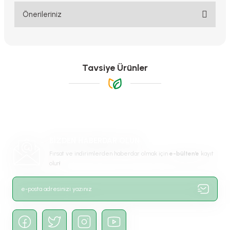
Yorum Yaz
Önerileriniz
Bu ürünün fiyat bilgisi, resim, ürün açıklamalarında ve diğer
konularda yetersiz gördüğünüz noktaları öneri formunu kullanarak
tarafımıza iletebilirsiniz.
Görüş ve önerileriniz için teşekkür ederiz.
Tavsiye Ürünler
Ürün resmi kalitesiz, bozuk veya görüntülenemiyor.
Ürün açıklamasında eksik bilgiler bulunuyor.
Ürün bilgilerinde hatalar bulunuyor.
-%17
Ürün fiyatı diğer sitelerden daha pahalı.
BİZDEN HABERDAR OLUN
Bu ürüne benzer farklı alternatifler olmalı.
Fırsat ve indirimlerden haberdar olmak için
e-bülten’e
kayıt
olun!
Gönder