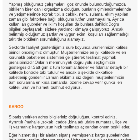
Yapmış olduğumuz çalışmaları
göz önünde bulundurduğumuzda
bitkilerin birer canlı organizma olduğunu bunların çimlendirmelerinde
ve yetişmelerinde toprak tipi, sıcaklık, nem, sulama, ekim yapılan
zaman gibi faktörlere bağlı olduğunu lütfen unutmayalım. Ayrıca
kullanılan gübreler ve iklim koşulları da bunlara dahildir.Doğru
bilgileri paylaşarak
sizlere yardımcı olmaya çalışıyoruz .Ancak
belirtmiş olduğumuz şartlar ve uygun ekim
koşulları sağlanmadığı
taktirde bitkilerin sorumluluğunu alamayız.
Sektörde faaliyet gösterdiğimiz süre boyunca ürünlerimizin kalitesi
birincil önceliğimiz olmuştur. Müşterilerimize en iyi kalitede ve en
korunaklı paketleme sistemleri geliştirerek teslimat yapmak
prensibimizdir.Onların memnuniyeti doğru yolu seçtiğimizin
göstergesidir.Sattığımız tüm tohumlar,fideler ve fidanlar detaylı bir
kalitede kontrole tabi tutulur ve ancak o şekilde dikkatlice
paketlenip gönderilir.Uzman ekibimiz siz değerli müşterilerimizin
tüm sorularına en kısa zamanda
özenle cevap verir çünkü
en
kaliteli ürün ve hizmeti taahhüt ediyoruz.
KARGO
Sipariş verirken adres bilgileriniz doğruluğunu kontrol ediniz.
Ayrıntılı (mahalle ,sokak ,cadde ,bina adı ,daire numarası, ilçe ve
il) yazmanız kargonuzun hızlı teslimatı açısından önem teşkil eder.
Eğer hizmet dışı bir aladan sipariş vermişseniz kargo şubelerinden