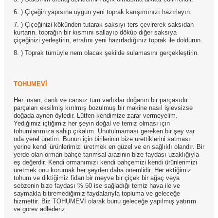
6. ) Çiçeğin yapısına uygun yeni toprak karışımınızı hazırlayın.
7. ) Çiçeğinizi kökünden tutarak saksıyı ters çevirerek saksıdan
kurtarın. toprağın bir kısmını sallayıp döküp diğer saksıya
çiçeğinizi yerleştirin, etrafını yeni hazırladığınız toprak ile doldurun.
8. ) Toprak tümüyle nem olacak şekilde sulamasını gerçekleştirin.
TOHUMEVİ
Her insan, canlı ve cansız tüm varlıklar doğanın bir parçasıdır
parçaları eksilmiş kırılmış bozulmuş bir makine nasıl işlevsizse
doğada aynen öyledir. Lütfen kendimize zarar vermeyelim.
Yediğimiz içtiğimiz her şeyin doğal ve temiz olması için
tohumlarımıza sahip çıkalım. Unutulmaması gereken bir şey var
oda yerel üretim. Bunun için birilerinin bize ürettiklerini satması
yerine kendi ürünlerimizi üretmek en güzel ve en sağlıklı olandır. Bir
yerde olan orman bahçe tarımsal arazinin bize faydası uzaklığıyla
eş değerdir. Kendi ormanımızı kendi bahçemizi kendi ürünlerimizi
üretmek onu korumak her şeyden daha önemlidir. Her ektiğimiz
tohum ve diktiğimiz fidan bir meyve bir çiçek bir ağaç veya
sebzenin bize faydası % 50 ise sağladığı temiz hava ile ve
saymakla bitiremediğimiz faydalarıyla topluma ve geleceğe
hizmettir. Biz TOHUMEVİ olarak bunu geleceğe yapılmış yatırım
ve görev adlederiz.