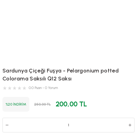
Sardunya Çiçeği Fuşya - Pelargonium potted
Colorama Saksılı Q12 Saksı
0.0 Puan - 0 Yorum
200,00 TL
%20 İNDİRİM
250,00 TL