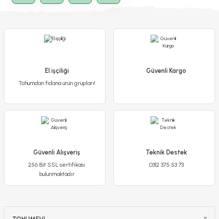
El işçiliği
Güvenli Kargo
Tohumdan fidana ürün grupları!
Canan Sardunya - Ceylan gözü Sardunya - Aristo Burgundy Violet Fuşya 1
Güvenli Alışveriş
Teknik Destek
300,00 TL
256 Bit SSL sertifikası
0312 375 53 73
250,00 TL
bulunmaktadır
Detaylı İncele