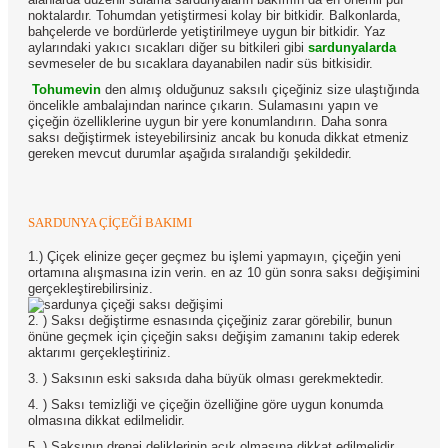
noktalardır. Tohumdan yetiştirmesi kolay bir bitkidir. Balkonlarda,
bahçelerde ve bordürlerde yetiştirilmeye uygun bir bitkidir. Yaz
aylarındaki yakıcı sıcakları diğer su bitkileri gibi
sardunyalarda
sevmeseler de bu sıcaklara dayanabilen nadir süs bitkisidir.
Tohumevin
den almış olduğunuz saksılı çiçeğiniz size ulaştığında
öncelikle ambalajından narince çıkarın. Sulamasını yapın ve
çiçeğin özelliklerine uygun bir yere konumlandırın. Daha sonra
saksı değiştirmek isteyebilirsiniz ancak bu konuda dikkat etmeniz
gereken mevcut durumlar aşağıda sıralandığı şekildedir.
SARDUNYA ÇİÇEĞİ BAKIMI
1.) Çiçek elinize geçer geçmez bu işlemi yapmayın, çiçeğin yeni
ortamına alışmasına izin verin. en az 10 gün sonra saksı değişimini
gerçekleştirebilirsiniz.
2. ) Saksı değiştirme esnasında çiçeğiniz zarar görebilir, bunun
önüne geçmek için çiçeğin saksı değişim zamanını takip ederek
aktarımı gerçekleştiriniz.
3. ) Saksının eski saksıda daha büyük olması gerekmektedir.
4. ) Saksı temizliği ve çiçeğin özelliğine göre uygun konumda
olmasına dikkat edilmelidir.
5. ) Saksının drenaj deliklerinin açık olmasına dikkat edilmelidir.