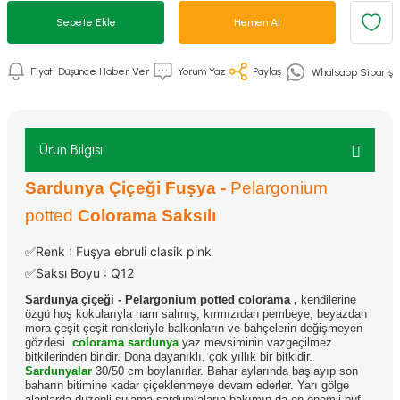
Sepete Ekle
Hemen Al
Fiyatı Düşünce Haber Ver
Yorum Yaz
Paylaş
Whatsapp Sipariş
Ürün Bilgisi
Sardunya Çiçeği Fuşya -
Pelargonium
potted
Colorama Saksılı
✅Renk :
Fuşya ebruli clasik pink
✅Saksı Boyu : Q12
Sardunya çiçeği - Pelargonium potted colorama
,
kendilerine
özgü hoş kokularıyla nam salmış, kırmızıdan pembeye, beyazdan
mora çeşit çeşit renkleriyle balkonların ve bahçelerin değişmeyen
gözdesi
colorama sardunya
yaz mevsiminin vazgeçilmez
bitkilerinden biridir. Dona dayanıklı, çok yıllık bir bitkidir.
Sardunyalar
30/50 cm boylanırlar. Bahar aylarında başlayıp son
baharın bitimine kadar çiçeklenmeye devam ederler. Yarı gölge
alanlarda düzenli sulama sardunyaların bakımın da en önemli püf