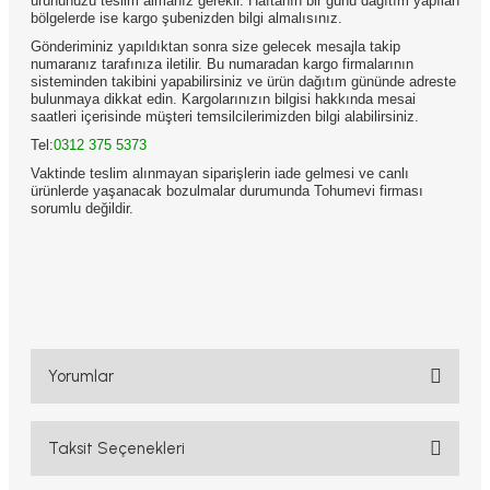
ürününüzü teslim almanız gerekir. Haftanın bir günü dağıtım yapılan
bölgelerde ise kargo şubenizden bilgi almalısınız.
Gönderiminiz yapıldıktan sonra size gelecek mesajla takip
numaranız tarafınıza iletilir. Bu numaradan kargo firmalarının
sisteminden takibini yapabilirsiniz ve ürün dağıtım gününde adreste
bulunmaya dikkat edin. Kargolarınızın bilgisi hakkında mesai
saatleri içerisinde müşteri temsilcilerimizden bilgi alabilirsiniz.
Tel:
0312 375 5373
Vaktinde teslim alınmayan siparişlerin iade gelmesi ve canlı
ürünlerde yaşanacak bozulmalar durumunda Tohumevi firması
sorumlu değildir.
Yorumlar
Taksit Seçenekleri
Bu ürüne ilk yorumu siz yapın!