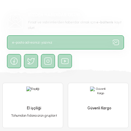
Ürün bilgilerinde hatalar bulunuyor.
-%13
Ürün fiyatı diğer sitelerden daha pahalı.
BİZDEN HABERDAR OLUN
Bu ürüne benzer farklı alternatifler olmalı.
Fırsat ve indirimlerden haberdar olmak için
e-bülten’e
kayıt
olun!
Gönder
Aşk Merdiveni - Fujer Çiçeği - 14 lük Saksıda
400,00 TL
350,00 TL
El işçiliği
Güvenli Kargo
Tohumdan fidana ürün grupları!
Detaylı İncele