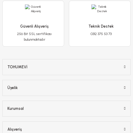
Sepete Ekle
-%14
Güvenli Alışveriş
Teknik Destek
256 Bit SSL sertifikası
0312 375 53 73
bulunmaktadır
TOHUMEVİ
Üyelik
Mini Gül Saksıda Kırmızı - Rosa chinensis minima
Kurumsal
350,00 TL
300,00 TL
Alışveriş