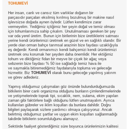
TOHUMEVİ
Her insan, canlı ve cansız tüm varlıklar doğanın bir
parçasıdır parçaları eksilmiş kırılmış bozulmuş bir makine nasıl
işlevsizse doğada aynen öyledir. Lütfen kendimize zarar
vermeyelim. Yediğimiz içtiğimiz her şeyin doğal ve temiz olması
için tohumlarımıza sahip çıkalım. Unutulmaması gereken bir şey
var oda yerel üretim. Bunun için birilerinin bize ürettiklerini satması
yerine kendi ürünlerimizi üretmek en güzel ve en sağlıklı olandır. Bir
yerde olan orman bahçe tarımsal arazinin bize faydası uzaklığıyla
eş değerdir. Kendi ormanımızı kendi bahçemizi kendi ürünlerimizi
üretmek onu korumak her şeyden daha önemlidir. Her ektiğimiz
tohum ve diktiğimiz fidan bir meyve bir çiçek bir ağaç veya
sebzenin bize faydası % 50 ise sağladığı temiz hava ile
ve saymakla bitiremediğimiz faydalarıyla topluma ve geleceğe
hizmettir. Biz
TOHUMEVİ
olarak bunu geleceğe yapılmış yatırım
ve görev adlederiz.
Yapmış olduğumuz çalışmaları göz önünde bulundurduğumuzda
bitkilerin birer canlı organizma olduğunu bunların çimlendirmelerinde
ve yetişmelerinde toprak tipi, sıcaklık, nem, sulama, ekim yapılan
zaman gibi faktörlere bağlı olduğunu lütfen unutmayalım. Ayrıca
kullanılan gübreler ve iklim koşulları da bunlara dahildir. Doğru
bilgileri paylaşarak sizlere yardımcı olmaya çalışıyoruz. Ancak
belirtmiş olduğumuz şartlar ve uygun ekim koşulları sağlanmadığı
takdirde bitkilerin sorumluluğunu alamayız.
Sektörde faaliyet gösterdiğimiz süre boyunca ürünlerimizin kalitesi