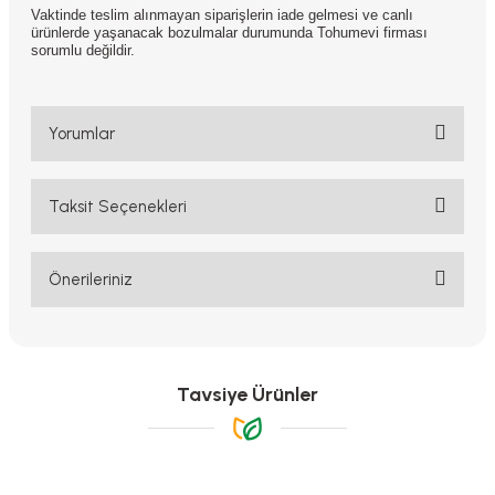
Vaktinde teslim alınmayan siparişlerin iade gelmesi ve canlı
ürünlerde yaşanacak bozulmalar durumunda Tohumevi firması
sorumlu değildir.
Yorumlar
Taksit Seçenekleri
Bu ürüne ilk yorumu siz yapın!
Yorum Yaz
Önerileriniz
Bu ürünün fiyat bilgisi, resim, ürün açıklamalarında ve diğer
konularda yetersiz gördüğünüz noktaları öneri formunu kullanarak
tarafımıza iletebilirsiniz.
Görüş ve önerileriniz için teşekkür ederiz.
Tavsiye Ürünler
Ürün resmi kalitesiz, bozuk veya görüntülenemiyor.
Ürün açıklamasında eksik bilgiler bulunuyor.