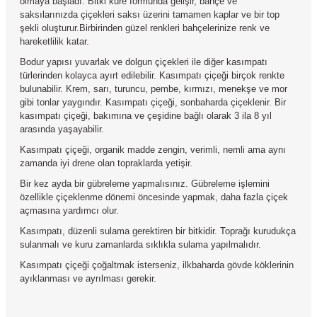
olmaya başladı
. Bitki küre formunda gelişir, bahçe ve
saksılarınızda çiçekleri saksı üzerini tamamen kaplar ve bir top
şekli oluşturur.Birbirinden güzel renkleri bahçelerinize renk ve
hareketlilik katar.
Bodur yapısı yuvarlak ve dolgun çiçekleri ile diğer kasımpatı
türlerinden kolayca ayırt edilebilir. Kasımpatı çiçeği birçok renkte
bulunabilir. Krem, sarı, turuncu, pembe, kırmızı, menekşe ve mor
gibi tonlar yaygındır. Kasımpatı çiçeği, sonbaharda çiçeklenir. Bir
kasımpatı çiçeği, bakımına ve çeşidine bağlı olarak 3 ila 8 yıl
arasında yaşayabilir.
Kasımpatı çiçeği, organik madde zengin, verimli, nemli ama aynı
zamanda iyi drene olan topraklarda yetişir.
Bir kez ayda bir gübreleme yapmalısınız. Gübreleme işlemini
özellikle çiçeklenme dönemi öncesinde yapmak, daha fazla çiçek
açmasına yardımcı olur.
Kasımpatı, düzenli sulama gerektiren bir bitkidir. Toprağı kurudukça
sulanmalı ve kuru zamanlarda sıklıkla sulama yapılmalıdır.
Kasımpatı çiçeği çoğaltmak isterseniz, ilkbaharda gövde köklerinin
ayıklanması ve ayrılması gerekir.