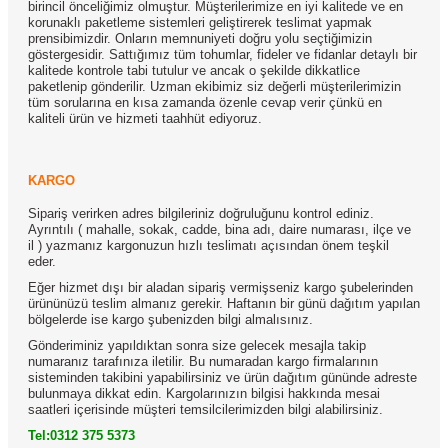
birincil önceliğimiz olmuştur. Müşterilerimize en iyi kalitede ve en
korunaklı paketleme sistemleri geliştirerek teslimat yapmak
prensibimizdir. Onların memnuniyeti doğru yolu seçtiğimizin
göstergesidir. Sattığımız tüm tohumlar, fideler ve fidanlar detaylı bir
kalitede kontrole tabi tutulur ve ancak o şekilde dikkatlice
paketlenip gönderilir. Uzman ekibimiz siz değerli müşterilerimizin
tüm sorularına en kısa zamanda özenle cevap verir çünkü en
kaliteli ürün ve hizmeti taahhüt ediyoruz.
KARGO
Sipariş verirken adres bilgileriniz doğruluğunu kontrol ediniz.
Ayrıntılı ( mahalle, sokak, cadde, bina adı, daire numarası, ilçe ve
il ) yazmanız kargonuzun hızlı teslimatı açısından önem teşkil
eder.
Eğer hizmet dışı bir aladan sipariş vermişseniz kargo şubelerinden
ürününüzü teslim almanız gerekir. Haftanın bir günü dağıtım yapılan
bölgelerde ise kargo şubenizden bilgi almalısınız.
Gönderiminiz yapıldıktan sonra size gelecek mesajla takip
numaranız tarafınıza iletilir. Bu numaradan kargo firmalarının
sisteminden takibini yapabilirsiniz ve ürün dağıtım gününde adreste
bulunmaya dikkat edin. Kargolarınızın bilgisi hakkında mesai
saatleri içerisinde müşteri temsilcilerimizden bilgi alabilirsiniz.
Tel:0312 375 5373