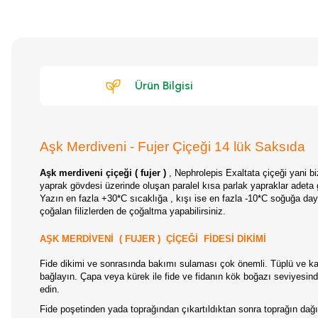
Ürün Bilgisi
Aşk Merdiveni - Fujer Çiçeği 14 lük Saksıda
Aşk merdiveni çiçeği ( fujer )
, Nephrolepis Exaltata çiçeği yani b
yaprak gövdesi üzerinde oluşan paralel kısa parlak yapraklar adeta 
Yazın en fazla +30*C sıcaklığa , kışı ise en fazla -10*C soğuğa dayan
çoğalan filizlerden de çoğaltma yapabilirsiniz.
AŞK MERDİVENİ ( FUJER ) ÇİÇEĞİ FİDESİ DİKİMİ
Fide dikimi ve sonrasında bakımı sulaması çok önemli. Tüplü ve kapl
bağlayın. Çapa veya kürek ile fide ve fidanın kök boğazı seviyesin
edin.
Fide poşetinden yada toprağından çıkartıldıktan sonra toprağın dağı