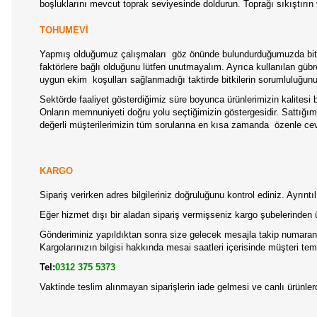
boşluklarını mevcut toprak seviyesinde doldurun. Toprağı sıkıştırın
TOHUMEVİ
Yapmış olduğumuz çalışmaları
göz önünde bulundurduğumuzda bitki
faktörlere bağlı olduğunu lütfen unutmayalım. Ayrıca kullanılan gübrel
uygun ekim
koşulları sağlanmadığı taktirde bitkilerin sorumluluğun
Sektörde faaliyet gösterdiğimiz süre boyunca ürünlerimizin kalitesi b
Onların memnuniyeti doğru yolu seçtiğimizin göstergesidir. Sattığımız
değerli müşterilerimizin tüm sorularına en kısa zamanda
özenle ce
KARGO
Sipariş verirken adres bilgileriniz doğruluğunu kontrol ediniz. Ayrın
Eğer hizmet dışı bir aladan sipariş vermişseniz kargo şubelerinden 
Gönderiminiz yapıldıktan sonra size gelecek mesajla takip numaranız
Kargolarınızın bilgisi hakkında mesai saatleri içerisinde müşteri temsi
Tel:
0312 375 5373
Vaktinde teslim alınmayan siparişlerin iade gelmesi ve canlı ürünl