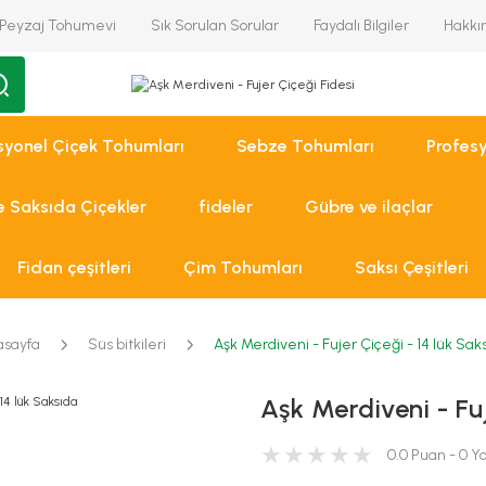
Peyzaj Tohumevi
Sık Sorulan Sorular
Faydalı Bilgiler
Hakkı
syonel Çiçek Tohumları
Sebze Tohumları
Profes
ve Saksıda Çiçekler
fideler
Gübre ve ilaçlar
Fidan çeşitleri
Çim Tohumları
Saksı Çeşitleri
asayfa
Süs bitkileri
Aşk Merdiveni - Fujer Çiçeği - 14 lük Sak
Aşk Merdiveni - Fuj
0.0 Puan - 0 