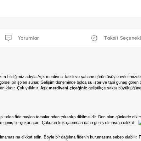
Yorumlar
Taksit Seçenekl
izim bildiğimiz adıyla Aşk merdiveni farklı ve şahane görüntüsüyle evlerimizde 
görsel bir şölen sunar. Gelişim döneminde bolca su ister ve tabi güneş gören b
ıklıdır. Çok yıllıktır.
Aşk merdiveni çiçeğiniz
geliştikçe saksı büyüklüğüne
ı olan fide naylon torbalarından çıkarılıp dikilmelidir. Don olan günlerde dik
de geniş bir çukur açın. Çukurun kök çapından daha geniş olmasına dikkat
lmamasına dikkat edin. Böyle bir dağılma fidenin kurumasına sebep olabilir. F