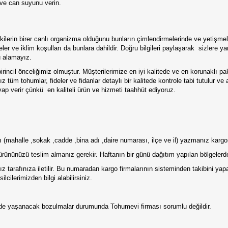
 ve can suyunu verin.
lerin birer canlı organizma olduğunu bunların çimlendirmelerinde ve yetişmele
er ve iklim koşulları da bunlara dahildir. Doğru bilgileri paylaşarak
sizlere y
u alamayız.
irincil önceliğimiz olmuştur. Müşterilerimize en iyi kalitede ve en korunaklı p
 tüm tohumlar, fideler ve fidanlar detaylı bir kalitede kontrole tabi tutulur ve
vap verir çünkü
en kaliteli ürün ve hizmeti taahhüt ediyoruz.
tılı (mahalle ,sokak ,cadde ,bina adı ,daire numarası, ilçe ve il) yazmanız karg
ürününüzü teslim almanız gerekir. Haftanın bir günü dağıtım yapılan bölgelerde
 tarafınıza iletilir. Bu numaradan kargo firmalarının sisteminden takibini ya
lcilerimizden bilgi alabilirsiniz.
erde yaşanacak bozulmalar durumunda Tohumevi firması sorumlu değildir.