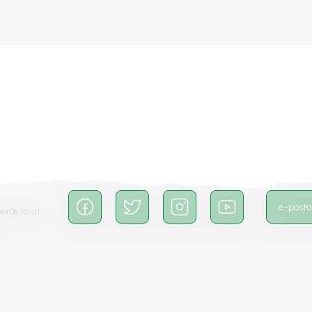
da yetersiz gördüğünüz noktaları öneri formunu kullanarak tarafımıza iletebilirs
Bu ürüne ilk yorumu siz yapın!
Yorum Yaz
en’e
kayıt
Gönder