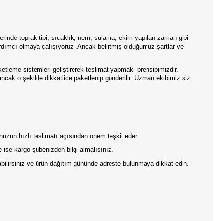
rinde toprak tipi, sıcaklık, nem, sulama, ekim yapılan zaman gibi
ardımcı olmaya çalışıyoruz .Ancak belirtmiş olduğumuz şartlar ve
aketleme sistemleri geliştirerek teslimat yapmak
prensibimizdir.
 ancak o şekilde dikkatlice paketlenip gönderilir. Uzman ekibimiz siz
onuzun hızlı teslimatı açısından önem teşkil eder.
 ise kargo şubenizden bilgi almalısınız.
pabilirsiniz ve ürün dağıtım gününde adreste bulunmaya dikkat edin.