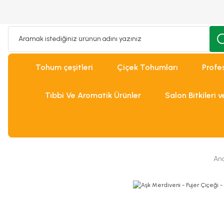
Tohum çeşitleri
Çiçek Tohumları
Profe
Tıbbi Ve Aromatik Ürünler
Salon Bitkileri 
An