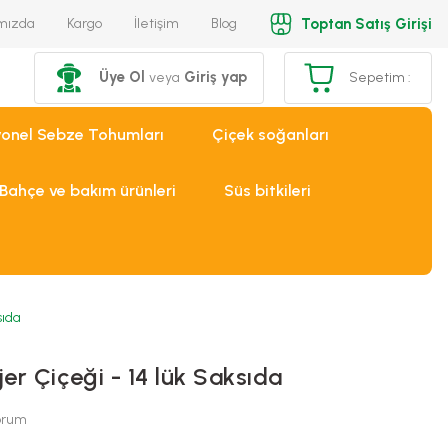
Toptan Satış Girişi
mızda
Kargo
İletişim
Blog
Üye Ol
Giriş yap
veya
Sepetim :
yonel Sebze Tohumları
Çiçek soğanları
Bahçe ve bakım ürünleri
Süs bitkileri
sıda
er Çiçeği - 14 lük Saksıda
Yorum