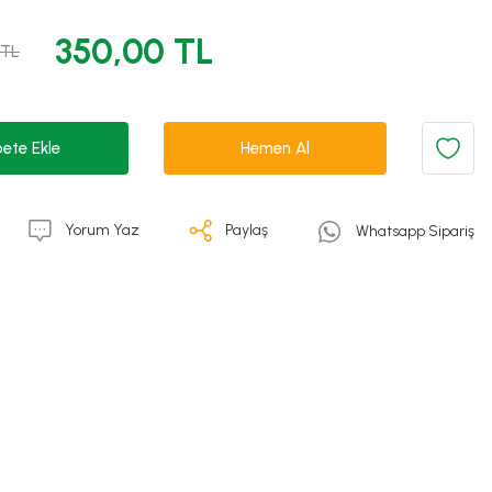
350,00 TL
 TL
ete Ekle
Hemen Al
Yorum Yaz
Paylaş
Whatsapp Sipariş