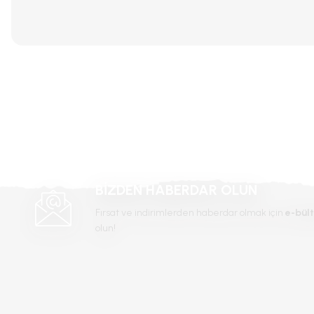
Bu ürünün fiyat bilgisi, resim, ürün açıklamalarında ve diğer konular
Görüş ve önerileriniz için teşekkür ederiz.
Ürün resmi kalitesiz, bozuk veya görüntülenemiyor.
Ürün açıklamasında eksik bilgiler bulunuyor.
Ürün bilgilerinde hatalar bulunuyor.
Ürün fiyatı diğer sitelerden daha pahalı.
Bu ürüne benzer farklı alternatifler olmalı.
BİZDEN HABERDAR OLUN
Fırsat ve indirimlerden haberdar olmak için
e-bült
olun!