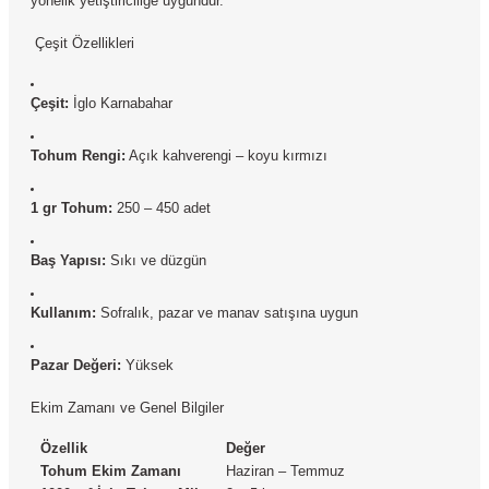
yönelik yetiştiriciliğe uygundur.
Çeşit Özellikleri
Çeşit:
İglo Karnabahar
Tohum Rengi:
Açık kahverengi – koyu kırmızı
1 gr Tohum:
250 – 450 adet
Baş Yapısı:
Sıkı ve düzgün
Kullanım:
Sofralık, pazar ve manav satışına uygun
Pazar Değeri:
Yüksek
Ekim Zamanı ve Genel Bilgiler
Özellik
Değer
Tohum Ekim Zamanı
Haziran – Temmuz