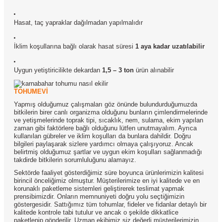
Hasat, taç yapraklar dağılmadan yapılmalıdır
İklim koşullarına bağlı olarak hasat süresi
1 aya kadar uzatılabilir
Uygun yetiştiricilikte dekardan
1,5 – 3 ton
ürün alınabilir
TOHUMEVİ
Yapmış olduğumuz çalışmaları göz önünde bulundurduğumuzda
bitkilerin birer canlı organizma olduğunu bunların çimlendirmelerinde
ve yetişmelerinde toprak tipi, sıcaklık, nem, sulama, ekim yapılan
zaman gibi faktörlere bağlı olduğunu lütfen unutmayalım. Ayrıca
kullanılan gübreler ve iklim koşulları da bunlara dahildir. Doğru
bilgileri paylaşarak sizlere yardımcı olmaya çalışıyoruz. Ancak
belirtmiş olduğumuz şartlar ve uygun ekim koşulları sağlanmadığı
takdirde bitkilerin sorumluluğunu alamayız.
Sektörde faaliyet gösterdiğimiz süre boyunca ürünlerimizin kalitesi
birincil önceliğimiz olmuştur. Müşterilerimize en iyi kalitede ve en
korunaklı paketleme sistemleri geliştirerek teslimat yapmak
prensibimizdir. Onların memnuniyeti doğru yolu seçtiğimizin
göstergesidir. Sattığımız tüm tohumlar, fideler ve fidanlar detaylı bir
kalitede kontrole tabi tutulur ve ancak o şekilde dikkatlice
paketlenip gönderilir. Uzman ekibimiz siz değerli müşterilerimizin