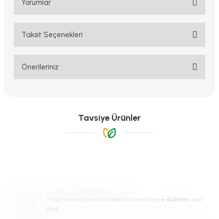
Yorumlar
Taksit Seçenekleri
Bu ürüne ilk yorumu siz yapın!
Yorum Yaz
Önerileriniz
Bu ürünün fiyat bilgisi, resim, ürün açıklamalarında ve diğer
konularda yetersiz gördüğünüz noktaları öneri formunu kullanarak
tarafımıza iletebilirsiniz.
Görüş ve önerileriniz için teşekkür ederiz.
Tavsiye Ürünler
Ürün resmi kalitesiz, bozuk veya görüntülenemiyor.
Ürün açıklamasında eksik bilgiler bulunuyor.
Ürün bilgilerinde hatalar bulunuyor.
Ürün fiyatı diğer sitelerden daha pahalı.
BİZDEN HABERDAR OLUN
Bu ürüne benzer farklı alternatifler olmalı.
Fırsat ve indirimlerden haberdar olmak için
e-bülten’e
kayıt
olun!