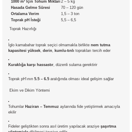
1000 m² İçin Tohum Miktarı
2 – 5 kg
Hasada Gelme Süresi
70 – 120 gün
Ortalama Verim
1,5 – 3 ton
Toprak pH İsteği
5,5 – 6,5
Toprak Hazırlığı
İglo karnabahar toprak seçici olmamakla birlikte
nem tutma
kapasitesi yüksek
,
derin
,
kumlu-tınlı
toprakları tercih eder
Kuraklığa karşı hassastır
, düzenli sulama gerektirir
Toprak pH’ının
5.5 – 6.5
aralığında olması ideal gelişim sağlar
Ekim ve Dikim Yöntemi
Tohumlar
Haziran – Temmuz
aylarında fide yetiştirmek amacıyla
ekilir
Fideler geliştikten sonra asıl üretim yapılacak araziye
şaşırtma
yöntemiyle
dikilmesi tavsiye edilir