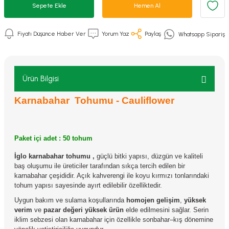
Sepete Ekle
Hemen Al
Fiyatı Düşünce Haber Ver
Yorum Yaz
Paylaş
Whatsapp Sipariş
Ürün Bilgisi
Karnabahar
Tohumu - Cauliflower
Paket içi adet : 50 tohum
İglo karnabahar tohumu
,
güçlü bitki yapısı, düzgün ve kaliteli
baş oluşumu ile üreticiler tarafından sıkça tercih edilen bir
karnabahar çeşididir. Açık kahverengi ile koyu kırmızı tonlarındaki
tohum yapısı sayesinde ayırt edilebilir özelliktedir.
Uygun bakım ve sulama koşullarında
homojen gelişim
,
yüksek
verim
ve
pazar değeri yüksek ürün
elde edilmesini sağlar. Serin
iklim sebzesi olan karnabahar için özellikle sonbahar–kış dönemine