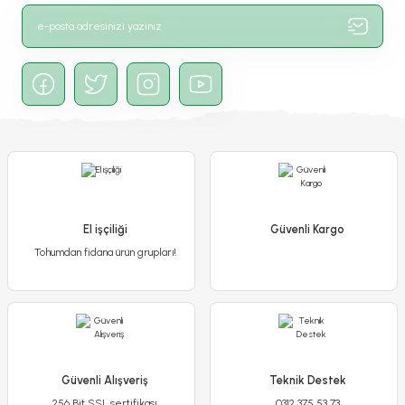
Gönder
Erkenci Lahana Tohumu - Jersey
65,00 TL
Detaylı İncele
El işçiliği
Güvenli Kargo
Tohumdan fidana ürün grupları!
Sepete Ekle
Güvenli Alışveriş
Teknik Destek
256 Bit SSL sertifikası
0312 375 53 73