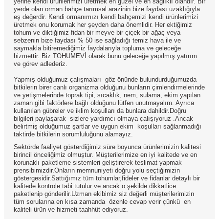
yerine kendi ürünlerimizi üretmek en güzel ve en sağlıklı olandır. Bir
yerde olan orman bahçe tarımsal arazinin bize faydası uzaklığıyla
eş değerdir. Kendi ormanımızı kendi bahçemizi kendi ürünlerimizi
üretmek onu korumak her şeyden daha önemlidir. Her ektiğimiz
tohum ve diktiğimiz fidan bir meyve bir çiçek bir ağaç veya
sebzenin bize faydası % 50 ise sağladığı temiz hava ile ve
saymakla bitiremediğimiz faydalarıyla topluma ve geleceğe
hizmettir. Biz TOHUMEVİ olarak bunu geleceğe yapılmış yatırım
ve görev adlederiz.
Yapmış olduğumuz çalışmaları göz önünde bulundurduğumuzda
bitkilerin birer canlı organizma olduğunu bunların çimlendirmelerinde
ve yetişmelerinde toprak tipi, sıcaklık, nem, sulama, ekim yapılan
zaman gibi faktörlere bağlı olduğunu lütfen unutmayalım. Ayrıca
kullanılan gübreler ve iklim koşulları da bunlara dahildir.Doğru
bilgileri paylaşarak sizlere yardımcı olmaya çalışıyoruz .Ancak
belirtmiş olduğumuz şartlar ve uygun ekim koşulları sağlanmadığı
taktirde bitkilerin sorumluluğunu alamayız.
Sektörde faaliyet gösterdiğimiz süre boyunca ürünlerimizin kalitesi
birincil önceliğimiz olmuştur. Müşterilerimize en iyi kalitede ve en
korunaklı paketleme sistemleri geliştirerek teslimat yapmak
prensibimizdir.Onların memnuniyeti doğru yolu seçtiğimizin
göstergesidir.Sattığımız tüm tohumlar,fideler ve fidanlar detaylı bir
kalitede kontrole tabi tutulur ve ancak o şekilde dikkatlice
paketlenip gönderilir.Uzman ekibimiz siz değerli müşterilerimizin
tüm sorularına en kısa zamanda özenle cevap verir çünkü en
kaliteli ürün ve hizmeti taahhüt ediyoruz.