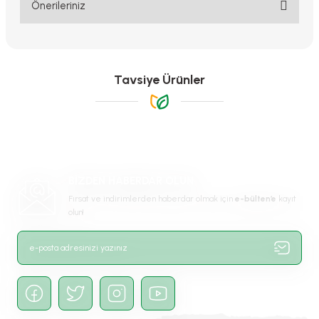
Yorum Yaz
Önerileriniz
Bu ürünün fiyat bilgisi, resim, ürün açıklamalarında ve diğer
konularda yetersiz gördüğünüz noktaları öneri formunu kullanarak
tarafımıza iletebilirsiniz.
Görüş ve önerileriniz için teşekkür ederiz.
Tavsiye Ürünler
Ürün resmi kalitesiz, bozuk veya görüntülenemiyor.
Ürün açıklamasında eksik bilgiler bulunuyor.
Ürün bilgilerinde hatalar bulunuyor.
Ürün fiyatı diğer sitelerden daha pahalı.
BİZDEN HABERDAR OLUN
Bu ürüne benzer farklı alternatifler olmalı.
Fırsat ve indirimlerden haberdar olmak için
e-bülten’e
kayıt
olun!
Gönder
Gala Çiçeği Soğanı - Calla Lily - Pink Pupy