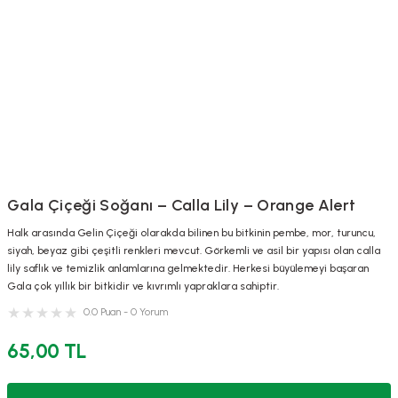
Gala Çiçeği Soğanı – Calla Lily – Orange Alert
Halk arasında Gelin Çiçeği olarakda bilinen bu bitkinin pembe, mor, turuncu,
siyah, beyaz gibi çeşitli renkleri mevcut. Görkemli ve asil bir yapısı olan calla
lily saflık ve temizlik anlamlarına gelmektedir. Herkesi büyülemeyi başaran
Gala çok yıllık bir bitkidir ve kıvrımlı yapraklara sahiptir.
0.0 Puan - 0 Yorum
65,00 TL