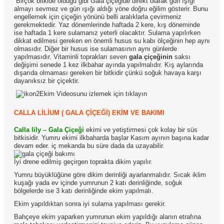
Birçok bitkide olduğu gibi Gala çiçeğide direkt olarak gün ışığı
almayı sevmez ve gün ışığı aldığı yöne doğru eğilim gösterir. Bunu
engellemek için çiçeğin yönünü belli aralıklarla çevirmeniz
gerekmektedir. Yaz dönemlerinde haftada 2 kere, kış döneminde
ise haftada 1 kere sulamanız yeterli olacaktır. Sulama yapılırken
dikkat edilmesi gereken en önemli husus su kabı ölçeğinin hep aynı
olmasıdır. Diğer bir husus ise sulamasının aynı günlerde
yapılmasıdır. Vitaminli toprakları seven
gala çiçeğinin
saksı
değişimi senede 1 kez ilkbahar ayında yapılmalıdır. Kış aylarında
dışarıda olmaması gereken bir bitkidir çünkü soğuk havaya karşı
dayanıksız bir çiçektir.
Ekim Videosunu izlemek için tıklayın
CALLA LİLİUM ( GALA ÇİÇEĞİ) EKİM VE BAKIMI
Calla lily – Gala Çiçeği
ekimi ve yetiştirmesi çok kolay bir süs
bitkisidir.
Yumru ekimi ilkbaharda başlar Kasım ayının başına kadar
devam eder. iç mekanda bu süre dada da uzayabilir.
İyi drene edilmiş geçirgen toprakta dikim yapılır.
Yumru büyüklüğüne göre dikim derinliği ayarlanmalıdır. Sıcak iklim
kuşağı yada ev içinde yumrunun 2 katı derinliğinde, soğuk
bölgelerde ise 3 katı derinliğinde ekim yapılmalı.
Ekim yapıldıktan sonra iyi sulama yapılması gerekir.
Bahçeye ekim yaparken yumrunun ekim yapıldığı alanın etrafına