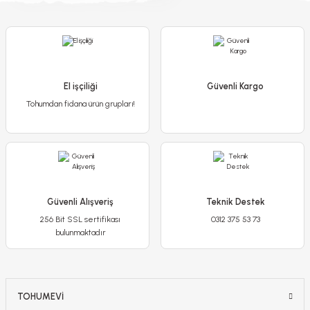
65,00 TL
Stokta Yok
El işçiliği
Güvenli Kargo
Tohumdan fidana ürün grupları!
Güvenli Alışveriş
Teknik Destek
256 Bit SSL sertifikası
0312 375 53 73
bulunmaktadır
TOHUMEVİ
Gala Çiçeği Soğanı - Calla Lily - Crystal beauty