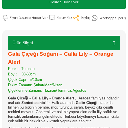
Gelince Haber Ver
Fiyatı Düşünce Haber Ver
Yorum Yaz
Paylaş
Whatsapp Sipariş
Ürün Bilgisi
Gala Çiçeği Soğanı – Calla Lily – Orange
Alert
Renk : Turuncu
Boy : 50-60cm
Çiçek Çapı : 5/10cm
Dikim Zamanı: Şubat/Mart/Nisan
Çiçeklenme Zamanı: Haziran/Temmuz/Ağustos
Gala Çiçeği - Calla Lily - Orange Alert ,
Aracea familyasındandır
asıl adı
Zantedesehia
'dır. Halk arasında
Gelin Çiçeği
olarakda
bilinen bu bitkinin pembe, mor, turuncu, siyah, beyaz gibi çeşitli
renkleri mevcut. Görkemli ve asil bir yapısı olan calla lily saflık ve
temizlik anlamlarına gelmektedir. Herkesi büyülemeyi başaran Gala
çok yıllık bir bitkidir ve kıvrımlı yapraklara sahiptir.