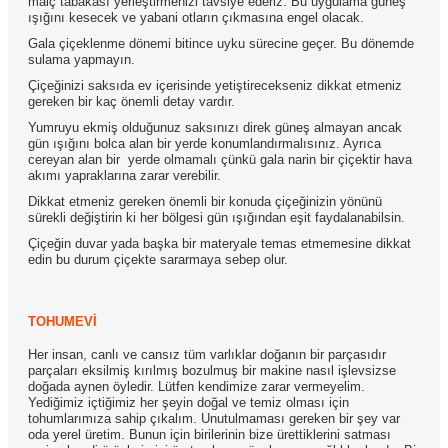
malç tabakası yerleştirmenizi tavsiye ederiz. Bu uygulama güneş
ışığını kesecek ve yabani otların çıkmasına engel olacak.
Gala çiçeklenme dönemi bitince uyku sürecine geçer. Bu dönemde
sulama yapmayın.
Çiçeğinizi saksıda ev içerisinde yetiştirecekseniz dikkat etmeniz
gereken bir kaç önemli detay vardır.
Yumruyu ekmiş olduğunuz saksınızı direk güneş almayan ancak
gün ışığını bolca alan bir yerde konumlandırmalısınız. Ayrıca
cereyan alan bir yerde olmamalı çünkü gala narin bir çiçektir hava
akımı yapraklarına zarar verebilir.
Dikkat etmeniz gereken önemli bir konuda çiçeğinizin yönünü
sürekli değiştirin ki her bölgesi gün ışığından eşit faydalanabilsin.
Çiçeğin duvar yada başka bir materyale temas etmemesine dikkat
edin bu durum çiçekte sararmaya sebep olur.
TOHUMEVİ
Her insan, canlı ve cansız tüm varlıklar doğanın bir parçasıdır
parçaları eksilmiş kırılmış bozulmuş bir makine nasıl işlevsizse
doğada aynen öyledir. Lütfen kendimize zarar vermeyelim.
Yediğimiz içtiğimiz her şeyin doğal ve temiz olması için
tohumlarımıza sahip çıkalım. Unutulmaması gereken bir şey var
oda yerel üretim. Bunun için birilerinin bize ürettiklerini satması