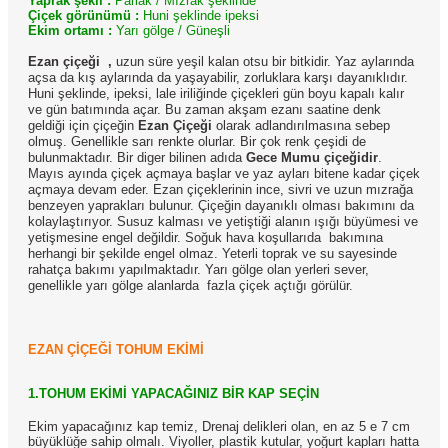
Yaprak şekli :
Parlak / Mızrak şeklinde
Çiçek görünümü :
Huni şeklinde ipeksi
Ekim ortamı :
Yarı gölge / Güneşli
Ezan çiçeği
,
uzun süre yeşil kalan otsu bir bitkidir. Yaz aylarında
açsa da kış aylarında da yaşayabilir, zorluklara karşı dayanıklıdır.
Huni şeklinde, ipeksi, lale iriliğinde çiçekleri gün boyu kapalı kalır
ve gün batımında açar. Bu zaman akşam ezanı saatine denk
geldiği için çiçeğin
Ezan Çiçeği
olarak adlandırılmasına sebep
olmuş. Genellikle sarı renkte olurlar. Bir çok renk çeşidi de
bulunmaktadır. Bir diger bilinen adıda
Gece Mumu çiçeğidir
.
Mayıs ayında çiçek açmaya başlar ve yaz ayları bitene kadar çiçek
açmaya devam eder. Ezan çiçeklerinin ince, sivri ve uzun mızrağa
benzeyen yaprakları bulunur. Çiçeğin dayanıklı olması bakımını da
kolaylaştırıyor. Susuz kalması ve yetiştiği alanın ışığı büyümesi ve
yetişmesine engel değildir. Soğuk hava koşullarıda bakımına
herhangi bir şekilde engel olmaz. Yeterli toprak ve su sayesinde
rahatça bakımı yapılmaktadır. Yarı gölge olan yerleri sever,
genellikle yarı gölge alanlarda fazla çiçek açtığı görülür.
EZAN ÇİÇEĞİ TOHUM EKİMİ
1.TOHUM EKİMİ YAPACAĞINIZ BİR KAP SEÇİN
E
kim yapacağınız kap temiz, Drenaj delikleri olan, en az 5 e 7 cm
büyüklüğe sahip olmalı. Viyoller, plastik kutular, yoğurt kapları hatta