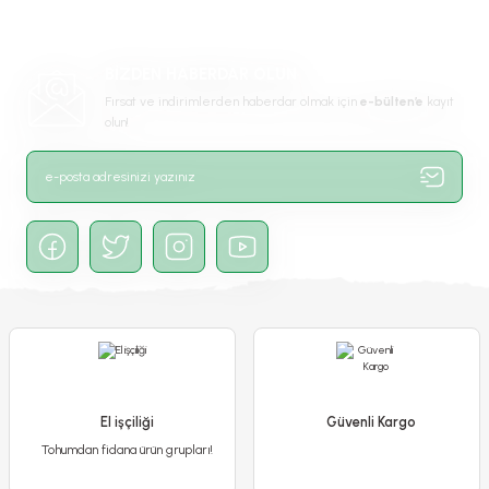
Ürün bilgilerinde hatalar bulunuyor.
Ürün fiyatı diğer sitelerden daha pahalı.
BİZDEN HABERDAR OLUN
Bu ürüne benzer farklı alternatifler olmalı.
Fırsat ve indirimlerden haberdar olmak için
e-bülten’e
kayıt
olun!
Gönder
Ateş Çiçeği - Salvia Splendens - Kızıl Adaçayı Çiçek Tohumu
El işçiliği
Güvenli Kargo
Tohumdan fidana ürün grupları!
65,00 TL