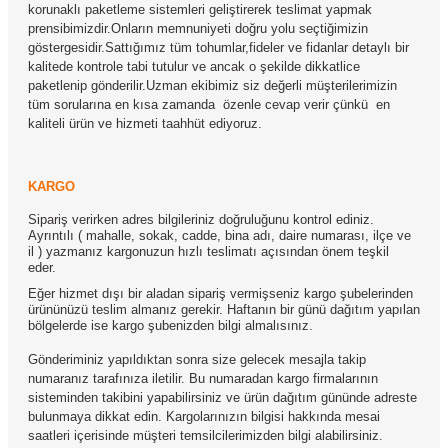
korunaklı paketleme sistemleri geliştirerek teslimat yapmak
prensibimizdir.Onların memnuniyeti doğru yolu seçtiğimizin
göstergesidir.Sattığımız tüm tohumlar,fideler ve fidanlar detaylı bir
kalitede kontrole tabi tutulur ve ancak o şekilde dikkatlice
paketlenip gönderilir.Uzman ekibimiz siz değerli müşterilerimizin
tüm sorularına en kısa zamanda
özenle cevap verir çünkü
en
kaliteli ürün ve hizmeti taahhüt ediyoruz.
KARGO
Sipariş verirken adres bilgileriniz doğruluğunu kontrol ediniz.
Ayrıntılı ( mahalle, sokak, cadde, bina adı, daire numarası, ilçe ve
il ) yazmanız kargonuzun hızlı teslimatı açısından önem teşkil
eder.
Eğer hizmet dışı bir aladan sipariş vermişseniz kargo şubelerinden
ürününüzü teslim almanız gerekir. Haftanın bir günü dağıtım yapılan
bölgelerde ise kargo şubenizden bilgi almalısınız.
Gönderiminiz yapıldıktan sonra size gelecek mesajla takip
numaranız tarafınıza iletilir. Bu numaradan kargo firmalarının
sisteminden takibini yapabilirsiniz ve ürün dağıtım gününde adreste
bulunmaya dikkat edin. Kargolarınızın bilgisi hakkında mesai
saatleri içerisinde müşteri temsilcilerimizden bilgi alabilirsiniz.