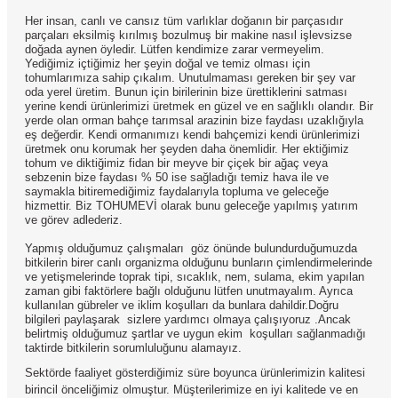
Her insan, canlı ve cansız tüm varlıklar doğanın bir parçasıdır
parçaları eksilmiş kırılmış bozulmuş bir makine nasıl işlevsizse
doğada aynen öyledir. Lütfen kendimize zarar vermeyelim.
Yediğimiz içtiğimiz her şeyin doğal ve temiz olması için
tohumlarımıza sahip çıkalım. Unutulmaması gereken bir şey var
oda yerel üretim. Bunun için birilerinin bize ürettiklerini satması
yerine kendi ürünlerimizi üretmek en güzel ve en sağlıklı olandır. Bir
yerde olan orman bahçe tarımsal arazinin bize faydası uzaklığıyla
eş değerdir. Kendi ormanımızı kendi bahçemizi kendi ürünlerimizi
üretmek onu korumak her şeyden daha önemlidir. Her ektiğimiz
tohum ve diktiğimiz fidan bir meyve bir çiçek bir ağaç veya
sebzenin bize faydası % 50 ise sağladığı temiz hava ile ve
saymakla bitiremediğimiz faydalarıyla topluma ve geleceğe
hizmettir. Biz TOHUMEVİ olarak bunu geleceğe yapılmış yatırım
ve görev adlederiz.
Yapmış olduğumuz çalışmaları göz önünde bulundurduğumuzda
bitkilerin birer canlı organizma olduğunu bunların çimlendirmelerinde
ve yetişmelerinde toprak tipi, sıcaklık, nem, sulama, ekim yapılan
zaman gibi faktörlere bağlı olduğunu lütfen unutmayalım. Ayrıca
kullanılan gübreler ve iklim koşulları da bunlara dahildir.Doğru
bilgileri paylaşarak sizlere yardımcı olmaya çalışıyoruz .Ancak
belirtmiş olduğumuz şartlar ve uygun ekim koşulları sağlanmadığı
taktirde bitkilerin sorumluluğunu alamayız.
Sektörde faaliyet gösterdiğimiz süre boyunca ürünlerimizin kalitesi
birincil önceliğimiz olmuştur. Müşterilerimize en iyi kalitede ve en