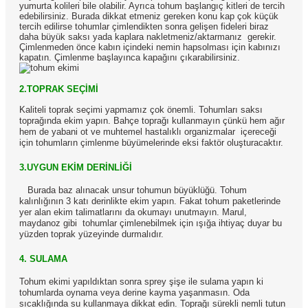
yumurta kolileri bile olabilir. Ayrıca tohum başlangıç kitleri de tercih
edebilirsiniz. Burada dikkat etmeniz gereken konu kap çok küçük
tercih edilirse tohumlar çimlendikten sonra gelişen fideleri biraz
daha büyük saksı yada kaplara nakletmeniz/aktarmanız gerekir.
Çimlenmeden önce kabın içindeki nemin hapsolması için kabınızı
kapatın. Çimlenme başlayınca kapağını çıkarabilirsiniz.
2.TOPRAK SEÇİMİ
Kaliteli toprak seçimi yapmamız çok önemli. Tohumları saksı
toprağında ekim yapın. Bahçe toprağı kullanmayın çünkü hem ağır
hem de yabani ot ve muhtemel hastalıklı organizmalar içereceği
için tohumların çimlenme büyümelerinde eksi faktör oluşturacaktır.
3.UYGUN EKİM DERİNLİĞİ
Burada baz alınacak unsur tohumun büyüklüğü. Tohum
kalınlığının 3 katı derinlikte ekim yapın. Fakat tohum paketlerinde
yer alan ekim talimatlarını da okumayı unutmayın. Marul,
maydanoz gibi tohumlar çimlenebilmek için ışığa ihtiyaç duyar bu
yüzden toprak yüzeyinde durmalıdır.
4. SULAMA
Tohum ekimi yapıldıktan sonra sprey şişe ile sulama yapın ki
tohumlarda oynama veya derine kayma yaşanmasın. Oda
sıcaklığında su kullanmaya dikkat edin. Toprağı sürekli nemli tutun