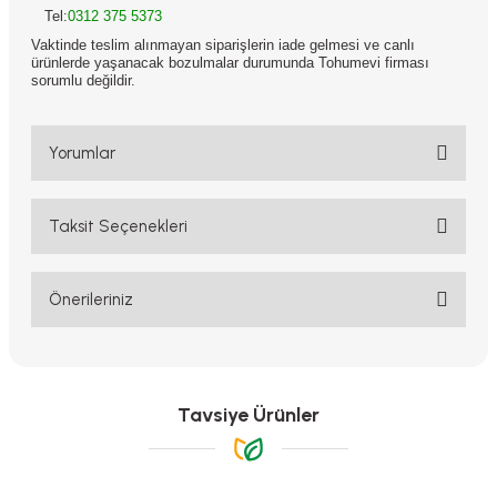
Tel:
0312 375 5373
Vaktinde teslim alınmayan siparişlerin iade gelmesi ve canlı
ürünlerde yaşanacak bozulmalar durumunda Tohumevi firması
sorumlu değildir.
Yorumlar
Taksit Seçenekleri
Bu ürüne ilk yorumu siz yapın!
Yorum Yaz
Önerileriniz
Bu ürünün fiyat bilgisi, resim, ürün açıklamalarında ve diğer
konularda yetersiz gördüğünüz noktaları öneri formunu kullanarak
tarafımıza iletebilirsiniz.
Görüş ve önerileriniz için teşekkür ederiz.
Tavsiye Ürünler
Ürün resmi kalitesiz, bozuk veya görüntülenemiyor.
Ürün açıklamasında eksik bilgiler bulunuyor.