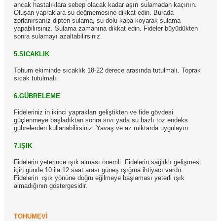
ancak hastalıklara sebep olacak kadar aşırı sulamadan kaçının.
Oluşan yapraklara su değmemesine dikkat edin. Burada
zorlanırsanız dipten sulama, su dolu kaba koyarak sulama
yapabilirsiniz. Sulama zamanına dikkat edin. Fideler büyüdükten
sonra sulamayı azaltabilirsiniz.
5.SICAKLIK
Tohum ekiminde sıcaklık 18-22 derece arasında tutulmalı. Toprak
sıcak tutulmalı.
6.GÜBRELEME
Fideleriniz in ikinci yaprakları geliştikten ve fide gövdesi
güçlenmeye başladıktan sonra sıvı yada su bazlı toz endeks
gübrelerden kullanabilirsiniz. Yavaş ve az miktarda uygulayın
7.IŞIK
Fidelerin yeterince ışık alması önemli. Fidelerin sağlıklı gelişmesi
için günde 10 ila 12 saat arası güneş ışığına ihtiyacı vardır.
Fidelerin ışık yönüne doğru eğilmeye başlaması yeterli ışık
almadığının göstergesidir.
TOHUMEVİ