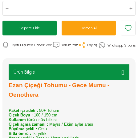
Sepete Ekle
Hemen Al
Fiyatı Düşünce Haber Ver
Yorum Yaz
Paylaş
Whatsapp Sipariş
Ürün Bilgisi
Ezan Çiçeği Tohumu - Gece Mumu -
Oenothera
Paket içi adeti :
50+ Tohum
Çiçek Boyu :
100 / 150 cm
Kullanım türü :
süs bitkisi
Çiçek açma zamanı :
Mayıs / Ekim aylar arası
Büyüme şekli :
Otsu
Bitki ömrü :
İki yıllık