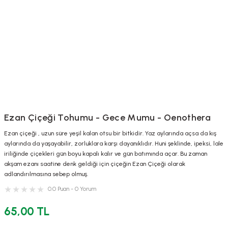
Ezan Çiçeği Tohumu - Gece Mumu - Oenothera
Ezan çiçeği , uzun süre yeşil kalan otsu bir bitkidir. Yaz aylarında açsa da kış
aylarında da yaşayabilir, zorluklara karşı dayanıklıdır. Huni şeklinde, ipeksi, lale
iriliğinde çiçekleri gün boyu kapalı kalır ve gün batımında açar. Bu zaman
akşam ezanı saatine denk geldiği için çiçeğin Ezan Çiçeği olarak
adlandırılmasına sebep olmuş.
0.0 Puan - 0 Yorum
65,00 TL