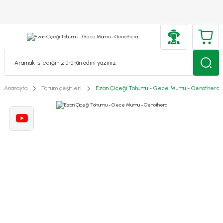
Anasayfa
Tohum çeşitleri
Ezan Çiçeği Tohumu - Gece Mumu - Oenothera