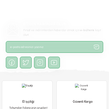
Ürün açıklamasında eksik bilgiler bulunuyor.
Ürün bilgilerinde hatalar bulunuyor.
Ürün fiyatı diğer sitelerden daha pahalı.
BİZDEN HABERDAR OLUN
Bu ürüne benzer farklı alternatifler olmalı.
Fırsat ve indirimlerden haberdar olmak için
e-bülten’e
kayıt
olun!
Gönder
Altın Çilek Tohumu - İnka Eriği - Physalis Peruviana
65,00 TL
El işçiliği
Güvenli Kargo
Tohumdan fidana ürün grupları!