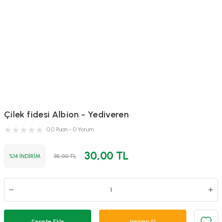
Çilek fidesi Albion - Yediveren
0.0 Puan - 0 Yorum
30,00 TL
%14 İNDİRİM
35,00 TL
Sepete Ekle
Hemen Al