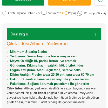
Fiyatı Düşünce Haber Ver
Yorum Yaz
Paylaş
Whatsapp Sipariş
Ürün Bilgisi
Çilek fidesi Albion - Yediveren
Minimum Sipariş: 3 adet
Yediveren: Sezon boyunca tekrar meyve verir
Meyve Özelliği: İri, parlak kırmızı ve aromalı
Gönderim: Dikime hazır, sağlıklı köklü çilek fidesi
Uygun Yetiştirme Alanı: Açık tarla, sera ve saksı
Dikim Aralığı: Fideler arası 25-30 cm, sıra arası 60-70 cm
Bakım: Düzenli sulama ve can suyu ile yüksek verim
Paketleme: Sağlam korumalı paketleme ile gönderim
Çilek fidesi
Albion, yediveren özelliği ile sezon boyunca meyve
veren verimli bir
çilek fidesi
çeşididir. İri ve aromalı meyveleri
sayesinde hem hobi bahçelerinde hem ticari üretimde tercih edilen
çilek fidesi
, minimum 3 adet sipariş ile gönderilmektedir.