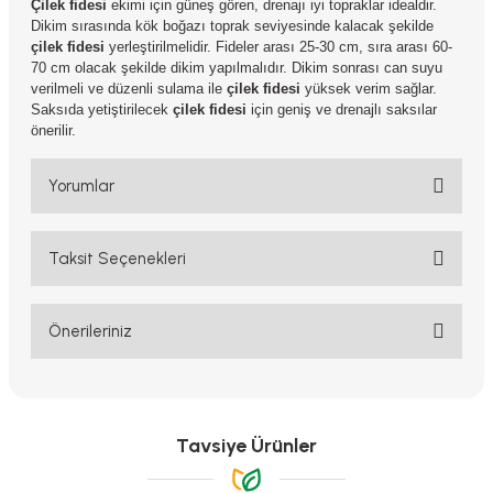
Çilek fidesi
ekimi için güneş gören, drenajı iyi topraklar idealdir.
Dikim sırasında kök boğazı toprak seviyesinde kalacak şekilde
çilek fidesi
yerleştirilmelidir. Fideler arası 25-30 cm, sıra arası 60-
70 cm olacak şekilde dikim yapılmalıdır. Dikim sonrası can suyu
verilmeli ve düzenli sulama ile
çilek fidesi
yüksek verim sağlar.
Saksıda yetiştirilecek
çilek fidesi
için geniş ve drenajlı saksılar
önerilir.
Yorumlar
Taksit Seçenekleri
Bu ürüne ilk yorumu siz yapın!
Yorum Yaz
Önerileriniz
Bu ürünün fiyat bilgisi, resim, ürün açıklamalarında ve diğer
konularda yetersiz gördüğünüz noktaları öneri formunu kullanarak
tarafımıza iletebilirsiniz.
Görüş ve önerileriniz için teşekkür ederiz.
Tavsiye Ürünler
Ürün resmi kalitesiz, bozuk veya görüntülenemiyor.