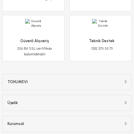
Detaylı İncele
Sepete Ekle
Güvenli Alışveriş
Teknik Destek
256 Bit SSL sertifikası
0312 375 53 73
bulunmaktadır
TOHUMEVİ
Üyelik
Yediveren Çilek Tohumu - Geleneksel
Kurumsal
65,00 TL