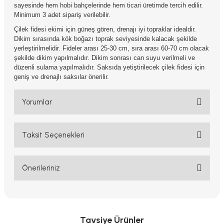
sayesinde hem hobi bahçelerinde hem ticari üretimde tercih edilir.
Minimum 3 adet sipariş verilebilir.
Çilek fidesi ekimi için güneş gören, drenajı iyi topraklar idealdir.
Dikim sırasında kök boğazı toprak seviyesinde kalacak şekilde
yerleştirilmelidir. Fideler arası 25-30 cm, sıra arası 60-70 cm olacak
şekilde dikim yapılmalıdır. Dikim sonrası can suyu verilmeli ve
düzenli sulama yapılmalıdır. Saksıda yetiştirilecek çilek fidesi için
geniş ve drenajlı saksılar önerilir.
Yorumlar
Taksit Seçenekleri
Bu ürüne ilk yorumu siz yapın!
Yorum Yaz
Önerileriniz
Bu ürünün fiyat bilgisi, resim, ürün açıklamalarında ve diğer
konularda yetersiz gördüğünüz noktaları öneri formunu kullanarak
tarafımıza iletebilirsiniz.
Görüş ve önerileriniz için teşekkür ederiz.
Tavsiye Ürünler