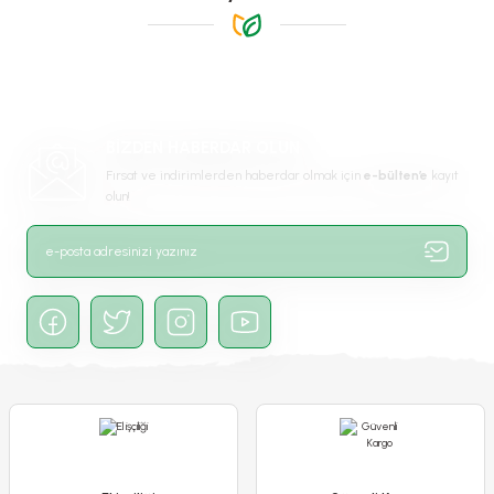
Ürün resmi kalitesiz, bozuk veya görüntülenemiyor.
Ürün açıklamasında eksik bilgiler bulunuyor.
Ürün bilgilerinde hatalar bulunuyor.
Ürün fiyatı diğer sitelerden daha pahalı.
BİZDEN HABERDAR OLUN
Bu ürüne benzer farklı alternatifler olmalı.
Fırsat ve indirimlerden haberdar olmak için
e-bülten’e
kayıt
olun!
Gönder
Sedum Çiçeği Fidesi - Sedum spp – Yer Örtücü-Yayılıcı Bitki