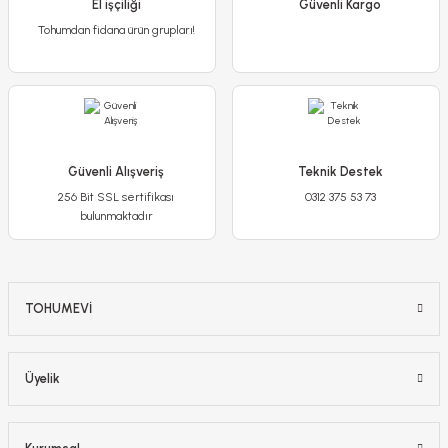
El işçiliği
Güvenli Kargo
Tohumdan fidana ürün grupları!
20,00 TL
Stokta Yok
Güvenli Alışveriş
Teknik Destek
256 Bit SSL sertifikası
0312 375 53 73
bulunmaktadır
TOHUMEVİ
Üyelik