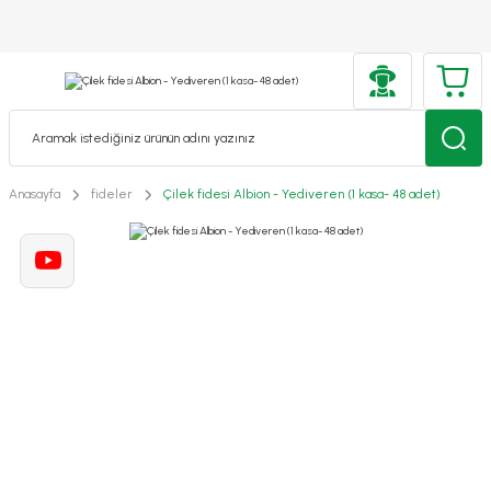
Anasayfa
fideler
Çilek fidesi Albion - Yediveren (1 kasa- 48 adet)