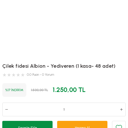
Çilek fidesi Albion - Yediveren (1 kasa- 48 adet)
0.0 Puan - 0 Yorum
1.250,00 TL
%17 İNDİRİM
1.500,00 TL
Sepete Ekle
Hemen Al