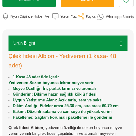
Fiyatı Düşünce Haber Ver
Yorum Yaz
Paylaş
Whatsapp Sipariş
Ürün Bilgisi
Çilek fidesi Albion - Yediveren (1 kasa- 48
adet)
1 Kasa 48 adet fide içerir
Yediveren: Sezon boyunca tekrar meyve verir
Meyve Özelliği: İri, parlak kırmızı ve aromalı
Gönderim: Dikime hazır, sağlıklı köklü fidesi
Uygun Yetiştirme Alanı: Açık tarla, sera ve saksı
Dikim Aralığı: Fideler arası 25-30 cm, sıra arası 60-70 cm
Bakım: Düzenli sulama ve can suyu ile yüksek verim
Paketleme: Sağlam korumalı paketleme ile gönderim
Çilek fidesi Albion
, yediveren özelliği ile sezon boyunca meyve
veren verimli bir çilek fidesi çeşididir. İri ve aromalı meyveleri