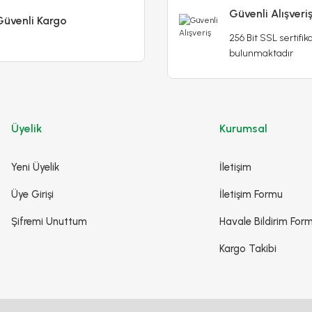
Güvenli Alışveri
Güvenli Kargo
256 Bit SSL sertifika
bulunmaktadır
Üyelik
Kurumsal
erfect Yellow
Yeni Üyelik
İletişim
Üye Girişi
İletişim Formu
Fuşya Pembe Kokulu Yediveren Sarmaşık 
Şifremi Unuttum
Havale Bildirim For
Kargo Takibi
700,00 TL
le