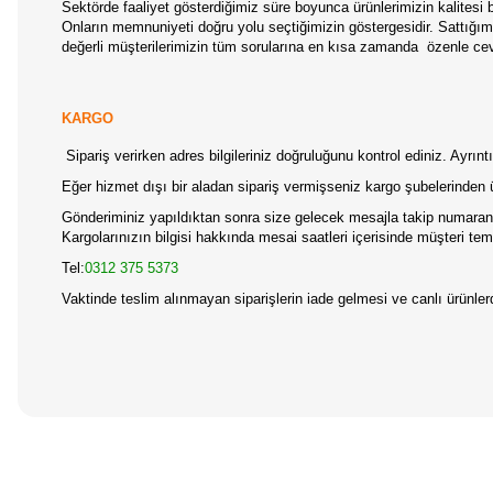
Sektörde faaliyet gösterdiğimiz süre boyunca ürünlerimizin kalitesi b
Onların memnuniyeti doğru yolu seçtiğimizin göstergesidir. Sattığımız
değerli müşterilerimizin tüm sorularına en kısa zamanda
özenle ce
KARGO
Sipariş verirken adres bilgileriniz doğruluğunu kontrol ediniz. Ayrı
Eğer hizmet dışı bir aladan sipariş vermişseniz kargo şubelerinden 
Gönderiminiz yapıldıktan sonra size gelecek mesajla takip numaranız
Kargolarınızın bilgisi hakkında mesai saatleri içerisinde müşteri temsi
Tel:
0312 375 5373
Vaktinde teslim alınmayan siparişlerin iade gelmesi ve canlı ürünl
Bu ürünün fiyat bilgisi, resim, ürün açıklamalarında ve diğer konular
Görüş ve önerileriniz için teşekkür ederiz.
Gelin duvarı
Ürün resmi kalitesiz, bozuk veya görüntülenemiyor.
Ürün açıklamasında eksik bilgiler bulunuyor.