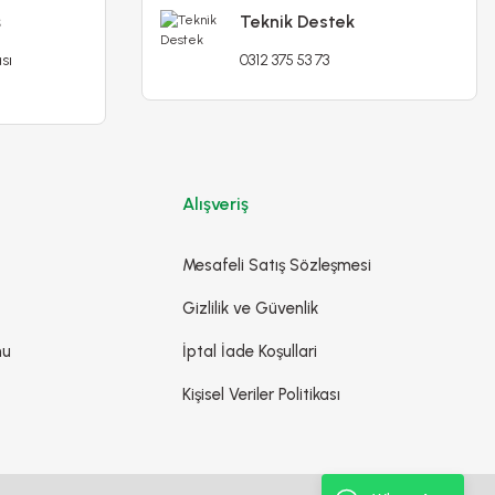
ş
Teknik Destek
sı
0312 375 53 73
Alışveriş
Mesafeli Satış Sözleşmesi
Gizlilik ve Güvenlik
Gül Fidanı – Çardak Gülü Rosarium Uetersen
mu
İptal İade Koşullari
590,00 TL
Kişisel Veriler Politikası