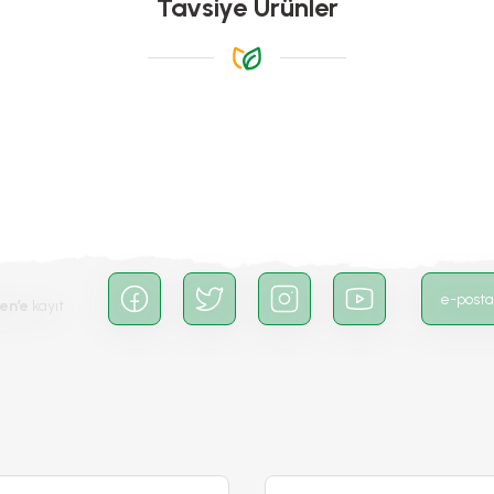
Tavsiye Ürünler
 teşekkürler
-%16
Gönder
en’e
kayıt