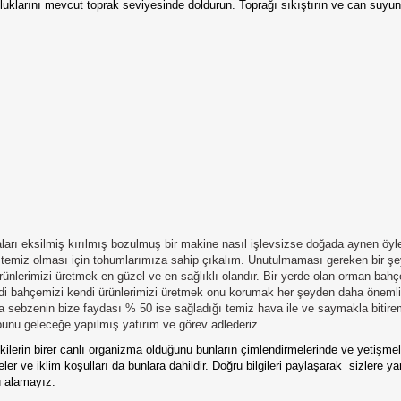
şluklarını mevcut toprak seviyesinde doldurun. Toprağı sıkıştırın ve can suyun
aları eksilmiş kırılmış bozulmuş bir makine nasıl işlevsizse doğada aynen öyle
 temiz olması için tohumlarımıza sahip çıkalım. Unutulmaması gereken bir şe
 ürünlerimizi üretmek en güzel ve en sağlıklı olandır. Bir yerde olan orman bahç
ndi bahçemizi kendi ürünlerimizi üretmek onu korumak her şeyden daha önemlid
ya sebzenin bize faydası % 50 ise sağladığı temiz hava ile ve saymakla bitir
unu geleceğe yapılmış yatırım ve görev adlederiz.
lerin birer canlı organizma olduğunu bunların çimlendirmelerinde ve yetişmele
er ve iklim koşulları da bunlara dahildir. Doğru bilgileri paylaşarak
sizlere y
u alamayız.