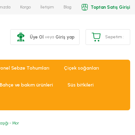
Toptan Satış Girişi
mızda
Kargo
İletişim
Blog
Üye Ol
Giriş yap
veya
Sepetim :
yonel Sebze Tohumları
Çiçek soğanları
Bahçe ve bakım ürünleri
Süs bitkileri
şığı - Mor