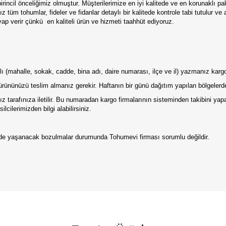
irincil önceliğimiz olmuştur. Müşterilerimize en iyi kalitede ve en korunaklı p
 tüm tohumlar, fideler ve fidanlar detaylı bir kalitede kontrole tabi tutulur ve
vap verir çünkü
en kaliteli ürün ve hizmeti taahhüt ediyoruz.
ntılı (mahalle, sokak, cadde, bina adı, daire numarası, ilçe ve il) yazmanız kar
ürününüzü teslim almanız gerekir. Haftanın bir günü dağıtım yapılan bölgelerde
 tarafınıza iletilir. Bu numaradan kargo firmalarının sisteminden takibini ya
lcilerimizden bilgi alabilirsiniz.
erde yaşanacak bozulmalar durumunda Tohumevi firması sorumlu değildir.
da yetersiz gördüğünüz noktaları öneri formunu kullanarak tarafımıza iletebilirs