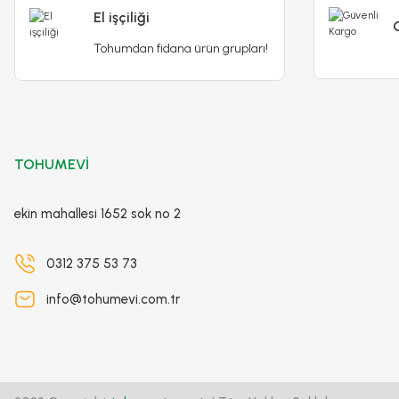
El işçiliği
Tohumdan fidana ürün grupları!
TOHUMEVİ
Sarı Kokulu Yediveren Sarmaşık Gül Fidanı Çardak Gülü – P
ekin mahallesi 1652 sok no 2
590,00 TL
700,00 TL
0312 375 53 73
info@tohumevi.com.tr
Detaylı İncele
Sepete Ek