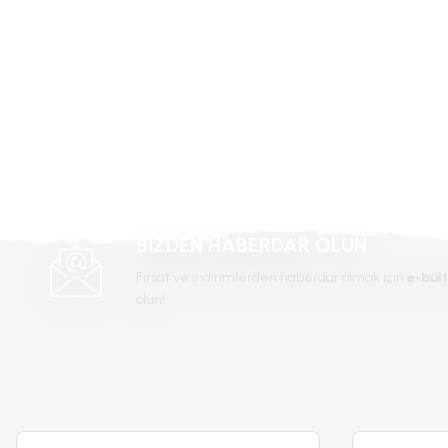
Bu çiçek saksıda yetustirile bilirmi, ben balkonumda yetiştirmek isterdim,
Ürün bilgilerinde hatalar bulunuyor.
Venera Ashymova | 16/05/2023
Ürün fiyatı diğer sitelerden daha pahalı.
Bu ürüne benzer farklı alternatifler olmalı.
Yorum Yaz
-%16
BİZDEN HABERDAR OLUN
Fırsat ve indirimlerden haberdar olmak için
e-bült
olun!