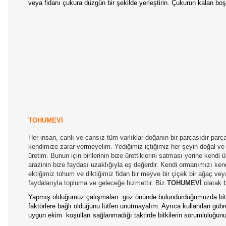
veya fidanı çukura düzgün bir şekilde yerleştirin. Çukurun kalan bo
TOHUMEVİ
Her insan, canlı ve cansız tüm varlıklar doğanın bir parçasıdır parç
kendimize zarar vermeyelim. Yediğimiz içtiğimiz her şeyin doğal ve
üretim. Bunun için birilerinin bize ürettiklerini satması yerine kendi
arazinin bize faydası uzaklığıyla eş değerdir. Kendi ormanımızı ke
ektiğimiz tohum ve diktiğimiz fidan bir meyve bir çiçek bir ağaç ve
faydalarıyla topluma ve geleceğe hizmettir. Biz
TOHUMEVİ
olarak b
Yapmış olduğumuz çalışmaları
göz önünde bulundurduğumuzda bitki
faktörlere bağlı olduğunu lütfen unutmayalım. Ayrıca kullanılan gübrel
uygun ekim
koşulları sağlanmadığı taktirde bitkilerin sorumluluğun