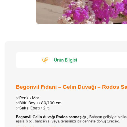
Ürün Bilgisi
Begonvil Fidanı – Gelin Duvağı – Rodos S
✅Renk : Mor
✅Bitki Boyu : 80/100 cm
✅Saksı Ebatı : 2 lt
Begonvil Gelin duvağı Rodos sarmaşığı
,
Baharın gelişiyle birli
eşsiz bitki, bahçenizi veya terasınızı bir cennete dönüştürecek.