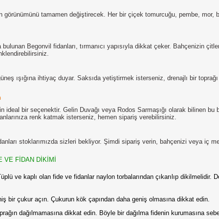
zın görünümünü tamamen değiştirecek. Her bir çiçek tomurcuğu, pembe, mor, bey
bulunan Begonvil fidanları, tırmanıcı yapısıyla dikkat çeker. Bahçenizin çitler
lendirebilirsiniz.
neş ışığına ihtiyaç duyar. Saksıda yetiştirmek isterseniz, drenajlı bir toprağı 
n
in ideal bir seçenektir. Gelin Duvağı veya Rodos Sarmaşığı olarak bilinen bu b
nlarınıza renk katmak isterseniz, hemen sipariş verebilirsiniz.
nları stoklarımızda sizleri bekliyor. Şimdi sipariş verin, bahçenizi veya iç m
E VE FİDAN DİKİMİ
lü ve kaplı olan fide ve fidanlar naylon torbalarından çıkarılıp dikilmelidir. 
niş bir çukur açın. Çukurun kök çapından daha geniş olmasına dikkat edin.
prağın dağılmamasına dikkat edin. Böyle bir dağılma fidenin kurumasına sebep