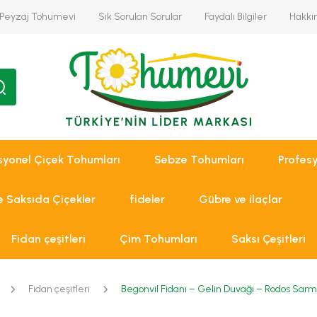
Peyzaj Tohumevi
Sık Sorulan Sorular
Faydalı Bilgiler
Hakkı
syonel Çiçek Tohumları
Sebze Tohumları
Profes
ve Saksıda Çiçekler
fideler
Gübre ve ilaçlar
Fidan çeşitleri
Çim Tohumları
Saksı Çeşitleri
Fidan çeşitleri
Begonvil Fidanı – Gelin Duvağı – Rodos Sarma