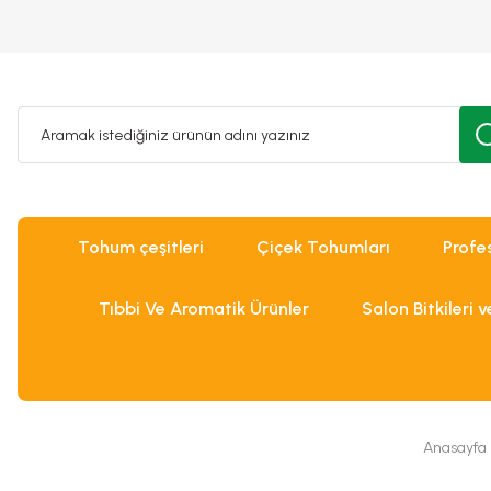
Tohum çeşitleri
Çiçek Tohumları
Profe
Tıbbi Ve Aromatik Ürünler
Salon Bitkileri 
Anasayfa