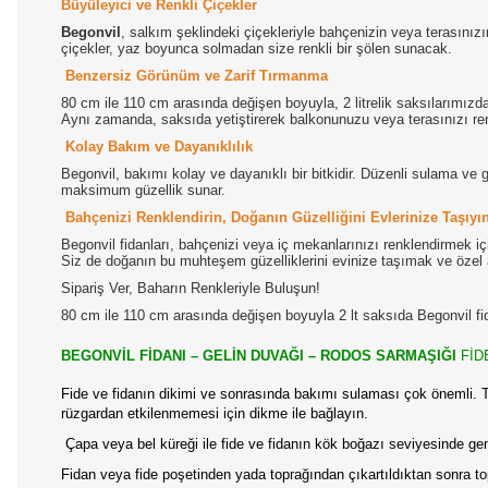
Büyüleyici ve Renkli Çiçekler
Begonvil
, salkım şeklindeki çiçekleriyle bahçenizin veya terasını
çiçekler, yaz boyunca solmadan size renkli bir şölen sunacak.
Benzersiz Görünüm ve Zarif Tırmanma
80 cm ile 110 cm arasında değişen boyuyla, 2 litrelik saksılarımızda 
Aynı zamanda, saksıda yetiştirerek balkonunuzu veya terasınızı renk
Kolay Bakım ve Dayanıklılık
Begonvil, bakımı kolay ve dayanıklı bir bitkidir. Düzenli sulama ve gü
maksimum güzellik sunar.
Bahçenizi Renklendirin, Doğanın Güzelliğini Evlerinize Taşıyı
Begonvil fidanları, bahçenizi veya iç mekanlarınızı renklendirmek iç
Siz de doğanın bu muhteşem güzelliklerini evinize taşımak ve özel a
Sipariş Ver, Baharın Renkleriyle Buluşun!
80 cm ile 110 cm arasında değişen boyuyla 2 lt saksıda Begonvil fida
BEGONVİL FİDANI – GELİN DUVAĞI – RODOS SARMAŞIĞI
FİD
Fide ve fidanın dikimi ve sonrasında bakımı sulaması çok önemli. Tüp
rüzgardan etkilenmemesi için dikme ile bağlayın.
Çapa veya bel küreği ile fide ve fidanın kök boğazı seviyesinde ge
Fidan veya fide poşetinden yada toprağından çıkartıldıktan sonra to