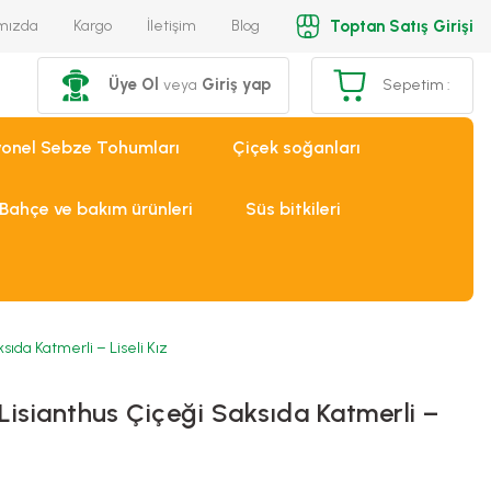
Toptan Satış Girişi
mızda
Kargo
İletişim
Blog
Üye Ol
Giriş yap
veya
Sepetim :
yonel Sebze Tohumları
Çiçek soğanları
Bahçe ve bakım ürünleri
Süs bitkileri
ıda Katmerli – Liseli Kız
isianthus Çiçeği Saksıda Katmerli –