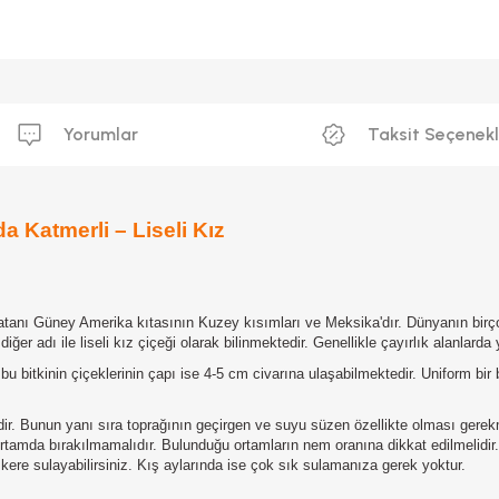
Yorumlar
Taksit Seçenekl
 Katmerli – Liseli Kız
tanı Güney Amerika kıtasının Kuzey kısımları ve Meksika'dır. Dünyanın birçok
diğer adı ile liseli kız çiçeği olarak bilinmektedir. Genellikle çayırlık alanlard
u bitkinin çiçeklerinin çapı ise 4-5 cm civarına ulaşabilmektedir. Uniform bir bi
r. Bunun yanı sıra toprağının geçirgen ve suyu süzen özellikte olması gerekme
tamda bırakılmamalıdır. Bulunduğu ortamların nem oranına dikkat edilmelidir
kere sulayabilirsiniz. Kış aylarında ise çok sık sulamanıza gerek yoktur.