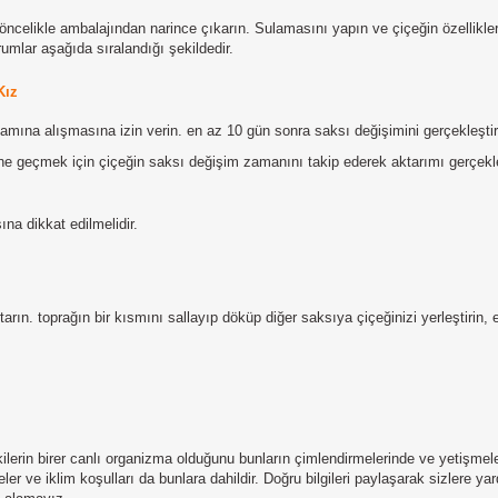
öncelikle ambalajından narince çıkarın. Sulamasını yapın ve çiçeğin özellikl
mlar aşağıda sıralandığı şekildedir.
 Kız
mına alışmasına izin verin. en az 10 gün sonra saksı değişimini gerçekleştire
üne geçmek için çiçeğin saksı değişim zamanını takip ederek aktarımı gerçekle
na dikkat edilmelidir.
rın. toprağın bir kısmını sallayıp döküp diğer saksıya çiçeğinizi yerleştirin, et
rin birer canlı organizma olduğunu bunların çimlendirmelerinde ve yetişmeler
ler ve iklim koşulları da bunlara dahildir. Doğru bilgileri paylaşarak sizlere 