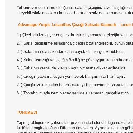
Tohumevin
den almış olduğunuz saksılı çiçeğiniz size ulaştığında 
isteyebilirsiniz ancak bu konuda dikkat etmeniz gereken mevcut duru
Advantage Purple Lisianthus Çiçeği Saksıda Katmerli – Liseli
1.) Çiçek elinize geçer geçmez bu işlemi yapmayın, çiçeğin yeni orta
2. ) Saksı değiştirme esnasında çiçeğiniz zarar görebilir, bunun ön
3. ) Saksının eski saksıdan daha büyük olması gerekmektedir.
4. ) Saksı temizliği ve çiçeğin özelliğine göre uygun konumda olması
5. ) Saksının drenaj deliklerinin açık olmasına dikkat edilmelidir.
6. ) Çiçeğin yapısına uygun yeni toprak karışımınızı hazırlayın.
7. ) Çiçeğinizi kökünden tutarak saksıyı ters çevirerek saksıdan kurta
8. ) Toprak tümüyle nem olacak şekilde sulamasını gerçekleştirin.
TOHUMEVİ
Yapmış olduğumuz çalışmaları göz önünde bulundurduğumuzda bitkile
faktörlere bağlı olduğunu lütfen unutmayalım. Ayrıca kullanılan gübre