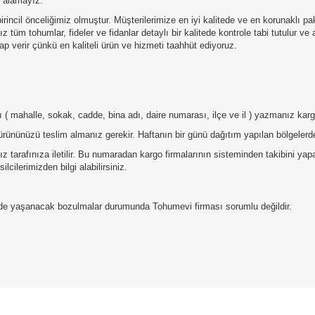
u alamayız.
irincil önceliğimiz olmuştur. Müşterilerimize en iyi kalitede ve en korunaklı p
 tüm tohumlar, fideler ve fidanlar detaylı bir kalitede kontrole tabi tutulur ve
p verir çünkü en kaliteli ürün ve hizmeti taahhüt ediyoruz.
tılı ( mahalle, sokak, cadde, bina adı, daire numarası, ilçe ve il ) yazmanız ka
ürününüzü teslim almanız gerekir. Haftanın bir günü dağıtım yapılan bölgelerde
 tarafınıza iletilir. Bu numaradan kargo firmalarının sisteminden takibini ya
lcilerimizden bilgi alabilirsiniz.
erde yaşanacak bozulmalar durumunda Tohumevi firması sorumlu değildir.
da yetersiz gördüğünüz noktaları öneri formunu kullanarak tarafımıza iletebilirs
Bu ürüne ilk yorumu siz yapın!