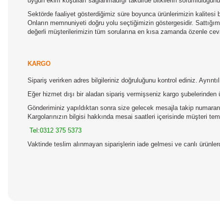
uygun ekim koşulları sağlanmadığı takdirde bitkilerin sorumluluğun
Sektörde faaliyet gösterdiğimiz süre boyunca ürünlerimizin kalitesi b
Onların memnuniyeti doğru yolu seçtiğimizin göstergesidir. Sattığımız
değerli müşterilerimizin tüm sorularına en kısa zamanda özenle ceva
KARGO
Sipariş verirken adres bilgileriniz doğruluğunu kontrol ediniz. Ayrın
Eğer hizmet dışı bir aladan sipariş vermişseniz kargo şubelerinden 
Gönderiminiz yapıldıktan sonra size gelecek mesajla takip numaranız
Kargolarınızın bilgisi hakkında mesai saatleri içerisinde müşteri temsi
Tel:0312 375 5373
Vaktinde teslim alınmayan siparişlerin iade gelmesi ve canlı ürünl
Bu ürünün fiyat bilgisi, resim, ürün açıklamalarında ve diğer konular
Görüş ve önerileriniz için teşekkür ederiz.