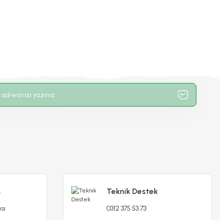
ş
Teknik Destek
sı
0312 375 53 73