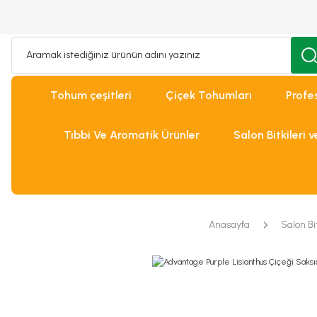
Tohum çeşitleri
Çiçek Tohumları
Profe
Tıbbi Ve Aromatik Ürünler
Salon Bitkileri 
Anasayfa
Salon Bi