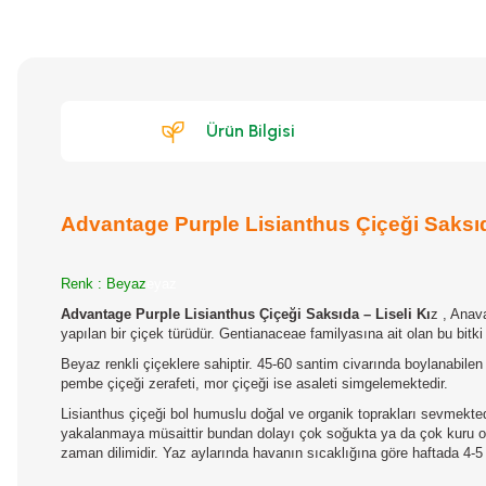
Ürün Bilgisi
Advantage Purple Lisianthus Çiçeği Saksıda
Renk : Beyaz
eyaz
Advantage Purple Lisianthus Çiçeği Saksıda – Liseli Kı
z
, Anava
yapılan bir çiçek türüdür. Gentianaceae familyasına ait olan bu bitki 
Beyaz renkli çiçeklere sahiptir. 45-60 santim civarında boylanabilen b
pembe çiçeği zerafeti, mor çiçeği ise asaleti simgelemektedir.
Lisianthus çiçeği bol humuslu doğal ve organik toprakları sevmektedi
yakalanmaya müsaittir bundan dolayı çok soğukta ya da çok kuru or
zaman dilimidir. Yaz aylarında havanın sıcaklığına göre haftada 4-5 