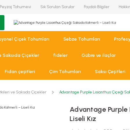
Peyzaj Tohumevi
Sık Sorulan Sorular
Faydalı Bilgiler
Hakkı
syonel Çiçek Tohumları
Sebze Tohumları
Profes
ve Saksıda Çiçekler
fideler
Gübre ve ilaçlar
Fidan çeşitleri
Çim Tohumları
Saksı Çeşitleri
tkileri ve Saksıda Çiçekler
Advantage Purple Lisianthus Çiçeği Saks
Advantage Purple L
Liseli Kız