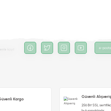
Yorum Yaz
en’e
kayıt
Gönder
Güvenli Alışveri
Güvenli Kargo
256 Bit SSL sertifika
bulunmaktadır