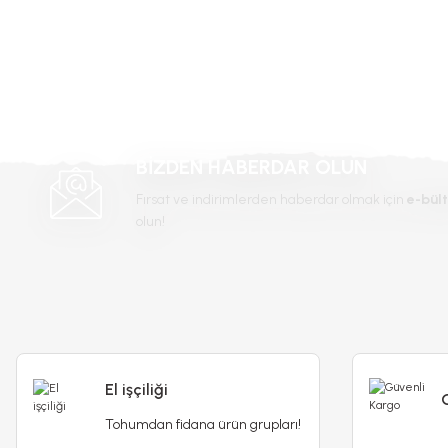
Ürün resmi kalitesiz, bozuk veya görüntülenemiyor.
Ürün açıklamasında eksik bilgiler bulunuyor.
Ürün bilgilerinde hatalar bulunuyor.
Ürün fiyatı diğer sitelerden daha pahalı.
Bu ürüne benzer farklı alternatifler olmalı.
BİZDEN HABERDAR OLUN
Fırsat ve indirimlerden haberdar olmak için
e-bült
olun!
El işçiliği
Tohumdan fidana ürün grupları!