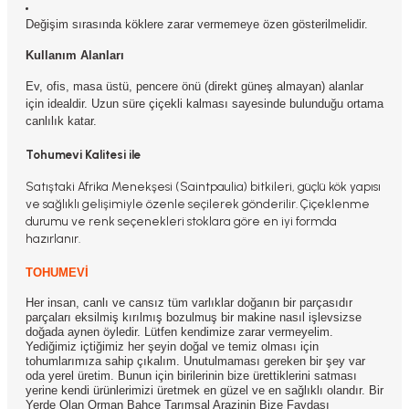
Değişim sırasında köklere zarar vermemeye özen gösterilmelidir.
Kullanım Alanları
Ev, ofis, masa üstü, pencere önü (direkt güneş almayan) alanlar
için idealdir. Uzun süre çiçekli kalması sayesinde bulunduğu ortama
canlılık katar.
Tohumevi Kalitesi ile
Satıştaki Afrika Menekşesi (Saintpaulia) bitkileri, güçlü kök yapısı
ve sağlıklı gelişimiyle özenle seçilerek gönderilir. Çiçeklenme
durumu ve renk seçenekleri stoklara göre en iyi formda
hazırlanır.
TOHUMEVİ
Her insan, canlı ve cansız tüm varlıklar doğanın bir parçasıdır
parçaları eksilmiş kırılmış bozulmuş bir makine nasıl işlevsizse
doğada aynen öyledir. Lütfen kendimize zarar vermeyelim.
Yediğimiz içtiğimiz her şeyin doğal ve temiz olması için
tohumlarımıza sahip çıkalım. Unutulmaması gereken bir şey var
oda yerel üretim. Bunun için birilerinin bize ürettiklerini satması
yerine kendi ürünlerimizi üretmek en güzel ve en sağlıklı olandır. Bir
Yerde Olan Orman Bahçe Tarımsal Arazinin Bize Faydası