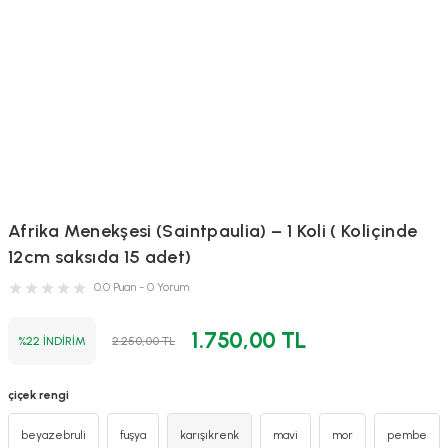
Afrika Menekşesi (Saintpaulia) – 1 Koli ( Koliçinde
12cm saksıda 15 adet)
0.0 Puan - 0 Yorum
1.750,00 TL
%22 İNDİRİM
2.250,00 TL
çiçek rengi
beyazebruli
fuşya
karışıkrenk
mavi
mor
pembe