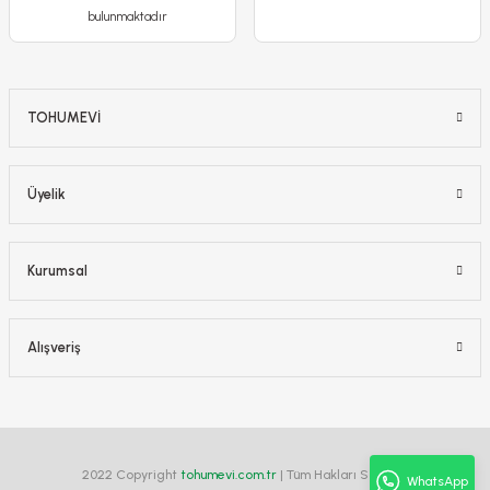
Detaylı İncele
bulunmaktadır
Sepete Ekle
TOHUMEVİ
-%20
Üyelik
Kurumsal
Alışveriş
2022 Copyright
tohumevi.com.tr
| Tüm Hakları Saklıdır.
WhatsApp