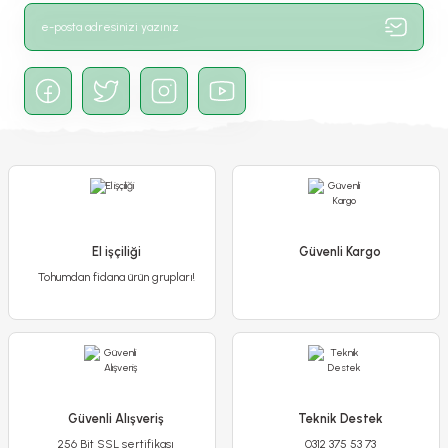
Gönder
El işçiliği
Güvenli Kargo
Tohumdan fidana ürün grupları!
Sardunya Çiçeği Pembe Ebruli - Pelargonium potted Colorama Saksılı
250,00 TL
200,00 TL
Güvenli Alışveriş
Teknik Destek
256 Bit SSL sertifikası
0312 375 53 73