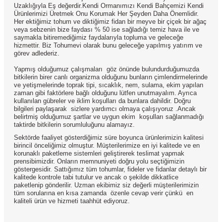
Uzaklığıyla Eş değerdir.Kendi Ormanımızı Kendi Bahçemizi Kendi
Ürünlerimizi Üretmek Onu Korumak Her Şeyden Daha Önemlidir.
Her ektiğimiz tohum ve diktiğimiz fidan bir meyve bir çiçek bir ağaç
veya sebzenin bize faydası % 50 ise sağladığı temiz hava ile ve
saymakla bitiremediğimiz faydalarıyla topluma ve geleceğe
hizmettir. Biz Tohumevi olarak bunu geleceğe yapılmış yatırım ve
görev adlederiz.
Yapmış olduğumuz çalışmaları göz önünde bulundurduğumuzda
bitkilerin birer canlı organizma olduğunu bunların çimlendirmelerinde
ve yetişmelerinde toprak tipi, sıcaklık, nem, sulama, ekim yapılan
zaman gibi faktörlere bağlı olduğunu lütfen unutmayalım. Ayrıca
kullanılan gübreler ve iklim koşulları da bunlara dahildir. Doğru
bilgileri paylaşarak sizlere yardımcı olmaya çalışıyoruz .Ancak
belirtmiş olduğumuz şartlar ve uygun ekim koşulları sağlanmadığı
taktirde bitkilerin sorumluluğunu alamayız.
Sektörde faaliyet gösterdiğimiz süre boyunca ürünlerimizin kalitesi
birincil önceliğimiz olmuştur. Müşterilerimize en iyi kalitede ve en
korunaklı paketleme sistemleri geliştirerek teslimat yapmak
prensibimizdir. Onların memnuniyeti doğru yolu seçtiğimizin
göstergesidir. Sattığımız tüm tohumlar, fideler ve fidanlar detaylı bir
kalitede kontrole tabi tutulur ve ancak o şekilde dikkatlice
paketlenip gönderilir. Uzman ekibimiz siz değerli müşterilerimizin
tüm sorularına en kısa zamanda özenle cevap verir çünkü en
kaliteli ürün ve hizmeti taahhüt ediyoruz.