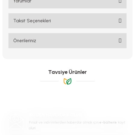
Yorumlar
Taksit Seçenekleri
Bu ürüne ilk yorumu siz yapın!
Yorum Yaz
Önerileriniz
Bu ürünün fiyat bilgisi, resim, ürün açıklamalarında ve diğer
konularda yetersiz gördüğünüz noktaları öneri formunu kullanarak
tarafımıza iletebilirsiniz.
Görüş ve önerileriniz için teşekkür ederiz.
Tavsiye Ürünler
Ürün resmi kalitesiz, bozuk veya görüntülenemiyor.
Ürün açıklamasında eksik bilgiler bulunuyor.
Ürün bilgilerinde hatalar bulunuyor.
-%20
Ürün fiyatı diğer sitelerden daha pahalı.
BİZDEN HABERDAR OLUN
Bu ürüne benzer farklı alternatifler olmalı.
Fırsat ve indirimlerden haberdar olmak için
e-bülten’e
kayıt
olun!