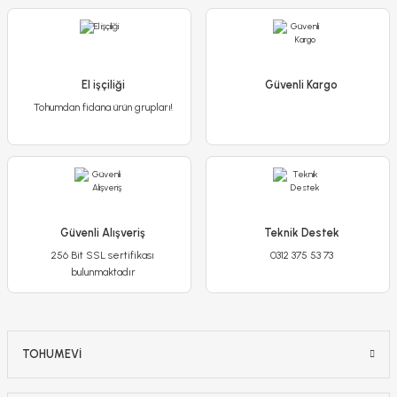
El işçiliği
Güvenli Kargo
Alectrik Lale Soğan
Tohumdan fidana ürün grupları!
45,00 TL
Rococo Parrot Lale Soğanı - Tulipa
Stokta Yok
Güvenli Alışveriş
Teknik Destek
75,00 TL
256 Bit SSL sertifikası
0312 375 53 73
bulunmaktadır
Stokta Yok
-%21
TOHUMEVİ