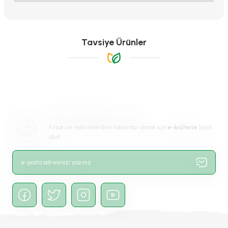
Bu ürünün fiyat bilgisi, resim, ürün açıklamalarında ve diğer
konularda yetersiz gördüğünüz noktaları öneri formunu kullanarak
tarafımıza iletebilirsiniz.
Görüş ve önerileriniz için teşekkür ederiz.
Tavsiye Ürünler
Ürün resmi kalitesiz, bozuk veya görüntülenemiyor.
Ürün açıklamasında eksik bilgiler bulunuyor.
Ürün bilgilerinde hatalar bulunuyor.
Ürün fiyatı diğer sitelerden daha pahalı.
BİZDEN HABERDAR OLUN
Bu ürüne benzer farklı alternatifler olmalı.
Fırsat ve indirimlerden haberdar olmak için
e-bülten’e
kayıt
olun!
Abba Lale Soğanı
Alaaddin Lale Soğanı
Akebono Lale Soğanı
45,00 TL
50,00 TL
50,00 TL
Gönder
Stokta Yok
Stokta Yok
Stokta Yok