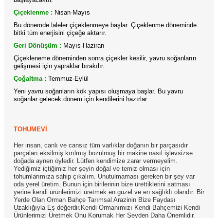
Çiçeklenme :
Nisan-Mayıs
Bu dönemde laleler çiçeklenmeye başlar. Çiçeklenme döneminde
bitki tüm enerjisini çiçeğe aktarır.
Geri Dönüşüm :
Mayıs-Haziran
Çiçekleneme döneminden sonra çiçekler kesilir, yavru soğanların
gelişmesi için yapraklar bırakılır.
Çoğaltma :
Temmuz-Eylül
Yeni yavru soğanların kök yapısı oluşmaya başlar. Bu yavru
soğanlar gelecek dönem için kendilerini hazırlar.
TOHUMEVİ
Her insan, canlı ve cansız tüm varlıklar doğanın bir parçasıdır
parçaları eksilmiş kırılmış bozulmuş bir makine nasıl işlevsizse
doğada aynen öyledir. Lütfen kendimize zarar vermeyelim.
Yediğimiz içtiğimiz her şeyin doğal ve temiz olması için
tohumlarımıza sahip çıkalım. Unutulmaması gereken bir şey var
oda yerel üretim. Bunun için birilerinin bize ürettiklerini satması
yerine kendi ürünlerimizi üretmek en güzel ve en sağlıklı olandır. Bir
Yerde Olan Orman Bahçe Tarımsal Arazinin Bize Faydası
Uzaklığıyla Eş değerdir.Kendi Ormanımızı Kendi Bahçemizi Kendi
Ürünlerimizi Üretmek Onu Korumak Her Şeyden Daha Önemlidir.