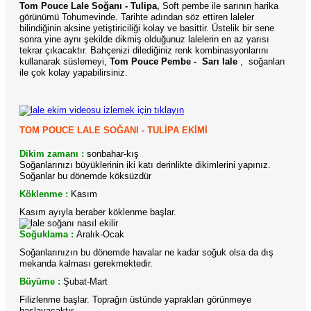
Tom Pouce Lale Soğanı - Tulipa
,
Soft pembe ile sarının harika
görünümü Tohumevinde. Tarihte adından söz ettiren laleler
bilindiğinin aksine yetiştiriciliği kolay ve basittir. Üstelik bir sene
sonra yine aynı şekilde dikmiş olduğunuz lalelerin en az yarısı
tekrar çıkacaktır. Bahçenizi dilediğiniz renk kombinasyonlarını
kullanarak süslemeyi,
Tom Pouce Pembe -
Sarı lale
,
soğanları
ile çok kolay yapabilirsiniz.
lale ekim videosu izlemek için tıklayın
TOM POUCE LALE SOĞANI - TULİPA EKİMİ
Dikim zamanı :
sonbahar-kış
Soğanlarınızı büyüklerinin iki katı derinlikte dikimlerini yapınız.
Soğanlar bu dönemde köksüzdür
Köklenme :
Kasım
Kasım ayıyla beraber köklenme başlar.
Soğuklama :
Aralık-Ocak
Soğanlarınızın bu dönemde havalar ne kadar soğuk olsa da dış
mekanda kalması gerekmektedir.
Büyüme :
Şubat-Mart
Filizlenme başlar. Toprağın üstünde yaprakları görünmeye
başlayacaktır.