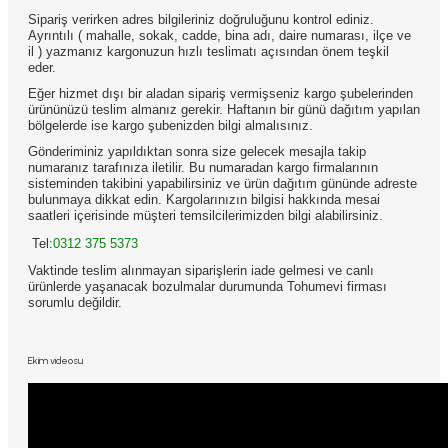
Sipariş verirken adres bilgileriniz doğruluğunu kontrol ediniz.
Ayrıntılı ( mahalle, sokak, cadde, bina adı, daire numarası, ilçe ve
il ) yazmanız kargonuzun hızlı teslimatı açısından önem teşkil
eder.
Eğer hizmet dışı bir aladan sipariş vermişseniz kargo şubelerinden
ürününüzü teslim almanız gerekir. Haftanın bir günü dağıtım yapılan
bölgelerde ise kargo şubenizden bilgi almalısınız.
Gönderiminiz yapıldıktan sonra size gelecek mesajla takip
numaranız tarafınıza iletilir. Bu numaradan kargo firmalarının
sisteminden takibini yapabilirsiniz ve ürün dağıtım gününde adreste
bulunmaya dikkat edin. Kargolarınızın bilgisi hakkında mesai
saatleri içerisinde müşteri temsilcilerimizden bilgi alabilirsiniz.
Tel:
0312 375 5373
Vaktinde teslim alınmayan siparişlerin iade gelmesi ve canlı
ürünlerde yaşanacak bozulmalar durumunda Tohumevi firması
sorumlu değildir.
Ekim videosu