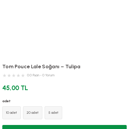
Tom Pouce Lale Soğanı – Tulipa
0.0 Puan - 0 Yorum
45,00 TL
adet
10 adet
20 adet
5 adet