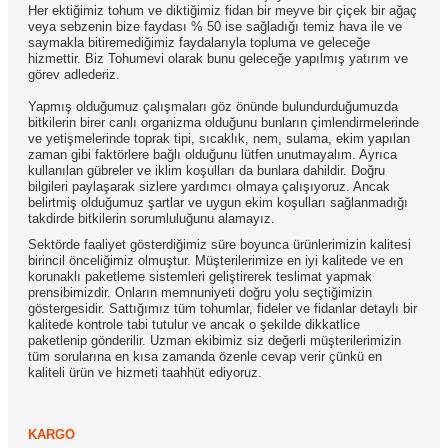
Her ektiğimiz tohum ve diktiğimiz fidan bir meyve bir çiçek bir ağaç
veya sebzenin bize faydası % 50 ise sağladığı temiz hava ile ve
saymakla bitiremediğimiz faydalarıyla topluma ve geleceğe
hizmettir. Biz Tohumevi olarak bunu geleceğe yapılmış yatırım ve
görev adlederiz.
Yapmış olduğumuz çalışmaları göz önünde bulundurduğumuzda
bitkilerin birer canlı organizma olduğunu bunların çimlendirmelerinde
ve yetişmelerinde toprak tipi, sıcaklık, nem, sulama, ekim yapılan
zaman gibi faktörlere bağlı olduğunu lütfen unutmayalım. Ayrıca
kullanılan gübreler ve iklim koşulları da bunlara dahildir. Doğru
bilgileri paylaşarak sizlere yardımcı olmaya çalışıyoruz. Ancak
belirtmiş olduğumuz şartlar ve uygun ekim koşulları sağlanmadığı
takdirde bitkilerin sorumluluğunu alamayız.
Sektörde faaliyet gösterdiğimiz süre boyunca ürünlerimizin kalitesi
birincil önceliğimiz olmuştur. Müşterilerimize en iyi kalitede ve en
korunaklı paketleme sistemleri geliştirerek teslimat yapmak
prensibimizdir. Onların memnuniyeti doğru yolu seçtiğimizin
göstergesidir. Sattığımız tüm tohumlar, fideler ve fidanlar detaylı bir
kalitede kontrole tabi tutulur ve ancak o şekilde dikkatlice
paketlenip gönderilir. Uzman ekibimiz siz değerli müşterilerimizin
tüm sorularına en kısa zamanda özenle cevap verir çünkü en
kaliteli ürün ve hizmeti taahhüt ediyoruz.
KARGO