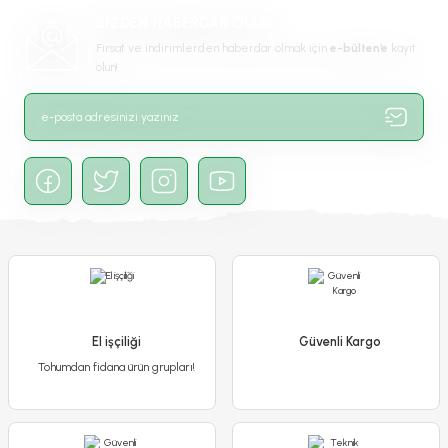
Ürün fiyatı diğer sitelerden daha pahalı.
BİZDEN HABERDAR OLUN
Bu ürüne benzer farklı alternatifler olmalı.
Fırsat ve indirimlerden haberdar olmak için
e-bülten’e
kayıt
olun!
Gönder
Yayılıcı Biberiye Fidanı – Rosmarinus Officinalis
300,00 TL
250,00 TL
El işçiliği
Güvenli Kargo
Tohumdan fidana ürün grupları!
Detaylı İncele