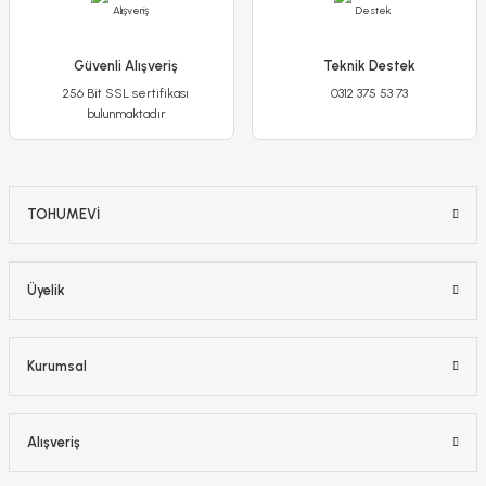
Sepete Ekle
Güvenli Alışveriş
Teknik Destek
-%17
256 Bit SSL sertifikası
0312 375 53 73
bulunmaktadır
TOHUMEVİ
Üyelik
Çalı Biberiye Fidanı – Rosmarinus Officinalis
Kurumsal
300,00 TL
250,00 TL
Alışveriş