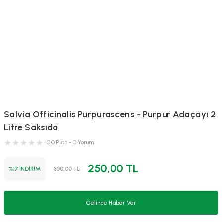
Salvia Officinalis Purpurascens - Purpur Adaçayı 2
Litre Saksıda
0.0 Puan - 0 Yorum
250,00 TL
%17 İNDİRİM
300,00 TL
Gelince Haber Ver