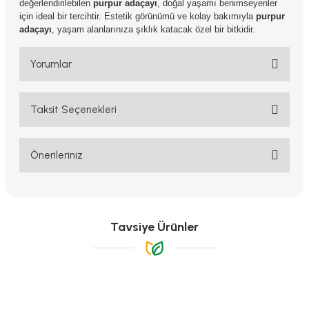
değerlendirilebilen
purpur adaçayı
, doğal yaşamı benimseyenler
için ideal bir tercihtir. Estetik görünümü ve kolay bakımıyla
purpur
adaçayı
, yaşam alanlarınıza şıklık katacak özel bir bitkidir.
Yorumlar
Taksit Seçenekleri
Bu ürüne ilk yorumu siz yapın!
Yorum Yaz
Önerileriniz
Bu ürünün fiyat bilgisi, resim, ürün açıklamalarında ve diğer
konularda yetersiz gördüğünüz noktaları öneri formunu kullanarak
tarafımıza iletebilirsiniz.
Görüş ve önerileriniz için teşekkür ederiz.
Tavsiye Ürünler
Ürün resmi kalitesiz, bozuk veya görüntülenemiyor.
Ürün açıklamasında eksik bilgiler bulunuyor.
Ürün bilgilerinde hatalar bulunuyor.
-%17