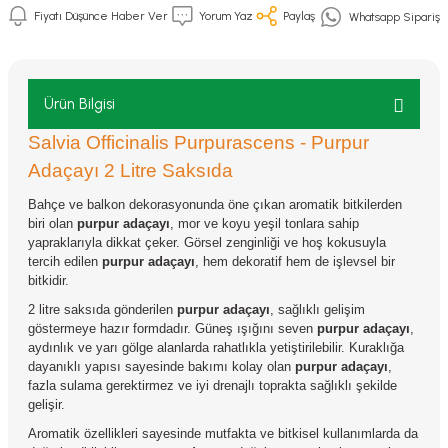
Fiyatı Düşünce Haber Ver
Yorum Yaz
Paylaş
Whatsapp Sipariş
Ürün Bilgisi
Salvia Officinalis Purpurascens - Purpur
Adaçayı 2 Litre Saksıda
Bahçe ve balkon dekorasyonunda öne çıkan aromatik bitkilerden
biri olan
purpur adaçayı
, mor ve koyu yeşil tonlara sahip
yapraklarıyla dikkat çeker. Görsel zenginliği ve hoş kokusuyla
tercih edilen
purpur adaçayı
, hem dekoratif hem de işlevsel bir
bitkidir.
2 litre saksıda gönderilen
purpur adaçayı
, sağlıklı gelişim
göstermeye hazır formdadır. Güneş ışığını seven
purpur adaçayı
,
aydınlık ve yarı gölge alanlarda rahatlıkla yetiştirilebilir. Kuraklığa
dayanıklı yapısı sayesinde bakımı kolay olan
purpur adaçayı
,
fazla sulama gerektirmez ve iyi drenajlı toprakta sağlıklı şekilde
gelişir.
Aromatik özellikleri sayesinde mutfakta ve bitkisel kullanımlarda da