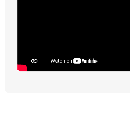
Bu ürünün fiyat bilgisi, resim, ürün açıklamalarında ve diğer konular
Görüş ve önerileriniz için teşekkür ederiz.
Ponpon
Ürün resmi kalitesiz, bozuk veya görüntülenemiyor.
Ürün açıklamasında eksik bilgiler bulunuyor.
Çiçek açtı ve çok güzel her katmanında tomurcuğu var ve boyu çok uzun. 
Ürün bilgilerinde hatalar bulunuyor.
Pınar DOĞRU | 10/09/2023
Ürün fiyatı diğer sitelerden daha pahalı.