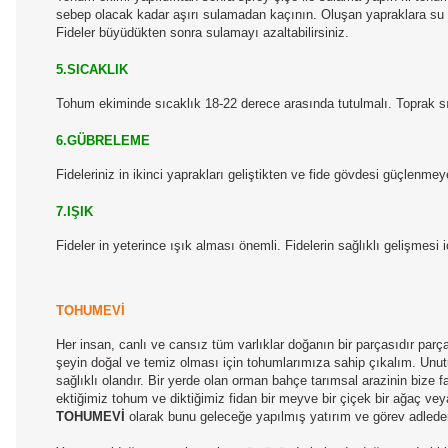
sebep olacak kadar aşırı sulamadan kaçının. Oluşan yapraklara su 
Fideler büyüdükten sonra sulamayı azaltabilirsiniz.
5.SICAKLIK
Tohum ekiminde sıcaklık 18-22 derece arasında tutulmalı. Toprak sı
6.GÜBRELEME
Fideleriniz in ikinci yaprakları geliştikten ve fide gövdesi güçlenm
7.IŞIK
Fideler in yeterince ışık alması önemli. Fidelerin sağlıklı gelişmesi
TOHUMEVİ
Her insan, canlı ve cansız tüm varlıklar doğanın bir parçasıdır par
şeyin doğal ve temiz olması için tohumlarımıza sahip çıkalım. Unutul
sağlıklı olandır. Bir yerde olan orman bahçe tarımsal arazinin biz
ektiğimiz tohum ve diktiğimiz fidan bir meyve bir çiçek bir ağaç ve
TOHUMEVİ
olarak bunu geleceğe yapılmış yatırım ve görev adleder