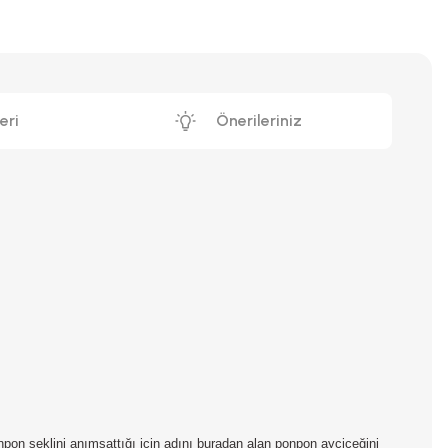
eri
Önerileriniz
onpon şeklini anımsattığı için adını buradan alan ponpon ayçiçeğini