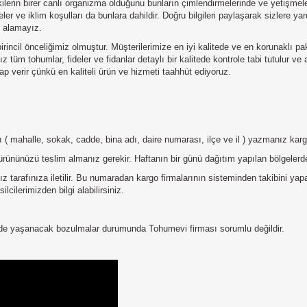
rin birer canlı organizma olduğunu bunların çimlendirmelerinde ve yetişmeler
ler ve iklim koşulları da bunlara dahildir. Doğru bilgileri paylaşarak sizlere 
u alamayız.
irincil önceliğimiz olmuştur. Müşterilerimize en iyi kalitede ve en korunaklı p
 tüm tohumlar, fideler ve fidanlar detaylı bir kalitede kontrole tabi tutulur ve
p verir çünkü en kaliteli ürün ve hizmeti taahhüt ediyoruz.
tılı ( mahalle, sokak, cadde, bina adı, daire numarası, ilçe ve il ) yazmanız ka
ürününüzü teslim almanız gerekir. Haftanın bir günü dağıtım yapılan bölgelerde
 tarafınıza iletilir. Bu numaradan kargo firmalarının sisteminden takibini ya
lcilerimizden bilgi alabilirsiniz.
erde yaşanacak bozulmalar durumunda Tohumevi firması sorumlu değildir.