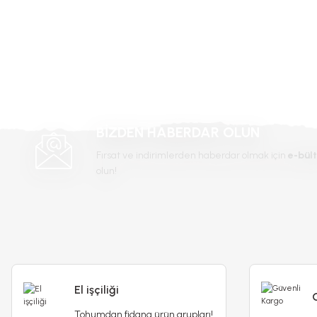
Bu ürüne benzer farklı alternatifler olmalı.
Yorum Yaz
BİZDEN HABERDAR OLUN
Fırsat ve indirimlerden haberdar olmak için
e-bült
olun!
El işçiliği
Tohumdan fidana ürün grupları!