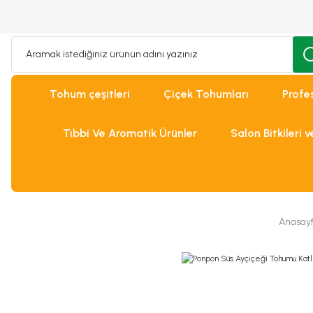
Tohum çeşitleri
Çiçek Tohumları
Profe
Tıbbi Ve Aromatik Ürünler
Salon Bitkileri 
Anasay