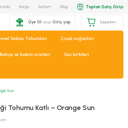
Toptan Satış Girişi
mızda
Kargo
İletişim
Blog
Üye Ol
Giriş yap
veya
Sepetim :
yonel Sebze Tohumları
Çiçek soğanları
Bahçe ve bakım ürünleri
Süs bitkileri
ange Sun
ği Tohumu Katlı – Orange Sun
orum