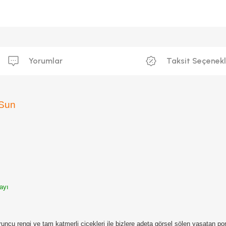
Yorumlar
Taksit Seçenekl
 Sun
ayı
runcu rengi ve tam katmerli çiçekleri ile bizlere adeta görsel şölen yaşatan p