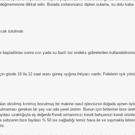
değmemesine dikkat edin. Burada zorlanırsanız dipten sulama, su dolu kaba 
cak tutulmalı.
eye başladıktan sonra sıvı yada su bazlı toz endeks gübrelerden kullanabilirsi
 için günde 10 ila 12 saat arası güneş ışığına ihtiyacı vardır. Fidelerin ışık y
çaları eksilmiş kırılmış bozulmuş bir makine nasıl işlevsizse doğada aynen öyl
maması gereken bir şey var oda yerel üretim. Bunun için birilerinin bize üret
e faydası uzaklığıyla eş değerdir.Kendi ormanımızı kendi bahçemizi kendi ürün
ya sebzenin bize faydası % 50 ise sağladığı temiz hava ile ve saymakla bitire
iz.