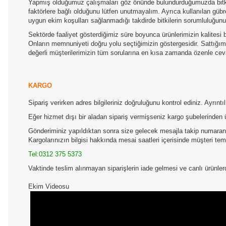
Yapmış olduğumuz çalışmaları göz önünde bulundurduğumuzda bitkile
faktörlere bağlı olduğunu lütfen unutmayalım. Ayrıca kullanılan gübre
uygun ekim koşulları sağlanmadığı takdirde bitkilerin sorumluluğun
Sektörde faaliyet gösterdiğimiz süre boyunca ürünlerimizin kalitesi b
Onların memnuniyeti doğru yolu seçtiğimizin göstergesidir. Sattığımız
değerli müşterilerimizin tüm sorularına en kısa zamanda özenle ceva
KARGO
Sipariş verirken adres bilgileriniz doğruluğunu kontrol ediniz. Ayrın
Eğer hizmet dışı bir aladan sipariş vermişseniz kargo şubelerinden 
Gönderiminiz yapıldıktan sonra size gelecek mesajla takip numaranız
Kargolarınızın bilgisi hakkında mesai saatleri içerisinde müşteri temsi
Tel:0312 375 5373
Vaktinde teslim alınmayan siparişlerin iade gelmesi ve canlı ürünl
Ekim Videosu