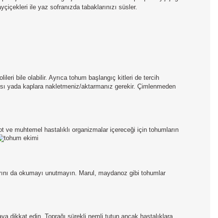
çiçekleri ile yaz sofranızda tabaklarınızı süsler.
eri bile olabilir. Ayrıca tohum başlangıç kitleri de tercih
saksı yada kaplara nakletmeniz/aktarmanız gerekir. Çimlenmeden
 ve muhtemel hastalıklı organizmalar içereceği için tohumların
larını da okumayı unutmayın. Marul, maydanoz gibi tohumlar
 dikkat edin. Toprağı sürekli nemli tutun ancak hastalıklara