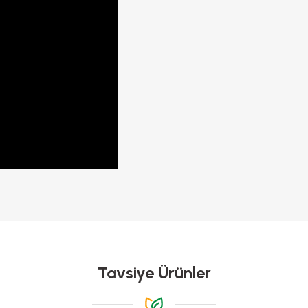
da yetersiz gördüğünüz noktaları öneri formunu kullanarak tarafımıza iletebilirs
Tavsiye Ürünler
Bahçeye ekmiştim saksıda olmuyor