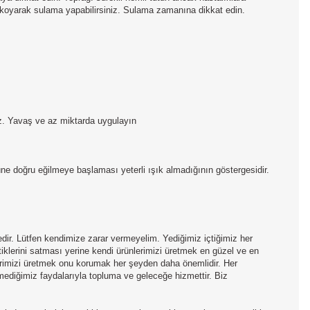
koyarak sulama yapabilirsiniz. Sulama zamanına dikkat edin.
niz. Yavaş ve az miktarda uygulayın
önüne doğru eğilmeye başlaması yeterli ışık almadığının göstergesidir.
edir. Lütfen kendimize zarar vermeyelim. Yediğimiz içtiğimiz her
tiklerini satması yerine kendi ürünlerimizi üretmek en güzel ve en
lerimizi üretmek onu korumak her şeyden daha önemlidir. Her
mediğimiz faydalarıyla topluma ve geleceğe hizmettir. Biz