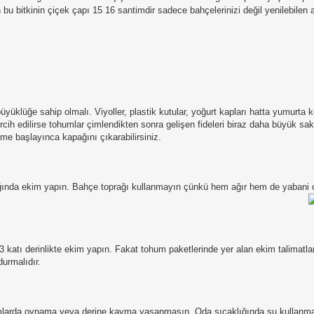
u bitkinin çiçek çapı 15 16 santimdir sadece bahçelerinizi değil yenilebilen ay
klüğe sahip olmalı. Viyoller, plastik kutular, yoğurt kapları hatta yumurta kolil
rcih edilirse tohumlar çimlendikten sonra gelişen fideleri biraz daha büyük 
me başlayınca kapağını çıkarabilirsiniz.
ğında ekim yapın. Bahçe toprağı kullanmayın çünkü hem ağır hem de yabani ot
 katı derinlikte ekim yapın. Fakat tohum paketlerinde yer alan ekim talimat
urmalıdır.
mlarda oynama veya derine kayma yaşanmasın. Oda sıcaklığında su kullanmaya