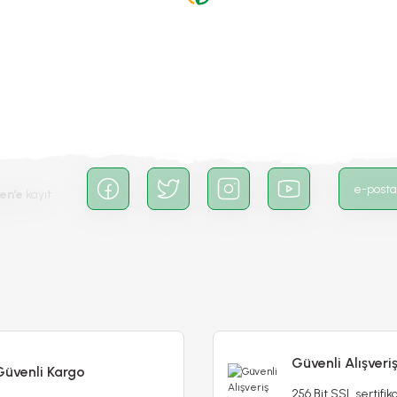
Gönder
en’e
kayıt
Güvenli Alışveri
Datura Double Ballerina Yellow - Sarı Katmerli
Güvenli Kargo
256 Bit SSL sertifika