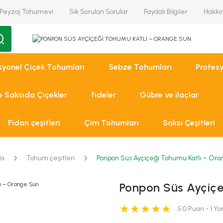
Peyzaj Tohumevi
Sık Sorulan Sorular
Faydalı Bilgiler
Hakkı
syonel Çiçek Tohumları
Sebze Tohumları
Profes
ve Saksıda Çiçekler
fideler
Gübre ve ilaçlar
Fidan çeşitleri
Çim Tohumları
Saksı Çeşitleri
fa
Tohum çeşitleri
Ponpon Süs Ayçiçeği Tohumu Katlı – Or
Ponpon Süs Ayçiçe
5.0 Puan - 1 Y