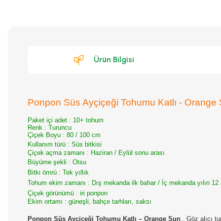
Ürün Bilgisi
Ponpon Süs Ayçiçeği Tohumu Katlı - Orange
Paket içi adet : 10+ tohum
Renk : Turuncu
Çiçek Boyu : 80 / 100 cm
Kullanım türü : Süs bitkisi
Çiçek açma zamanı : Haziran / Eylül sonu arası
Büyüme şekli : Otsu
Bitki ömrü : Tek yıllık
Tohum ekim zamanı : Dış mekanda ilk bahar / İç mekanda yılın 12 
Çiçek görünümü : iri ponpon
Ekim ortamı : güneşli, bahçe tarhları, saksı
Ponpon Süs Ayçiçeği Tohumu Katlı – Orange Sun
,
Göz alıcı tu