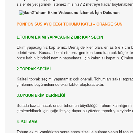
sizler de yetiştirmek istemez misiniz? 2 metreye kadar boylanabilen b
Tohum Ekim Videosunu İzlemek İçin Dokunun
PONPON SÜS AYÇİÇEĞİ TOHUMU KATLI – ORANGE SUN
1.TOHUM EKİMİ YAPACAĞINIZ BİR KAP SEÇİN
Ekim yapacağınız kap temiz, Drenaj delikleri olan, en az 5 e 7 cm büyü
edebilirsiniz. Burada dikkat etmeniz gereken konu kap çok küçük te
önce kabın içindeki nemin hapsolması için kabınızı kapatın. Çimlen
2.TOPRAK SEÇİMİ
Kaliteli toprak seçimi yapmamız çok önemli. Tohumları saksı topra
çimlenme büyümelerinde eksi faktör oluşturacaktır.
3.UYGUN EKİM DERİNLİĞİ
Burada baz alınacak unsur tohumun büyüklüğü. Tohum kalınlığının 3
çimlenebilmek için ışığa ihtiyaç duyar bu yüzden toprak yüzeyinde d
4. SULAMA
Tohum ekimi yapıldıktan sonra sprey şişe ile sulama yapın ki tohu