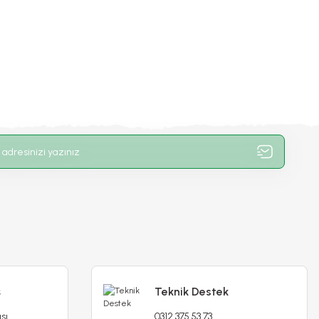
ş
Teknik Destek
Datura Double Ballerina White - Beyaz Katmerli
sı
0312 375 53 73