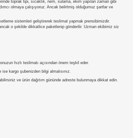
inde toprak tipi, sıcaklık, nem, sulama, ekim yapılan zaman gibi
yardımcı olmaya çalışıyoruz. Ancak belirtmiş olduğumuz şartlar ve
aketleme sistemleri geliştirerek teslimat yapmak prensibimizdir.
 ancak o şekilde dikkatlice paketlenip gönderilir. Uzman ekibimiz siz
rgonuzun hızlı teslimatı açısından önem teşkil eder.
 ise kargo şubenizden bilgi almalısınız.
pabilirsiniz ve ürün dağıtım gününde adreste bulunmaya dikkat edin.